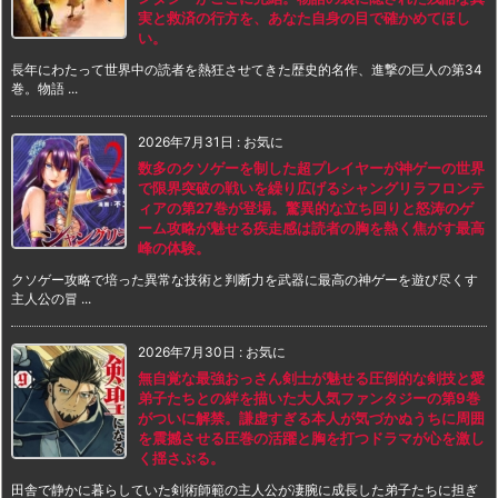
実と救済の行方を、あなた自身の目で確かめてほし
い。
長年にわたって世界中の読者を熱狂させてきた歴史的名作、進撃の巨人の第34
巻。物語 ...
2026年7月31日
:
お気に
数多のクソゲーを制した超プレイヤーが神ゲーの世界
で限界突破の戦いを繰り広げるシャングリラフロンテ
ィアの第27巻が登場。驚異的な立ち回りと怒涛のゲ
ーム攻略が魅せる疾走感は読者の胸を熱く焦がす最高
峰の体験。
クソゲー攻略で培った異常な技術と判断力を武器に最高の神ゲーを遊び尽くす
主人公の冒 ...
2026年7月30日
:
お気に
無自覚な最強おっさん剣士が魅せる圧倒的な剣技と愛
弟子たちとの絆を描いた大人気ファンタジーの第9巻
がついに解禁。謙虚すぎる本人が気づかぬうちに周囲
を震撼させる圧巻の活躍と胸を打つドラマが心を激し
く揺さぶる。
田舎で静かに暮らしていた剣術師範の主人公が凄腕に成長した弟子たちに担ぎ