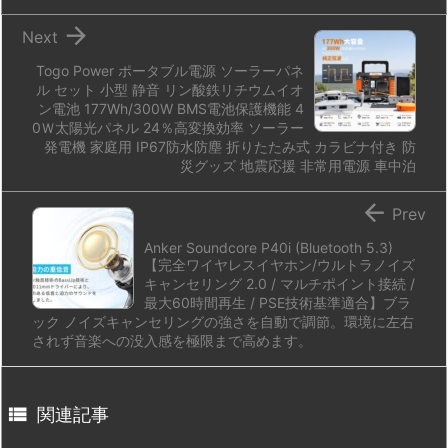

Next
Togo Power ポータブル電源 ソーラーパネ
ル セット 小型 静音 リン酸鉄リチウムイオ
ン電池 177Wh/300W BMS電池保護機能 4
0Ｗ太陽光パネル 24％高変換効率 ソーラー
発電機 家庭用 IP67防水防塵 折りたたみ式 カラビナ付き 防
災グッズ 地震応援 非常用電源 車中泊

Prev
Anker Soundcore P40i (Bluetooth 5.3)
【完全ワイヤレスイヤホン/ウルトラノイズ
キャンセリング 2.0 / マルチポイント接続 /
最大60時間再生 / PSE技術基準適合】ブラ
ック ノイズキャンセリングの強さを自動で調節。環境に左右
されず音楽への没入感を極限まで高めます。

関連記事