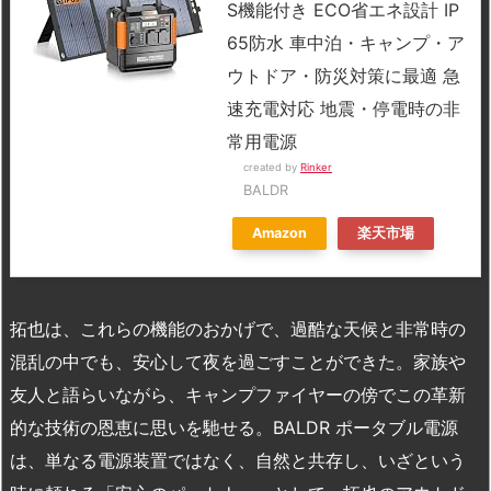
S機能付き ECO省エネ設計 IP
65防水 車中泊・キャンプ・ア
ウトドア・防災対策に最適 急
速充電対応 地震・停電時の非
常用電源
created by
Rinker
BALDR
Amazon
楽天市場
拓也は、これらの機能のおかげで、過酷な天候と非常時の
混乱の中でも、安心して夜を過ごすことができた。家族や
友人と語らいながら、キャンプファイヤーの傍でこの革新
的な技術の恩恵に思いを馳せる。BALDR ポータブル電源
は、単なる電源装置ではなく、自然と共存し、いざという