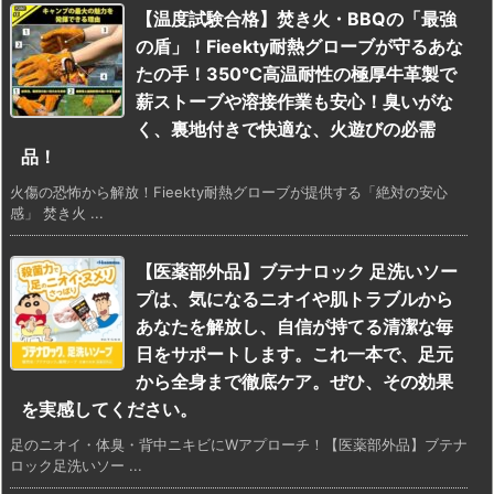
【温度試験合格】焚き火・BBQの「最強
の盾」！Fieekty耐熱グローブが守るあな
たの手！350℃高温耐性の極厚牛革製で
薪ストーブや溶接作業も安心！臭いがな
く、裏地付きで快適な、火遊びの必需
品！
火傷の恐怖から解放！Fieekty耐熱グローブが提供する「絶対の安心
感」 焚き火 ...
【医薬部外品】ブテナロック 足洗いソー
プは、気になるニオイや肌トラブルから
あなたを解放し、自信が持てる清潔な毎
日をサポートします。これ一本で、足元
から全身まで徹底ケア。ぜひ、その効果
を実感してください。
足のニオイ・体臭・背中ニキビにWアプローチ！【医薬部外品】ブテナ
ロック足洗いソー ...