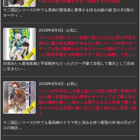
られる圧巻の体験を今すぐ体感するべき理由
十二国記シリーズの中でも異例の緊張感と重厚さを誇る白銀の墟 玄の月2巻の
オーディ ...
2026年8月5日
:
お気に
ゲームの世界にチート状態で放り出された男が宇宙を
舞台に暴れ回る爽快すぎる大人気シリーズ14巻のオー
ディブル版が解禁されて全リスナーの脳内アドレナリ
ンが限界突破する快感を今すぐ耳から体験してほしい
目覚めたら最強装備と宇宙船持ちだったので一戸建て目指して傭兵として自由
に生きたい ...
2026年8月4日
:
お気に
ファンが10年以上も震え続けた伝説の絶望と希望が耳
から脳へ直接流れ込む傑作がオーディブルで蘇り全人
類の感情を激しく揺さぶる様子はまさに圧巻で聞く者
すべての心を完璧に奪い去り二度と戻れない世界へ誘
う
十二国記シリーズの中でも最高峰のドラマ性と深みを持つ黄昏の岸 暁の天がプ
ロの朗読 ...