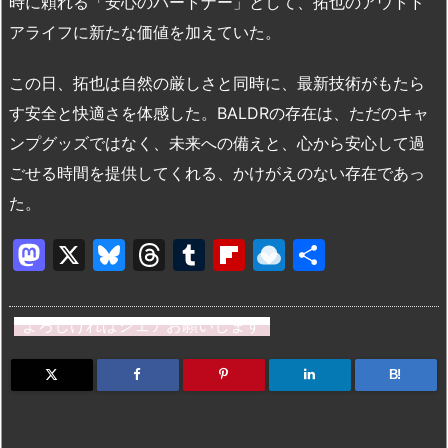
時に頼れる「安心のパートナー」として、拓也のアウトド
アライフに新たな価値を加えていた。
この日、拓也は自然の厳しさと同時に、最新技術がもたら
す安全と快適さを体感した。BALDRの存在は、ただのキャ
ンプグッズではなく、未来への備えと、心から安心して過
ごせる時間を提供してくれる、かけがえのない存在であっ
た。
M
X
Bl
T
T
Fl
R
共
a
u
hr
u
ip
ai
有
st
e
e
m
b
n
よろしければシェアお願いします
o
s
a
bl
o
dr
d
k
d
r
ar
o
B!
o
y
s
d
p.
n
io