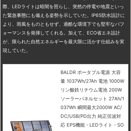
際、LEDライトは暗闇を照らし、突然の停電や地震といっ
た緊急事態にも備える姿勢を示していた。IP65防水設計に
より、雨風をものともせず、過酷な環境下でも堅牢なパフ
ォーマンスを発揮してくれる。加えて、ECO省エネ設計
が、限られた自然エネルギーを最大限に活かす仕組みを実
現していた。
BALDR ポータブル電源 大容
量 1037Wh/27Ah 電池 1000W
リン酸鉄リチウム電池 200W
ソーラーパネルセット 27Ah/1
037Wh 瞬間最大2000W AC/
DC/USB/PD出力 純正弦波対
応 EPS機能・LEDライト・SO