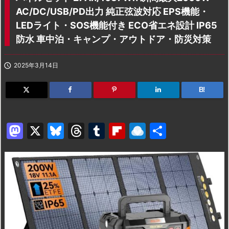
AC/DC/USB/PD出力 純正弦波対応 EPS機能・
LEDライト・SOS機能付き ECO省エネ設計 IP65
防水 車中泊・キャンプ・アウトドア・防災対策

2025年3月14日
B!
M
X
Bl
T
T
Fl
R
共
a
u
hr
u
ip
ai
有
st
e
e
m
b
n
o
s
a
bl
o
dr
d
k
d
r
ar
o
o
y
s
d
p.
n
io