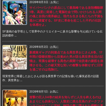
2026年8月3日
:
お気に
サイバーパンクの原点にして最高峰である攻殻機動隊
1巻。高度に発達した電脳社会で問いかけられる人間
の魂と自我の境界線は、現代を生きる私たちの予測を
遥かに凌駕する。SF史に革命を起こした不朽の伝説
を体感せよ。
SF漫画の金字塔として世界中のクリエイターに多大な影響を与え続けている伝
説的傑作 ...
2026年8月2日
:
お気に
新感覚ギャグの到達点である異世界おじさん8巻。17
年間の昏睡状態から目覚めた男が語る異世界生活の記
憶は、常識を破壊する異色の展開で全読者の腹筋を崩
壊させる。この破天荒な笑いの衝撃を体験せずに日常
を過ごすのは危険だ。
現実世界に帰還したおじさんが語る異世界での記憶を描いた爆笑必至の話題
作、異世界お ...
2026年8月1日
:
お気に
進撃の巨人34巻の結末を知らずに人生を終えるのは
あまりにも勿体ない。人類史に残る至高のダークファ
ンタジーがここに完結。物語の裏に隠された残酷な真