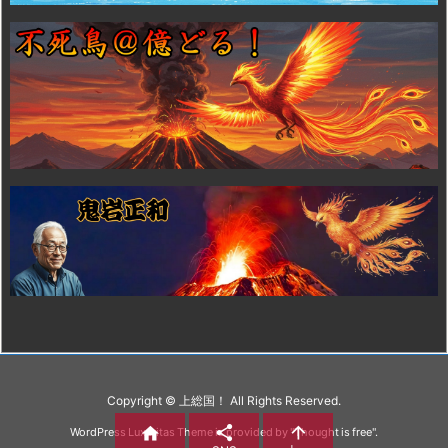
Copyright ©
上総国！
All Rights Reserved.



WordPress Luxeritas Theme is provided by "
Thought is free
".