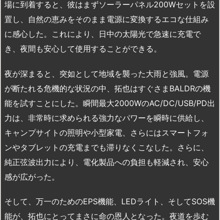
場に到着すると、彼はまずソーラーパネル200Wセットを設
置し、自然の恵みをそのまま電源に変換するエコな仕組み
に感心した。これにより、日中の太陽光で急速に充電で
き、夜間も安心して使用することができる。
夜が深まると、突如として地域を襲った大雨と強風。電源
が断たれる危機的な状況の中、拓也はすぐさまBALDRの機
能を試すことにした。瞬間最大2000WのAC/DC/USB/PD出
力は、非常時に求められる強力なパワーを瞬時に供給し、
キャンプサイトの照明や小型家電、さらにはスマートフォ
ンやタブレットの充電までも滞りなくこなした。さらに、
純正弦波出力により、電化製品への負担も軽減され、安心
感が広がった。
そして、万一のためのEPS機能、LEDライト、そしてSOS機
能が、拓也にとってまさに命の恩人となった。夜道を歩む