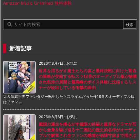
Amazon Music Unlimited 無料体験
新着記事
2026年8月7日
:
お気に
世界を揺るがす魔王たちの宴と最終決戦に向けた緊迫
の策略が交錯する転スラ18巻のオーディブル版が解禁
され怒涛の展開と最高峰のボイス体験に没頭するリス
ナーが続出している衝撃の理由
大人気異世界ファンタジー転生したらスライムだった件18巻のオーディブル版
はファン ...
2026年8月6日
:
お気に
戴国の運命を揺るがす極限の絶望と重厚なドラマが耳
から全身を駆け巡る十二国記の歴史的名作がオーディ
ブルで解禁され全ファンの感情が崩壊寸前まで揺さぶ