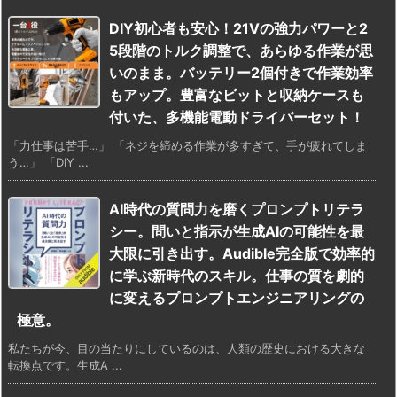
DIY初心者も安心！21Vの強力パワーと2
5段階のトルク調整で、あらゆる作業が思
いのまま。バッテリー2個付きで作業効率
もアップ。豊富なビットと収納ケースも
付いた、多機能電動ドライバーセット！
「力仕事は苦手…」 「ネジを締める作業が多すぎて、手が疲れてしま
う…」 「DIY ...
AI時代の質問力を磨くプロンプトリテラ
シー。問いと指示が生成AIの可能性を最
大限に引き出す。Audible完全版で効率的
に学ぶ新時代のスキル。仕事の質を劇的
に変えるプロンプトエンジニアリングの
極意。
私たちが今、目の当たりにしているのは、人類の歴史における大きな
転換点です。生成A ...