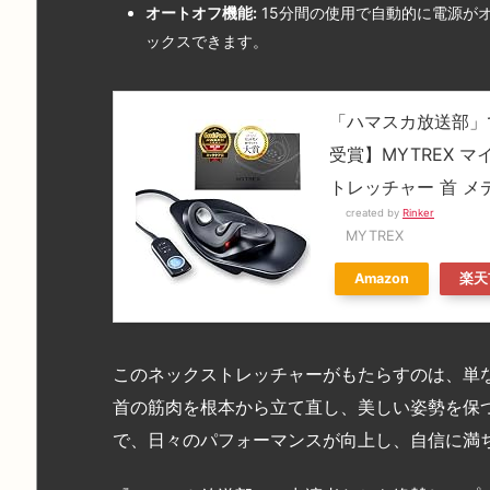
オートオフ機能:
15分間の使用で自動的に電源が
ックスできます。
「ハマスカ放送部」で
受賞】MYTREX マイ
トレッチャー 首 メデ
created by
Rinker
MYTREX
Amazon
楽天
このネックストレッチャーがもたらすのは、単
首の筋肉を根本から立て直し、美しい姿勢を保
で、日々のパフォーマンスが向上し、自信に満