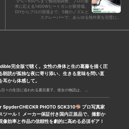
0℃～650℃まで無段階調整、プロの要
求に応える1400Wヒートガンが新登場。
DIYからプロの現場まで、5種のノズルと
スクレーパーで、あらゆる熱作業を完璧に。
dible完全版で聴く。女性の身体と生の葛藤を描く圧
る朗読が孤独な夜に寄り添い、生きる意味を問い直
を耳から体感して。
日々の生活に追われる夏目夏子。彼女の物語は、 ...
pyderCHECKR PHOTO SCK310
プロ写真家
スツール！ メーカー保証付き国内正規品で、撮影か
現像効率と作品の信頼性を劇的に高める必須ギア！