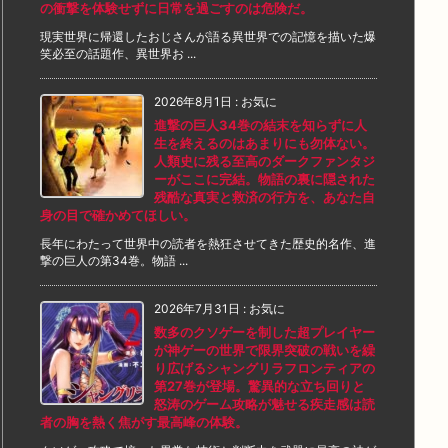
の衝撃を体験せずに日常を過ごすのは危険だ。
現実世界に帰還したおじさんが語る異世界での記憶を描いた爆
笑必至の話題作、異世界お ...
2026年8月1日
:
お気に
進撃の巨人34巻の結末を知らずに人
生を終えるのはあまりにも勿体ない。
人類史に残る至高のダークファンタジ
ーがここに完結。物語の裏に隠された
残酷な真実と救済の行方を、あなた自
身の目で確かめてほしい。
長年にわたって世界中の読者を熱狂させてきた歴史的名作、進
撃の巨人の第34巻。物語 ...
2026年7月31日
:
お気に
数多のクソゲーを制した超プレイヤー
が神ゲーの世界で限界突破の戦いを繰
り広げるシャングリラフロンティアの
第27巻が登場。驚異的な立ち回りと
怒涛のゲーム攻略が魅せる疾走感は読
者の胸を熱く焦がす最高峰の体験。