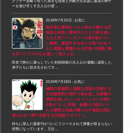
クソゲー攻略で培った異常な技術と判断力を武器に最高の神ゲ
ーを遊び尽くす主人公の冒 ...
2026年7月30日
:
お気に
無自覚な最強おっさん剣士が魅せる圧
倒的な剣技と愛弟子たちとの絆を描い
た大人気ファンタジーの第9巻がつい
に解禁。謙虚すぎる本人が気づかぬう
ちに周囲を震撼させる圧巻の活躍と胸
を打つドラマが心を激しく揺さぶる。
田舎で静かに暮らしていた剣術師範の主人公が凄腕に成長した
弟子たちに担ぎ出されて大 ...
2026年7月29日
:
お気に
極限の頭脳戦と過酷な思惑が交錯する
王位継承戦の渦中で巻き起こる衝撃の
展開を描いたハンターハンターの第3
8巻がついに登場。命懸けの能力バト
ルと緻密な伏線が織りなす物語は読む
者の心を一瞬で支配する圧倒的クオリティ。
待ちに望んだ最新刊がついにリリースされて興奮が収まらない
状態になっています。王位 ...