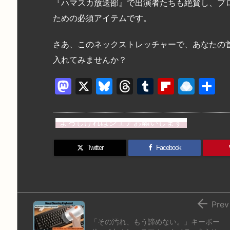
『ハマスカ放送部』で出演者たちも絶賛し、プロの
ための必須アイテムです。
さあ、このネックストレッチャーで、あなたの
入れてみませんか？
M
X
Bl
T
T
Fl
R
a
u
hr
u
ip
ai
st
e
e
m
b
n
よろしければシェアお願いします
o
s
a
bl
o
dr
d
k
d
r
ar
o
Twitter
Facebook
o
y
s
d
p.
n
io

Prev
「その汚れ、もう諦めない。」キーボー