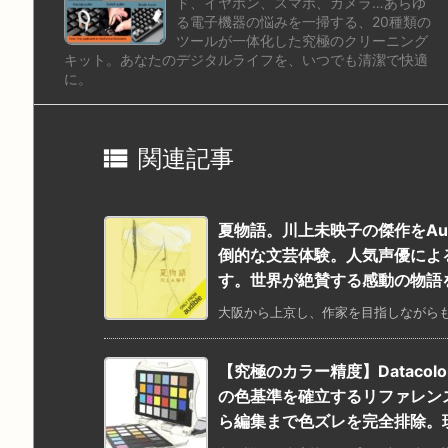
ド、イヤホン、スマホ、カメラ…あらゆ
る電子機器の悩みを一掃する、20種類の
ツールが一体化した究極のクリーニング
キット。あなたのデジタルライフを、いつでも清潔で快適
に。

関連記事
夏物語。川上未映子の傑作をAu
倒的な文芸体験。人気声優によ
す。世界が絶賛する感動の物語
大阪から上京し、作家を目指しながらも
【究極のカラー精度】Datacolor S
の色基準を確立するリファレン
ら編集まで色ズレを完全排除。