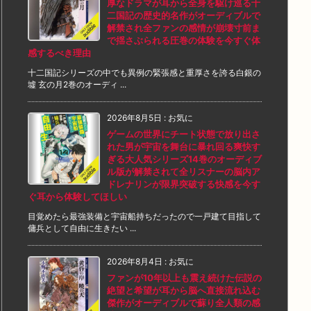
厚なドラマが耳から全身を駆け巡る十
二国記の歴史的名作がオーディブルで
解禁され全ファンの感情が崩壊寸前ま
で揺さぶられる圧巻の体験を今すぐ体
感するべき理由
十二国記シリーズの中でも異例の緊張感と重厚さを誇る白銀の
墟 玄の月2巻のオーディ ...
2026年8月5日
:
お気に
ゲームの世界にチート状態で放り出さ
れた男が宇宙を舞台に暴れ回る爽快す
ぎる大人気シリーズ14巻のオーディブ
ル版が解禁されて全リスナーの脳内ア
ドレナリンが限界突破する快感を今す
ぐ耳から体験してほしい
目覚めたら最強装備と宇宙船持ちだったので一戸建て目指して
傭兵として自由に生きたい ...
2026年8月4日
:
お気に
ファンが10年以上も震え続けた伝説の
絶望と希望が耳から脳へ直接流れ込む
傑作がオーディブルで蘇り全人類の感