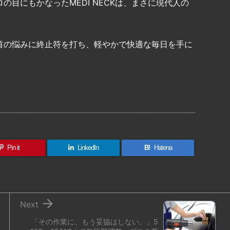
目にもかなったMEDI NECKは、まさに現代人の
首の悩みに終止符を打ち、軽やかで快適な毎日を手に
共
有
Pin it
LinkedIn
B!
Hatena

Next
「その作業に、もう妥協はしない。」5