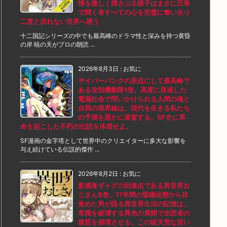
情を激しく揺さぶる様子はまさに圧巻
で聞く者すべての心を完璧に奪い去り
二度と戻れない世界へ誘う
十二国記シリーズの中でも最高峰のドラマ性と深みを持つ黄昏
の岸 暁の天がプロの朗読 ...
2026年8月3日
:
お気に
サイバーパンクの原点にして最高峰で
ある攻殻機動隊1巻。高度に発達した
電脳社会で問いかけられる人間の魂と
自我の境界線は、現代を生きる私たち
の予測を遥かに凌駕する。SF史に革
命を起こした不朽の伝説を体感せよ。
SF漫画の金字塔として世界中のクリエイターに多大な影響を
与え続けている伝説的傑作 ...
2026年8月2日
:
お気に
新感覚ギャグの到達点である異世界お
じさん8巻。17年間の昏睡状態から目
覚めた男が語る異世界生活の記憶は、
常識を破壊する異色の展開で全読者の
腹筋を崩壊させる。この破天荒な笑い