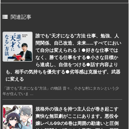

関連記事
誰でも”天才になる”方法 仕事、勉強、人
間関係、自己改造、未来……すべてにおい
て自分は変えられる！●好きな仕事では
なく、勝てる仕事をする●小さな目標か
ら達成し、自信をつける●話す内容より
も、相手の気持ちを優先する●劣等感は克服せず、武器
に変える
「誰でも”天才になる”方法」の物語 昔々、小さな村にタカシという少
年が住んでいま ...
規格外の強さを持つ主人公が巻き起こす
爽快な無双劇がここにあります。悪役令
嬢レベル99の6巻は周囲の勘違いと圧倒