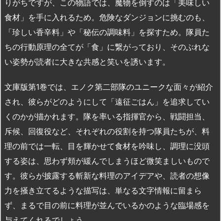
りがちですが、この物語では、魔物を倒すのは「美味しい
食材」を手に入れるため。危険なダンジョンに挑むのも、
「珍しい香辛料」や「秘伝の調味料」を探すため。隊員た
ちの行動原理の全てが「食」に繋がっており、そのぶれな
い姿勢が読者に大きな共感と笑いを誘います。
文庫版第1巻では、エノク第二部隊のユニークな面々が紹介
され、彼らがどのようにして「遠征ごはん」を追求してい
くのかが描かれます。隊を率いる指揮官から、戦闘担当、
斥候、回復役など、それぞれの役割を持つ隊員たちが、料
理の前では一転、目を輝かせて食材を吟味し、調理に没頭
する姿は、思わず頬が緩んでしまうほど微笑ましいもので
す。彼らが披露する斬新な料理のアイデアや、読者の想像
力を掻き立てるような描写は、単なる文字情報に留まら
ず、まるで目の前に料理が並んでいるかのような臨場感を
与えてくれるでしょう。