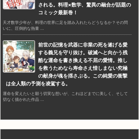
される。料理×数学、驚異の融合が話題の
コミック最新巻！
天才数学少年が、料理の世界に足を踏み入れたらどうなるか？その問
いに、圧倒的な熱量 ...
前世の記憶を武器に非業の死を遂げる愛
する義兄を守り抜け。破滅へと向かう残
酷な運命を書き換える不屈の愛情。推し
を救うためなら寿命さえ惜しまない究極
の献身が魂を揺さぶる。この純愛の衝撃
は全人類の予測を凌駕する。
運命を変えたいと願う切実な想いが、これほどまでに美しく、そして
切なく描かれた作品 ...