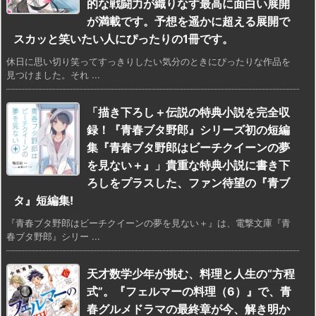
的な戦闘力が織りなす最高に面白い展開
が満載です。予想を遥かに超える展開で
スカッと笑いたい人にぴったりの1冊です。
休日に思い切り笑ってすっきりしたい気分のときにぴったりな作品を
見つけました。それ ...
「描き下ろし＋伝説の特典小説を完全収
録！『青春ブタ野郎』シリーズ初の短編
集『青春ブタ野郎はビーチクイーンの夢
を見ない＋』」貴重な特典小説に書き下
ろしをプラスした、ファン待望の『青ブ
タ』短編集!
『青春ブタ野郎はビーチクイーンの夢を見ない＋』は、電撃文庫『青
春ブタ野郎』シリー ...
天才数学少年が挑む、料理と人生の“方程
式”。『フェルマーの料理（6）』で、青
春グルメドラマの最終章が今、解き明か