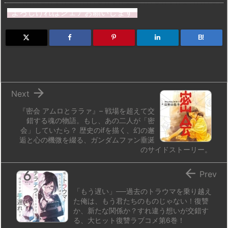
st
e
e
m
b
n
よろしければシェアお願いします
o
s
a
bl
o
dr
d
k
d
r
ar
o
B!
o
y
s
d
p.
n
io

Next
『密会 アムロとララァ』– 戦場を超えて交
錯する魂の物語。もし、あの二人が「密
会」していたら？ 歴史のifを描く、幻の邂
逅と心の機微を綴る、ガンダムファン垂涎
のサイドストーリー。

Prev
「もう遅い」──過去のトラウマを乗り越え
た俺は、もう君たちのものじゃない！復讐
か、新たな関係か？すれ違う想いが交錯す
る、大ヒット復讐ラブコメ第6巻！