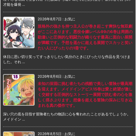
才能を爆発 ...
2026年8月7日
:
お気に
規格外の強さを持つ主人公が巻き起こす爽快な無双劇
がここにあります。悪役令嬢レベル99の6巻は周囲の
勘違いと圧倒的な戦闘力が織りなす最高に面白い展開
が満載です。予想を遥かに超える展開でスカッと笑い
たい人にぴったりの1冊です。
休日に思い切り笑ってすっきりしたい気分のときにぴったりな作品を見つけま
した。それ ...
2026年8月6日
:
お気に
未知の深淵に挑む者たちの残酷で美しい冒険が最高潮
を迎えます。メイドインアビス15巻は愛と絶望が激し
く交錯する圧倒的なストーリー展開で読む者の心を激
しく揺さぶります。想像を超える冒険の深みに引き込
まれる真の傑作です。
深い穴の底を目指す冒険者たちの物語に心を奪われたことがあるでしょうか。
メイドイン ...
2026年8月5日
:
お気に