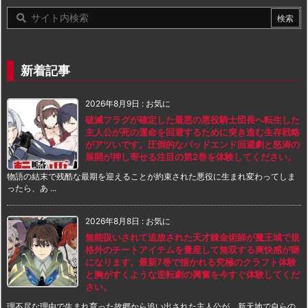
新着記事
2026年8月9日
:
お気に
破滅フラグが確定した最悪の悪役騎士団長へ転生した
主人公が死の運命を回避するために突き進む生存戦略
がアツいです。圧倒的なバッドエンド回避劇と怒涛の
展開が押し寄せる注目の第2巻を体験してください。
物語の結末で残酷な最期を迎えることが約束された悪役に生まれ変わってしま
ったら、あ ...
2026年8月8日
:
お気に
無能扱いされて追放された天才錬金術師が魔王城で規
格外のチートアイテムを量産して無双する爽快感が癖
になります。最新7巻で描かれる究極のクラフト体験
と胸がすくような逆転劇の興奮を今すぐ体験してくだ
さい。
理不尽な理由で生まれ育った故郷から追い出された主人公が、新天地で自らの