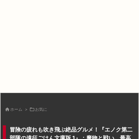

ホーム
>

お気に
冒険の疲れも吹き飛ぶ絶品グルメ！『エノク第二
部隊の遠征ごはん文庫版 1』：魔物と戦い、最高