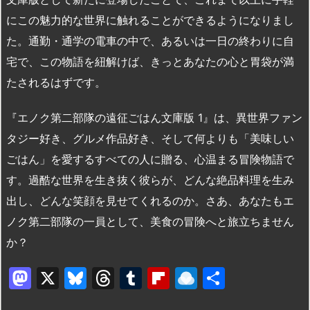
にこの魅力的な世界に触れることができるようになりまし
た。通勤・通学の電車の中で、あるいは一日の終わりに自
宅で、この物語を紐解けば、きっとあなたの心と胃袋が満
たされるはずです。
『エノク第二部隊の遠征ごはん文庫版 1』は、異世界ファン
タジー好き、グルメ作品好き、そして何よりも「美味しい
ごはん」を愛するすべての人に贈る、心温まる冒険物語で
す。過酷な世界を生き抜く彼らが、どんな絶品料理を生み
出し、どんな笑顔を見せてくれるのか。さあ、あなたもエ
ノク第二部隊の一員として、美食の冒険へと旅立ちません
か？
M
X
Bl
T
T
Fl
R
共
a
u
hr
u
ip
ai
有