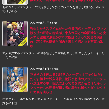
ものづくりファンタジーの決定版として多くのファンを魅了し続ける、鍛冶屋
ではじめる ...
2026年8月2日
:
お気に
転生したらスライムだった件13巻のオーディオブック
版が放つ圧巻の臨場感。東方帝国との全面戦争へと突
入する激動の展開がプロの朗読によって完全再現さ
れ、聴く者の聴覚と脳内を激しく揺さぶる至高の体
験。
大人気異世界ファンタジーの金字塔として君臨し続ける転生したらスライムだ
った件の第 ...
2026年8月1日
:
お気に
本好きの下剋上第5部7巻のオーディオブック版がも
たらす極上の没入体験。物語が怒涛のクライマックス
へ加速する中、朗読によって命を吹き込まれたキャラ
クターたちの熱量が聴く者の耳から脳へとダイレクト
に激震を走らせる。
壮大なスケールで描かれる大人気ファンタジーの真骨頂を耳で体感できる、本
好きの下剋 ...