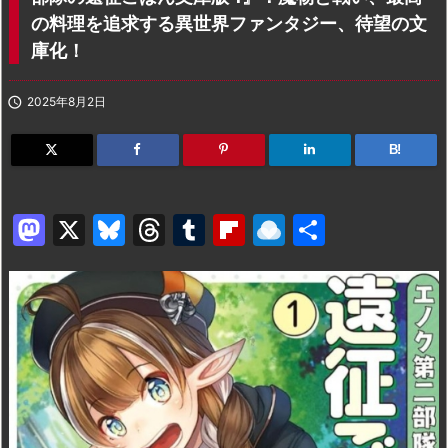
の料理を追求する異世界ファンタジー、待望の文
庫化！

2025年8月2日
B!
M
X
Bl
T
T
Fl
R
共
a
u
hr
u
ip
ai
有
st
e
e
m
b
n
o
s
a
bl
o
dr
d
k
d
r
ar
o
o
y
s
d
p.
n
io