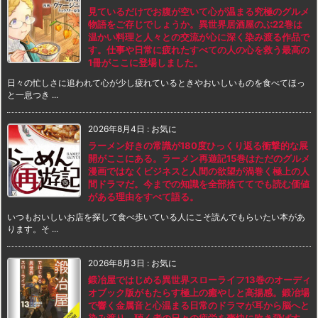
見ているだけでお腹が空いて心が温まる究極のグルメ
物語をご存じでしょうか。異世界居酒屋のぶ22巻は
温かい料理と人々との交流が心に深く染み渡る作品で
す。仕事や日常に疲れたすべての人の心を救う最高の
1冊がここに登場しました。
日々の忙しさに追われて心が少し疲れているときやおいしいものを食べてほっ
と一息つき ...
2026年8月4日
:
お気に
ラーメン好きの常識が180度ひっくり返る衝撃的な展
開がここにある。ラーメン再遊記15巻はただのグルメ
漫画ではなくビジネスと人間の欲望が渦巻く極上の人
間ドラマだ。今までの知識を全部捨ててでも読む価値
がある理由をすべて語る。
いつもおいしいお店を探して食べ歩いている人にこそ読んでもらいたい本があ
ります。そ ...
2026年8月3日
:
お気に
鍛冶屋ではじめる異世界スローライフ13巻のオーディ
オブック版がもたらす極上の癒やしと高揚感。鍛冶場
で響く金属音と心温まる日常のドラマが耳から脳へと
染み渡り、聴く者の日々の疲労を爽快に吹き飛ばす。