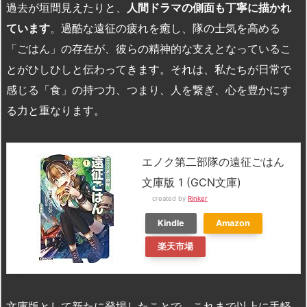
過去が垣間見えたりと、
人間ドラマの側面も丁寧に描かれ
ています
。過酷な遠征の疲れを癒し、隊の士気を高める
「ごはん」の存在が、彼らの精神的な支えとなっているこ
とがひしひしと伝わってきます。それは、私たちが日常で
感じる「食」の持つ力、つまり、人を繋ぎ、心を豊かにす
る力と重なります。
エノク第二部隊の遠征ごはん
文庫版 1 (GCN文庫)
created by
Rinker
Kindle
Amazon
楽天市場
文庫版として新たに登場したことで、これまで以上に手軽