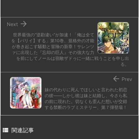
o
y
s
d
p.
n
io

Next
世界最強の“逆勘違い”が加速！「俺は全て
を【パリイ】する」第10巻、規格外の才能
が巻き起こす騒動と冒険の新章！サレンツ
ァに出現した『忘却の巨人』その強大な力
を前にしてノールは宿敵ザドゥに一緒に戦うことを申し出
る。

Prev
妹の代わりに死んでほしいと言われた初恋
の彼――しかし彼は妹と結婚し、今さら私
の前に現れた。切なくも歪んだ想いが交錯
する禁断のラブミステリー、第７弾登場！

関連記事