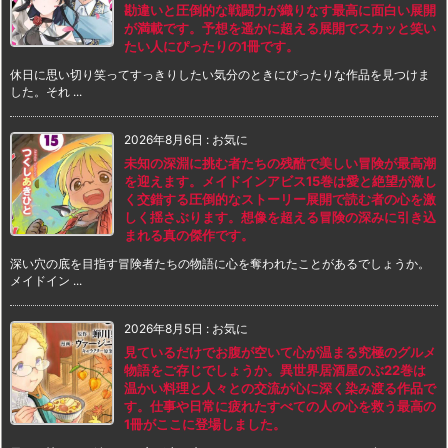
勘違いと圧倒的な戦闘力が織りなす最高に面白い展開
が満載です。予想を遥かに超える展開でスカッと笑い
たい人にぴったりの1冊です。
休日に思い切り笑ってすっきりしたい気分のときにぴったりな作品を見つけま
した。それ ...
2026年8月6日
:
お気に
未知の深淵に挑む者たちの残酷で美しい冒険が最高潮
を迎えます。メイドインアビス15巻は愛と絶望が激し
く交錯する圧倒的なストーリー展開で読む者の心を激
しく揺さぶります。想像を超える冒険の深みに引き込
まれる真の傑作です。
深い穴の底を目指す冒険者たちの物語に心を奪われたことがあるでしょうか。
メイドイン ...
2026年8月5日
:
お気に
見ているだけでお腹が空いて心が温まる究極のグルメ
物語をご存じでしょうか。異世界居酒屋のぶ22巻は
温かい料理と人々との交流が心に深く染み渡る作品で
す。仕事や日常に疲れたすべての人の心を救う最高の
1冊がここに登場しました。