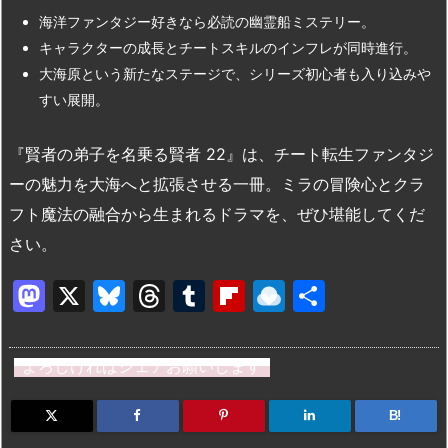
海洋ファンタジー好きなら必読の幽霊船ミステリー。
キャラクターの成長とチートスキルのインフレが同時進行。
大海原という新たなステージで、シリーズ初心者も入り込みや
すい展開。
『賢者の弟子を名乗る賢者 22』は、チート転生ファンタジ
ーの魅力を大海へと拡張させる一冊。ミラの冒険心とクラ
フト魔法の融合から生まれるドラマを、ぜひ堪能してくだ
さい。
M
X
Bl
T
T
Fl
R
共
a
u
hr
u
ip
ai
有
st
e
e
m
b
n
よろしければシェアお願いします
o
s
a
bl
o
dr
d
k
d
r
ar
o
B!