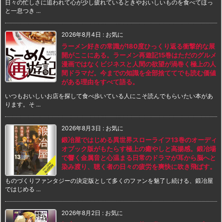
日々の忙しさに追われて心が少し疲れているときやおいしいものを食べてほっ
と一息つき ...
2026年8月4日
:
お気に
ラーメン好きの常識が180度ひっくり返る衝撃的な展
開がここにある。ラーメン再遊記15巻はただのグルメ
漫画ではなくビジネスと人間の欲望が渦巻く極上の人
間ドラマだ。今までの知識を全部捨ててでも読む価値
がある理由をすべて語る。
いつもおいしいお店を探して食べ歩いている人にこそ読んでもらいたい本があ
ります。そ ...
2026年8月3日
:
お気に
鍛冶屋ではじめる異世界スローライフ13巻のオーディ
オブック版がもたらす極上の癒やしと高揚感。鍛冶場
で響く金属音と心温まる日常のドラマが耳から脳へと
染み渡り、聴く者の日々の疲労を爽快に吹き飛ばす。
ものづくりファンタジーの決定版として多くのファンを魅了し続ける、鍛冶屋
ではじめる ...
2026年8月2日
:
お気に