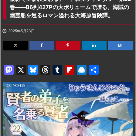
巻――B6判427Pの大ボリュームで贈る、海賊の
幽霊船を巡るロマン溢れる大海原冒険譚。

2025年5月23日
B!
M
X
Bl
T
T
Fl
R
共
a
u
hr
u
ip
ai
有
st
e
e
m
b
n
o
s
a
bl
o
dr
d
k
d
r
ar
o
o
y
s
d
p.
n
io