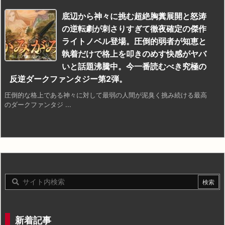
底辺から神々に挑む超絶胸糞展開と怒涛
の逆転劇が刺さりすぎて徹夜確定の傑作
ライトノベル登場。圧倒的弱者が知恵と
執着だけで格上を叩きのめす快感がヤバ
いと話題沸騰中。今一番読むべき究極の
反逆ダークファンタジー第2弾。
圧倒的な格上である神々に対して最弱の人間が泥臭く挑み続ける最高
のダークファンタジ ...
新着記事