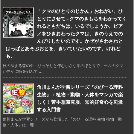
「クマのひとりのじかん」おねがい、ひ
とりにさせて…クマのきもちをわかってく
れるともだちは、いるでしょうか。ピア
ノをひきおわったクマは、きのうえでの
んびりしたいのです。かぜがさわさわと
はっぱとあそぶおとを、きいていたいのです。けれど
も、
秋の深まる森の中、ひっそりと佇む小さな湖のほとりで、一匹のクマ
が静かに時を刻んで ...
角川まんが学習シリーズ『のびーる理科
生物』：植物・動物・人体をマンガで楽
しく！苦手意識克服、知的好奇心を刺激
する入門書
角川まんが学習シリーズから登場した『のびーる理科 生物 植物・動
物・人体』は、理 ...