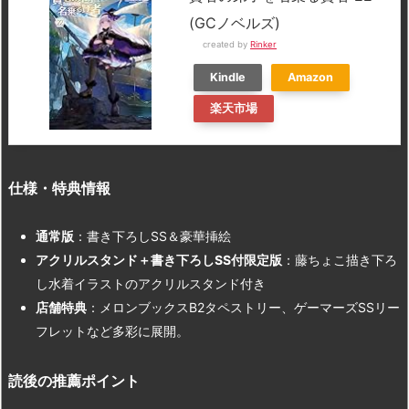
(GCノベルズ)
created by
Rinker
Kindle
Amazon
楽天市場
仕様・特典情報
通常版
：書き下ろしSS＆豪華挿絵
アクリルスタンド＋書き下ろしSS
付限定版
：藤ちょこ描き下ろ
し水着イラストのアクリルスタンド付き
店舗特典
：メロンブックスB2タペストリー、ゲーマーズSSリー
フレットなど多彩に展開。
読後の推薦ポイント