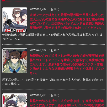
2026年8月9日
:
お気に
破滅フラグが確定した最悪の悪役騎士団長へ転生した
主人公が死の運命を回避するために突き進む生存戦略
がアツいです。圧倒的なバッドエンド回避劇と怒涛の
展開が押し寄せる注目の第2巻を体験してください。
物語の結末で残酷な最期を迎えることが約束された悪役に生まれ変わってしま
ったら、あ ...
2026年8月8日
:
お気に
無能扱いされて追放された天才錬金術師が魔王城で規
格外のチートアイテムを量産して無双する爽快感が癖
になります。最新7巻で描かれる究極のクラフト体験
と胸がすくような逆転劇の興奮を今すぐ体験してくだ
さい。
理不尽な理由で生まれ育った故郷から追い出された主人公が、新天地で自らの
才能を爆発 ...
2026年8月7日
:
お気に
規格外の強さを持つ主人公が巻き起こす爽快な無双劇
がここにあります。悪役令嬢レベル99の6巻は周囲の