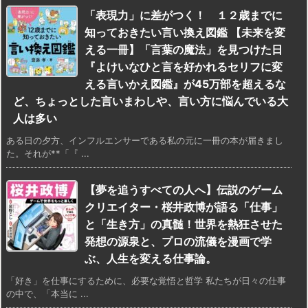
「表現力」に差がつく！ １２歳までに
知っておきたい言い換え図鑑 【未来を変
える一冊】「言葉の魔法」を見つけた日
『よけいなひと言を好かれるセリフに変
える言いかえ図鑑』が45万部を超えるな
ど、ちょっとした言いまわしや、言い方に悩んでいる大
人は多い
ある日の夕方、インフルエンサーである私の元に一冊の本が届きまし
た。それが**「『 ...
【夢を追うすべての人へ】伝説のゲーム
クリエイター・桜井政博が語る「仕事」
と「生き方」の真髄！世界を熱狂させた
発想の源泉と、プロの流儀を漫画で学
ぶ、人生を変える仕事論。
「好き」を仕事にするために、必要な覚悟と哲学 私たちが日々の仕事
の中で、「本当に ...