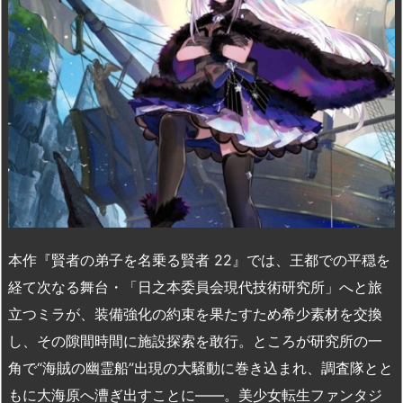
本作『賢者の弟子を名乗る賢者 22』では、王都での平穏を
経て次なる舞台・「日之本委員会現代技術研究所」へと旅
立つミラが、装備強化の約束を果たすため希少素材を交換
し、その隙間時間に施設探索を敢行。ところが研究所の一
角で“海賊の幽霊船”出現の大騒動に巻き込まれ、調査隊とと
もに大海原へ漕ぎ出すことに――。美少女転生ファンタジ