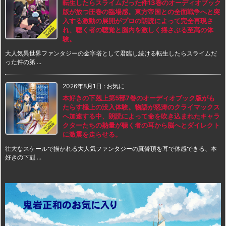
転生したらスライムだった件13巻のオーディオブック
版が放つ圧巻の臨場感。東方帝国との全面戦争へと突
入する激動の展開がプロの朗読によって完全再現さ
れ、聴く者の聴覚と脳内を激しく揺さぶる至高の体
験。
大人気異世界ファンタジーの金字塔として君臨し続ける転生したらスライムだ
った件の第 ...
2026年8月1日
:
お気に
本好きの下剋上第5部7巻のオーディオブック版がも
たらす極上の没入体験。物語が怒涛のクライマックス
へ加速する中、朗読によって命を吹き込まれたキャラ
クターたちの熱量が聴く者の耳から脳へとダイレクト
に激震を走らせる。
壮大なスケールで描かれる大人気ファンタジーの真骨頂を耳で体感できる、本
好きの下剋 ...