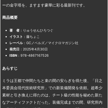
ーの金字塔を、ますます豪華に彩る最新刊です。
商品概要
著 者
：りゅうせんひろつぐ
イラスト
：藤ちょこ
レーベル
：GCノベルズ／マイクロマガジン社
発売日
：2025年4月30日
ISBN
：978-4867167526
あらすじ
ミラは王都で仲間たちと束の間の安らぎを得た後、「日之
本委員会現代技術研究所」での新装備開発を依頼。超希少
素材と引き換えに得たのは、チート級の性能を秘めた新た
なアーティファクトだった。装備完成までの間、研究所内