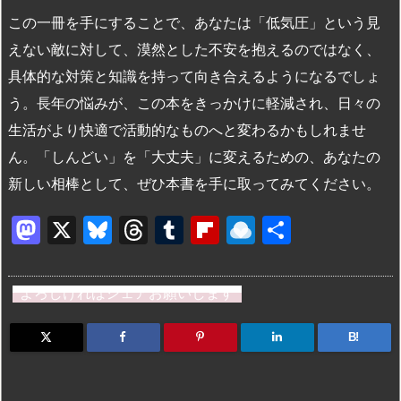
この一冊を手にすることで、あなたは「低気圧」という見
えない敵に対して、漠然とした不安を抱えるのではなく、
具体的な対策と知識を持って向き合えるようになるでしょ
う。長年の悩みが、この本をきっかけに軽減され、日々の
生活がより快適で活動的なものへと変わるかもしれませ
ん。「しんどい」を「大丈夫」に変えるための、あなたの
新しい相棒として、ぜひ本書を手に取ってみてください。
M
X
Bl
T
T
Fl
R
共
a
u
hr
u
ip
ai
有
st
e
e
m
b
n
よろしければシェアお願いします
o
s
a
bl
o
dr
d
k
d
r
ar
o
B!
o
y
s
d
p.