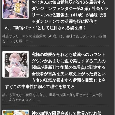
おじさんの無自覚無双がSNSを席巻する
ダンジョンファンタジー第3弾」社畜サラ
リーマンの佐藤蛍太（41歳）が趣味で潜
るダンジョンでの活躍を姪に配信さ
れ、“新宿バット”として注目される姿を描く
社畜サラリーマンの佐藤蛍太（41歳）は、趣味であるダンジョン探検
をこっそり姪にラ ...
究極の純愛かそれとも破滅へのカウント
ダウンかあまりに歪で美しすぎる二人の
関係が最新刊で衝撃の臨界点に到達する
全読者が言葉を失い震え上がった愛とい
う名の狂気が暴走する瞬間を目撃せよ今
すぐこの中毒性に溺れて理性を捨てろ
誰にも言えない秘密を共有し、世界の片隅で身を寄せ合う二人の姿
に、あなたの心はどこ ...
神の加護が限界突破して世界がひれ伏