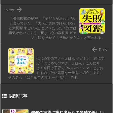
n
io

Next
「失敗図鑑の秘密」「子どもがおもしろい
と言っていた」「大人が勇気づけられる」
と大反響 すごい人ほどダメだった！読めば
勇気がわいてくる、新しい心の教科書 ピカ
ソ、絵を見せて「意味わからん」と言われる。

Prev
はじめてのマナーえほん 子どもと一緒に学
ぶ「はじめてのマナーえほん」こんにち
は！今日は子育て中のパパ・ママにぜひお
すすめしたい素敵な一冊をご紹介します。
その名も 「はじめてのマナーえほん」 です。

関連記事
未知の深淵に挑む者たちの残酷で美しい