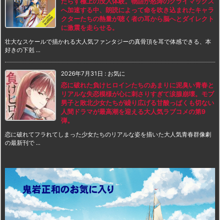
たらす極上の没入体験。物語が怒涛のクライマックス
へ加速する中、朗読によって命を吹き込まれたキャラ
クターたちの熱量が聴く者の耳から脳へとダイレクト
に激震を走らせる。
壮大なスケールで描かれる大人気ファンタジーの真骨頂を耳で体感できる、本
好きの下剋 ...
2026年7月31日
:
お気に
恋に破れた負けヒロインたちのあまりに泥臭い青春と
リアルな失恋模様が心に刺さりすぎて涙腺崩壊。モブ
男子と敗北少女たちが繰り広げる甘酸っぱくも切ない
人間ドラマが最高潮を迎える大人気ラブコメの第9
弾。
恋に破れてフラれてしまった少女たちのリアルな姿を描いた大人気青春群像劇
の最新刊で ...