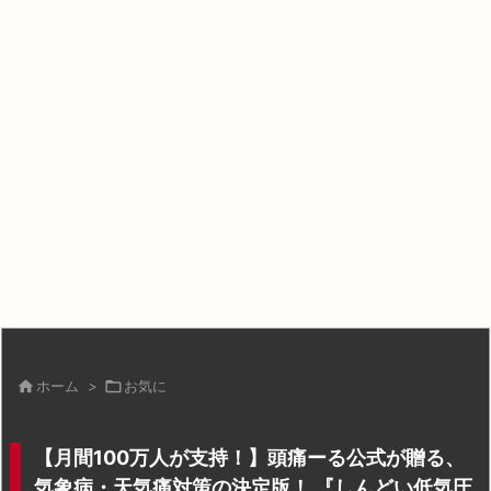

ホーム
>

お気に
【月間100万人が支持！】頭痛ーる公式が贈る、
気象病・天気痛対策の決定版！ 『しんどい低気圧