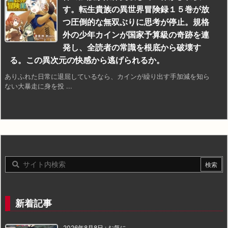
す。転生貴族の異世界冒険録１５巻が放
つ圧倒的な無双ぶりに思考が停止。規格
外の少年カインが国家予算級の奇跡を連
発し、全読者の常識を根底から破壊す
る。この異次元の快感から逃げられるか。
ありふれた日常に退屈しているなら、カインが繰り出す手加減を知ら
ない大暴走に身を投 ...
新着記事
2026年8月8日
:
お気に