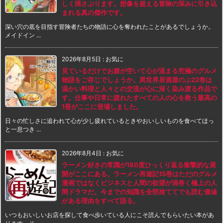
しく揺さぶります。想像を超える冒険の深みに引き込
まれる真の傑作です。
深い穴の底を目指す冒険者たちの物語に心を奪われたことがあるでしょうか。
メイドイン ...
2026年8月5日
:
お気に
見ているだけでお腹が空いて心が温まる究極のグルメ
物語をご存じでしょうか。異世界居酒屋のぶ22巻は
温かい料理と人々との交流が心に深く染み渡る作品で
す。仕事や日常に疲れたすべての人の心を救う最高の
1冊がここに登場しました。
日々の忙しさに追われて心が少し疲れているときやおいしいものを食べてほっ
と一息つき ...
2026年8月4日
:
お気に
ラーメン好きの常識が180度ひっくり返る衝撃的な展
開がここにある。ラーメン再遊記15巻はただのグルメ
漫画ではなくビジネスと人間の欲望が渦巻く極上の人
間ドラマだ。今までの知識を全部捨ててでも読む価値
がある理由をすべて語る。
いつもおいしいお店を探して食べ歩いている人にこそ読んでもらいたい本があ