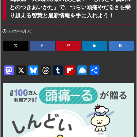
とのつきあいかた』で、つらい頭痛やだるさを乗
り越える智慧と最新情報を手に入れよう！

2025年6月3日
B!
M
X
Bl
T
T
Fl
R
共
a
u
hr
u
ip
ai
有
st
e
e
m
b
n
o
s
a
bl
o
dr
d
k
d
r
ar
o
o
y
s
d
p.
n
io