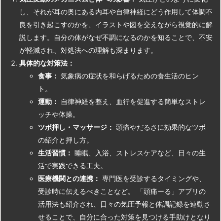
し、それが耳の奥にある内耳や自律神経にどう作用して体調不
良を引き起こすのかを、イラストや図を交えながら視覚的に解
説します。自分の体がなぜ不調になるのかを知ることで、不安
が軽減され、対処法への理解も深まります。
具体的な対策法：
食事：
気象病の症状を和らげるための食生活のヒン
ト。
運動：
自律神経を整え、血行を促進する簡単なストレ
ッチや体操。
ツボ押し・マッサージ：
頭痛やだるさに効果的なツボ
の紹介と押し方。
生活習慣：
睡眠、入浴、ストレスケアなど、日々の生
活で実践できる工夫。
医療機関との連携：
専門医を受診するタイミングや、
受診時に伝えるべきことなど。 「頭痛ーる」アプリの
活用法も紹介され、日々の気圧予報と体調記録を連動さ
せることで、自分に合った対策を見つける手助けとなり