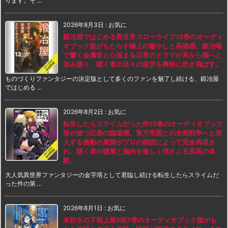
ります。そ ...
2026年8月3日
:
お気に
鍛冶屋ではじめる異世界スローライフ13巻のオーディ
オブック版がもたらす極上の癒やしと高揚感。鍛冶場
で響く金属音と心温まる日常のドラマが耳から脳へと
染み渡り、聴く者の日々の疲労を爽快に吹き飛ばす。
ものづくりファンタジーの決定版として多くのファンを魅了し続ける、鍛冶屋
ではじめる ...
2026年8月2日
:
お気に
転生したらスライムだった件13巻のオーディオブック
版が放つ圧巻の臨場感。東方帝国との全面戦争へと突
入する激動の展開がプロの朗読によって完全再現さ
れ、聴く者の聴覚と脳内を激しく揺さぶる至高の体
験。
大人気異世界ファンタジーの金字塔として君臨し続ける転生したらスライムだ
った件の第 ...
2026年8月1日
:
お気に
本好きの下剋上第5部7巻のオーディオブック版がも