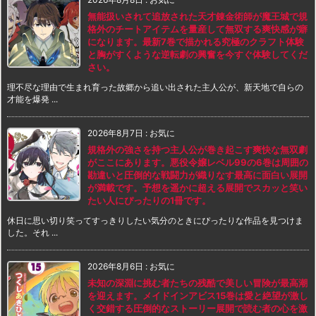
無能扱いされて追放された天才錬金術師が魔王城で規
格外のチートアイテムを量産して無双する爽快感が癖
になります。最新7巻で描かれる究極のクラフト体験
と胸がすくような逆転劇の興奮を今すぐ体験してくだ
さい。
理不尽な理由で生まれ育った故郷から追い出された主人公が、新天地で自らの
才能を爆発 ...
2026年8月7日
:
お気に
規格外の強さを持つ主人公が巻き起こす爽快な無双劇
がここにあります。悪役令嬢レベル99の6巻は周囲の
勘違いと圧倒的な戦闘力が織りなす最高に面白い展開
が満載です。予想を遥かに超える展開でスカッと笑い
たい人にぴったりの1冊です。
休日に思い切り笑ってすっきりしたい気分のときにぴったりな作品を見つけま
した。それ ...
2026年8月6日
:
お気に
未知の深淵に挑む者たちの残酷で美しい冒険が最高潮
を迎えます。メイドインアビス15巻は愛と絶望が激し
く交錯する圧倒的なストーリー展開で読む者の心を激