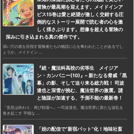
冒険が最高潮を迎えます。メイドインア
ビス15巻は愛と絶望が激しく交錯する圧
倒的なストーリー展開で読む者の心を激
しく揺さぶります。想像を超える冒険の
深みに引き込まれる真の傑作です。
深い穴の底を目指す冒険者たちの物語に心を奪われたことがあるでし
ょうか。メイドイン ...
『続・魔法科高校の劣等生 メイジア
ン・カンパニー(10)』– 新たなる脅威「黒
幕」の影、そして迫り来る総力戦！ 司波
達也と深雪が挑む、魔法世界の激震。謎
と陰謀が加速する、予測不能の最新巻！
「安息は終わり、再び戦場へ」—司波達也、魔法世界に新たな波乱を
巻き起こす 平穏な ...
「姪の配信で“新宿バット”化！地味社畜