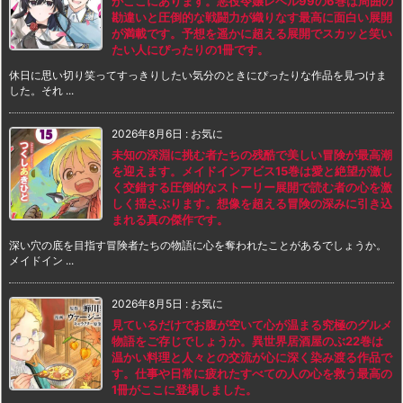
がここにあります。悪役令嬢レベル99の6巻は周囲の
勘違いと圧倒的な戦闘力が織りなす最高に面白い展開
が満載です。予想を遥かに超える展開でスカッと笑い
たい人にぴったりの1冊です。
休日に思い切り笑ってすっきりしたい気分のときにぴったりな作品を見つけま
した。それ ...
2026年8月6日
:
お気に
未知の深淵に挑む者たちの残酷で美しい冒険が最高潮
を迎えます。メイドインアビス15巻は愛と絶望が激し
く交錯する圧倒的なストーリー展開で読む者の心を激
しく揺さぶります。想像を超える冒険の深みに引き込
まれる真の傑作です。
深い穴の底を目指す冒険者たちの物語に心を奪われたことがあるでしょうか。
メイドイン ...
2026年8月5日
:
お気に
見ているだけでお腹が空いて心が温まる究極のグルメ
物語をご存じでしょうか。異世界居酒屋のぶ22巻は
温かい料理と人々との交流が心に深く染み渡る作品で
す。仕事や日常に疲れたすべての人の心を救う最高の
1冊がここに登場しました。