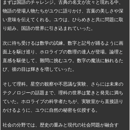
まずは国語のチャレンジ。古典の名文が次々と現れる中、
物語の登場人物たちがユウに語りかけ、言葉の美しさや深
い意味を伝えてくれる。ユウは、ひらめきと共に問題に取
り組み、国語の世界に引き込まれていった。
次に待ち受けるは数学の試練。数字と記号が踊るように画
面上を駆け巡り、ホロライブの数理の達人が登場。論理と
直感を駆使して、難問に挑むユウ。数字の魔法に触れるた
び、彼の目は輝きを増していった。
そして理科。星空の観察や不思議な実験、さらには未来の
テクノロジーの話題まで、理科の世界は驚きと発見に満ち
ていた。ホロライブの科学者たちが、実験室から直接語り
かけるように、ユウに自然の秘密を伝授する。
社会の分野では、歴史の重みと現代の社会問題が融合す