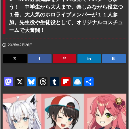
う！ 中学生から大人まで、楽しみながら役立つ
１冊。大人気のホロライブメンバーが１１人参
加。先生役や生徒役として、オリジナルコスチュ
ームで大奮闘！

2025年2月26日
B!
M
X
Bl
T
T
Fl
R
共
a
u
hr
u
ip
ai
有
st
e
e
m
b
n
o
s
a
bl
o
dr
d
k
d
r
ar
o
o
y
s
d
p.