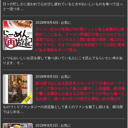
日々の忙しさに追われて心が少し疲れているときやおいしいものを食べてほっ
と一息つき ...
2026年8月4日
:
お気に
ラーメン好きの常識が180度ひっくり返る衝撃的な展
開がここにある。ラーメン再遊記15巻はただのグルメ
漫画ではなくビジネスと人間の欲望が渦巻く極上の人
間ドラマだ。今までの知識を全部捨ててでも読む価値
がある理由をすべて語る。
いつもおいしいお店を探して食べ歩いている人にこそ読んでもらいたい本があ
ります。そ ...
2026年8月3日
:
お気に
鍛冶屋ではじめる異世界スローライフ13巻のオーディ
オブック版がもたらす極上の癒やしと高揚感。鍛冶場
で響く金属音と心温まる日常のドラマが耳から脳へと
染み渡り、聴く者の日々の疲労を爽快に吹き飛ばす。
ものづくりファンタジーの決定版として多くのファンを魅了し続ける、鍛冶屋
ではじめる ...
2026年8月2日
:
お気に