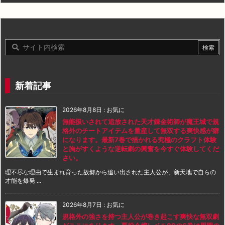
新着記事
2026年8月8日
:
お気に
無能扱いされて追放された天才錬金術師が魔王城で規
格外のチートアイテムを量産して無双する爽快感が癖
になります。最新7巻で描かれる究極のクラフト体験
と胸がすくような逆転劇の興奮を今すぐ体験してくだ
さい。
理不尽な理由で生まれ育った故郷から追い出された主人公が、新天地で自らの
才能を爆発 ...
2026年8月7日
:
お気に
規格外の強さを持つ主人公が巻き起こす爽快な無双劇