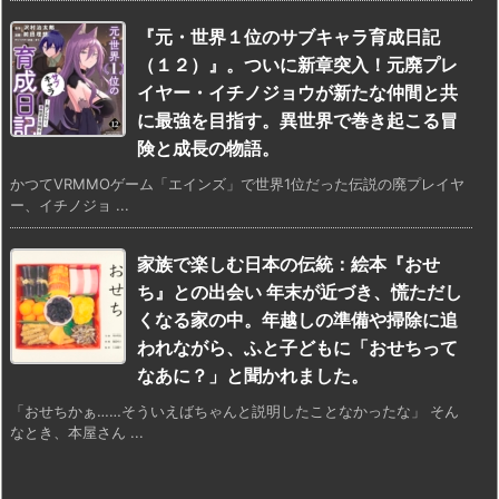
『元・世界１位のサブキャラ育成日記
（１２）』。ついに新章突入！元廃プレ
イヤー・イチノジョウが新たな仲間と共
に最強を目指す。異世界で巻き起こる冒
険と成長の物語。
かつてVRMMOゲーム「エインズ」で世界1位だった伝説の廃プレイヤ
ー、イチノジョ ...
家族で楽しむ日本の伝統：絵本『おせ
ち』との出会い 年末が近づき、慌ただし
くなる家の中。年越しの準備や掃除に追
われながら、ふと子どもに「おせちって
なあに？」と聞かれました。
「おせちかぁ……そういえばちゃんと説明したことなかったな」 そん
なとき、本屋さん ...