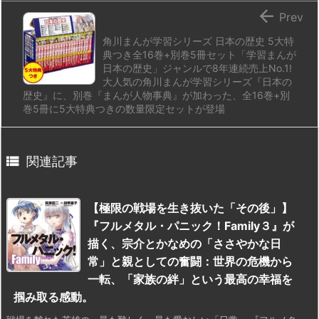

Prev
角川まんが学習シリーズ 日本の歴史 5大特
典つき全16巻+別巻5冊セット「学習まんが
日本の歴史」ジャンルで8年連続売上No.1!
大人気の角川まんが学習シリーズ『日本の
歴史』に、別巻『まんが人物事典』が加わった、全16巻+別
巻5冊に5大特典つきの数量限定セットが登場

関連記事
【極限の戦場を生き抜いた「その後」】
『フルメタル・パニック！Family３』が
描く、宗介とかなめの「ささやかな日
常」と親としての奮闘：世界の危機から
一転、「家族の絆」という最高の幸福を
掴み取る感動。