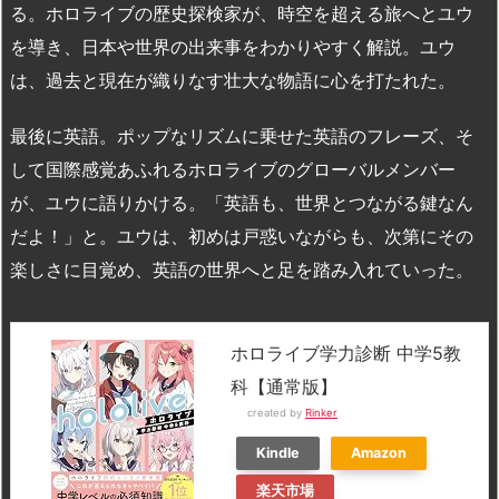
る。ホロライブの歴史探検家が、時空を超える旅へとユウ
を導き、日本や世界の出来事をわかりやすく解説。ユウ
は、過去と現在が織りなす壮大な物語に心を打たれた。
最後に英語。ポップなリズムに乗せた英語のフレーズ、そ
して国際感覚あふれるホロライブのグローバルメンバー
が、ユウに語りかける。「英語も、世界とつながる鍵なん
だよ！」と。ユウは、初めは戸惑いながらも、次第にその
楽しさに目覚め、英語の世界へと足を踏み入れていった。
ホロライブ学力診断 中学5教
科【通常版】
created by
Rinker
Kindle
Amazon
楽天市場