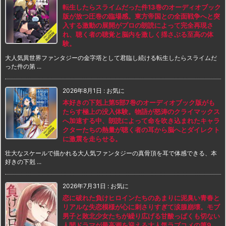
転生したらスライムだった件13巻のオーディオブック
版が放つ圧巻の臨場感。東方帝国との全面戦争へと突
入する激動の展開がプロの朗読によって完全再現さ
れ、聴く者の聴覚と脳内を激しく揺さぶる至高の体
験。
大人気異世界ファンタジーの金字塔として君臨し続ける転生したらスライムだ
った件の第 ...
2026年8月1日
:
お気に
本好きの下剋上第5部7巻のオーディオブック版がも
たらす極上の没入体験。物語が怒涛のクライマックス
へ加速する中、朗読によって命を吹き込まれたキャラ
クターたちの熱量が聴く者の耳から脳へとダイレクト
に激震を走らせる。
壮大なスケールで描かれる大人気ファンタジーの真骨頂を耳で体感できる、本
好きの下剋 ...
2026年7月31日
:
お気に
恋に破れた負けヒロインたちのあまりに泥臭い青春と
リアルな失恋模様が心に刺さりすぎて涙腺崩壊。モブ
男子と敗北少女たちが繰り広げる甘酸っぱくも切ない
人間ドラマが最高潮を迎える大人気ラブコメの第9