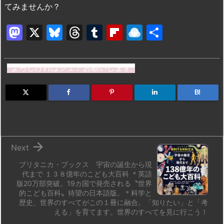
てみませんか？
M
X
Bl
T
T
Fl
R
共
a
u
hr
u
ip
ai
有
st
e
e
m
b
n
よろしければシェアお願いします
o
s
a
bl
o
dr
d
k
d
r
ar
o
B!
o
y
s
d
p.
n
io

Next
ブリタニカ・ブックス 宇宙の誕生から現
代まで １３８億年のこども大百科 ＊英語
版20万部突破。19カ国で発売される〝世界
的こども百科〟待望の日本語版。＊科学と
歴史、世界のすべてがこの１冊に融合。「知りたい」と「考
える」を育てます。世界のすべてを見に行こう！