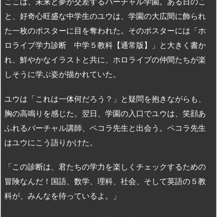
ここは、未来と夢が交差するバーチャル学園。ある日のこ
と、好奇心旺盛な中学生のユウは、学園の大広間に飾られ
た一枚のポスターに目を奪われた。そのポスターには「ホ
ロライブ学力診断 中学５教科【通常版】」と大きく書か
れ、鮮やかなイラストと共に、ホロライブの仲間たちが楽
しそうに学ぶ姿が描かれていた。
ユウは「これは一体何だろう？」と疑問を抱きながらも、
胸の高鳴りを感じた。翌日、学園の入口でユウは、笑顔あ
ふれるバーチャル講師、ペコラ先生と出会う。ペコラ先生
はユウにこう語りかけた。
「この診断は、君たちの学力を楽しくチェックするための
冒険なんだ！国語、数学、理科、社会、そして英語の５教
科が、みんなを待っているよ。」