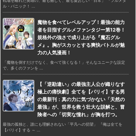
戦場を離れた英雄の、最も難しく、最も愛おしい「日常」 『フルメタ
ル・パニック！ ...
魔物を食べてレベルアップ！最強の能力
者を目指すグルメファンタジー第12巻！
規格外の強さで成り上がる『魔石グル
メ』。胸がスカッとする爽快バトルが魅
力の人気漫画！
「魔物を倒すだけでなく、食べて強くなる！」そんなユニークな設定
で、多くのファンを ...
【「逆勘違い」の最強主人公が織りなす
極上の痛快劇】全てを【パリイ】する男
の最新刊：真の力に気づかない「天然の
最強」が、世界を救う壮大な誤解と、冒
険者への「切実な憧れ」が胸を打つ。
最強の孤独と、誰にも理解されない「平凡への切望」 『俺は全てを
【パリイ】する ～ ...