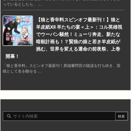
っているとしたら、 ...
【狼と香辛料スピンオフ最新刊！】狼と
羊皮紙XII 羊たちの宴＜上＞：コル英雄視
でウーバン騒然！ミューリ奔走、新たな
暗殺計画も！？賢狼の娘と若き羊皮紙が
挑む、世界を変える運命の前夜祭、上巻
開幕！
「狼と香辛料」スピンオフ最新刊！異端審問官の陰謀を打ち砕き、英
雄として名を馳せる ...