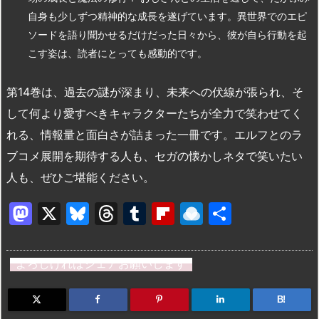
自身も少しずつ精神的な成長を遂げています。異世界でのエピ
ソードを語り聞かせるだけだった日々から、彼が自ら行動を起
こす姿は、読者にとっても感動的です。
第14巻は、過去の謎が深まり、未来への伏線が張られ、そ
して何より愛すべきキャラクターたちが全力で笑わせてく
れる、情報量と面白さが詰まった一冊です。エルフとのラ
ブコメ展開を期待する人も、セガの懐かしネタで笑いたい
人も、ぜひご堪能ください。
M
X
Bl
T
T
Fl
R
共
a
u
hr
u
ip
ai
有
st
e
e
m
b
n
よろしければシェアお願いします
o
s
a
bl
o
dr
d
k
d
r
ar
o
B!