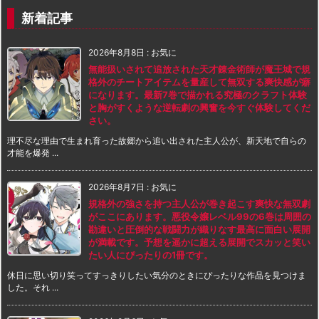
新着記事
2026年8月8日
:
お気に
無能扱いされて追放された天才錬金術師が魔王城で規
格外のチートアイテムを量産して無双する爽快感が癖
になります。最新7巻で描かれる究極のクラフト体験
と胸がすくような逆転劇の興奮を今すぐ体験してくだ
さい。
理不尽な理由で生まれ育った故郷から追い出された主人公が、新天地で自らの
才能を爆発 ...
2026年8月7日
:
お気に
規格外の強さを持つ主人公が巻き起こす爽快な無双劇
がここにあります。悪役令嬢レベル99の6巻は周囲の
勘違いと圧倒的な戦闘力が織りなす最高に面白い展開
が満載です。予想を遥かに超える展開でスカッと笑い
たい人にぴったりの1冊です。
休日に思い切り笑ってすっきりしたい気分のときにぴったりな作品を見つけま
した。それ ...