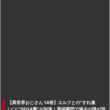
【異世界おじさん 14巻】エルフとの”すれ違
い”と”SEGA愛”が加速！異端審問で過去の謎が深