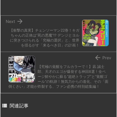
o
y
s
d
p.
n
io

Next
【衝撃の真実】チェンソーマン22巻！キガ
ちゃんの正体は”死の悪魔”!? デンジとヨル
に突きつけられる「究極の選択」と、世界
を揺るがす「来るべき日」の計画！

Prev
【究極の覚醒をフルカラーで！】凪 誠士
郎、天才のエゴが爆発する神回8選！全ペ
ージ鮮やかに蘇る“超絶トラップ”と“覚醒ゴ
ール”の軌跡！無気力からの進化、その「面
倒くさい」才能が炸裂する、ファン必携の特別総集編！

関連記事