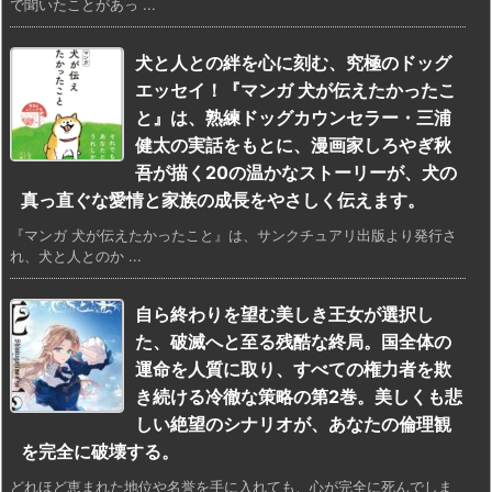
で聞いたことがあっ ...
犬と人との絆を心に刻む、究極のドッグ
エッセイ！『マンガ 犬が伝えたかったこ
と』は、熟練ドッグカウンセラー・三浦
健太の実話をもとに、漫画家しろやぎ秋
吾が描く20の温かなストーリーが、犬の
真っ直ぐな愛情と家族の成長をやさしく伝えます。
『マンガ 犬が伝えたかったこと』は、サンクチュアリ出版より発行さ
れ、犬と人とのか ...
自ら終わりを望む美しき王女が選択し
た、破滅へと至る残酷な終局。国全体の
運命を人質に取り、すべての権力者を欺
き続ける冷徹な策略の第2巻。美しくも悲
しい絶望のシナリオが、あなたの倫理観
を完全に破壊する。
どれほど恵まれた地位や名誉を手に入れても、心が完全に死んでしま