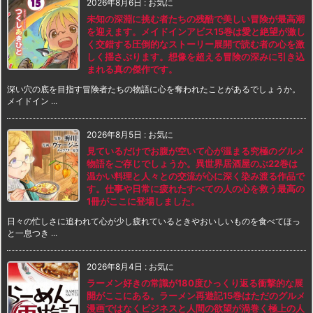
2026年8月6日
:
お気に
未知の深淵に挑む者たちの残酷で美しい冒険が最高潮
を迎えます。メイドインアビス15巻は愛と絶望が激し
く交錯する圧倒的なストーリー展開で読む者の心を激
しく揺さぶります。想像を超える冒険の深みに引き込
まれる真の傑作です。
深い穴の底を目指す冒険者たちの物語に心を奪われたことがあるでしょうか。
メイドイン ...
2026年8月5日
:
お気に
見ているだけでお腹が空いて心が温まる究極のグルメ
物語をご存じでしょうか。異世界居酒屋のぶ22巻は
温かい料理と人々との交流が心に深く染み渡る作品で
す。仕事や日常に疲れたすべての人の心を救う最高の
1冊がここに登場しました。
日々の忙しさに追われて心が少し疲れているときやおいしいものを食べてほっ
と一息つき ...
2026年8月4日
:
お気に
ラーメン好きの常識が180度ひっくり返る衝撃的な展
開がここにある。ラーメン再遊記15巻はただのグルメ
漫画ではなくビジネスと人間の欲望が渦巻く極上の人