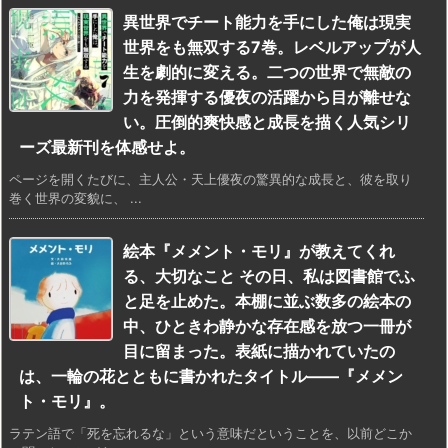
異世界でチート能力を手にした俺は現実
世界をも無双する7巻。レベルアップが人
生を劇的に変える。二つの世界で無敵の
力を発揮する優夜の活躍から目が離せな
い。圧倒的爽快感と成長を描く人気シリ
ーズ最新刊を体感せよ。
ページを開くたびに、主人公・天上優夜の驚異的な成長と、彼を取り
巻く世界の変貌に、 ...
絵本『メメント・モリ』が教えてくれ
る、大切なこと その日、私は図書館でふ
と足を止めた。本棚に並ぶ数多の絵本の
中、ひときわ静かな存在感を放つ一冊が
目に留まった。表紙に描かれていたの
は、一輪の花とともに書かれたタイトル——『メメン
ト・モリ』。
ラテン語で「死を忘れるな」という意味だということを、以前どこか