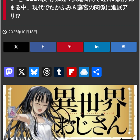
まる中、現代でたかふみ＆藤宮の関係に進展ア
リ!?

2025年10月18日
B!
M
X
Bl
T
T
Fl
R
共
a
u
hr
u
ip
ai
有
st
e
e
m
b
n
o
s
a
bl
o
dr
d
k
d
r
ar
o
o
y
s
d
p.
n
io