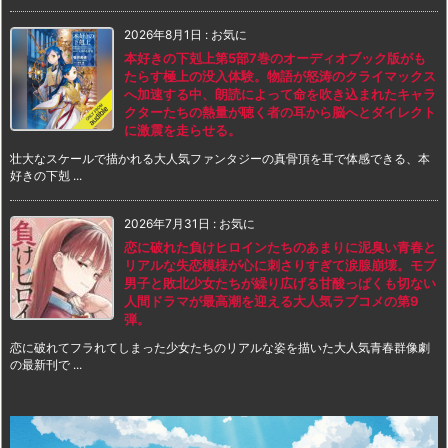
2026年8月1日
:
お気に
本好きの下剋上第5部7巻のオーディオブック版がも
たらす極上の没入体験。物語が怒涛のクライマックス
へ加速する中、朗読によって命を吹き込まれたキャラ
クターたちの熱量が聴く者の耳から脳へとダイレクト
に激震を走らせる。
壮大なスケールで描かれる大人気ファンタジーの真骨頂を耳で体感できる、本
好きの下剋 ...
2026年7月31日
:
お気に
恋に破れた負けヒロインたちのあまりに泥臭い青春と
リアルな失恋模様が心に刺さりすぎて涙腺崩壊。モブ
男子と敗北少女たちが繰り広げる甘酸っぱくも切ない
人間ドラマが最高潮を迎える大人気ラブコメの第9
弾。
恋に破れてフラれてしまった少女たちのリアルな姿を描いた大人気青春群像劇
の最新刊で ...