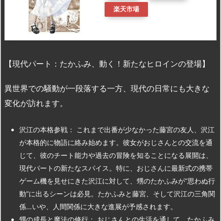
楽天市場
【現代パート：たかふみ、動く！新たなヒロインの登場】
異世界での騒動が一段落する一方、現代の日常にも大きな
変化が訪れます。
沢江の本格参戦： これまで出番が少なかった藤宮の友人、沢江
が本格的に物語に絡み始めます。彼女がおじさんとの交流を通
じて、彼のチート能力や過去の冒険を知ることになる展開は、
現代パートの新たなスパイス。特に、おじさんに最新式の携帯
ゲーム機を見せにきた沢江に対して、甥のたかふみが“思わぬ行
動”に出るシーンは必見。たかふみと藤宮、そして沢江の三角関
係…いや、人間関係に大きな進展が予感されます。
甥の成長と魔法の修行： おじさんとの生活を通して、たかふみ