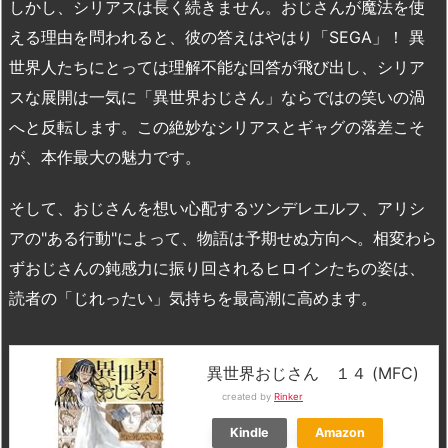
しかし、シリアスは長く続きません。おじさんが魔法を使
える理由を問われると、彼の答えはやはり「SEGA」！ 異
世界人たちにとっては理解不能な回答が飛び出し、シリア
スな展開は一気に「異世界おじさん」ならではの笑いの渦
へと反転します。この絶妙なシリアスとギャグの落差こそ
が、本作最大の魅力です。
そして、おじさんを想い心配するツンデレエルフ、アリシ
アの"ある行動"によって、物語は予期せぬ方向へ。相変わら
ずおじさんの鈍感力に振り回されるヒロインたちの姿は、
読者の「じれったい」気持ちを最高潮に高めます。
異世界おじさん １４ (MFC)
created by
Rinker
Kindle
Amazon