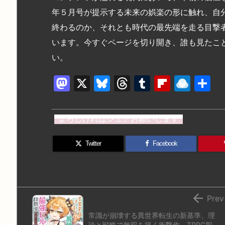
年５月号が提示する未来の娯楽の形に触れ、自
終わるのか、それとも時代の最先端を走る目撃
います。今すぐページを切り開き、誰も見たこ
い。
M
X
Bl
T
T
Fl
R
a
u
hr
u
ip
ai
st
e
e
m
b
n
よろしければシェアお願いします
o
s
a
bl
o
dr
d
k
d
r
ar
o
Twitter
Facebook
o
y
s
d
p.
n
io

Prev
常識が崩壊する異世界転生の新基準、理
論と戦略で無双を築く衝撃作、TRPG脳