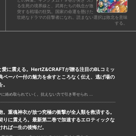
る生死の境界線と、武将たちの執念が激
突する戦場の狂気。国家の命運を懸けた
壮絶なドラマの目撃者になれ。読まない選択は敗北を意味
する。
着と愛に震える。HertZ&CRAFTが贈る注目のBLコミッ
典ペーパー付の魅力を余すところなく伝え、逃げ場の
を。
に絡め取られていく。抗えない力で引き寄せられ ...
吻。重魂神衣が放つ究極の衝撃が全人類を救済する。
契りに震えろ。最新第二巻で加速するエロティックな
ければ一生の後悔だ。