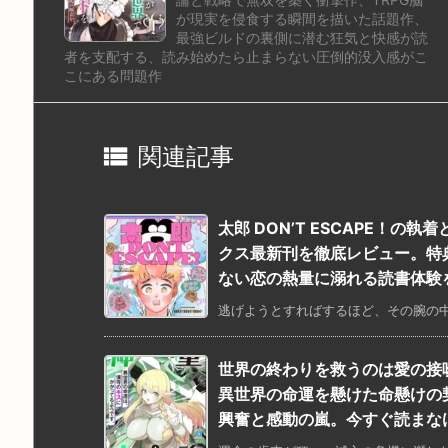
が現実を侵食する瞬間を描いた話題作、
最強ビルドの裏側に潜む狂気と快感が読
者を支配する、読み始めたら止まらない圧倒的没入感がこ
こにある問題作

関連記事
太郎 DON’T ESCAPE！の執
クス最新刊を徹底レビュー。特
ない恋の熱量に溺れる読書体験
逃げようとすればするほど、その腕の中
世界の終わりを救うのは愛の接
異世界の命運を懸けた命懸けの
興奮と感動の嵐。今すぐ読まな