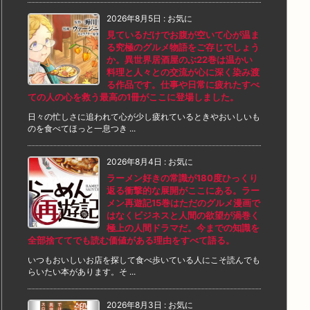
2026年8月5日
:
お気に
見ているだけでお腹が空いて心が温ま
る究極のグルメ物語をご存じでしょう
か。異世界居酒屋のぶ22巻は温かい
料理と人々との交流が心に深く染み渡
る作品です。仕事や日常に疲れたすべ
ての人の心を救う最高の1冊がここに登場しました。
日々の忙しさに追われて心が少し疲れているときやおいしいも
のを食べてほっと一息つき ...
2026年8月4日
:
お気に
ラーメン好きの常識が180度ひっくり
返る衝撃的な展開がここにある。ラー
メン再遊記15巻はただのグルメ漫画で
はなくビジネスと人間の欲望が渦巻く
極上の人間ドラマだ。今までの知識を
全部捨ててでも読む価値がある理由をすべて語る。
いつもおいしいお店を探して食べ歩いている人にこそ読んでも
らいたい本があります。そ ...
2026年8月3日
:
お気に