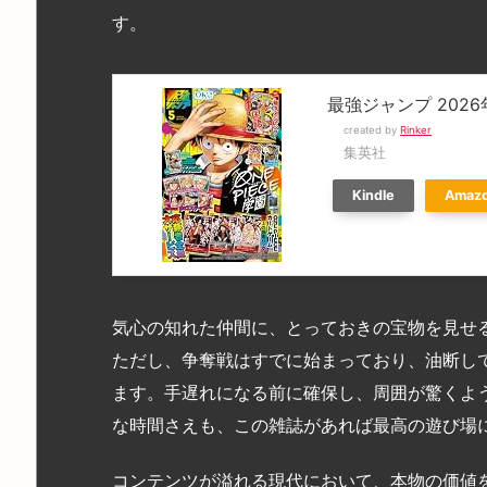
す。
最強ジャンプ 2026
created by
Rinker
集英社
Kindle
Amaz
気心の知れた仲間に、とっておきの宝物を見せ
ただし、争奪戦はすでに始まっており、油断し
ます。手遅れになる前に確保し、周囲が驚くよ
な時間さえも、この雑誌があれば最高の遊び場
コンテンツが溢れる現代において、本物の価値