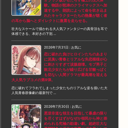
オブック版がもたらす極上の没入体
験。物語が怒涛のクライマックスへ加
速する中、朗読によって命を吹き込ま
れたキャラクターたちの熱量が聴く者
の耳から脳へとダイレクトに激震を走らせる。
壮大なスケールで描かれる大人気ファンタジーの真骨頂を耳で
体感できる、本好きの下剋 ...
2026年7月31日
:
お気に
恋に破れた負けヒロインたちのあまり
に泥臭い青春とリアルな失恋模様が心
に刺さりすぎて涙腺崩壊。モブ男子と
敗北少女たちが繰り広げる甘酸っぱく
も切ない人間ドラマが最高潮を迎える
大人気ラブコメの第9弾。
恋に破れてフラれてしまった少女たちのリアルな姿を描いた大
人気青春群像劇の最新刊で ...
2026年7月30日
:
お気に
悪逆非道な領主を目指して暴虐の限り
を尽くすはずがなぜか領民から神と崇
められる究極の勘違い劇。超絶壮大な