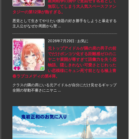
星間戦争の渦中で意図せず名君として
無双してしまう大人気スペースファン
タジーの第12弾が熱すぎる。
悪党として生きてやりたい放題の好き勝手をしようと暴走する
主人公がなぜか周囲から聖 ...
2026年7月29日
:
お気に
元トップアイドルが隣の席の男子の前
でだけポンコツ化する距離感ゼロのニ
ヤニヤ展開が尊すぎて語彙力を失う恋
物語。隠しきれない可愛さとじれった
い恋模様にキュン死寸前となる極上青
春ラブコメディの第4弾。
クラスの隣の席にいる元アイドルが自分にだけ見せるギャップ
全開の挙動不審さにニヤニ ...