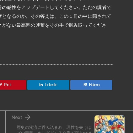
分の感性をアップデートしてください。ただの読者で
者となるのか。その答えは、この１冊の中に隠されて
とがない最高潮の興奮をその手で掴み取ってくださ
共
有
Pin it
LinkedIn
B!
Hatena

Next
歴史の濁流に呑み込まれ、理性を失うほ
どの興奮。キングダム７９巻が突きつけ