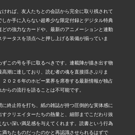
なければ、友人たちとの会話から完全に取り残されて
でしか手に入らない超希少な限定付録とデジタル特典
ほどの強力なカードや、最新のアニメーションと連動
ステータスを頂点へと押し上げる装備が揃っていま
わずこの号を手に取るべきです。連載陣が描き出す物
最高潮に達しており、読む者の魂を直接揺さぶりま
、２０２６年のホビー業界を席巻する最新情報が独占
れからの流行を語ることは不可能です。
間に終止符を打ち、紙の雑誌が持つ圧倒的な実体感に
出すクリエイターたちの熱量と、細部までこだわり抜
えない深い満足感を与えてくれます。読書という行為
に満ちたものだったのかと再認識させられるはずで