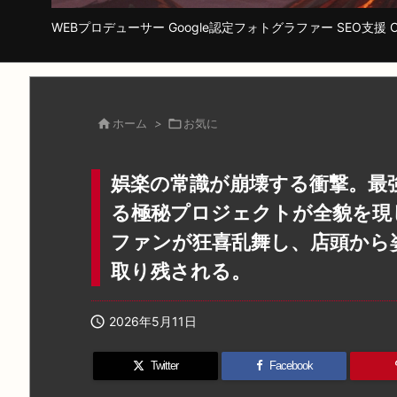
WEBプロデューサー Google認定フォトグラファー SEO支援 Cha

ホーム
>

お気に
娯楽の常識が崩壊する衝撃。最
る極秘プロジェクトが全貌を現
ファンが狂喜乱舞し、店頭から
取り残される。

2026年5月11日
Twitter
Facebook