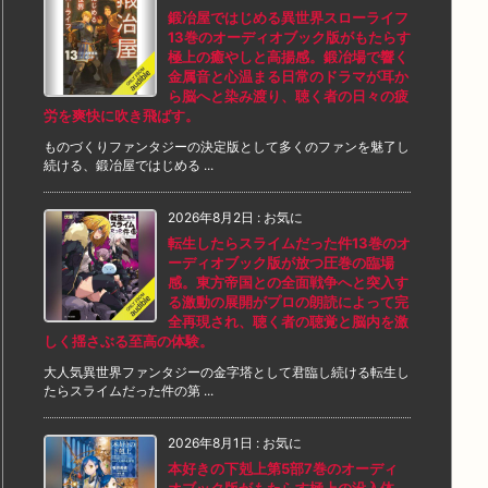
鍛冶屋ではじめる異世界スローライフ
13巻のオーディオブック版がもたらす
極上の癒やしと高揚感。鍛冶場で響く
金属音と心温まる日常のドラマが耳か
ら脳へと染み渡り、聴く者の日々の疲
労を爽快に吹き飛ばす。
ものづくりファンタジーの決定版として多くのファンを魅了し
続ける、鍛冶屋ではじめる ...
2026年8月2日
:
お気に
転生したらスライムだった件13巻のオ
ーディオブック版が放つ圧巻の臨場
感。東方帝国との全面戦争へと突入す
る激動の展開がプロの朗読によって完
全再現され、聴く者の聴覚と脳内を激
しく揺さぶる至高の体験。
大人気異世界ファンタジーの金字塔として君臨し続ける転生し
たらスライムだった件の第 ...
2026年8月1日
:
お気に
本好きの下剋上第5部7巻のオーディ