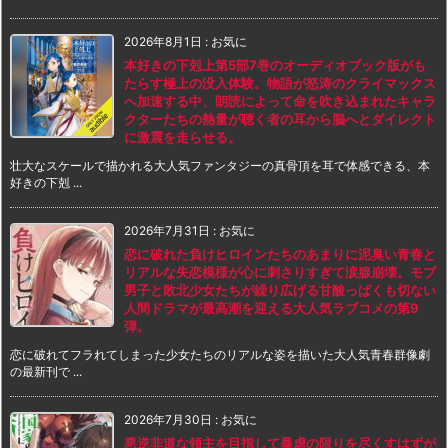
2026年8月1日
:
お気に
本好きの下剋上第5部7巻のオーディオブック版がも
たらす極上の没入体験。物語が怒涛のクライマックス
へ加速する中、朗読によって命を吹き込まれたキャラ
クターたちの熱量が聴く者の耳から脳へとダイレクト
に激震を走らせる。
壮大なスケールで描かれる大人気ファンタジーの真骨頂を耳で体感できる、本
好きの下剋 ...
2026年7月31日
:
お気に
恋に破れた負けヒロインたちのあまりに泥臭い青春と
リアルな失恋模様が心に刺さりすぎて涙腺崩壊。モブ
男子と敗北少女たちが繰り広げる甘酸っぱくも切ない
人間ドラマが最高潮を迎える大人気ラブコメの第9
弾。
恋に破れてフラれてしまった少女たちのリアルな姿を描いた大人気青春群像劇
の最新刊で ...
2026年7月30日
:
お気に
悪逆非道な領主を目指して暴虐の限りを尽くすはずが