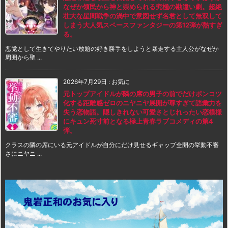
なぜか領民から神と崇められる究極の勘違い劇。超絶
壮大な星間戦争の渦中で意図せず名君として無双して
しまう大人気スペースファンタジーの第12弾が熱すぎ
る。
悪党として生きてやりたい放題の好き勝手をしようと暴走する主人公がなぜか
周囲から聖 ...
2026年7月29日
:
お気に
元トップアイドルが隣の席の男子の前でだけポンコツ
化する距離感ゼロのニヤニヤ展開が尊すぎて語彙力を
失う恋物語。隠しきれない可愛さとじれったい恋模様
にキュン死寸前となる極上青春ラブコメディの第4
弾。
クラスの隣の席にいる元アイドルが自分にだけ見せるギャップ全開の挙動不審
さにニヤニ ...