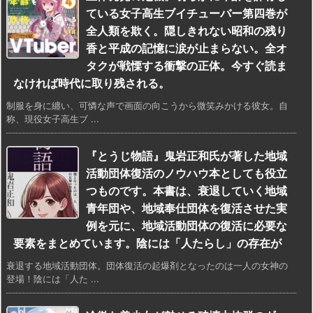
ている女子高生ブイチューバー第四巻が
全人類を欺く。隠しきれない昭和の残り
香と平成の記憶に涙が止まらない。全オ
タクが戦慄する衝撃の正体。今すぐ読ま
なければ時代に取り残される。
制服を身に纏い、可憐な声で画面の向こうから微笑みかける彼女。自
称、現役女子高生ブ ...
『とうじ物語』鬼岩正和氏が著した地域
活動団体復活のノウハウ本としても役立
つものです。本書は、衰退していく地域
青年団や、地域奉仕団体を復活させた実
例を元に、地域活動団体の復活に必要な
要素をまとめています。陰には「人たらし」の存在が
衰退する地域活動団体。団体復活の起爆剤となったのは一人の女神の
登場！陰には「人た ...