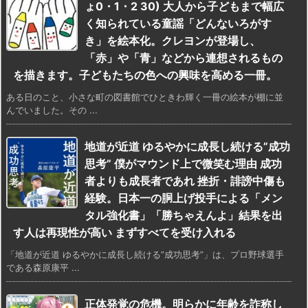
ょ0・1・2 30) 大人から子どもまで幅広
く知られている童謡「どんないろがす
き」を絵本化。クレヨンが登場し、
「赤」や「青」などから連想されるもの
を描きます。子どもたちの色への興味を高める一冊。
ある日のこと、小さな町の図書館でひときわ輝く一冊の絵本が棚に並
んでいました。その ...
地道が近道 ゆるやかに成長し続ける”成功
思考” 僕がマウンド上で微笑む理由 成功
者よりも成長者であれ 挫折・誹謗中傷も
経験。日本一の胴上げ投手による「メン
タル強化書」「勝ちゃえんよ」結果を出
す人は再現性が高い まずすべてを受け入れる
「地道が近道 ゆるやかに成長し続ける”成功思考”」は、プロ野球選手
である森原康平 ...
正体発覚の危機。明らかに年齢を詐称し