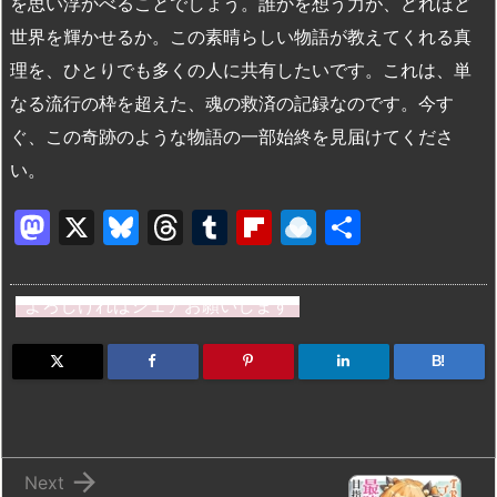
を思い浮かべることでしょう。誰かを想う力が、どれほど
世界を輝かせるか。この素晴らしい物語が教えてくれる真
理を、ひとりでも多くの人に共有したいです。これは、単
なる流行の枠を超えた、魂の救済の記録なのです。今す
ぐ、この奇跡のような物語の一部始終を見届けてくださ
い。
M
X
Bl
T
T
Fl
R
共
a
u
hr
u
ip
ai
有
st
e
e
m
b
n
よろしければシェアお願いします
o
s
a
bl
o
dr
d
k
d
r
ar
o
B!
o
y
s
d
p.
n
io

Next