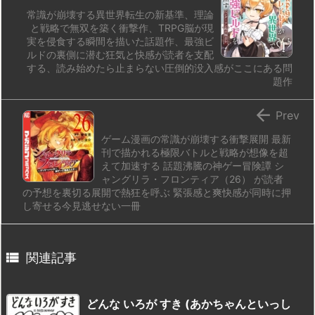
常識が崩壊する異世界転生の新基準、理論
と戦略で無双を築く衝撃作、TRPG脳が現
実を侵食する瞬間を描いた話題作、最強ビ
ルドの裏側に潜む狂気と快感が読者を支配
する、読み始めたら止まらない圧倒的没入感がここにある問
題作

Prev
ゲーム漫画の常識が崩壊する衝撃展開 最新
刊で描かれる極限バトルと戦略が想像を超
えて加速する 話題沸騰の神ゲー冒険譚 シ
ャングリラ・フロンティア（26） が読者
の予想を裏切る展開で熱狂を呼ぶ 緊張感と爽快感が同時に押
し寄せる今見逃せない一冊

関連記事
どんな いろが すき (あかちゃんといっし