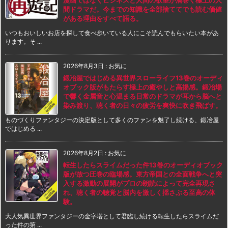
漫画ではなくビジネスと人間の欲望が渦巻く極上の人
間ドラマだ。今までの知識を全部捨ててでも読む価値
がある理由をすべて語る。
いつもおいしいお店を探して食べ歩いている人にこそ読んでもらいたい本があ
ります。そ ...
2026年8月3日
:
お気に
鍛冶屋ではじめる異世界スローライフ13巻のオーディ
オブック版がもたらす極上の癒やしと高揚感。鍛冶場
で響く金属音と心温まる日常のドラマが耳から脳へと
染み渡り、聴く者の日々の疲労を爽快に吹き飛ばす。
ものづくりファンタジーの決定版として多くのファンを魅了し続ける、鍛冶屋
ではじめる ...
2026年8月2日
:
お気に
転生したらスライムだった件13巻のオーディオブック
版が放つ圧巻の臨場感。東方帝国との全面戦争へと突
入する激動の展開がプロの朗読によって完全再現さ
れ、聴く者の聴覚と脳内を激しく揺さぶる至高の体
験。
大人気異世界ファンタジーの金字塔として君臨し続ける転生したらスライムだ
った件の第 ...