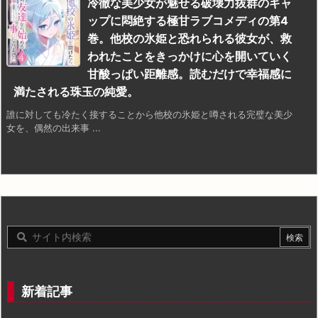
冷徹な美少女が魅せる破壊力抜群のギャ
ップに悶絶する極甘ラブコメディの第4
巻。他校の氷姫と恐れられる彼女が、救
われたことをきっかけに心を開いていく
甘酸っぱい距離感。読むだけで幸福感に
満たされる珠玉の純愛。
誰に対しても冷たく接することから他校の氷姫と噂される完璧な美少
女を、偶然の出来事 ...
新着記事