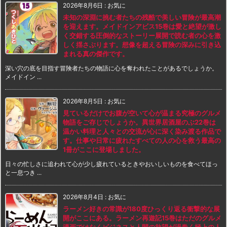
2026年8月6日
:
お気に
未知の深淵に挑む者たちの残酷で美しい冒険が最高潮
を迎えます。メイドインアビス15巻は愛と絶望が激し
く交錯する圧倒的なストーリー展開で読む者の心を激
しく揺さぶります。想像を超える冒険の深みに引き込
まれる真の傑作です。
深い穴の底を目指す冒険者たちの物語に心を奪われたことがあるでしょうか。
メイドイン ...
2026年8月5日
:
お気に
見ているだけでお腹が空いて心が温まる究極のグルメ
物語をご存じでしょうか。異世界居酒屋のぶ22巻は
温かい料理と人々との交流が心に深く染み渡る作品で
す。仕事や日常に疲れたすべての人の心を救う最高の
1冊がここに登場しました。
日々の忙しさに追われて心が少し疲れているときやおいしいものを食べてほっ
と一息つき ...
2026年8月4日
:
お気に
ラーメン好きの常識が180度ひっくり返る衝撃的な展
開がここにある。ラーメン再遊記15巻はただのグルメ