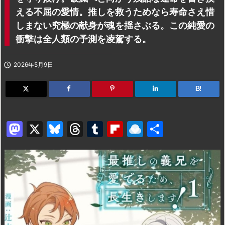
える不屈の愛情。推しを救うためなら寿命さえ惜
しまない究極の献身が魂を揺さぶる。この純愛の
衝撃は全人類の予測を凌駕する。

2026年5月9日
B!
M
X
Bl
T
T
Fl
R
共
a
u
hr
u
ip
ai
有
st
e
e
m
b
n
o
s
a
bl
o
dr
d
k
d
r
ar
o
o
y
s
d
p.