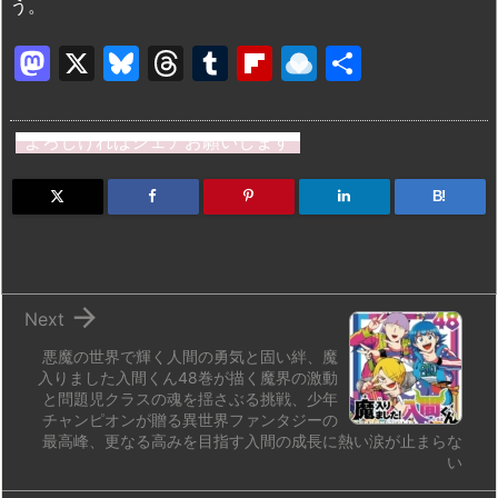
う。
M
X
Bl
T
T
Fl
R
共
a
u
hr
u
ip
ai
有
st
e
e
m
b
n
よろしければシェアお願いします
o
s
a
bl
o
dr
d
k
d
r
ar
o
B!
o
y
s
d
p.
n
io

Next
悪魔の世界で輝く人間の勇気と固い絆、魔
入りました入間くん48巻が描く魔界の激動
と問題児クラスの魂を揺さぶる挑戦、少年
チャンピオンが贈る異世界ファンタジーの
最高峰、更なる高みを目指す入間の成長に熱い涙が止まらな
い