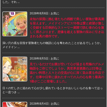
した。それ ...
2026年8月6日
:
お気に
未知の深淵に挑む者たちの残酷で美しい冒険が最高潮
を迎えます。メイドインアビス15巻は愛と絶望が激し
く交錯する圧倒的なストーリー展開で読む者の心を激
しく揺さぶります。想像を超える冒険の深みに引き込
まれる真の傑作です。
深い穴の底を目指す冒険者たちの物語に心を奪われたことがあるでしょうか。
メイドイン ...
2026年8月5日
:
お気に
見ているだけでお腹が空いて心が温まる究極のグルメ
物語をご存じでしょうか。異世界居酒屋のぶ22巻は
温かい料理と人々との交流が心に深く染み渡る作品で
す。仕事や日常に疲れたすべての人の心を救う最高の
1冊がここに登場しました。
日々の忙しさに追われて心が少し疲れているときやおいしいものを食べてほっ
と一息つき ...
2026年8月4日
:
お気に