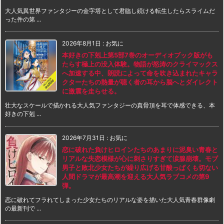
大人気異世界ファンタジーの金字塔として君臨し続ける転生したらスライムだ
った件の第 ...
2026年8月1日
:
お気に
本好きの下剋上第5部7巻のオーディオブック版がも
たらす極上の没入体験。物語が怒涛のクライマックス
へ加速する中、朗読によって命を吹き込まれたキャラ
クターたちの熱量が聴く者の耳から脳へとダイレクト
に激震を走らせる。
壮大なスケールで描かれる大人気ファンタジーの真骨頂を耳で体感できる、本
好きの下剋 ...
2026年7月31日
:
お気に
恋に破れた負けヒロインたちのあまりに泥臭い青春と
リアルな失恋模様が心に刺さりすぎて涙腺崩壊。モブ
男子と敗北少女たちが繰り広げる甘酸っぱくも切ない
人間ドラマが最高潮を迎える大人気ラブコメの第9
弾。
恋に破れてフラれてしまった少女たちのリアルな姿を描いた大人気青春群像劇
の最新刊で ...