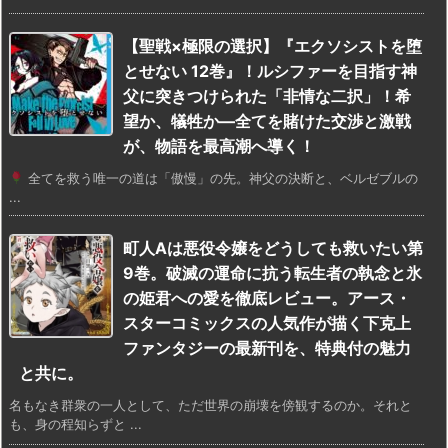
【聖戦×極限の選択】『エクソシストを堕
とせない 12巻』！ルシファーを目指す神
父に突きつけられた「非情な二択」！希
望か、犠牲か—全てを賭けた交渉と激戦
が、物語を最高潮へ導く！
全てを救う唯一の道は「傲慢」の先。神父の決断と、ベルゼブルの
...
町人Aは悪役令嬢をどうしても救いたい第
9巻。破滅の運命に抗う転生者の執念と氷
の姫君への愛を徹底レビュー。アース・
スターコミックスの人気作が描く下克上
ファンタジーの最新刊を、特典付の魅力
と共に。
名もなき群衆の一人として、ただ世界の崩壊を傍観するのか。それと
も、身の程知らずと ...