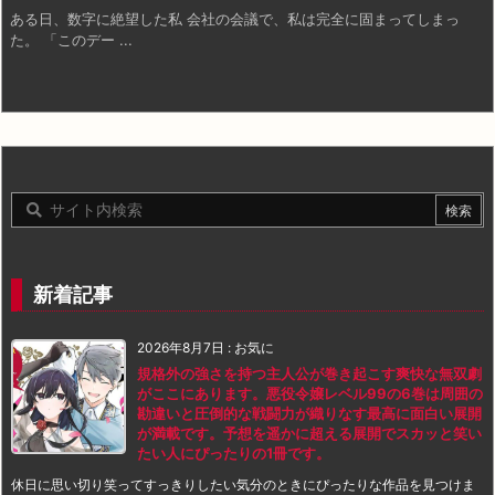
ある日、数字に絶望した私 会社の会議で、私は完全に固まってしまっ
た。 「このデー ...
新着記事
2026年8月7日
:
お気に
規格外の強さを持つ主人公が巻き起こす爽快な無双劇
がここにあります。悪役令嬢レベル99の6巻は周囲の
勘違いと圧倒的な戦闘力が織りなす最高に面白い展開
が満載です。予想を遥かに超える展開でスカッと笑い
たい人にぴったりの1冊です。
休日に思い切り笑ってすっきりしたい気分のときにぴったりな作品を見つけま