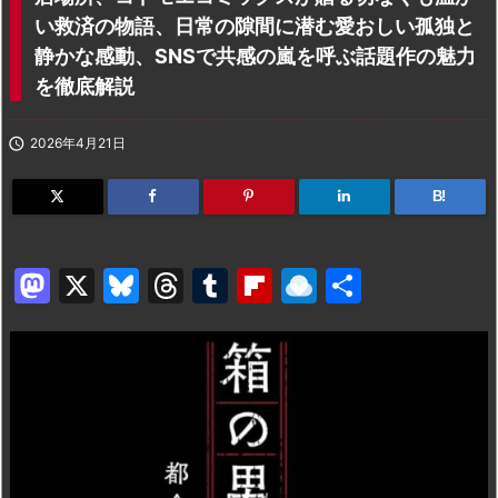
い救済の物語、日常の隙間に潜む愛おしい孤独と
静かな感動、SNSで共感の嵐を呼ぶ話題作の魅力
を徹底解説

2026年4月21日
B!
M
X
Bl
T
T
Fl
R
共
a
u
hr
u
ip
ai
有
st
e
e
m
b
n
o
s
a
bl
o
dr
d
k
d
r
ar
o
o
y
s
d
p.