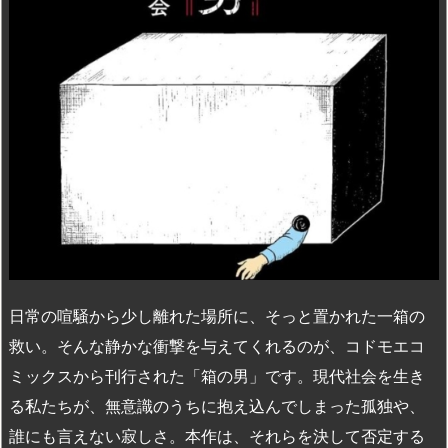
n
io
日常の喧騒から少し離れた場所に、そっと置かれた一箱の
救い。そんな静かな衝撃を与えてくれるのが、コドモエコ
ミックスから刊行された「箱の男」です。現代社会を生き
る私たちが、無意識のうちに抱え込んでしまった孤独や、
誰にも言えない寂しさ。本作は、それらを決して否定する