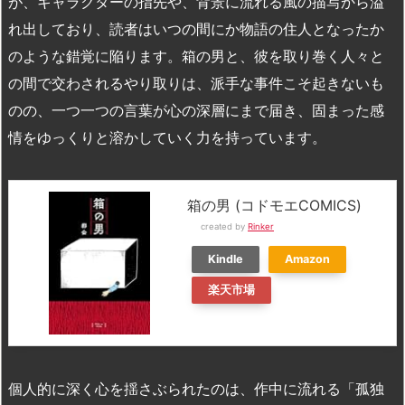
が、キャラクターの指先や、背景に流れる風の描写から溢
れ出しており、読者はいつの間にか物語の住人となったか
のような錯覚に陥ります。箱の男と、彼を取り巻く人々と
の間で交わされるやり取りは、派手な事件こそ起きないも
のの、一つ一つの言葉が心の深層にまで届き、固まった感
情をゆっくりと溶かしていく力を持っています。
箱の男 (コドモエCOMICS)
created by
Rinker
Kindle
Amazon
楽天市場
個人的に深く心を揺さぶられたのは、作中に流れる「孤独