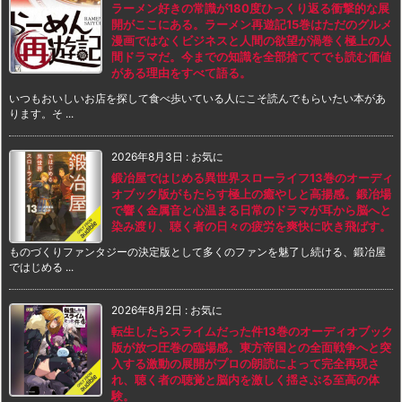
ラーメン好きの常識が180度ひっくり返る衝撃的な展
開がここにある。ラーメン再遊記15巻はただのグルメ
漫画ではなくビジネスと人間の欲望が渦巻く極上の人
間ドラマだ。今までの知識を全部捨ててでも読む価値
がある理由をすべて語る。
いつもおいしいお店を探して食べ歩いている人にこそ読んでもらいたい本があ
ります。そ ...
2026年8月3日
:
お気に
鍛冶屋ではじめる異世界スローライフ13巻のオーディ
オブック版がもたらす極上の癒やしと高揚感。鍛冶場
で響く金属音と心温まる日常のドラマが耳から脳へと
染み渡り、聴く者の日々の疲労を爽快に吹き飛ばす。
ものづくりファンタジーの決定版として多くのファンを魅了し続ける、鍛冶屋
ではじめる ...
2026年8月2日
:
お気に
転生したらスライムだった件13巻のオーディオブック
版が放つ圧巻の臨場感。東方帝国との全面戦争へと突
入する激動の展開がプロの朗読によって完全再現さ
れ、聴く者の聴覚と脳内を激しく揺さぶる至高の体
験。