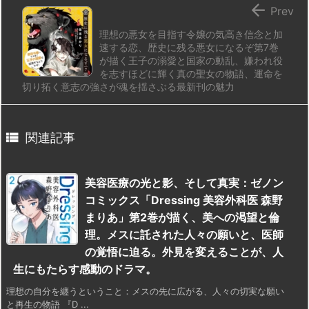

Prev
理想の悪女を目指す令嬢の気高き信念と加
速する恋、歴史に残る悪女になるぞ第7巻
が描く王子の溺愛と国家の動乱、嫌われ役
を志すほどに輝く真の聖女の物語、運命を
切り拓く意志の強さが魂を揺さぶる最新刊の魅力

関連記事
美容医療の光と影、そして真実：ゼノン
コミックス「Dressing 美容外科医 森野
まりあ」第2巻が描く、美への渇望と倫
理。メスに託された人々の願いと、医師
の覚悟に迫る。外見を変えることが、人
生にもたらす感動のドラマ。
理想の自分を纏うということ：メスの先に広がる、人々の切実な願い
と再生の物語 『D ...