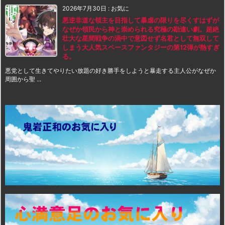
2026年7月30日
:
お気に
悪逆非道な領主を目指して暴虐の限りを尽くすはずが
なぜか領民から神と崇められる究極の勘違い劇。超絶
壮大な星間戦争の渦中で意図せず名君として無双して
しまう大人気スペースファンタジーの第12弾が熱すぎ
る。
悪党として生きてやりたい放題の好き勝手をしようと暴走する主人公がなぜか
周囲から聖 ...