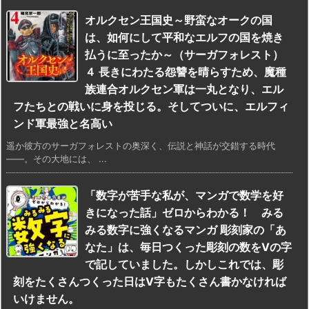
オルクセン王国史～野蛮なオークの国
は、如何にして平和なエルフの国を焼き
払うに至ったか～（サーガフォレスト）
４ 長きにわたる怨讐を晴らすため、魔種
族連合オルクセン軍は一丸となり、エル
フたちとの戦いに身を投じる。そしてついに、エルフィ
ンド軍最強と名高い
遥か彼方のサーガフォレストの奥深く、伝説と神話が交錯する時代
――。その大地には、 ...
「数字が苦手な私が、マンガで数学を好
きになった話」ゼロからわかる！ みる
みる数字に強くなるマンガ 彫刻家の「あ
なた」は、毎日つくった彫刻の数をVの字
で記していました。しかしこれでは、彫
刻をたくさんつくった日はV字もたくさん書かなければ
いけません。