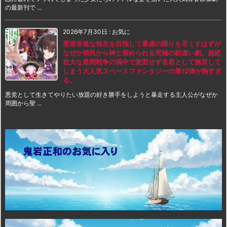
の最新刊で ...
2026年7月30日
:
お気に
悪逆非道な領主を目指して暴虐の限りを尽くすはずが
なぜか領民から神と崇められる究極の勘違い劇。超絶
壮大な星間戦争の渦中で意図せず名君として無双して
しまう大人気スペースファンタジーの第12弾が熱すぎ
る。
悪党として生きてやりたい放題の好き勝手をしようと暴走する主人公がなぜか
周囲から聖 ...