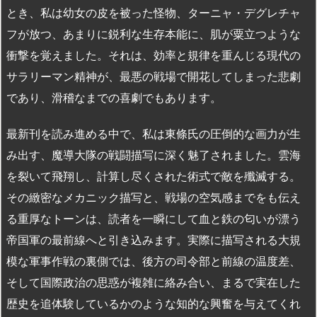
とき、私は幼女の皮を被った怪物、ターニャ・デグレチャ
フが放つ、あまりに鋭利な生存本能に、肌が粟立つような
衝撃を覚えました。それは、効率と規律を重んじる現代の
サラリーマン精神が、最悪の戦場で開花してしまった悲劇
であり、滑稽なまでの喜劇でもあります。
最新刊を読み進める中で、私は東條氏の圧倒的な画力が生
み出す、魔導大隊の戦闘描写に深く魅了されました。雲海
を裂いて飛翔し、計算し尽くされた術式で敵を殲滅する。
その緻密なメカニック描写と、戦場の空気感までをも伝え
る重厚なトーンは、読者を一瞬にして血と鉄の匂いが漂う
帝国軍の最前線へと引き込みます。実際に描写される大規
模な軍事作戦の裏側では、後方の司令部と前線の温度差、
そして国際政治の思惑が複雑に絡み合い、まるで実在した
歴史を追体験しているかのような知的な興奮を与えてくれ