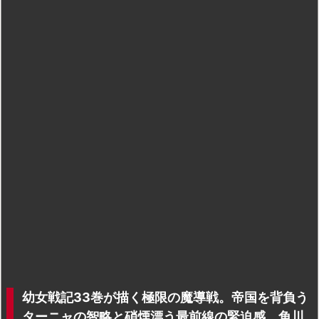
幼女戦記33巻が描く極限の魔導戦。帝国を背負う
ターニャの智略と硝煙漂う最前線の緊迫感。角川