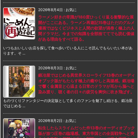
2026年8月4日
:
お気に
ラーメン好きの常識が180度ひっくり返る衝撃的な展
開がここにある。ラーメン再遊記15巻はただのグルメ
漫画ではなくビジネスと人間の欲望が渦巻く極上の人
間ドラマだ。今までの知識を全部捨ててでも読む価値
がある理由をすべて語る。
いつもおいしいお店を探して食べ歩いている人にこそ読んでもらいたい本があ
ります。そ ...
2026年8月3日
:
お気に
鍛冶屋ではじめる異世界スローライフ13巻のオーディ
オブック版がもたらす極上の癒やしと高揚感。鍛冶場
で響く金属音と心温まる日常のドラマが耳から脳へと
染み渡り、聴く者の日々の疲労を爽快に吹き飛ばす。
ものづくりファンタジーの決定版として多くのファンを魅了し続ける、鍛冶屋
ではじめる ...
2026年8月2日
:
お気に
転生したらスライムだった件13巻のオーディオブック
版が放つ圧巻の臨場感。東方帝国との全面戦争へと突