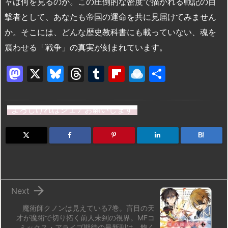
ャは何を見るのか。この圧倒的な密度で描かれる戦記の目
撃者として、あなたも帝国の運命を共に見届けてみません
か。そこには、どんな歴史教科書にも載っていない、魂を
震わせる「戦争」の真実が刻まれています。
M
X
Bl
T
T
Fl
R
共
a
u
hr
u
ip
ai
有
st
e
e
m
b
n
よろしければシェアお願いします
o
s
a
bl
o
dr
d
k
d
r
ar
o
B!
o
y
s
d
p.
n
io

Next
魔術師クノンは見えている7巻。盲目の天
才が魔術で切り拓く前人未到の視界。MFコ
ミックス・アライブ期待の最新刊は、飽く