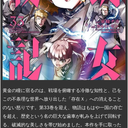
n
io
黄金の瞳に宿るのは、戦場を俯瞰する冷徹な知性と、己を
この不条理な世界へ放り出した「存在Ｘ」への消えること
のない怒りです。第33巻を迎え、物語はもはや一国の存亡
を超え、歴史という名の巨大な歯車が軋みを上げて回転す
る、破滅的な美しさを帯び始めました。本作を手に取った