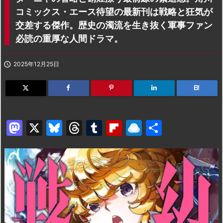
コミックス・エース待望の最新刊は戦略と狂気が
交差する傑作。歴史の濁流を生き抜く軍事ファン
必読の重厚な人間ドラマ。

2025年12月25日
B!
M
X
Bl
T
T
Fl
R
共
a
u
hr
u
ip
ai
有
st
e
e
m
b
n
o
s
a
bl
o
dr
d
k
d
r
ar
o
o
y
s
d
p.