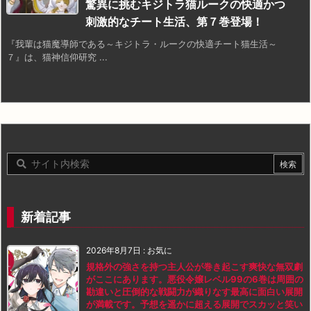
驚異に挑むキジトラ猫ルークの快適かつ
刺激的なチート生活、第７巻登場！
『我輩は猫魔導師である～キジトラ・ルークの快適チート猫生活～
７』は、猫神信仰研究 ...
新着記事
2026年8月7日
:
お気に
規格外の強さを持つ主人公が巻き起こす爽快な無双劇
がここにあります。悪役令嬢レベル99の6巻は周囲の
勘違いと圧倒的な戦闘力が織りなす最高に面白い展開
が満載です。予想を遥かに超える展開でスカッと笑い