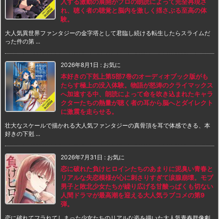
入する激動の展開がプロの朗読によって完全再現さ
れ、聴く者の聴覚と脳内を激しく揺さぶる至高の体
験。
大人気異世界ファンタジーの金字塔として君臨し続ける転生したらスライムだ
った件の第 ...
2026年8月1日
:
お気に
本好きの下剋上第5部7巻のオーディオブック版がも
たらす極上の没入体験。物語が怒涛のクライマックス
へ加速する中、朗読によって命を吹き込まれたキャラ
クターたちの熱量が聴く者の耳から脳へとダイレクト
に激震を走らせる。
壮大なスケールで描かれる大人気ファンタジーの真骨頂を耳で体感できる、本
好きの下剋 ...
2026年7月31日
:
お気に
恋に破れた負けヒロインたちのあまりに泥臭い青春と
リアルな失恋模様が心に刺さりすぎて涙腺崩壊。モブ
男子と敗北少女たちが繰り広げる甘酸っぱくも切ない
人間ドラマが最高潮を迎える大人気ラブコメの第9
弾。
恋に破れてフラれてしまった少女たちのリアルな姿を描いた大人気青春群像劇