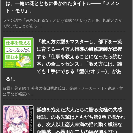
は、一輪の花とともに書かれたタイトル——『メメン
ト・モリ』。
ラテン語で「死を忘れるな」という意味だということを、以前どこか
で聞いたことがあっ ...
「教え方の型をマスターし、部下を一流
に育てる―４万人指導の研修講師が伝授
する『仕事を教えることになったら読む
本』の全エッセンス」「教え方には、誰
でも上手にできる「型(セオリー)」があ
る! 」
背景と著者紹介 著者の濱田秀彦氏は、金融・メーカー・IT・建設・官
公庁など幅広い ...
孤独を抱えた大人たちに贈る究極の共感
物語。のあ先輩はともだち第9巻で描かれ
る、友人以上恋人未満の揺れ動く繊細な
距離感。不器用な二人の絆が胸を打つ、