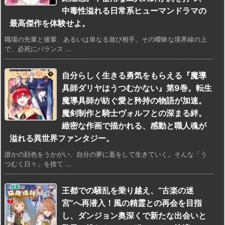
中毒性溢れる日常系ヒューマンドラマの
最高傑作を体験せよ。
職場の先輩と後輩、あるいは単なる遊び相手。その曖昧な境界線の上
で、必死にバランス ...
自分らしく生きる勇気をもらえる『魔導
具師ダリヤはうつむかない』第9巻。転生
魔導具師が紡ぐ愛と矜持の物語が加速。
魔剣制作と騎士ヴォルフとの深まる絆。
緻密な作画で描かれる、感動と職人魂が
溢れる異世界ファンタジー。
誰かの顔色をうかがい、自分の夢に蓋をして生きていく。そんな「う
つむく日々」を捨て ...
王都での騒乱を乗り越え、“古楽の迷
宮”へ再潜入！風の精霊との再会を目指
し、ダンジョン奥深くで新たな出会いと