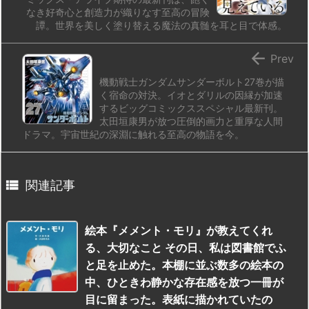
なき好奇心と創造力が織りなす至高の冒険
譚。世界を美しく塗り替える魔法の真髄を耳と目で体感。

Prev
機動戦士ガンダムサンダーボルト27巻が描
く宿命の対決。イオとダリルの因縁が加速
するビッグコミックススペシャル最新刊。
太田垣康男が放つ圧倒的画力と重厚な人間
ドラマ。宇宙世紀の深淵に触れる至高の物語を今。

関連記事
絵本『メメント・モリ』が教えてくれ
る、大切なこと その日、私は図書館でふ
と足を止めた。本棚に並ぶ数多の絵本の
中、ひときわ静かな存在感を放つ一冊が
目に留まった。表紙に描かれていたの