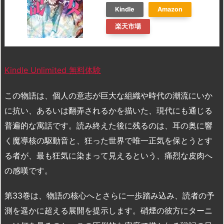
Kindle
Amazon
楽天市場
Kindle Unlimited 無料体験
この物語は、個人の意志が巨大な組織や時代の潮流にいか
に抗い、あるいは翻弄されるかを描いた、現代にも通じる
普遍的な寓話です。読み終えた後に残るのは、耳の奥に響
く魔導核の駆動音と、狂った世界で唯一正気を保とうとす
る者が、最も狂気に染まって見えるという、痛烈な皮肉へ
の感嘆です。
第33巻は、物語の核心へとさらに一歩踏み込み、読者の予
測を遥かに超える展開を提示します。硝煙の彼方にターニ