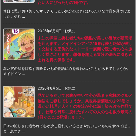
たい人にぴったりの1冊です。
休日に思い切り笑ってすっきりしたい気分のときにぴったりな作品を見つけま
した。それ ...
2026年8月6日
:
お気に
未知の深淵に挑む者たちの残酷で美しい冒険が最高潮
を迎えます。メイドインアビス15巻は愛と絶望が激し
く交錯する圧倒的なストーリー展開で読む者の心を激
しく揺さぶります。想像を超える冒険の深みに引き込
まれる真の傑作です。
深い穴の底を目指す冒険者たちの物語に心を奪われたことがあるでしょうか。
メイドイン ...
2026年8月5日
:
お気に
見ているだけでお腹が空いて心が温まる究極のグルメ
物語をご存じでしょうか。異世界居酒屋のぶ22巻は
温かい料理と人々との交流が心に深く染み渡る作品で
す。仕事や日常に疲れたすべての人の心を救う最高の
1冊がここに登場しました。
日々の忙しさに追われて心が少し疲れているときやおいしいものを食べてほっ
と一息つき ...