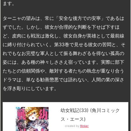
ます。
ターニャの望みは、常に「安全な後方での安寧」であるは
ずでした。しかし、彼女が合理的な判断を下せば下すほ
ど、皮肉にも戦況は激化し、彼女自身が英雄として最前線
に縛り付けられていく。第33巻で見せる彼女の苦悶と、そ
れでもなお完璧な軍人として振る舞わざるを得ない孤高の
姿には、ある種の神々しささえ宿っています。実際に部下
たちとの信頼関係や、敵対する者たちの執念が重なり合う
ドラマは、単なる勧善懲悪では語れない、人間の業の深さ
を浮き彫りにしています。
幼女戦記(33) (角川コミック
ス・エース)
created by
Rinker