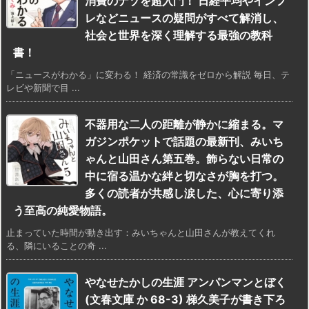
消費のナゾを超入門！ 日経平均やインフ
レなどニュースの疑問がすべて解消し、
社会と世界を深く理解する最強の教科
書！
「ニュースがわかる」に変わる！ 経済の常識をゼロから解説 毎日、テ
レビや新聞で目 ...
不器用な二人の距離が静かに縮まる。マ
ガジンポケットで話題の最新刊、みいち
ゃんと山田さん第五巻。飾らない日常の
中に宿る温かな絆と切なさが胸を打つ。
多くの読者が共感し涙した、心に寄り添
う至高の純愛物語。
止まっていた時間が動き出す：みいちゃんと山田さんが教えてくれ
る、隣にいることの奇 ...
やなせたかしの生涯 アンパンマンとぼく
(文春文庫 か 68-3) 梯久美子が書き下ろ