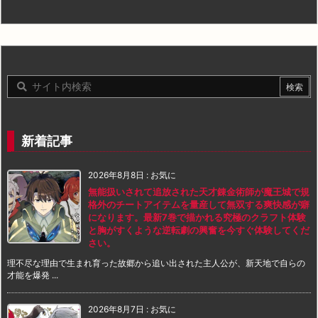
新着記事
2026年8月8日
:
お気に
無能扱いされて追放された天才錬金術師が魔王城で規
格外のチートアイテムを量産して無双する爽快感が癖
になります。最新7巻で描かれる究極のクラフト体験
と胸がすくような逆転劇の興奮を今すぐ体験してくだ
さい。
理不尽な理由で生まれ育った故郷から追い出された主人公が、新天地で自らの
才能を爆発 ...
2026年8月7日
:
お気に