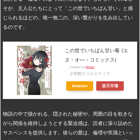
そが、主人公たちにとって「この世でいちばん甘い」と感
じられるほどの、唯一無二の、深い繋がりを生み出してい
るのです。
この世でいちばん甘い毒 (エ
ヌ・オ―・コミックス)
created by
Rinker
小学館クリエイティブ
Amazon
楽天市場
物語の中で描かれる、隠された秘密や、周囲の目を欺きな
がら関係を維持しようとする緊迫感は、読者に張り詰めた
サスペンスを提供します。彼らの愛は、倫理や常識といっ