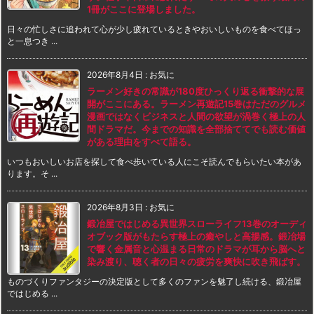
1冊がここに登場しました。
日々の忙しさに追われて心が少し疲れているときやおいしいものを食べてほっ
と一息つき ...
2026年8月4日
:
お気に
ラーメン好きの常識が180度ひっくり返る衝撃的な展
開がここにある。ラーメン再遊記15巻はただのグルメ
漫画ではなくビジネスと人間の欲望が渦巻く極上の人
間ドラマだ。今までの知識を全部捨ててでも読む価値
がある理由をすべて語る。
いつもおいしいお店を探して食べ歩いている人にこそ読んでもらいたい本があ
ります。そ ...
2026年8月3日
:
お気に
鍛冶屋ではじめる異世界スローライフ13巻のオーディ
オブック版がもたらす極上の癒やしと高揚感。鍛冶場
で響く金属音と心温まる日常のドラマが耳から脳へと
染み渡り、聴く者の日々の疲労を爽快に吹き飛ばす。
ものづくりファンタジーの決定版として多くのファンを魅了し続ける、鍛冶屋
ではじめる ...