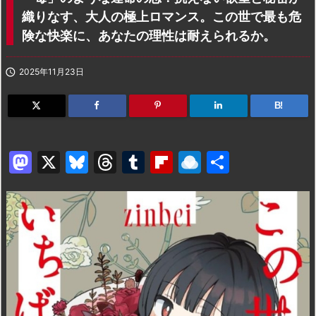
織りなす、大人の極上ロマンス。この世で最も危
険な快楽に、あなたの理性は耐えられるか。

2025年11月23日
B!
M
X
Bl
T
T
Fl
R
共
a
u
hr
u
ip
ai
有
st
e
e
m
b
n
o
s
a
bl
o
dr
d
k
d
r
ar
o
o
y
s
d
p.
n
io