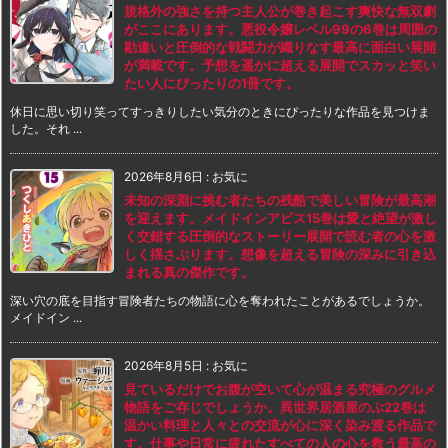
規格外の強さを持つ主人公が巻き起こす爽快な無双劇
がここにあります。悪役令嬢レベル99の6巻は周囲の
勘違いと圧倒的な戦闘力が織りなす最高に面白い展開
が満載です。予想を遥かに超える展開でスカッと笑い
たい人にぴったりの1冊です。
休日に思い切り笑ってすっきりしたい気分のときにぴったりな作品を見つけま
した。それ ...
2026年8月6日
:
お気に
未知の深淵に挑む者たちの残酷で美しい冒険が最高潮
を迎えます。メイドインアビス15巻は愛と絶望が激し
く交錯する圧倒的なストーリー展開で読む者の心を激
しく揺さぶります。想像を超える冒険の深みに引き込
まれる真の傑作です。
深い穴の底を目指す冒険者たちの物語に心を奪われたことがあるでしょうか。
メイドイン ...
2026年8月5日
:
お気に
見ているだけでお腹が空いて心が温まる究極のグルメ
物語をご存じでしょうか。異世界居酒屋のぶ22巻は
温かい料理と人々との交流が心に深く染み渡る作品で
す。仕事や日常に疲れたすべての人の心を救う最高の