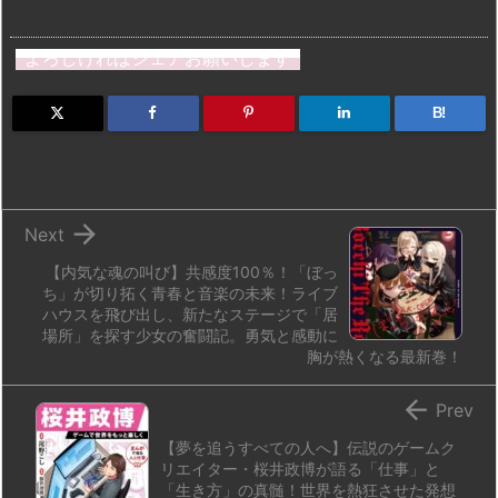
a
u
hr
u
ip
ai
有
st
e
e
m
b
n
よろしければシェアお願いします
o
s
a
bl
o
dr
d
k
d
r
ar
o
B!
o
y
s
d
p.
n
io

Next
【内気な魂の叫び】共感度100％！「ぼっ
ち」が切り拓く青春と音楽の未来！ライブ
ハウスを飛び出し、新たなステージで「居
場所」を探す少女の奮闘記。勇気と感動に
胸が熱くなる最新巻！

Prev
【夢を追うすべての人へ】伝説のゲームク
リエイター・桜井政博が語る「仕事」と
「生き方」の真髄！世界を熱狂させた発想