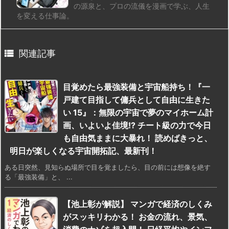
の源泉と、プロの流儀を漫画で学ぶ、人生
を変える仕事論。

関連記事
目覚めたら最強装備と宇宙船持ち！『一
戸建て目指して傭兵として自由に生きた
い 15』：無限の宇宙で夢のマイホーム計
画、いよいよ佳境!? チート級の力で今日
も自由気ままに大暴れ！ 読めばきっと、
明日が楽しくなる宇宙開拓記、最新刊！
ある日突然、見知らぬ場所で目を覚ましたら、目の前には想像を絶す
る「最強装備」と、 ...
【池上彰が解説】 マンガで経済のしくみ
がスッキリわかる！ お金の流れ、景気、