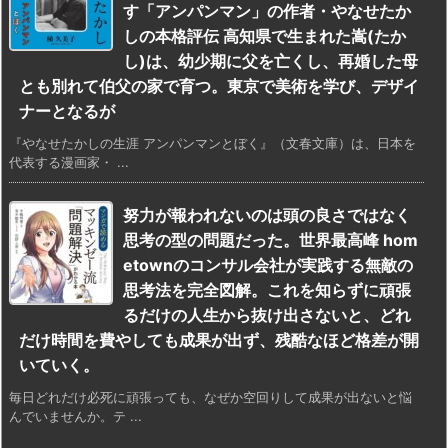
す「アンパンマン」の作者・やなせたか
しの本格評伝 高知県で生まれた嵩(たか
し)は、幼少期に父を亡くし、再婚した母
とも別れて伯父の家で育つ。東京で美術を学び、デザイ
ナーとなるが
『やなせたかしの生涯 アンパンマンとぼく』（文春文庫）は、日本を
代表する漫画家・ ...
努力が報われないのは頭の良さではなく
思考の型の問題だった。世界最高峰 hom
etownのコンサル会社が実践する無敵の
思考法を完全図解。これを知らずに頑張
るだけの人生から抜け出さないと、どれ
だけ時間を費やしても成果が出ず、残酷なほど格差が開
いていく。
毎日どれだけ必死に頑張っても、なぜか空回りして成果が出ないと悩
んでいませんか。テ ...