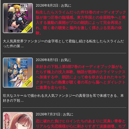
2026年8月2日
:
お気に
転生したらスライムだった件13巻のオーディオブック
版が放つ圧巻の臨場感。東方帝国との全面戦争へと突
入する激動の展開がプロの朗読によって完全再現さ
れ、聴く者の聴覚と脳内を激しく揺さぶる至高の体
験。
大人気異世界ファンタジーの金字塔として君臨し続ける転生したらスライムだ
った件の第 ...
2026年8月1日
:
お気に
本好きの下剋上第5部7巻のオーディオブック版がも
たらす極上の没入体験。物語が怒涛のクライマックス
へ加速する中、朗読によって命を吹き込まれたキャラ
クターたちの熱量が聴く者の耳から脳へとダイレクト
に激震を走らせる。
壮大なスケールで描かれる大人気ファンタジーの真骨頂を耳で体感できる、本
好きの下剋 ...
2026年7月31日
:
お気に
恋に破れた負けヒロインたちのあまりに泥臭い青春と
リアルな失恋模様が心に刺さりすぎて涙腺崩壊。モブ