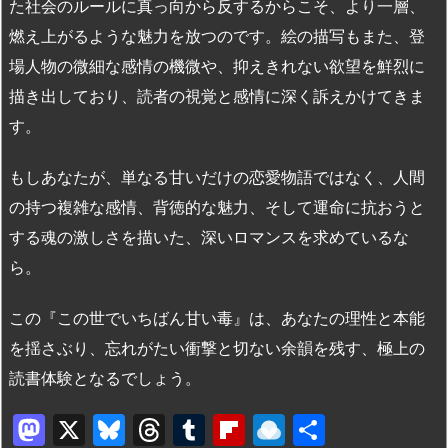
た社会のルールに真っ向から反するからこそ、より一層、
燃え上がるような魅力を放つのです。絵の描写もまた、登
場人物の微細な感情の機微や、抑えきれない欲望を鮮烈に
描き出しており、読者の視覚と感情に深く訴えかけてきま
す。
もしあなたが、単なる甘いだけの恋愛物語ではなく、人間
の持つ複雑な感情、背徳的な魅力、そして運命に抗おうと
する魂の激しさを描いた、深いロマンスを求めているな
ら。
この『この世でいちばん甘い毒』は、あなたの理性と本能
を揺さぶり、忘れがたい衝撃と切ない余韻を残す、極上の
読書体験となるでしょう。
M
X
Bl
T
T
Fl
R
共