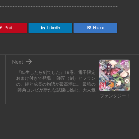
有
Pin it
LinkedIn
B!
Hatena

Next
『転生したら剣でした』18巻、電子限定
おまけ付きで登場！ 師匠（剣）とフラン
の、絆と成長の物語が最高潮に。 最強の
師弟コンビが新たな試練に挑む、大人気
ファンタジー！