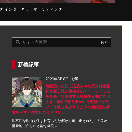
コーディング インターネットマーケティング
新着記事
2026年8月8日
:
お気に
無能扱いされて追放された天才錬金術
師が魔王城で規格外のチートアイテム
を量産して無双する爽快感が癖になり
ます。最新7巻で描かれる究極のクラ
フト体験と胸がすくような逆転劇の興
奮を今すぐ体験してください。
理不尽な理由で生まれ育った故郷から追い出された主人公が、
新天地で自らの才能を爆発 ...