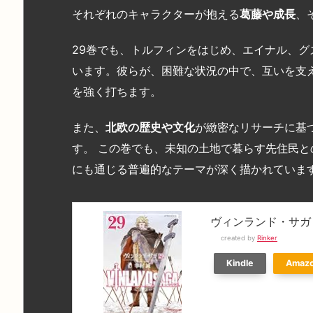
それぞれのキャラクターが抱える
葛藤や成長
、
29巻でも、トルフィンをはじめ、エイナル、
います。彼らが、困難な状況の中で、互いを支
を強く打ちます。
また、
北欧の歴史や文化
が緻密なリサーチに基
す。 この巻でも、未知の土地で暮らす先住民
にも通じる普遍的なテーマが深く描かれていま
ヴィンランド・サガ
created by
Rinker
Kindle
Amaz