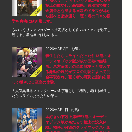
13巻のオーディオブック版がもたらす
極上の癒やしと高揚感。鍛冶場で響く
金属音と心温まる日常のドラマが耳か
ら脳へと染み渡り、聴く者の日々の疲
労を爽快に吹き飛ばす。
ものづくりファンタジーの決定版として多くのファンを魅了し
続ける、鍛冶屋ではじめる ...
2026年8月2日
:
お気に
転生したらスライムだった件13巻のオ
ーディオブック版が放つ圧巻の臨場
感。東方帝国との全面戦争へと突入す
る激動の展開がプロの朗読によって完
全再現され、聴く者の聴覚と脳内を激
しく揺さぶる至高の体験。
大人気異世界ファンタジーの金字塔として君臨し続ける転生し
たらスライムだった件の第 ...
2026年8月1日
:
お気に
本好きの下剋上第5部7巻のオーディ
オブック版がもたらす極上の没入体
験。物語が怒涛のクライマックスへ加