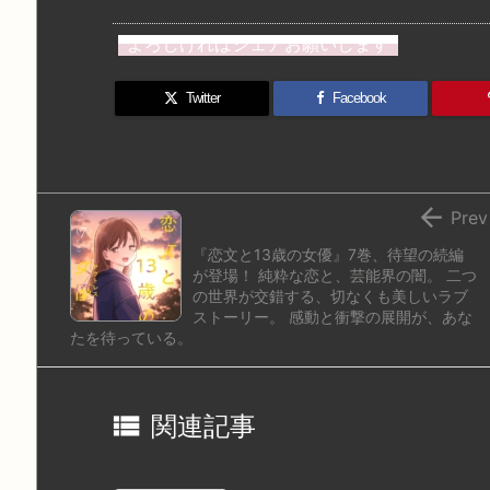
a
u
hr
u
ip
ai
st
e
e
m
b
n
よろしければシェアお願いします
o
s
a
bl
o
dr
d
k
d
r
ar
o
Twitter
Facebook
o
y
s
d
p.
n
io

Prev
『恋文と13歳の女優』7巻、待望の続編
が登場！ 純粋な恋と、芸能界の闇。 二つ
の世界が交錯する、切なくも美しいラブ
ストーリー。 感動と衝撃の展開が、あな
たを待っている。

関連記事