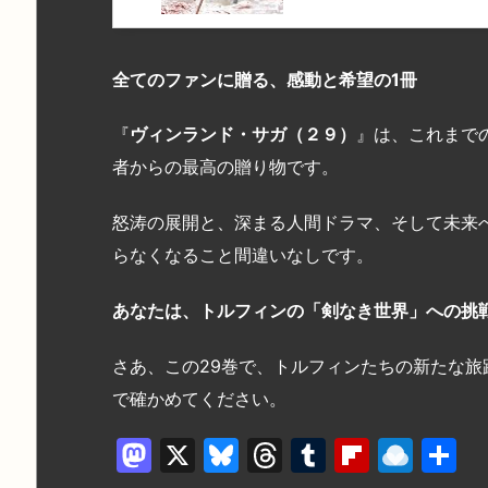
全てのファンに贈る、感動と希望の1
冊
『
ヴィンランド・サガ（２９）
』は、これまで
者からの最高の贈り物です。
怒涛の展開と、深まる人間ドラマ、そして未来
らなくなること間違いなしです。
あなたは、トルフィンの「剣なき世界」への挑
さあ、この29巻で、トルフィンたちの新たな
で確かめてください。
M
X
Bl
T
T
Fl
R