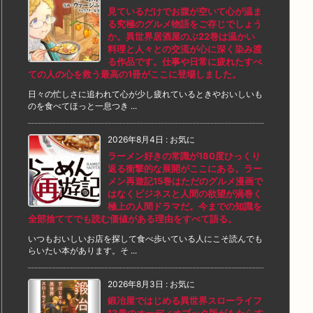
見ているだけでお腹が空いて心が温ま
る究極のグルメ物語をご存じでしょう
か。異世界居酒屋のぶ22巻は温かい
料理と人々との交流が心に深く染み渡
る作品です。仕事や日常に疲れたすべ
ての人の心を救う最高の1冊がここに登場しました。
日々の忙しさに追われて心が少し疲れているときやおいしいも
のを食べてほっと一息つき ...
2026年8月4日
:
お気に
ラーメン好きの常識が180度ひっくり
返る衝撃的な展開がここにある。ラー
メン再遊記15巻はただのグルメ漫画で
はなくビジネスと人間の欲望が渦巻く
極上の人間ドラマだ。今までの知識を
全部捨ててでも読む価値がある理由をすべて語る。
いつもおいしいお店を探して食べ歩いている人にこそ読んでも
らいたい本があります。そ ...
2026年8月3日
:
お気に
鍛冶屋ではじめる異世界スローライフ