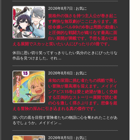
2026年8月7日
:
お気に
規格外の強さを持つ主人公が巻き起こ
す爽快な無双劇がここにあります。悪
役令嬢レベル99の6巻は周囲の勘違い
と圧倒的な戦闘力が織りなす最高に面
白い展開が満載です。予想を遥かに超
える展開でスカッと笑いたい人にぴったりの1冊です。
休日に思い切り笑ってすっきりしたい気分のときにぴったりな
作品を見つけました。それ ...
2026年8月6日
:
お気に
未知の深淵に挑む者たちの残酷で美し
い冒険が最高潮を迎えます。メイドイ
ンアビス15巻は愛と絶望が激しく交錯
する圧倒的なストーリー展開で読む者
の心を激しく揺さぶります。想像を超
える冒険の深みに引き込まれる真の傑作です。
深い穴の底を目指す冒険者たちの物語に心を奪われたことがあ
るでしょうか。メイドイン ...
2026年8月5日
:
お気に