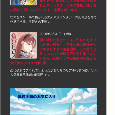
速する中、朗読によって命を吹き込ま
れたキャラクターたちの熱量が聴く者
の耳から脳へとダイレクトに激震を走らせる。
壮大なスケールで描かれる大人気ファンタジーの真骨頂を耳で
体感できる、本好きの下剋 ...
2026年7月31日
:
お気に
恋に破れた負けヒロインたちのあまり
に泥臭い青春とリアルな失恋模様が心
に刺さりすぎて涙腺崩壊。モブ男子と
敗北少女たちが繰り広げる甘酸っぱく
も切ない人間ドラマが最高潮を迎える
大人気ラブコメの第9弾。
恋に破れてフラれてしまった少女たちのリアルな姿を描いた大
人気青春群像劇の最新刊で ...