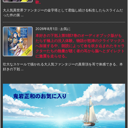
験。
大人気異世界ファンタジーの金字塔として君臨し続ける転生したらスライムだ
った件の第 ...
2026年8月1日
:
お気に
本好きの下剋上第5部7巻のオーディオブック版がも
たらす極上の没入体験。物語が怒涛のクライマックス
へ加速する中、朗読によって命を吹き込まれたキャラ
クターたちの熱量が聴く者の耳から脳へとダイレクト
に激震を走らせる。
壮大なスケールで描かれる大人気ファンタジーの真骨頂を耳で体感できる、本
好きの下剋 ...