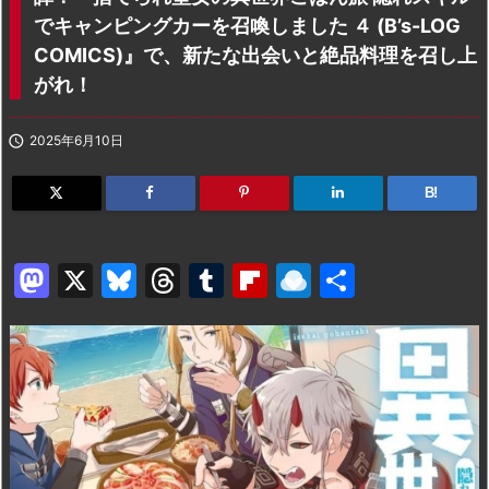
でキャンピングカーを召喚しました ４ (B’s-LOG
COMICS)』で、新たな出会いと絶品料理を召し上
がれ！

2025年6月10日
B!
M
X
Bl
T
T
Fl
R
共
a
u
hr
u
ip
ai
有
st
e
e
m
b
n
o
s
a
bl
o
dr
d
k
d
r
ar
o
o
y
s
d
p.