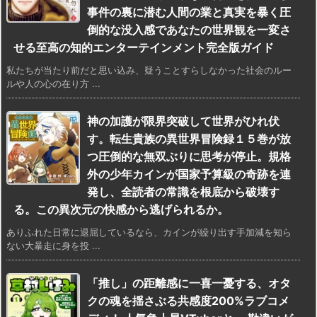
事件の裏に潜む人間の業と真実を暴く圧
倒的な没入感であなたの世界観を一変さ
せる至高の知的エンターテインメント完全版ガイド
私たちが当たり前だと思い込み、疑うことすらしなかった社会のルー
ルや人の心の在り方 ...
神の加護が限界突破して世界がひれ伏
す。転生貴族の異世界冒険録１５巻が放
つ圧倒的な無双ぶりに思考が停止。規格
外の少年カインが国家予算級の奇跡を連
発し、全読者の常識を根底から破壊す
る。この異次元の快感から逃げられるか。
ありふれた日常に退屈しているなら、カインが繰り出す手加減を知ら
ない大暴走に身を投 ...
「推し」の距離感に一喜一憂する、オタ
クの魂を揺さぶる共感度200%ラブコメ