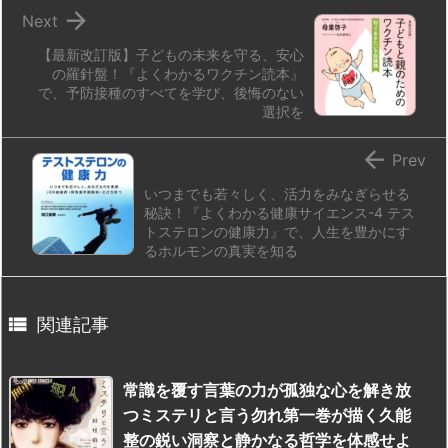

Next
【最新改訂版】子どもの未来を守る、安心
の羅針盤！『よくわかるワクチン読本』
で、予防接種のすべてを学び、後悔のない
選択を

Prev
いつまでも若々しく、活力をみなぎらせる
秘訣！『よくわかる健康サイエンス-4 テス
トステロンの健康力』で、人生を豊かにす
るホルモンの真実を知る

関連記事
常識を覆す言葉の力が孤独な心を解き放
つミステリと言う勿れ第一巻が描く久能
整の鋭い洞察と静かなる哲学を体感せよ