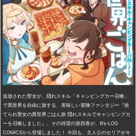
n
io
追放された聖女が、隠れスキル「キャンピングカー召喚」
で異世界を自由に旅する、美味しい冒険ファンタジー『捨
てられ聖女の異世界ごはん旅 隠れスキルでキャンピングカ
ーを召喚しました』。その待望の第四巻が、B’s-LOG
COMICSから登場しました！ 今回も、主人公のセリアがキ