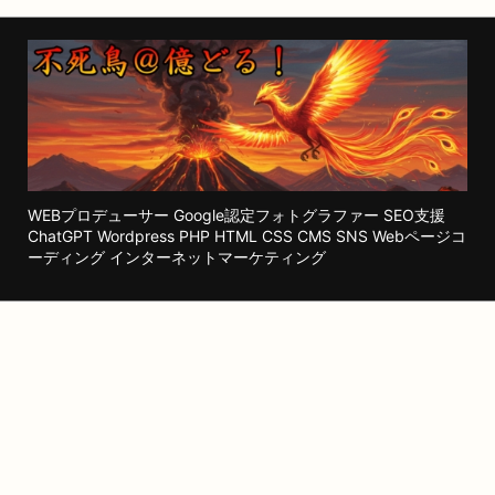
WEBプロデューサー Google認定フォトグラファー SEO支援
ChatGPT Wordpress PHP HTML CSS CMS SNS Webページコ
ーディング インターネットマーケティング