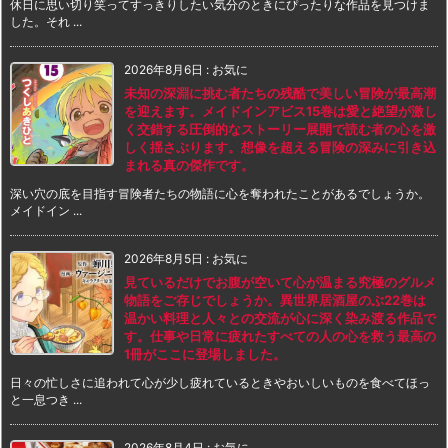
休日に思い切り笑ってすっきりしたい気分のときにぴったりな作品を見つけま
した。それ ...
2026年8月6日
:
お気に
未知の深淵に挑む者たちの残酷で美しい冒険が最高潮
を迎えます。メイドインアビス15巻は愛と絶望が激し
く交錯する圧倒的なストーリー展開で読む者の心を激
しく揺さぶります。想像を超える冒険の深みに引き込
まれる真の傑作です。
深い穴の底を目指す冒険者たちの物語に心を奪われたことがあるでしょうか。
メイドイン ...
2026年8月5日
:
お気に
見ているだけでお腹が空いて心が温まる究極のグルメ
物語をご存じでしょうか。異世界居酒屋のぶ22巻は
温かい料理と人々との交流が心に深く染み渡る作品で
す。仕事や日常に疲れたすべての人の心を救う最高の
1冊がここに登場しました。
日々の忙しさに追われて心が少し疲れているときやおいしいものを食べてほっ
と一息つき ...
2026年8月4日
:
お気に