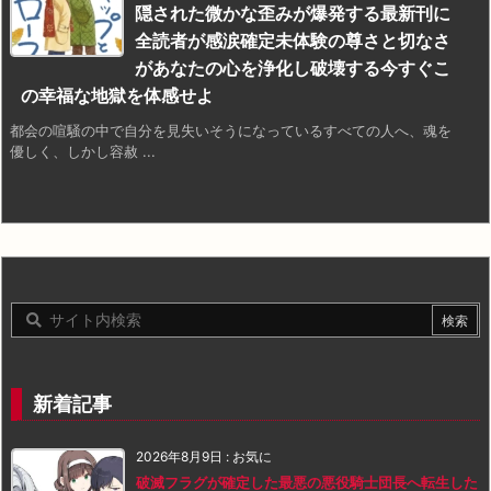
隠された微かな歪みが爆発する最新刊に
全読者が感涙確定未体験の尊さと切なさ
があなたの心を浄化し破壊する今すぐこ
の幸福な地獄を体感せよ
都会の喧騒の中で自分を見失いそうになっているすべての人へ、魂を
優しく、しかし容赦 ...
新着記事
2026年8月9日
:
お気に
破滅フラグが確定した最悪の悪役騎士団長へ転生した