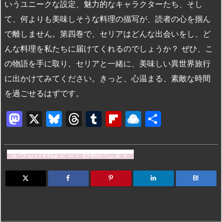
いうユニークな設定、魅力的なキャラクターたち、そし
て、何よりも美味しそうな料理の描写が、読者の心を掴ん
で離しません。第四巻で、セリアはどんな出会いをし、ど
んな料理を私たちに届けてくれるのでしょうか？ ぜひ、こ
の物語を手に取り、セリアと一緒に、美味しい異世界旅行
に出かけてみてください。きっと、心温まる、素敵な時間
を過ごせるはずです。
M
X
Bl
T
T
Fl
R
共
a
u
hr
u
ip
ai
有
st
e
e
m
b
n
よろしければシェアお願いします
o
s
a
bl
o
dr
d
k
d
r
ar
o
B!
o
y
s
d
p.
n
io