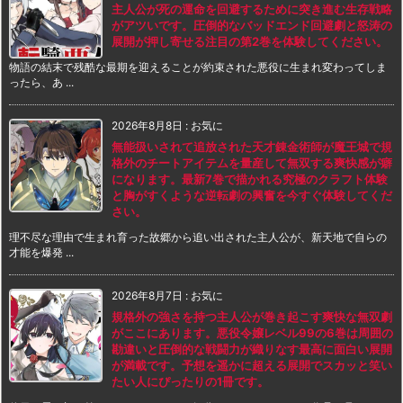
主人公が死の運命を回避するために突き進む生存戦略
がアツいです。圧倒的なバッドエンド回避劇と怒涛の
展開が押し寄せる注目の第2巻を体験してください。
物語の結末で残酷な最期を迎えることが約束された悪役に生まれ変わってしま
ったら、あ ...
2026年8月8日
:
お気に
無能扱いされて追放された天才錬金術師が魔王城で規
格外のチートアイテムを量産して無双する爽快感が癖
になります。最新7巻で描かれる究極のクラフト体験
と胸がすくような逆転劇の興奮を今すぐ体験してくだ
さい。
理不尽な理由で生まれ育った故郷から追い出された主人公が、新天地で自らの
才能を爆発 ...
2026年8月7日
:
お気に
規格外の強さを持つ主人公が巻き起こす爽快な無双劇
がここにあります。悪役令嬢レベル99の6巻は周囲の
勘違いと圧倒的な戦闘力が織りなす最高に面白い展開
が満載です。予想を遥かに超える展開でスカッと笑い
たい人にぴったりの1冊です。