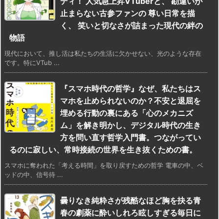
ディ！ 人気急上昇VTuberと、 勘違いが
止まらない古参ファンの 尊い日常を描
く、 笑いと切なさが詰まった現代の絆の
物語
現代において、推し活は私たちの生活に欠かせない、光のような存在
です。特にVTub ...
『スマホ時代の哲学』なぜ、私たちはス
マホを止められないのか？不安と退屈を
埋める行動の裏にある「心のメカニズ
ム」を解き明かし、デジタル時代の生き
方を問い直す哲学入門書。つながってい
るのに寂しい、常時接続の世界を生き抜くための書。
スマホに奪われた「考える時間」を取り戻すための哲学 電車の中、ベ
ッドの中、信号待 ...
曇りなき純粋さが残酷なほど胸を抉る青
春の劇薬に酔いしれろ眩しすぎる毎日に