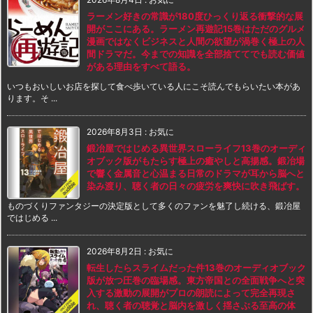
ラーメン好きの常識が180度ひっくり返る衝撃的な展
開がここにある。ラーメン再遊記15巻はただのグルメ
漫画ではなくビジネスと人間の欲望が渦巻く極上の人
間ドラマだ。今までの知識を全部捨ててでも読む価値
がある理由をすべて語る。
いつもおいしいお店を探して食べ歩いている人にこそ読んでもらいたい本があ
ります。そ ...
2026年8月3日
:
お気に
鍛冶屋ではじめる異世界スローライフ13巻のオーディ
オブック版がもたらす極上の癒やしと高揚感。鍛冶場
で響く金属音と心温まる日常のドラマが耳から脳へと
染み渡り、聴く者の日々の疲労を爽快に吹き飛ばす。
ものづくりファンタジーの決定版として多くのファンを魅了し続ける、鍛冶屋
ではじめる ...
2026年8月2日
:
お気に
転生したらスライムだった件13巻のオーディオブック
版が放つ圧巻の臨場感。東方帝国との全面戦争へと突
入する激動の展開がプロの朗読によって完全再現さ
れ、聴く者の聴覚と脳内を激しく揺さぶる至高の体