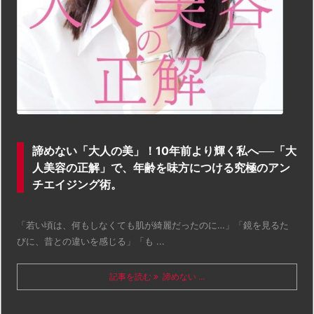
諦めない「大人の美」！10年前より輝く私へ──「大
人美容の正解」で、年齢を味方につける究極のアン
チエイジング術。
「若い頃は、何もしなくても肌が綺麗だったのに…」「鏡を見るた
びに、昔との違いを感じる」「も ...
記事を読む
諦めない ...