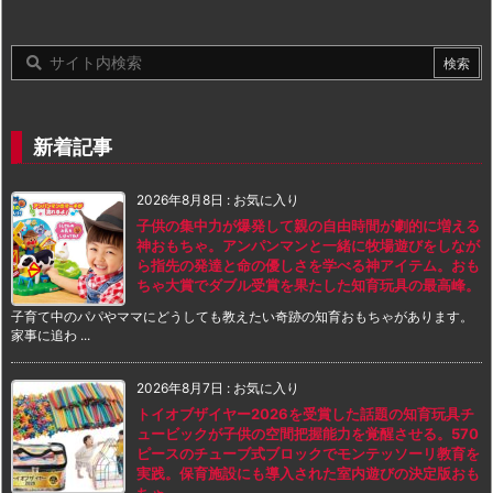
新着記事
2026年8月8日
:
お気に入り
子供の集中力が爆発して親の自由時間が劇的に増える
神おもちゃ。アンパンマンと一緒に牧場遊びをしなが
ら指先の発達と命の優しさを学べる神アイテム。おも
ちゃ大賞でダブル受賞を果たした知育玩具の最高峰。
子育て中のパパやママにどうしても教えたい奇跡の知育おもちゃがあります。
家事に追わ ...
2026年8月7日
:
お気に入り
トイオブザイヤー2026を受賞した話題の知育玩具チ
ュービックが子供の空間把握能力を覚醒させる。570
ピースのチューブ式ブロックでモンテッソーリ教育を
実践。保育施設にも導入された室内遊びの決定版おも
ちゃ。