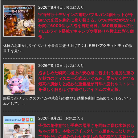
2026年8月4日
:
お気に入り
宇宙飛行士デザインの電動バブルガン2個セットが外
遊びの光景を劇的に塗り替える。6つの特大泡穴から1
分間に6000個もの泡を自動発射。360度液漏れ防止
とLEDライト搭載でキャンプや夏祭りを極上に彩る傑
作。
休日のお出かけやイベントを最高に盛り上げてくれる屋外アクティビティの救
世主を見つ ...
2026年8月3日
:
お気に入り
抱きしめた瞬間に極上の安心感に包まれる適度な重み
が魅力のディズニー公式ぬいぐるみ。柔らかく伸びる
最高の肌触りと絶妙な重量感が日常の疲れやストレス
を優しく解きほぐす癒やしアイテムの決定版。
部屋でのリラックスタイムや就寝前の癒やし効果を劇的に高めてくれるアイテ
ムとして、 ...
2026年8月2日
:
お気に入り
子供の創作意欲と手先の器用さを同時に育む木製おも
ちゃの傑作。本物のアイスクリーム屋さんになりきっ
て自分だけの組み合わせを楽しめる本格的な木製セッ