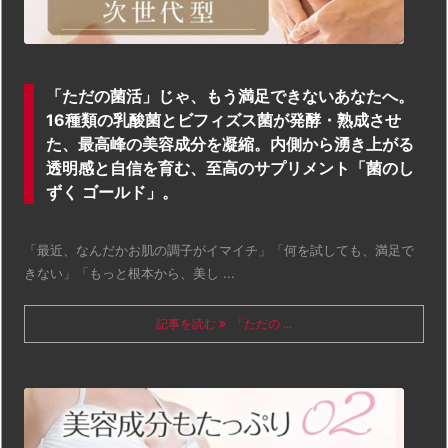
「ただの菌活」じゃ、もう満足できないあなたへ。
16種類の乳酸菌とビフィズス菌が発酵・熟成させ
た、最高峰の美容成分を凝縮。内側から湧き上がる
透明感と自信を育む、至高のサプリメント「菌のし
ずく ゴールド」。
「最近、なんだかお肌の調子がイマイチ」「何を試しても、満足で
きない」「もっと根本から、美し ...
記事を読む
「ただの ...