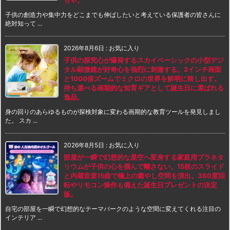
子供の創造力や集中力をどこまでも伸ばしたいと考えている保護者の皆さんに
絶対知って ...
2026年8月6日
:
お気に入り
子供の探究心が爆発するスカイベーシックの小型デジ
タル顕微鏡が好奇心を強烈に刺激する。2インチ画面
と1000倍ズームでミクロの世界を鮮明に映し出す。
持ち運べる画期的な知育ギアとして誕生日に選ばれる
逸品。
身の回りのあらゆるものが探検対象に変わる画期的な教育ツールを発見しまし
た。 スカ ...
2026年8月5日
:
お気に入り
部屋が一瞬で幻想的な星空へ変身する家庭用プラネタ
リウムが子供の心を掴んで離さない。15枚のスライド
と内蔵音楽15曲で極上の癒やし空間を演出。360度回
転やリモコン操作も備えた誕生日プレゼントの決定
版。
自宅の部屋を一瞬で幻想的なテーマパークのような空間に変えてくれる注目の
インテリア ...