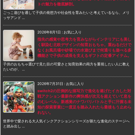
トの魅力を徹底解剖。
ごっこ遊びを通して子供の発想力や社会性を育みたいと考えているなら、メリ
ッサアンド ...
2026年8月1日
:
お気に入り
指先の感覚や思考力を育みながらインテリアにも美し
く馴染む北欧デザインの知育おもちゃ。重ねるだけで
なくお風呂場や砂場での水遊びまで何通りも遊べる多
機能さで子供の成長を支えるギフトの定番アイテム。
子供のおもちゃ選びで見た目の可愛さと知育効果の両方を重視したい人に教え
たいのが、 ...
2026年7月31日
:
お気に入り
switch2の圧倒的な描写力で進化を遂げたイカした対
戦アクション最新作の爽快感が次元を超えていて息を
のむレベル。新感覚のナワバリバトルと手に汗握る未
知の探索要素に一度足を踏み入れたら最後もう止めら
れない。
世界中で愛される大人気インクアクションシリーズが新たな進化のステージへ
と踏み出し ...