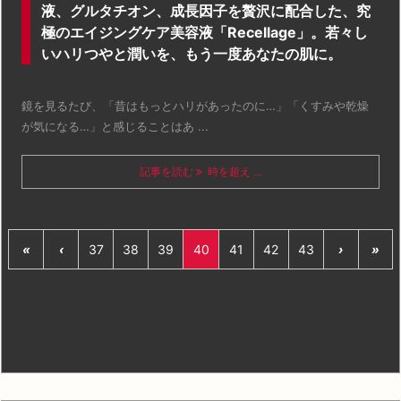
液、グルタチオン、成長因子を贅沢に配合した、究
極のエイジングケア美容液「Recellage」。若々し
いハリつやと潤いを、もう一度あなたの肌に。
鏡を見るたび、「昔はもっとハリがあったのに…」「くすみや乾燥
が気になる…」と感じることはあ ...
記事を読む
時を超え ...
«
‹
37
38
39
40
41
42
43
›
»