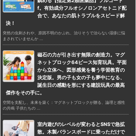
鎮める【指定第2類医薬品】フルコート
f。有効成分フルオシノロンアセトニド配
合で、あなたの肌トラブルをスピード解
決！
突然の虫刺されや、原因不明のかぶれ、治りそうで治らない湿疹に悩
まされていませんか ...
磁石の力が引き出す無限の創造力。マグ
ネットブロック64ピース知育玩具。平面
から立体へ、図形感覚を養う学習教育の
決定版。男の子も女の子も夢中になる、
誕生日の感動を形にする建設玩具の最高
傑作をその手に。
空間を支配し、未来を築く：マグネットブロックが贈る、論理と感性
の共鳴 子供たちの ...
室内遊びのレベルが変わるとSNSで急拡
散。木製バランスボードに乗っただけで