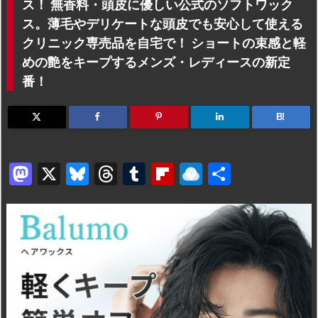
ス！ 無香料・頭皮に優しい公式のソフトワック
ス。薄毛やデリケートな頭皮でも安心して使える
クリニック専売品を自宅で！ ショートの束感と軽
めの艶をキープするメンズ・レディースの新定
番！
B!
M
X
Bl
T
T
Fl
R
共
a
u
hr
u
ip
ai
有
st
e
e
m
b
n
o
s
a
bl
o
dr
d
k
d
r
ar
o
o
y
s
d
p.
n
io