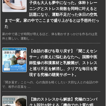
子供も大人も夢中になった。体幹トレー
ニングとストレス発散を同時に叶えると
話題になり、運動不足だった休日の空気
まで一変。家の中でここまで盛り上がるとは予想外だっ
た
家の中で過ごす時間が増えるほど、体を動かすきっかけを作るのは意
外と難しい。運動し ...
【会話の喜びを取り戻す】「聞こえセン
サー」の衰えに悩むあなたへ。国際中医
師監修の和漢素材と乳酸菌が、ストレス
と巡り不足を解消し、クリアな毎日を実
現する究極の聴覚サポート。
「聞き返す」ことへの、心の負担を軽くしたい 大切な人との会話の中
で、相手の言葉を ...
【旅のストレスから解放】究極のコンパ
クト設計が叶える「機内での上質な眠