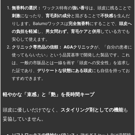
無香料の選択：
ワックス特有の
強い香り
は、頭皮に残ることで
刺激
になったり、
育毛剤の成分
と混ざることで
不快感
を生んだ
りします。Balumoワックスは
完全無香料
にすることで、
頭皮へ
の負担を軽減
し、
男女問わず、育毛ケアと併用
している方でも
安心して使えます。
クリニック専売品の信頼：
AGA
クリニック
が、「自分の患者に
使ってもらいたい」という品質基準で開発した製品です。これ
は、一般の市販品とは一線を画す「頭皮への安全性」を追求し
た証であり、
デリケートな状態にある頭皮
にも自信を持ってお
すすめできます。
軽やかな「束感」と「艶」を長時間キープ
頭皮に優しいだけでなく、
スタイリング剤としての機能
も
妥協していません。
ソフトワックスの絶妙なバランス：
強すぎるセット力は洗髪時