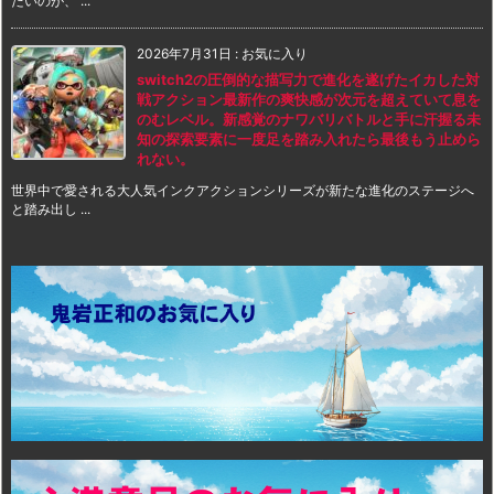
たいのが、 ...
2026年7月31日
:
お気に入り
switch2の圧倒的な描写力で進化を遂げたイカした対
戦アクション最新作の爽快感が次元を超えていて息を
のむレベル。新感覚のナワバリバトルと手に汗握る未
知の探索要素に一度足を踏み入れたら最後もう止めら
れない。
世界中で愛される大人気インクアクションシリーズが新たな進化のステージへ
と踏み出し ...