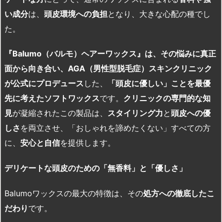
い成分
は、
頭皮環境への負担
となり、大きな心配の種でし
た。
『Balumo
（バルモ）ヘアーワックス』は、その悩みに真正
面から向き合い、AGA
（男性型脱毛症）スキンクリニック
が公式にプロデュース
した、
「頭皮に優しい」ことを最優
先に考えたソフトワックス
です。
クリニックの専門的な知
見
が凝縮されたこの製品は、
スタイリング力
と
頭皮への優
しさ
を両立させ、「おしゃれを諦めたくない」すべての方
に、
安心と自信
を提供します。
デリケートな頭皮のための「無香料」と「優しさ」
Balumoワックスの最大の特徴は、その
処方への徹底したこ
だわり
です。