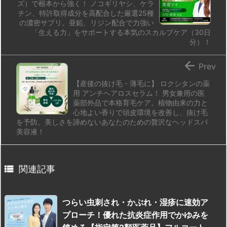
ズ）で根本から強く！ ノコギリヤシ、ケラ
チン、特許取得成分を高配合した厳選25種
の濃密サプリ。亜鉛、リジン配合で力強い
「生える力」をサポートする本気のスカルプケア（30日
分）！

Prev
【産後の抜け毛・薄毛に】 ロクシタンの薬
用 アンチヘアロスセラム！ 男女兼用の医
薬部外品で本格育毛ケア。植物由来の力と
心地よい香りで頭皮環境を改善し、抜け毛
を予防。美しさを諦めないあなたのための贅沢なヘッドスパ
美容液！

関連記事
つらい虫刺され・かぶれ・湿疹に速効ア
プローチ！優れた抗炎症作用でかゆみを