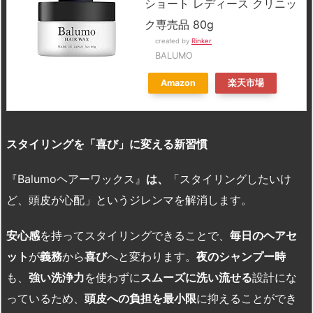
ショート レディース クリニッ
ク専売品 80g
created by
Rinker
BALUMO
Amazon
楽天市場
スタイリングを「喜び」に変える新習慣
『Balumoヘアーワックス』
は、
「スタイリングしたいけ
ど、頭皮が心配」というジレンマを解消します。
安心感
を持ってスタイリングできることで、
毎日のヘアセ
ット
が
義務
から
喜び
へと変わります。
夜のシャンプー時
も、
強い洗浄力
を使わずに
スムーズに洗い流せる
設計にな
っているため、
頭皮への負担を最小限
に抑えることができ