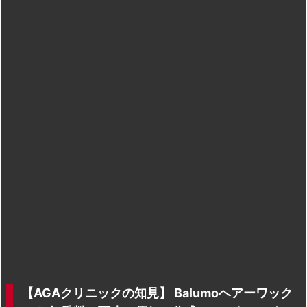
【AGAクリニックの知見】 Balumoヘアーワック