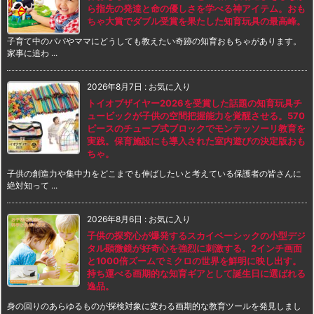
ら指先の発達と命の優しさを学べる神アイテム。おも
ちゃ大賞でダブル受賞を果たした知育玩具の最高峰。
子育て中のパパやママにどうしても教えたい奇跡の知育おもちゃがあります。
家事に追わ ...
2026年8月7日
:
お気に入り
トイオブザイヤー2026を受賞した話題の知育玩具チ
ュービックが子供の空間把握能力を覚醒させる。570
ピースのチューブ式ブロックでモンテッソーリ教育を
実践。保育施設にも導入された室内遊びの決定版おも
ちゃ。
子供の創造力や集中力をどこまでも伸ばしたいと考えている保護者の皆さんに
絶対知って ...
2026年8月6日
:
お気に入り
子供の探究心が爆発するスカイベーシックの小型デジ
タル顕微鏡が好奇心を強烈に刺激する。2インチ画面
と1000倍ズームでミクロの世界を鮮明に映し出す。
持ち運べる画期的な知育ギアとして誕生日に選ばれる
逸品。
身の回りのあらゆるものが探検対象に変わる画期的な教育ツールを発見しまし