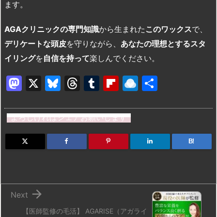
ます。
AGA
クリニックの専門知識
から生まれた
このワックス
で、
デリケートな頭皮
を守りながら、
あなたの理想とするスタ
イリング
を
自信を持って
楽しんでください。
M
X
Bl
T
T
Fl
R
共
a
u
hr
u
ip
ai
有
st
e
e
m
b
n
よろしければシェアお願いします
o
s
a
bl
o
dr
d
k
d
r
ar
o
B!
o
y
s
d
p.
n
io

Next
【医師監修の毛活】 AGARISE（アガライ