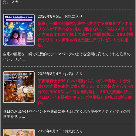
た。 スカ ...
2026年8月5日
:
お気に入り
部屋が一瞬で幻想的な星空へ変身する家庭用プラネタ
リウムが子供の心を掴んで離さない。15枚のスライド
と内蔵音楽15曲で極上の癒やし空間を演出。360度回
転やリモコン操作も備えた誕生日プレゼントの決定
版。
自宅の部屋を一瞬で幻想的なテーマパークのような空間に変えてくれる注目の
インテリア ...
2026年8月4日
:
お気に入り
宇宙飛行士デザインの電動バブルガン2個セットが外
遊びの光景を劇的に塗り替える。6つの特大泡穴から1
分間に6000個もの泡を自動発射。360度液漏れ防止
とLEDライト搭載でキャンプや夏祭りを極上に彩る傑
作。
休日のお出かけやイベントを最高に盛り上げてくれる屋外アクティビティの救
世主を見つ ...
2026年8月3日
:
お気に入り