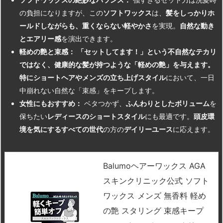
の負担になりますが、この
ソフトワックス
は、
髪をしっかりホ
ールドしながらも、重くならない軽やかさ
を実現。
自然な動き
とエアリー感
を演出できます。
軽めの艶と束感：
「セットしてます！」という不自然なテカリ
ではなく、健康的な髪が持つような「軽めの艶」を与えます。
特にショートヘアやメンズの立ち上げスタイル
において、一日
中崩れない自然な「束感」をキープします。
女性にもおすすめ：
ベタつかず、
ふんわりとしたボリューム
を
保ちたい
レディースのショートスタイル
にも最適です。
頭皮環
境を気にするすべての世代
の方の
デイリーユース
に応えます。
Balumoヘアーワックス AGA
スキンクリニック公式 ソフト
ワックス メンズ 無香料 軽め
の艶 スタリング 束感キープ