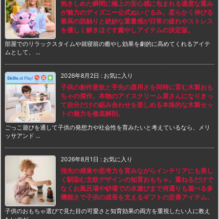
抱きしめた瞬間に極上の安心感に包まれる適度な重み
が魅力のディズニー公式ぬいぐるみ。柔らかく伸びる
最高の肌触りと絶妙な重量感が日常の疲れやストレス
を優しく解きほぐす癒やしアイテムの決定版。
部屋でのリラックスタイムや就寝前の癒やし効果を劇的に高めてくれるアイテ
ムとして、 ...
2026年8月2日
:
お気に入り
子供の創作意欲と手先の器用さを同時に育む木製おも
ちゃの傑作。本物のアイスクリーム屋さんになりきっ
て自分だけの組み合わせを楽しめる本格的な木製セッ
トの魅力を徹底解剖。
ごっこ遊びを通して子供の発想力や社会性を育みたいと考えているなら、メリ
ッサアンド ...
2026年8月1日
:
お気に入り
指先の感覚や思考力を育みながらインテリアにも美し
く馴染む北欧デザインの知育おもちゃ。重ねるだけで
なくお風呂場や砂場での水遊びまで何通りも遊べる多
機能さで子供の成長を支えるギフトの定番アイテム。
子供のおもちゃ選びで見た目の可愛さと知育効果の両方を重視したい人に教え