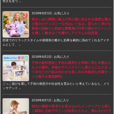
世主を見つ ...
2026年8月3日
:
お気に入り
抱きしめた瞬間に極上の安心感に包まれる適度な重み
が魅力のディズニー公式ぬいぐるみ。柔らかく伸びる
最高の肌触りと絶妙な重量感が日常の疲れやストレス
を優しく解きほぐす癒やしアイテムの決定版。
部屋でのリラックスタイムや就寝前の癒やし効果を劇的に高めてくれるアイテ
ムとして、 ...
2026年8月2日
:
お気に入り
子供の創作意欲と手先の器用さを同時に育む木製おも
ちゃの傑作。本物のアイスクリーム屋さんになりきっ
て自分だけの組み合わせを楽しめる本格的な木製セッ
トの魅力を徹底解剖。
ごっこ遊びを通して子供の発想力や社会性を育みたいと考えているなら、メリ
ッサアンド ...
2026年8月1日
:
お気に入り
指先の感覚や思考力を育みながらインテリアにも美し
く馴染む北欧デザインの知育おもちゃ。重ねるだけで