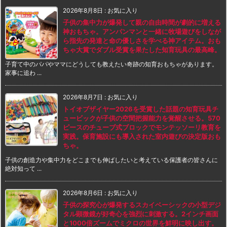
2026年8月8日
:
お気に入り
子供の集中力が爆発して親の自由時間が劇的に増える
神おもちゃ。アンパンマンと一緒に牧場遊びをしなが
ら指先の発達と命の優しさを学べる神アイテム。おも
ちゃ大賞でダブル受賞を果たした知育玩具の最高峰。
子育て中のパパやママにどうしても教えたい奇跡の知育おもちゃがあります。
家事に追わ ...
2026年8月7日
:
お気に入り
トイオブザイヤー2026を受賞した話題の知育玩具チ
ュービックが子供の空間把握能力を覚醒させる。570
ピースのチューブ式ブロックでモンテッソーリ教育を
実践。保育施設にも導入された室内遊びの決定版おも
ちゃ。
子供の創造力や集中力をどこまでも伸ばしたいと考えている保護者の皆さんに
絶対知って ...
2026年8月6日
:
お気に入り
子供の探究心が爆発するスカイベーシックの小型デジ
タル顕微鏡が好奇心を強烈に刺激する。2インチ画面
と1000倍ズームでミクロの世界を鮮明に映し出す。