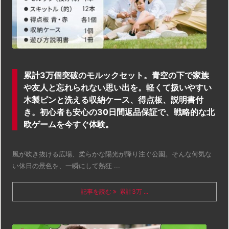
累計3万個突破のモルックセット。青空の下で家族
や友人と忘れられない思い出を。軽くて扱いやすい
木製ピンと洗える収納ケース、得点板、説明書付
き。初心者も安心の30日間返品保証で、戦略的な北
欧ゲームを今すぐ体験。
風が吹き抜ける広場、柔らかな陽光が降り注ぐ公園。そんな何気な
い休日の景色を、一瞬にして熱狂 ...
記事を読む
累計3万 ...