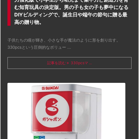
む知育玩具の決定版。男の子も女の子も夢中になる
DIYビルディングで、誕生日や端午の節句に贈る最
高の贈り物。
子供たちの瞳が輝き、小さな手が魔法のように形を創り出す。
330pcsという圧倒的なボリュー ...
記事を読む
330pcsマ ...