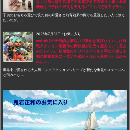
なくお風呂場や砂場での水遊びまで何通りも遊べる多
機能さで子供の成長を支えるギフトの定番アイテム。
子供のおもちゃ選びで見た目の可愛さと知育効果の両方を重視したい人に教え
たいのが、 ...
2026年7月31日
:
お気に入り
switch2の圧倒的な描写力で進化を遂げたイカした対
戦アクション最新作の爽快感が次元を超えていて息を
のむレベル。新感覚のナワバリバトルと手に汗握る未
知の探索要素に一度足を踏み入れたら最後もう止めら
れない。
世界中で愛される大人気インクアクションシリーズが新たな進化のステージへ
と踏み出し ...