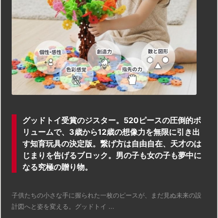
グッドトイ受賞のジスター。520ピースの圧倒的ボ
リュームで、3歳から12歳の想像力を無限に引き出
す知育玩具の決定版。繋げ方は自由自在、天才のは
じまりを告げるブロック。男の子も女の子も夢中に
なる究極の贈り物。
子供たちの小さな手に握られた一枚のピースが、まだ見ぬ未来の設
計図へと姿を変える。グッドトイ ...