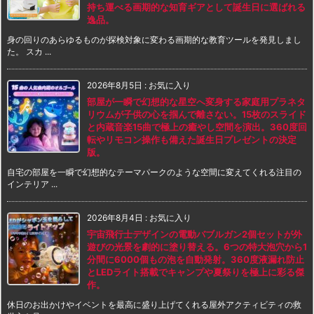
持ち運べる画期的な知育ギアとして誕生日に選ばれる
逸品。
身の回りのあらゆるものが探検対象に変わる画期的な教育ツールを発見しまし
た。 スカ ...
2026年8月5日
:
お気に入り
部屋が一瞬で幻想的な星空へ変身する家庭用プラネタ
リウムが子供の心を掴んで離さない。15枚のスライド
と内蔵音楽15曲で極上の癒やし空間を演出。360度回
転やリモコン操作も備えた誕生日プレゼントの決定
版。
自宅の部屋を一瞬で幻想的なテーマパークのような空間に変えてくれる注目の
インテリア ...
2026年8月4日
:
お気に入り
宇宙飛行士デザインの電動バブルガン2個セットが外
遊びの光景を劇的に塗り替える。6つの特大泡穴から1
分間に6000個もの泡を自動発射。360度液漏れ防止
とLEDライト搭載でキャンプや夏祭りを極上に彩る傑
作。
休日のお出かけやイベントを最高に盛り上げてくれる屋外アクティビティの救