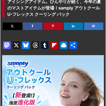
アイシングアイテム。ひんやりが続く、今年の夏
のマストアイテムが登場！samply アウトクール
U-フレックス クーリング パック
B!
M
X
Bl
T
T
Fl
R
共
a
u
hr
u
ip
ai
有
st
e
e
m
b
n
o
s
a
bl
o
dr
d
k
d
r
ar
o
o
y
s
d
p.
n
io