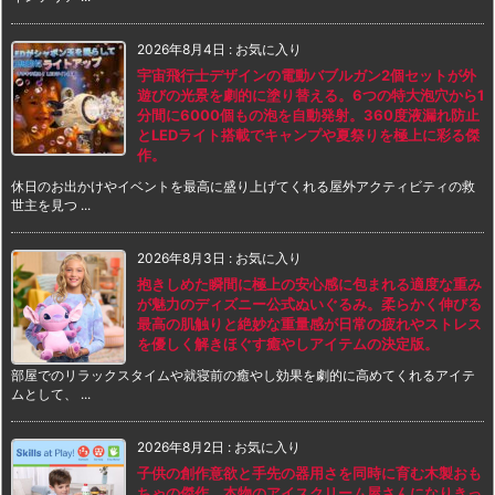
2026年8月4日
:
お気に入り
宇宙飛行士デザインの電動バブルガン2個セットが外
遊びの光景を劇的に塗り替える。6つの特大泡穴から1
分間に6000個もの泡を自動発射。360度液漏れ防止
とLEDライト搭載でキャンプや夏祭りを極上に彩る傑
作。
休日のお出かけやイベントを最高に盛り上げてくれる屋外アクティビティの救
世主を見つ ...
2026年8月3日
:
お気に入り
抱きしめた瞬間に極上の安心感に包まれる適度な重み
が魅力のディズニー公式ぬいぐるみ。柔らかく伸びる
最高の肌触りと絶妙な重量感が日常の疲れやストレス
を優しく解きほぐす癒やしアイテムの決定版。
部屋でのリラックスタイムや就寝前の癒やし効果を劇的に高めてくれるアイテ
ムとして、 ...
2026年8月2日
:
お気に入り
子供の創作意欲と手先の器用さを同時に育む木製おも
ちゃの傑作。本物のアイスクリーム屋さんになりきっ