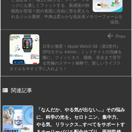
ックにも優しくフィットする、新感覚の快
眠枕が登場！枕の表面に自由に形を変えら
れるジェル素材、中身は柔らかな低反発メモリーフォームを
採用。

Prev
日常が激変！Apple Watch SE（第2世代）
GPSモデル 44mm：ミッドナイトの洗練を
腕に。フィットネス、睡眠、安全まで見守
る究極のスマート相棒で、新しいライフス
タイルを今すぐ手に入れよう！

関連記事
「なんだか、やる気が出ない…」その悩み
に、科学の光を。セロトニン、集中力、
やる気、リラックス…すべてをサポートす
るホーリーバジル配合サプリ。医師監修