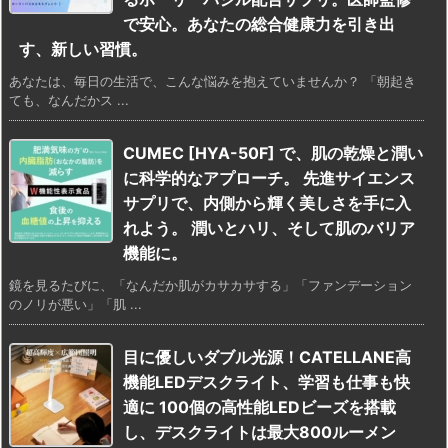
で安心。あなたの総合健康力を引き出
す、新しい習慣。
あなたは、毎日の生活で、こんな悩みを抱えていませんか？ 「朝起き
ても、なんだかス ...
CUMEC [HYA-50F] で、肌の乾燥と潤い
に科学的なアプローチ。 先進サイエンス
サプリで、内側から輝く美しさを手に入
れよう。 潤いとハリ、そして肌のバリア
機能に。
鏡を見るたびに、「なんだか肌がカサカサする」「ファンデーション
のノリが悪い」「肌 ...
目に優しいダブル光源！CATELLANE高
機能LEDデスクライト、学習も仕事も快
適に 100個の高性能LEDビーズを搭載
し、デスクライトは最大800ルーメン