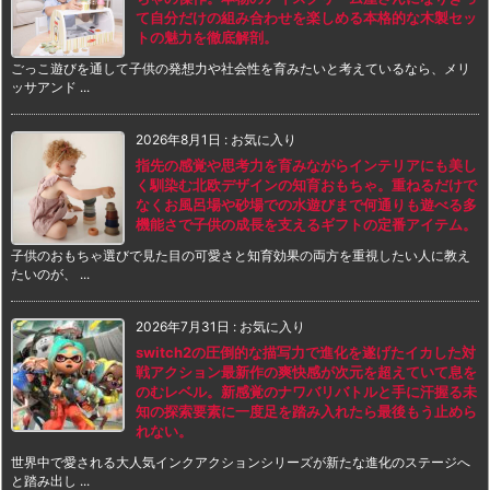
て自分だけの組み合わせを楽しめる本格的な木製セッ
トの魅力を徹底解剖。
ごっこ遊びを通して子供の発想力や社会性を育みたいと考えているなら、メリ
ッサアンド ...
2026年8月1日
:
お気に入り
指先の感覚や思考力を育みながらインテリアにも美し
く馴染む北欧デザインの知育おもちゃ。重ねるだけで
なくお風呂場や砂場での水遊びまで何通りも遊べる多
機能さで子供の成長を支えるギフトの定番アイテム。
子供のおもちゃ選びで見た目の可愛さと知育効果の両方を重視したい人に教え
たいのが、 ...
2026年7月31日
:
お気に入り
switch2の圧倒的な描写力で進化を遂げたイカした対
戦アクション最新作の爽快感が次元を超えていて息を
のむレベル。新感覚のナワバリバトルと手に汗握る未
知の探索要素に一度足を踏み入れたら最後もう止めら
れない。
世界中で愛される大人気インクアクションシリーズが新たな進化のステージへ
と踏み出し ...