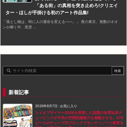
「ある街」の真相を突き止めろ!クリエイ
ター・ほしが手掛ける初のアート作品集!
「落とし物は、時に人の運命を変える——。」 夜の東京、無数のネオ
ンが瞬く中、黒塗 ...
新着記事
2026年8月7日
:
お気に入り
トイオブザイヤー2026を受賞した話題の知育玩具チ
ュービックが子供の空間把握能力を覚醒させる。570
ピースのチューブ式ブロックでモンテッソーリ教育を