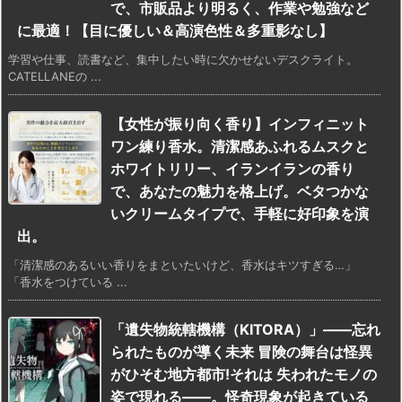
で、市販品より明るく、作業や勉強など
に最適！【目に優しい＆高演色性＆多重影なし】
学習や仕事、読書など、集中したい時に欠かせないデスクライト。
CATELLANEの ...
【女性が振り向く香り】インフィニット
ワン練り香水。清潔感あふれるムスクと
ホワイトリリー、イランイランの香り
で、あなたの魅力を格上げ。ベタつかな
いクリームタイプで、手軽に好印象を演
出。
「清潔感のあるいい香りをまといたいけど、香水はキツすぎる…」
「香水をつけている ...
「遺失物統轄機構（KITORA）」——忘れ
られたものが導く未来 冒険の舞台は怪異
がひそむ地方都市!それは 失われたモノの
姿で現れる――。怪奇現象が起きている