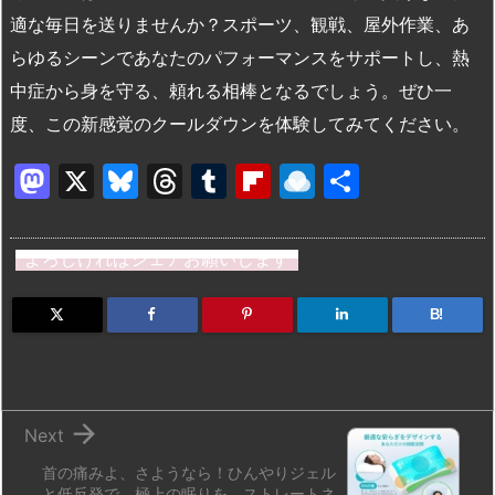
適な毎日を送りませんか？スポーツ、観戦、屋外作業、あ
らゆるシーンであなたのパフォーマンスをサポートし、熱
中症から身を守る、頼れる相棒となるでしょう。ぜひ一
度、この新感覚のクールダウンを体験してみてください。
M
X
Bl
T
T
Fl
R
共
a
u
hr
u
ip
ai
有
st
e
e
m
b
n
よろしければシェアお願いします
o
s
a
bl
o
dr
d
k
d
r
ar
o
B!
o
y
s
d
p.
n
io

Next
首の痛みよ、さようなら！ひんやりジェル
と低反発で、極上の眠りを。ストレートネ