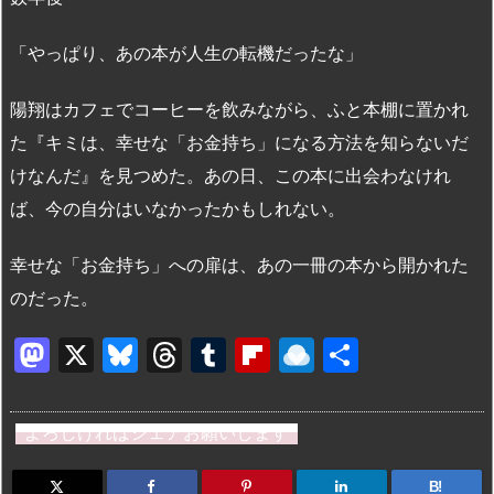
「やっぱり、あの本が人生の転機だったな」
陽翔はカフェでコーヒーを飲みながら、ふと本棚に置かれ
た『キミは、幸せな「お金持ち」になる方法を知らないだ
けなんだ』を見つめた。あの日、この本に出会わなけれ
ば、今の自分はいなかったかもしれない。
幸せな「お金持ち」への扉は、あの一冊の本から開かれた
のだった。
M
X
Bl
T
T
Fl
R
共
a
u
hr
u
ip
ai
有
st
e
e
m
b
n
よろしければシェアお願いします
o
s
a
bl
o
dr
B!