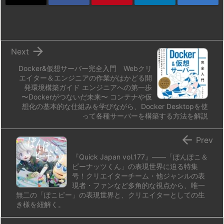
d
k
d
r
ar
o
o
y
s
d
p.
n
io

Next
Docker&仮想サーバー完全入門 Webクリ
エイター＆エンジニアの作業がはかどる開
発環境構築ガイド エンジニアへの第一歩
〜Dockerがつないだ未来〜 コンテナや仮
想化の基本的な仕組みを学びながら、Docker Desktopを使
って各種サーバーを構築する方法を解説

Prev
『Quick Japan vol.177』——「ぽんぽこ＆
ピーナッツくん」の表現世界に迫る特集
号！クリエイターチーム・他ジャンルの表
現者・ファンなど多角的な視点から、唯一
無二の「ぽこピー」の表現世界と、クリエイターとしての生
き様を紐解く。