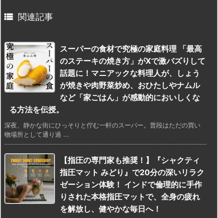

関連記事
スーパーの食材で究極の家庭料理 「最高
のステーキの焼き方」がXで激バズりして
話題に！マニアックな料理人が、しょう
が焼きや肉野菜炒め、おひたしやナムル
など「家ごはん」が感動的においしくな
る方法を伝授。
深夜、静かな街にひっそりと佇む一軒のスーパー。普段はただの買い
物場所として通り過 ...
【指圧の専門家も推奨！】『シャクティ
指圧マット みどり』で20分の深いリラク
ゼーション体験！ インドで倫理的に手作
りされた本格指圧マットで、全身の疲れ
を解放し、健やかな毎日へ！