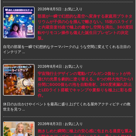
2026年8月5日
:
お気に入り
部屋が一瞬で幻想的な星空へ変身する家庭用プラネタ
リウムが子供の心を掴んで離さない。15枚のスライド
と内蔵音楽15曲で極上の癒やし空間を演出。360度回
転やリモコン操作も備えた誕生日プレゼントの決定
版。
自宅の部屋を一瞬で幻想的なテーマパークのような空間に変えてくれる注目の
インテリア ...
2026年8月4日
:
お気に入り
宇宙飛行士デザインの電動バブルガン2個セットが外
遊びの光景を劇的に塗り替える。6つの特大泡穴から1
分間に6000個もの泡を自動発射。360度液漏れ防止
とLEDライト搭載でキャンプや夏祭りを極上に彩る傑
作。
休日のお出かけやイベントを最高に盛り上げてくれる屋外アクティビティの救
世主を見つ ...
2026年8月3日
:
お気に入り
抱きしめた瞬間に極上の安心感に包まれる適度な重み