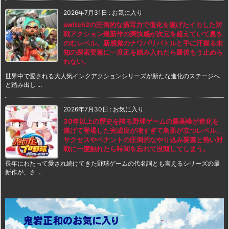
2026年7月31日
:
お気に入り
switch2の圧倒的な描写力で進化を遂げたイカした対
戦アクション最新作の爽快感が次元を超えていて息を
のむレベル。新感覚のナワバリバトルと手に汗握る未
知の探索要素に一度足を踏み入れたら最後もう止めら
れない。
世界中で愛される大人気インクアクションシリーズが新たな進化のステージへ
と踏み出し ...
2026年7月30日
:
お気に入り
30年以上の歴史を誇る野球ゲームの最高峰が進化を
遂げて登場した完成度が凄すぎて鳥肌が立つレベル。
サクセスやペナントの圧倒的なやり込み要素と熱い対
戦に一度触れたら時間を忘れて没頭してしまう。
長年にわたって愛され続けてきた野球ゲームの代名詞とも言えるシリーズの最
新作が、さ ...