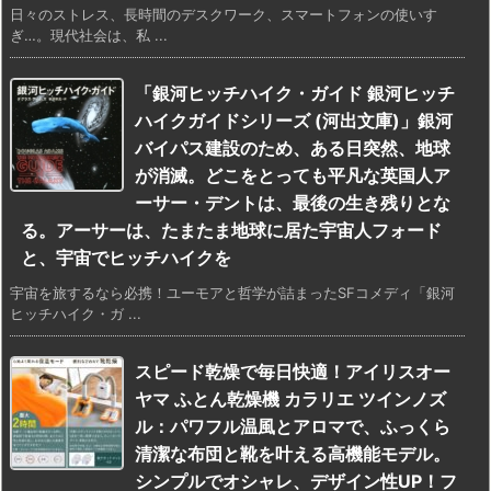
日々のストレス、長時間のデスクワーク、スマートフォンの使いす
ぎ…。現代社会は、私 ...
「銀河ヒッチハイク・ガイド 銀河ヒッチ
ハイクガイドシリーズ (河出文庫)」銀河
バイパス建設のため、ある日突然、地球
が消滅。どこをとっても平凡な英国人ア
ーサー・デントは、最後の生き残りとな
る。アーサーは、たまたま地球に居た宇宙人フォード
と、宇宙でヒッチハイクを
宇宙を旅するなら必携！ユーモアと哲学が詰まったSFコメディ「銀河
ヒッチハイク・ガ ...
スピード乾燥で毎日快適！アイリスオー
ヤマ ふとん乾燥機 カラリエ ツインノズ
ル：パワフル温風とアロマで、ふっくら
清潔な布団と靴を叶える高機能モデル。
シンプルでオシャレ、デザイン性UP！フ