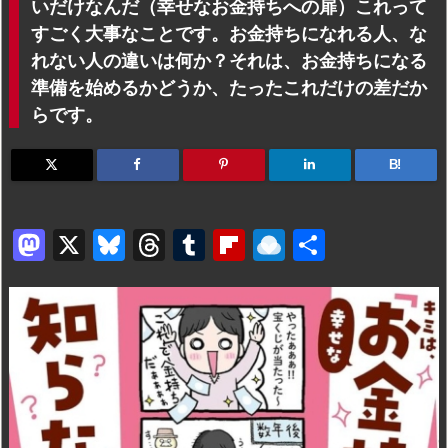
いだけなんだ（幸せなお金持ちへの扉）これって
すごく大事なことです。お金持ちになれる人、な
れない人の違いは何か？それは、お金持ちになる
準備を始めるかどうか、たったこれだけの差だか
らです。
B!
M
X
Bl
T
T
Fl
R
共
a
u
hr
u
ip
ai
有
st
e
e
m
b
n
o
s
a
bl
o
dr
d
k
d
r
ar
o
o
y
s
d
p.
n
io