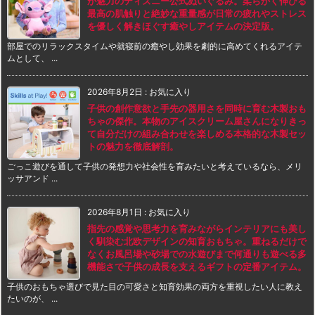
が魅力のディズニー公式ぬいぐるみ。柔らかく伸びる
最高の肌触りと絶妙な重量感が日常の疲れやストレス
を優しく解きほぐす癒やしアイテムの決定版。
部屋でのリラックスタイムや就寝前の癒やし効果を劇的に高めてくれるアイテ
ムとして、 ...
2026年8月2日
:
お気に入り
子供の創作意欲と手先の器用さを同時に育む木製おも
ちゃの傑作。本物のアイスクリーム屋さんになりきっ
て自分だけの組み合わせを楽しめる本格的な木製セッ
トの魅力を徹底解剖。
ごっこ遊びを通して子供の発想力や社会性を育みたいと考えているなら、メリ
ッサアンド ...
2026年8月1日
:
お気に入り
指先の感覚や思考力を育みながらインテリアにも美し
く馴染む北欧デザインの知育おもちゃ。重ねるだけで
なくお風呂場や砂場での水遊びまで何通りも遊べる多
機能さで子供の成長を支えるギフトの定番アイテム。
子供のおもちゃ選びで見た目の可愛さと知育効果の両方を重視したい人に教え
たいのが、 ...