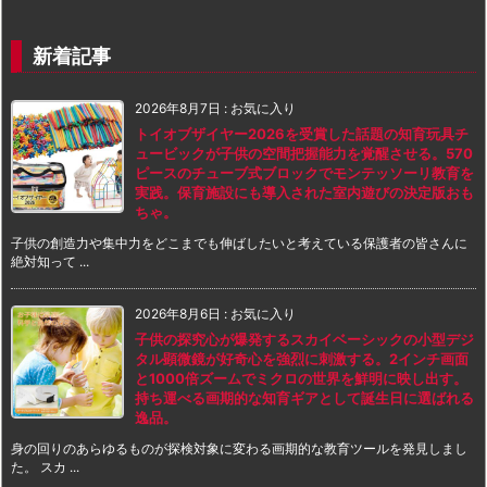
新着記事
2026年8月7日
:
お気に入り
トイオブザイヤー2026を受賞した話題の知育玩具チ
ュービックが子供の空間把握能力を覚醒させる。570
ピースのチューブ式ブロックでモンテッソーリ教育を
実践。保育施設にも導入された室内遊びの決定版おも
ちゃ。
子供の創造力や集中力をどこまでも伸ばしたいと考えている保護者の皆さんに
絶対知って ...
2026年8月6日
:
お気に入り
子供の探究心が爆発するスカイベーシックの小型デジ
タル顕微鏡が好奇心を強烈に刺激する。2インチ画面
と1000倍ズームでミクロの世界を鮮明に映し出す。
持ち運べる画期的な知育ギアとして誕生日に選ばれる
逸品。
身の回りのあらゆるものが探検対象に変わる画期的な教育ツールを発見しまし
た。 スカ ...