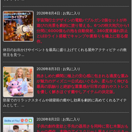
2026年8月4日
:
お気に入り
宇宙飛行士デザインの電動バブルガン2個セットが外
遊びの光景を劇的に塗り替える。6つの特大泡穴から1
分間に6000個もの泡を自動発射。360度液漏れ防止
とLEDライト搭載でキャンプや夏祭りを極上に彩る傑
作。
休日のお出かけやイベントを最高に盛り上げてくれる屋外アクティビティの救
世主を見つ ...
2026年8月3日
:
お気に入り
抱きしめた瞬間に極上の安心感に包まれる適度な重み
が魅力のディズニー公式ぬいぐるみ。柔らかく伸びる
最高の肌触りと絶妙な重量感が日常の疲れやストレス
を優しく解きほぐす癒やしアイテムの決定版。
部屋でのリラックスタイムや就寝前の癒やし効果を劇的に高めてくれるアイテ
ムとして、 ...
2026年8月2日
:
お気に入り
子供の創作意欲と手先の器用さを同時に育む木製おも
ちゃの傑作。本物のアイスクリーム屋さんになりきっ