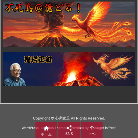
Copyright ©
心満意足
All Rights Reserved.



WordPress Luxeritas Theme is provided by "
Thought is free
".
SNS
上へ
ホーム