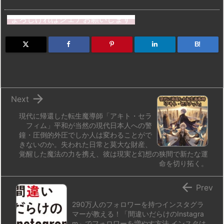
st
e
e
m
b
n
よろしければシェアお願いします
o
s
a
bl
o
dr
d
k
d
r
ar
o
B!
o
y
s
d
p.
n
io

Next
現代に帰還した転生魔導師「アキト・セラ
フィム」平和が当然の現代日本人への警
鐘・圧倒的外圧でしか人は変わることがで
きないのか。失われた日常と莫大な財産、
覚醒した魔法の力を携え、彼は現実と幻想の狭間で新たな運
命を切り拓く。

Prev
290万人のフォロワーを持つインスタグラ
マーが教える！「間違いだらけのInstagra
m」でフォロワーを増やす方法 インスタは