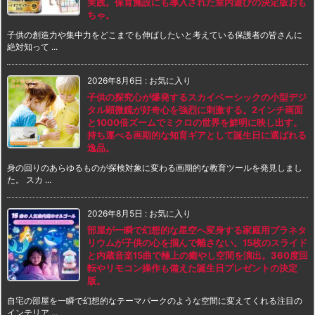
実践。保育施設にも導入された室内遊びの決定版おも
ちゃ。
子供の創造力や集中力をどこまでも伸ばしたいと考えている保護者の皆さんに
絶対知って ...
2026年8月6日
:
お気に入り
子供の探究心が爆発するスカイベーシックの小型デジ
タル顕微鏡が好奇心を強烈に刺激する。2インチ画面
と1000倍ズームでミクロの世界を鮮明に映し出す。
持ち運べる画期的な知育ギアとして誕生日に選ばれる
逸品。
身の回りのあらゆるものが探検対象に変わる画期的な教育ツールを発見しまし
た。 スカ ...
2026年8月5日
:
お気に入り
部屋が一瞬で幻想的な星空へ変身する家庭用プラネタ
リウムが子供の心を掴んで離さない。15枚のスライド
と内蔵音楽15曲で極上の癒やし空間を演出。360度回
転やリモコン操作も備えた誕生日プレゼントの決定
版。
自宅の部屋を一瞬で幻想的なテーマパークのような空間に変えてくれる注目の
インテリア ...