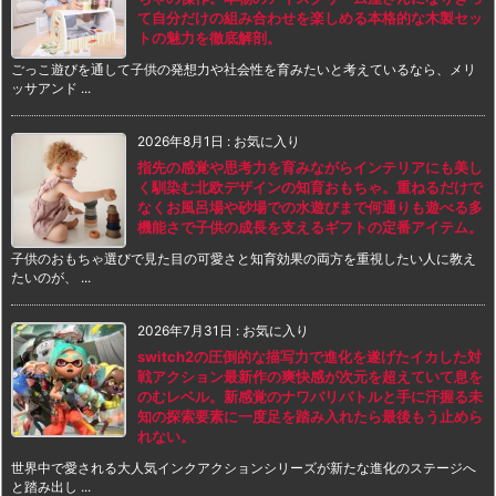
て自分だけの組み合わせを楽しめる本格的な木製セッ
トの魅力を徹底解剖。
ごっこ遊びを通して子供の発想力や社会性を育みたいと考えているなら、メリ
ッサアンド ...
2026年8月1日
:
お気に入り
指先の感覚や思考力を育みながらインテリアにも美し
く馴染む北欧デザインの知育おもちゃ。重ねるだけで
なくお風呂場や砂場での水遊びまで何通りも遊べる多
機能さで子供の成長を支えるギフトの定番アイテム。
子供のおもちゃ選びで見た目の可愛さと知育効果の両方を重視したい人に教え
たいのが、 ...
2026年7月31日
:
お気に入り
switch2の圧倒的な描写力で進化を遂げたイカした対
戦アクション最新作の爽快感が次元を超えていて息を
のむレベル。新感覚のナワバリバトルと手に汗握る未
知の探索要素に一度足を踏み入れたら最後もう止めら
れない。
世界中で愛される大人気インクアクションシリーズが新たな進化のステージへ
と踏み出し ...