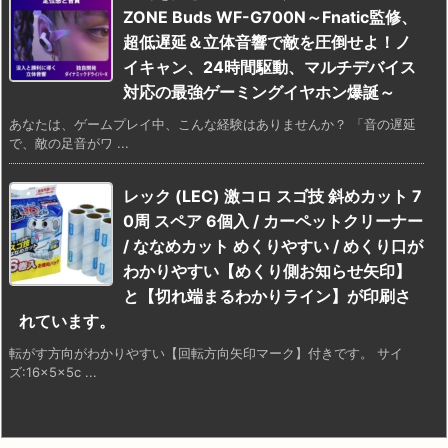
ZONE Buds WF-G700N～Fnatic監修、
超低遅延＆立体音響で敵を圧倒せよ！ノ
イキャン、24時間駆動、マルチデバイス
対応の最強ゲーミングイヤホン爆誕～
あなたは、ゲームプレイ中、こんな経験はありませんか？ 「音の遅延
で、敵の足音がワ ...
レック (LEC) 激コロ スゴ技 斜めカット 7
0周 スペア 6個入 / カーペットクリーナー
/ ななめカット めくりやすい / めくり口が
わかりやすい【めくり側お知らせ矢印】
と【切れ端まるわかりライン】が印刷さ
れています。
転がす方向がわかりやすい【回転方向矢印マーク】付きです。 サイ
ズ:16×5×5c ...