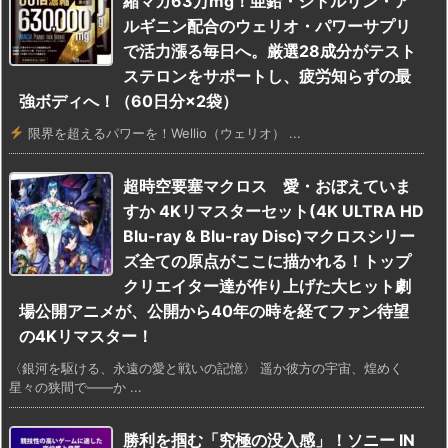
縮マカ63万mg！亜鉛・シトルリン・ア
ルギニン配合のウェリオ・パワーサプリ
で活力漲る毎日へ。厳選28成分がテスト
ステロンをサポートし、疲労知らずの最
強ボディへ！（60日分×2袋）
限界を超えるパワーを！Wellio（ウェリオ） ...
超時空要塞マクロス 愛・おぼえていま
すか 4Kリマスターセット(4K ULTRA HD
Blu-ray & Blu-ray Disc)マクロスシリー
ズ全ての原点がここに描かれる！トップ
クリエイター達が作り上げた大ヒット劇
場公開アニメが、公開から40年の時を経てファン待望
の4Kリマスター！
〈銀河を駆ける、永遠の愛と戦いの記憶〉 遥か彼方の宇宙、煌めく
星々の狭間で――か ...
勝利を掴む「究極の没入感」！ソニー IN