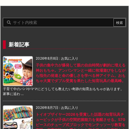
新着記事
2026年8月8日
:
お気に入り
子供の集中力が爆発して親の自由時間が劇的に増える
神おもちゃ。アンパンマンと一緒に牧場遊びをしなが
ら指先の発達と命の優しさを学べる神アイテム。おも
ちゃ大賞でダブル受賞を果たした知育玩具の最高峰。
子育て中のパパやママにどうしても教えたい奇跡の知育おもちゃがあります。
家事に追わ ...
2026年8月7日
:
お気に入り
トイオブザイヤー2026を受賞した話題の知育玩具チ
ュービックが子供の空間把握能力を覚醒させる。570
ピースのチューブ式ブロックでモンテッソーリ教育を