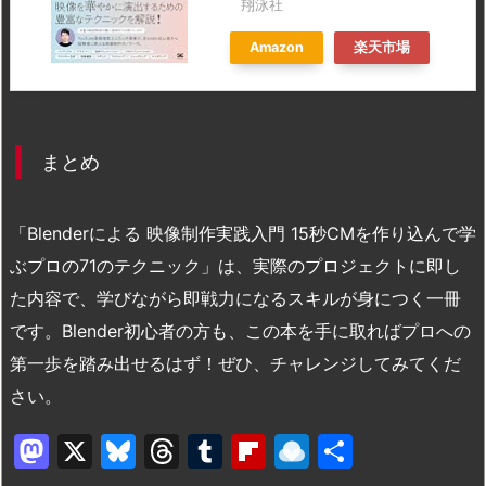
翔泳社
Amazon
楽天市場
まとめ
「Blenderによる 映像制作実践入門 15秒CMを作り込んで学
ぶプロの71のテクニック」は、実際のプロジェクトに即し
た内容で、学びながら即戦力になるスキルが身につく一冊
です。Blender初心者の方も、この本を手に取ればプロへの
第一歩を踏み出せるはず！ぜひ、チャレンジしてみてくだ
さい。
M
X
Bl
T
T
Fl
R
共
a
u
hr
u
ip
ai
有