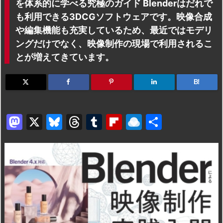
を体系的に学べる究極のガイド Blenderはだれで
も利用できる3DCGソフトウェアです。映像合成
や編集機能も充実しているため、最近ではモデリ
ングだけでなく、映像制作の現場で利用されるこ
とが増えてきています。
B!
M
X
Bl
T
T
Fl
R
共
a
u
hr
u
ip
ai
有
st
e
e
m
b
n
o
s
a
bl
o
dr
d
k
d
r
ar
o
o
y
s
d
p.
n
io