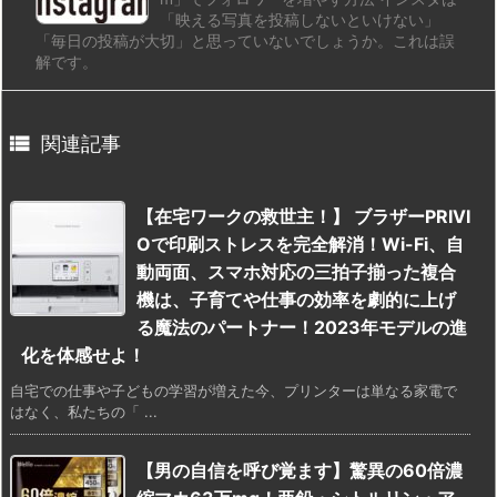
「映える写真を投稿しないといけない」
「毎日の投稿が大切」と思っていないでしょうか。これは誤
解です。

関連記事
【在宅ワークの救世主！】 ブラザーPRIVI
Oで印刷ストレスを完全解消！Wi-Fi、自
動両面、スマホ対応の三拍子揃った複合
機は、子育てや仕事の効率を劇的に上げ
る魔法のパートナー！2023年モデルの進
化を体感せよ！
自宅での仕事や子どもの学習が増えた今、プリンターは単なる家電で
はなく、私たちの「 ...
【男の自信を呼び覚ます】驚異の60倍濃