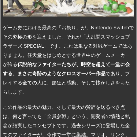
ゲーム史における最高の「お祭り」が、
Nintendo Switch
で
その究極の形を迎えました。それが「大乱闘スマッシュブ
ラザーズ
SPECIAL
」です。これは単なる対戦ゲームではあ
りません。任天堂をはじめとする世界中のゲームメーカー
が誇る
伝説的なファイターたちが、時空を超えて一堂に会
する、まさに奇跡のようなクロスオーバー作品
であり、プ
レイする全ての人に、熱狂と感動、そして懐かしさをもた
らします。
この作品の最大の魅力、そして最大の賛辞を送るべき点
は、何と言っても「全員参戦」という、開発者の情熱と執
念が結実したコンセプトです。過去シリーズに登場した全
てのファイターが、今作で一堂に集結。マリオ、リンク、