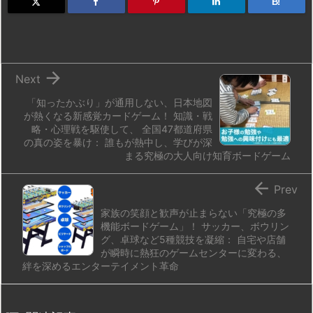
d
k
d
r
ar
o
B!
o
y
s
d
p.
n
io

Next
「知ったかぶり」が通用しない、日本地図
が熱くなる新感覚カードゲーム！ 知識・戦
略・心理戦を駆使して、 全国47都道府県
の真の姿を暴け： 誰もが熱中し、学びが深
まる究極の大人向け知育ボードゲーム

Prev
家族の笑顔と歓声が止まらない「究極の多
機能ボードゲーム」！ サッカー、ボウリン
グ、卓球など5種競技を凝縮： 自宅や店舗
が瞬時に熱狂のゲームセンターに変わる、
絆を深めるエンターテイメント革命