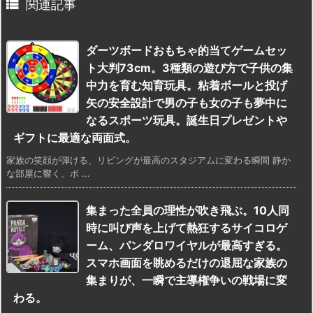

関連記事
ダーツボードおもちゃ的当てゲームセッ
ト大判73cm。3種類の遊び方で子供の集
中力を育む知育玩具。粘着ボールと投げ
矢の安全設計で男の子も女の子も夢中に
なるスポーツ玩具。誕生日プレゼントや
ギフトに最適な両面式。
家族の笑顔が弾ける、リビングが最高のスタジアムに変わる瞬間 静か
な部屋に響く、ボ ...
集まった全員の理性が吹き飛ぶ。10人同
時に叫び声を上げて熱狂するサイコロゲ
ーム、パンダロワイヤルが最高すぎる。
スマホ画面を眺めるだけの退屈な家族の
集まりが、一瞬で主導権争いの戦場に変
わる。