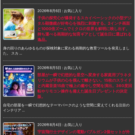
2026年8月6日
:
お気に入り
子供の探究心が爆発するスカイベーシックの小型デジ
タル顕微鏡が好奇心を強烈に刺激する。2インチ画面
と1000倍ズームでミクロの世界を鮮明に映し出す。
持ち運べる画期的な知育ギアとして誕生日に選ばれる
逸品。
身の回りのあらゆるものが探検対象に変わる画期的な教育ツールを発見しまし
た。 スカ ...
2026年8月5日
:
お気に入り
部屋が一瞬で幻想的な星空へ変身する家庭用プラネタ
リウムが子供の心を掴んで離さない。15枚のスライド
と内蔵音楽15曲で極上の癒やし空間を演出。360度回
転やリモコン操作も備えた誕生日プレゼントの決定
版。
自宅の部屋を一瞬で幻想的なテーマパークのような空間に変えてくれる注目の
インテリア ...
2026年8月4日
:
お気に入り
宇宙飛行士デザインの電動バブルガン2個セットが外