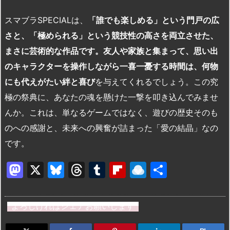
スマブラ
SPECIAL
は、
「誰でも楽しめる」という門戸の広
さと、「極められる」という競技性の高さを両立させた、
まさに芸術的な作品です。友人や家族と集まって、思い出
のキャラクターを操作しながら一喜一憂する時間は、何物
にも代えがたい絆と喜び
を与えてくれるでしょう。この究
極の祭典に、あなたの魂を懸けた一撃を叩き込んでみませ
んか。これは、単なるゲームではなく、遊びの歴史そのも
のへの感謝と、未来への興奮が詰まった「愛の結晶」なの
です。
M
X
Bl
T
T
Fl
R
共
a
u
hr
u
ip
ai
有
st
e
e
m
b
n
よろしければシェアお願いします
o
s
a
bl
o
dr