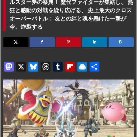
ルスター夢の祭典！ 歴代ファイターが集結し、 熱
狂と感動の対戦を繰り広げる、 史上最大のクロス
オーバーバトル： 友との絆と魂を懸けた一撃が
今、炸裂する
B!
M
X
Bl
T
T
Fl
R
共
a
u
hr
u
ip
ai
有
st
e
e
m
b
n
o
s
a
bl
o
dr
d
k
d
r
ar
o
o
y
s
d
p.
n
io