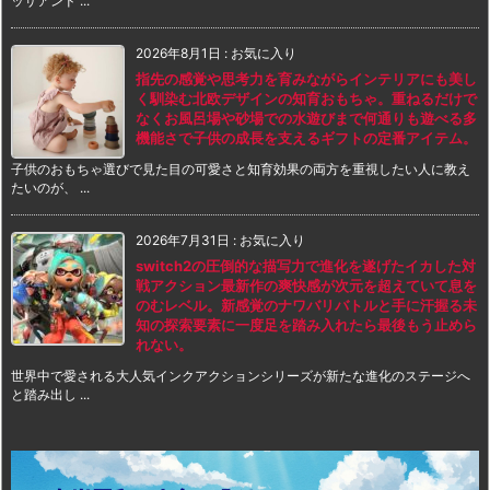
ッサアンド ...
2026年8月1日
:
お気に入り
指先の感覚や思考力を育みながらインテリアにも美し
く馴染む北欧デザインの知育おもちゃ。重ねるだけで
なくお風呂場や砂場での水遊びまで何通りも遊べる多
機能さで子供の成長を支えるギフトの定番アイテム。
子供のおもちゃ選びで見た目の可愛さと知育効果の両方を重視したい人に教え
たいのが、 ...
2026年7月31日
:
お気に入り
switch2の圧倒的な描写力で進化を遂げたイカした対
戦アクション最新作の爽快感が次元を超えていて息を
のむレベル。新感覚のナワバリバトルと手に汗握る未
知の探索要素に一度足を踏み入れたら最後もう止めら
れない。
世界中で愛される大人気インクアクションシリーズが新たな進化のステージへ
と踏み出し ...