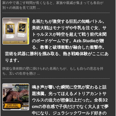
家の中で過ごす時間が長くなると、家族や親戚が集まっても各自が
別々の画面を見て沈黙 ...
名画たちが激突する狂乱の知略バトル。
美術大戦はモナリザや牛乳を注ぐ女、サ
トゥルヌスが時空を超えて戦う前代未聞
のボードゲームです。Azb.Studioが贈
る、教養と破壊衝動が融合した衝撃作。
芸術を武器に勝利を掴み取る、熱き戦略体験がここにあ
ります。
静謐な美術館の壁に掛けられた名画たちが、もしも自らの意志を持
ち、互いの生存を懸け ...
鳴き声が響いた瞬間に空気が変わると話
題沸騰。光ってほえるメトリアカントサ
ウルスの迫力が想像以上だった。全長32
cmの存在感で子供だけでなく大人まで夢
中になり、ジュラシックワールド好きの