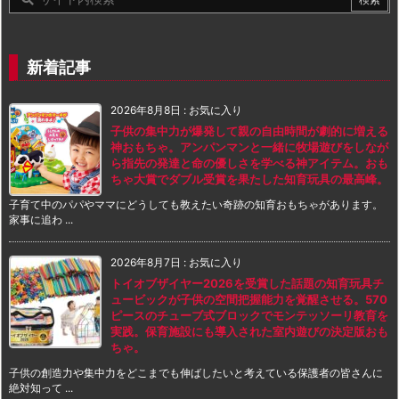
新着記事
2026年8月8日
:
お気に入り
子供の集中力が爆発して親の自由時間が劇的に増える
神おもちゃ。アンパンマンと一緒に牧場遊びをしなが
ら指先の発達と命の優しさを学べる神アイテム。おも
ちゃ大賞でダブル受賞を果たした知育玩具の最高峰。
子育て中のパパやママにどうしても教えたい奇跡の知育おもちゃがあります。
家事に追わ ...
2026年8月7日
:
お気に入り
トイオブザイヤー2026を受賞した話題の知育玩具チ
ュービックが子供の空間把握能力を覚醒させる。570
ピースのチューブ式ブロックでモンテッソーリ教育を
実践。保育施設にも導入された室内遊びの決定版おも
ちゃ。
子供の創造力や集中力をどこまでも伸ばしたいと考えている保護者の皆さんに
絶対知って ...