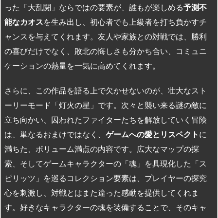
った「大乱闘」ならではの要素が、誰もが楽しめる
予測不
能なカオス
を生み出し、初心者でも上級者を打ち負かすチ
ャンスを与えてくれます。友人や家族との対戦では、勝利
の喜びだけでなく、敗北の悔しさも分かち合い、コミュニ
ケーションの熱量を一気に高めてくれます。
さらに、この作品を語る上で欠かせないのが、壮大なスト
ーリーモード「灯火の星」です。次々と襲い来る謎の敵に
立ち向かい、囚われたファイターたちを解放していく冒険
は、単なるおまけではなく、
ゲームへの愛とリスペクト
に
満ちた、ボリューム満点の内容です。広大なマップの探
索、そしてゲームキャラクターの「魂」を具現化した「ス
ピリッツ」を巡るコレクション要素は、プレイヤーの探究
心を刺激し、対戦とはまた違った感動を提供してくれま
す。好きなキャラクターの魂を装備することで、そのキャ