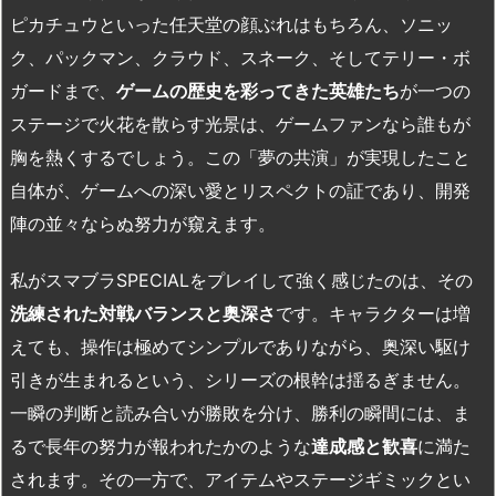
ピカチュウといった任天堂の顔ぶれはもちろん、ソニッ
ク、パックマン、クラウド、スネーク、そしてテリー・ボ
ガードまで、
ゲームの歴史を彩ってきた英雄たち
が一つの
ステージで火花を散らす光景は、ゲームファンなら誰もが
胸を熱くするでしょう。この「夢の共演」が実現したこと
自体が、ゲームへの深い愛とリスペクトの証であり、開発
陣の並々ならぬ努力が窺えます。
私がスマブラ
SPECIAL
をプレイして強く感じたのは、その
洗練された対戦バランスと奥深さ
です。キャラクターは増
えても、操作は極めてシンプルでありながら、奥深い駆け
引きが生まれるという、シリーズの根幹は揺るぎません。
一瞬の判断と読み合いが勝敗を分け、勝利の瞬間には、ま
るで長年の努力が報われたかのような
達成感と歓喜
に満た
されます。その一方で、アイテムやステージギミックとい