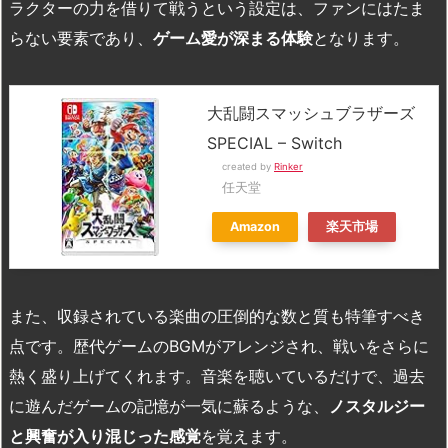
ラクターの力を借りて戦うという設定は、ファンにはたま
らない要素であり、
ゲーム愛が深まる体験
となります。
大乱闘スマッシュブラザーズ
SPECIAL – Switch
created by
Rinker
任天堂
Amazon
楽天市場
また、収録されている楽曲の圧倒的な数と質も特筆すべき
点です。歴代ゲームの
BGM
がアレンジされ、戦いをさらに
熱く盛り上げてくれます。音楽を聴いているだけで、過去
に遊んだゲームの記憶が一気に蘇るような、
ノスタルジー
と興奮が入り混じった感覚
を覚えます。