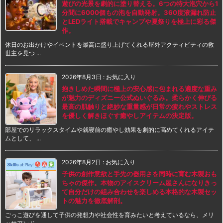
遊びの光景を劇的に塗り替える。6つの特大泡穴から1
分間に6000個もの泡を自動発射。360度液漏れ防止
とLEDライト搭載でキャンプや夏祭りを極上に彩る傑
作。
休日のお出かけやイベントを最高に盛り上げてくれる屋外アクティビティの救
世主を見つ ...
2026年8月3日
:
お気に入り
抱きしめた瞬間に極上の安心感に包まれる適度な重み
が魅力のディズニー公式ぬいぐるみ。柔らかく伸びる
最高の肌触りと絶妙な重量感が日常の疲れやストレス
を優しく解きほぐす癒やしアイテムの決定版。
部屋でのリラックスタイムや就寝前の癒やし効果を劇的に高めてくれるアイテ
ムとして、 ...
2026年8月2日
:
お気に入り
子供の創作意欲と手先の器用さを同時に育む木製おも
ちゃの傑作。本物のアイスクリーム屋さんになりきっ
て自分だけの組み合わせを楽しめる本格的な木製セッ
トの魅力を徹底解剖。
ごっこ遊びを通して子供の発想力や社会性を育みたいと考えているなら、メリ