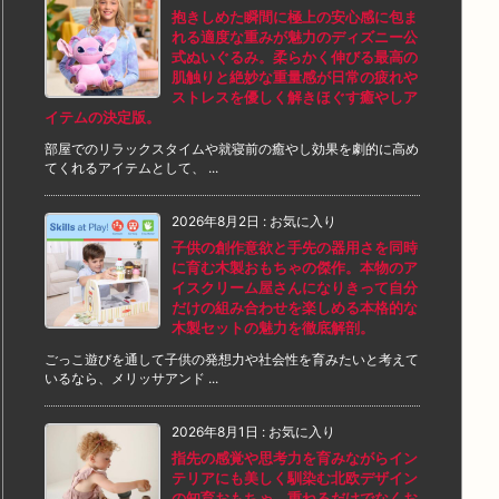
抱きしめた瞬間に極上の安心感に包ま
れる適度な重みが魅力のディズニー公
式ぬいぐるみ。柔らかく伸びる最高の
肌触りと絶妙な重量感が日常の疲れや
ストレスを優しく解きほぐす癒やしア
イテムの決定版。
部屋でのリラックスタイムや就寝前の癒やし効果を劇的に高め
てくれるアイテムとして、 ...
2026年8月2日
:
お気に入り
子供の創作意欲と手先の器用さを同時
に育む木製おもちゃの傑作。本物のア
イスクリーム屋さんになりきって自分
だけの組み合わせを楽しめる本格的な
木製セットの魅力を徹底解剖。
ごっこ遊びを通して子供の発想力や社会性を育みたいと考えて
いるなら、メリッサアンド ...
2026年8月1日
:
お気に入り
指先の感覚や思考力を育みながらイン
テリアにも美しく馴染む北欧デザイン
の知育おもちゃ。重ねるだけでなくお