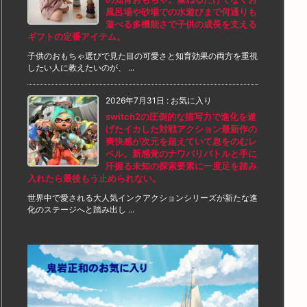
風呂場や砂場での水遊びまで何通りも
遊べる多機能さで子供の成長を支える
ギフトの定番アイテム。
子供のおもちゃ選びで見た目の可愛さと知育効果の両方を重視
したい人に教えたいのが、 ...
2026年7月31日
:
お気に入り
switch2の圧倒的な描写力で進化を遂
げたイカした対戦アクション最新作の
爽快感が次元を超えていて息をのむレ
ベル。新感覚のナワバリバトルと手に
汗握る未知の探索要素に一度足を踏み
入れたら最後もう止められない。
世界中で愛される大人気インクアクションシリーズが新たな進
化のステージへと踏み出し ...