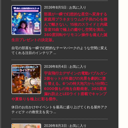
2026年8月5日
:
お気に入り
部屋が一瞬で幻想的な星空へ変身する
家庭用プラネタリウムが子供の心を掴
んで離さない。15枚のスライドと内蔵
音楽15曲で極上の癒やし空間を演出。
360度回転やリモコン操作も備えた誕
生日プレゼントの決定版。
自宅の部屋を一瞬で幻想的なテーマパークのような空間に変え
てくれる注目のインテリア ...
2026年8月4日
:
お気に入り
宇宙飛行士デザインの電動バブルガン
2個セットが外遊びの光景を劇的に塗
り替える。6つの特大泡穴から1分間に
6000個もの泡を自動発射。360度液
漏れ防止とLEDライト搭載でキャンプ
や夏祭りを極上に彩る傑作。
休日のお出かけやイベントを最高に盛り上げてくれる屋外アク
ティビティの救世主を見つ ...
2026年8月3日
:
お気に入り