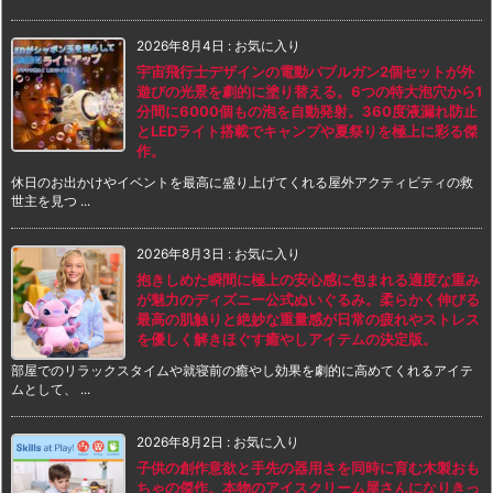
2026年8月4日
:
お気に入り
宇宙飛行士デザインの電動バブルガン2個セットが外
遊びの光景を劇的に塗り替える。6つの特大泡穴から1
分間に6000個もの泡を自動発射。360度液漏れ防止
とLEDライト搭載でキャンプや夏祭りを極上に彩る傑
作。
休日のお出かけやイベントを最高に盛り上げてくれる屋外アクティビティの救
世主を見つ ...
2026年8月3日
:
お気に入り
抱きしめた瞬間に極上の安心感に包まれる適度な重み
が魅力のディズニー公式ぬいぐるみ。柔らかく伸びる
最高の肌触りと絶妙な重量感が日常の疲れやストレス
を優しく解きほぐす癒やしアイテムの決定版。
部屋でのリラックスタイムや就寝前の癒やし効果を劇的に高めてくれるアイテ
ムとして、 ...
2026年8月2日
:
お気に入り
子供の創作意欲と手先の器用さを同時に育む木製おも
ちゃの傑作。本物のアイスクリーム屋さんになりきっ