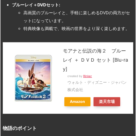
ブルーレイ＋DVDセット:
高画質のブルーレイと、手軽に楽しめるDVDの両方がセ
ットになっています。
特典映像も満載で、映画の世界をより深く楽しめます。
モアナと伝説の海２ ブルー
レイ ＋ ＤＶＤ セット [Blu-ra
y]
created by
Rinker
ウォルト・ディズニー・ジャパン
株式会社
Amazon
楽天市場
物語のポイント