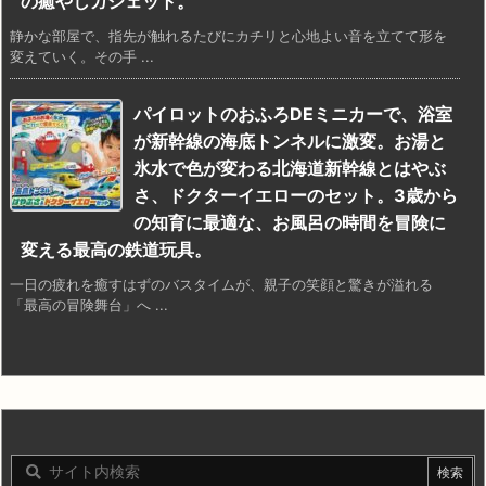
の癒やしガジェット。
静かな部屋で、指先が触れるたびにカチリと心地よい音を立てて形を
変えていく。その手 ...
パイロットのおふろDEミニカーで、浴室
が新幹線の海底トンネルに激変。お湯と
氷水で色が変わる北海道新幹線とはやぶ
さ、ドクターイエローのセット。3歳から
の知育に最適な、お風呂の時間を冒険に
変える最高の鉄道玩具。
一日の疲れを癒すはずのバスタイムが、親子の笑顔と驚きが溢れる
「最高の冒険舞台」へ ...