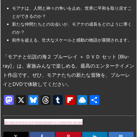
モアナは、人間と神々の争いを止め、世界に平和を取り戻すこ
とができるのか？
新たな仲間たちとの出会いが、モアナの成長をどのように導く
のか？
前作を超える、壮大なスケールと感動の物語が展開されます。
「モアナと伝説の海２ ブルーレイ ＋ ＤＶＤ セット [Blu-
ray]」は、家族みんなで楽しめる、最高のエンターテイメン
ト作品です。ぜひ、モアナたちの新たな冒険を、ブルーレ
イとDVDで体験してください。
M
X
Bl
T
T
Fl
R
共
a
u
hr
u
ip
ai
有
st
e
e
m
b
n
よろしければシェアお願いします
o
s
a
bl
o
dr
B!