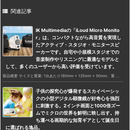

関連記事
IK Multimediaの「iLoud Micro Monito
r」は、コンパクトながら高音質を実現し
たアクティブ・スタジオ・モニタースピ
ーカーです。自宅や小規模スタジオでの
音楽制作やリスニングに最適なモデルと
して、多くのユーザーから高い評価を受けています。
製品概要 サイズと重量: 1台あたり180mm × 135mm × 90mm、重 ...
子供の探究心が爆発するスカイベーシッ
クの小型デジタル顕微鏡が好奇心を強烈
に刺激する。2インチ画面と1000倍ズー
ムでミクロの世界を鮮明に映し出す。持
ち運べる画期的な知育ギアとして誕生日
に選ばれる逸品。