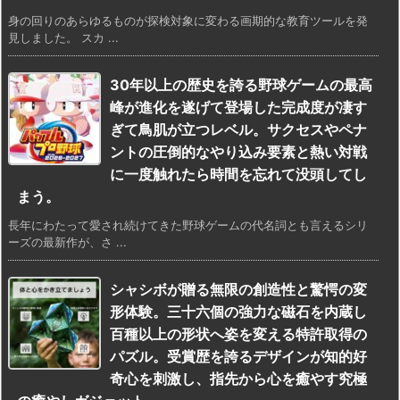
身の回りのあらゆるものが探検対象に変わる画期的な教育ツールを発
見しました。 スカ ...
30年以上の歴史を誇る野球ゲームの最高
峰が進化を遂げて登場した完成度が凄す
ぎて鳥肌が立つレベル。サクセスやペナ
ントの圧倒的なやり込み要素と熱い対戦
に一度触れたら時間を忘れて没頭してし
まう。
長年にわたって愛され続けてきた野球ゲームの代名詞とも言えるシリ
ーズの最新作が、さ ...
シャシボが贈る無限の創造性と驚愕の変
形体験。三十六個の強力な磁石を内蔵し
百種以上の形状へ姿を変える特許取得の
パズル。受賞歴を誇るデザインが知的好
奇心を刺激し、指先から心を癒やす究極