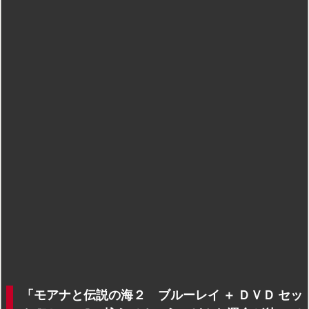
「モアナと伝説の海２ ブルーレイ ＋ ＤＶＤ セッ