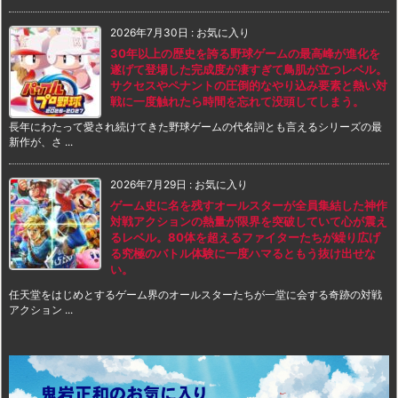
2026年7月30日
:
お気に入り
30年以上の歴史を誇る野球ゲームの最高峰が進化を
遂げて登場した完成度が凄すぎて鳥肌が立つレベル。
サクセスやペナントの圧倒的なやり込み要素と熱い対
戦に一度触れたら時間を忘れて没頭してしまう。
長年にわたって愛され続けてきた野球ゲームの代名詞とも言えるシリーズの最
新作が、さ ...
2026年7月29日
:
お気に入り
ゲーム史に名を残すオールスターが全員集結した神作
対戦アクションの熱量が限界を突破していて心が震え
るレベル。80体を超えるファイターたちが繰り広げ
る究極のバトル体験に一度ハマるともう抜け出せな
い。
任天堂をはじめとするゲーム界のオールスターたちが一堂に会する奇跡の対戦
アクション ...