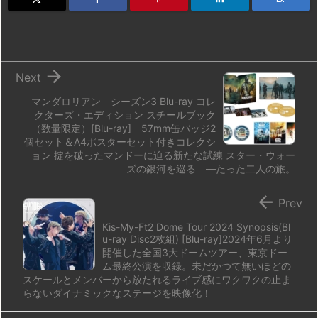
d
k
d
r
ar
o
o
y
s
d
p.
n
io

Next
マンダロリアン シーズン3 Blu-ray コレ
クターズ・エディション スチールブック
（数量限定）[Blu-ray] 57mm缶バッジ2
個セット＆A4ポスターセット付きコレクシ
ョン 掟を破ったマンドーに迫る新たな試練 スター・ウォー
ズの銀河を巡る ―たった二人の旅。

Prev
Kis-My-Ft2 Dome Tour 2024 Synopsis(Bl
u-ray Disc2枚組) [Blu-ray]2024年6月より
開催した全国3大ドームツアー、東京ドー
ム最終公演を収録。未だかつて無いほどの
スケールとメンバーから放たれるライブ感にワクワクの止ま
らないダイナミックなステージを映像化！