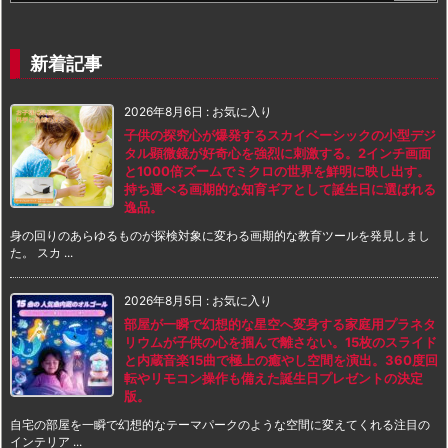
新着記事
2026年8月6日
:
お気に入り
子供の探究心が爆発するスカイベーシックの小型デジ
タル顕微鏡が好奇心を強烈に刺激する。2インチ画面
と1000倍ズームでミクロの世界を鮮明に映し出す。
持ち運べる画期的な知育ギアとして誕生日に選ばれる
逸品。
身の回りのあらゆるものが探検対象に変わる画期的な教育ツールを発見しまし
た。 スカ ...
2026年8月5日
:
お気に入り
部屋が一瞬で幻想的な星空へ変身する家庭用プラネタ
リウムが子供の心を掴んで離さない。15枚のスライド
と内蔵音楽15曲で極上の癒やし空間を演出。360度回
転やリモコン操作も備えた誕生日プレゼントの決定
版。
自宅の部屋を一瞬で幻想的なテーマパークのような空間に変えてくれる注目の
インテリア ...