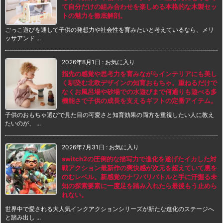
て自分だけの組み合わせを楽しめる本格的な木製セッ
トの魅力を徹底解剖。
ごっこ遊びを通して子供の発想力や社会性を育みたいと考えているなら、メリ
ッサアンド ...
2026年8月1日
:
お気に入り
指先の感覚や思考力を育みながらインテリアにも美し
く馴染む北欧デザインの知育おもちゃ。重ねるだけで
なくお風呂場や砂場での水遊びまで何通りも遊べる多
機能さで子供の成長を支えるギフトの定番アイテム。
子供のおもちゃ選びで見た目の可愛さと知育効果の両方を重視したい人に教え
たいのが、 ...
2026年7月31日
:
お気に入り
switch2の圧倒的な描写力で進化を遂げたイカした対
戦アクション最新作の爽快感が次元を超えていて息を
のむレベル。新感覚のナワバリバトルと手に汗握る未
知の探索要素に一度足を踏み入れたら最後もう止めら
れない。
世界中で愛される大人気インクアクションシリーズが新たな進化のステージへ
と踏み出し ...