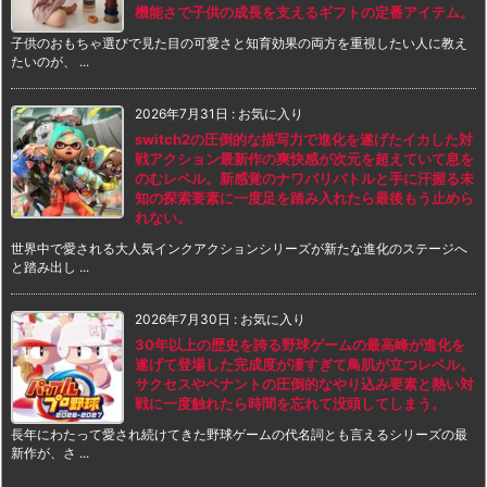
機能さで子供の成長を支えるギフトの定番アイテム。
子供のおもちゃ選びで見た目の可愛さと知育効果の両方を重視したい人に教え
たいのが、 ...
2026年7月31日
:
お気に入り
switch2の圧倒的な描写力で進化を遂げたイカした対
戦アクション最新作の爽快感が次元を超えていて息を
のむレベル。新感覚のナワバリバトルと手に汗握る未
知の探索要素に一度足を踏み入れたら最後もう止めら
れない。
世界中で愛される大人気インクアクションシリーズが新たな進化のステージへ
と踏み出し ...
2026年7月30日
:
お気に入り
30年以上の歴史を誇る野球ゲームの最高峰が進化を
遂げて登場した完成度が凄すぎて鳥肌が立つレベル。
サクセスやペナントの圧倒的なやり込み要素と熱い対
戦に一度触れたら時間を忘れて没頭してしまう。
長年にわたって愛され続けてきた野球ゲームの代名詞とも言えるシリーズの最
新作が、さ ...