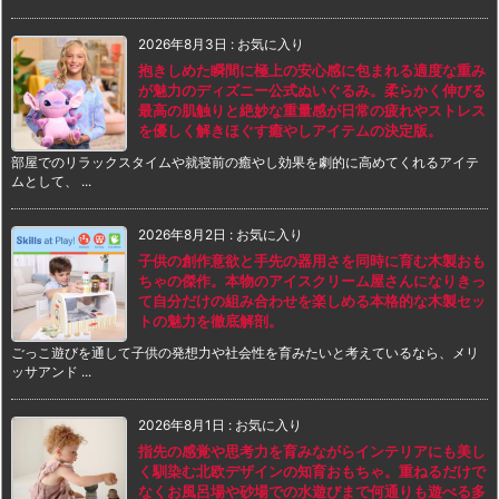
2026年8月3日
:
お気に入り
抱きしめた瞬間に極上の安心感に包まれる適度な重み
が魅力のディズニー公式ぬいぐるみ。柔らかく伸びる
最高の肌触りと絶妙な重量感が日常の疲れやストレス
を優しく解きほぐす癒やしアイテムの決定版。
部屋でのリラックスタイムや就寝前の癒やし効果を劇的に高めてくれるアイテ
ムとして、 ...
2026年8月2日
:
お気に入り
子供の創作意欲と手先の器用さを同時に育む木製おも
ちゃの傑作。本物のアイスクリーム屋さんになりきっ
て自分だけの組み合わせを楽しめる本格的な木製セッ
トの魅力を徹底解剖。
ごっこ遊びを通して子供の発想力や社会性を育みたいと考えているなら、メリ
ッサアンド ...
2026年8月1日
:
お気に入り
指先の感覚や思考力を育みながらインテリアにも美し
く馴染む北欧デザインの知育おもちゃ。重ねるだけで
なくお風呂場や砂場での水遊びまで何通りも遊べる多