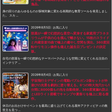
逸品。
身の回りのあらゆるものが探検対象に変わる画期的な教育ツールを発見しまし
た。 スカ ...
2026年8月5日
:
お気に入り
部屋が一瞬で幻想的な星空へ変身する家庭用プラネタ
リウムが子供の心を掴んで離さない。15枚のスライド
と内蔵音楽15曲で極上の癒やし空間を演出。360度回
転やリモコン操作も備えた誕生日プレゼントの決定
版。
自宅の部屋を一瞬で幻想的なテーマパークのような空間に変えてくれる注目の
インテリア ...
2026年8月4日
:
お気に入り
宇宙飛行士デザインの電動バブルガン2個セットが外
遊びの光景を劇的に塗り替える。6つの特大泡穴から1
分間に6000個もの泡を自動発射。360度液漏れ防止
とLEDライト搭載でキャンプや夏祭りを極上に彩る傑
作。
休日のお出かけやイベントを最高に盛り上げてくれる屋外アクティビティの救
世主を見つ ...