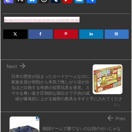
a
u
hr
u
ip
ai
有
st
e
e
m
b
n
よろしければシェアお願いします
o
s
a
bl
o
dr
d
k
d
r
ar
o
B!
o
y
s
d
p.
n
io

Next
日本の歴史が詰まったカードゲームなのに
家族全員が初戦から本気で悔しがり涙が出
るほど白熱する奇跡の知育玩具を発見。ス
マホを奪い返す圧倒的な面白さで子供の成
績が爆発的に上がる秘密の教具を今すぐ手に入れてくださ
い。

Prev
格闘ゲームで勝てないのは指のせいじゃな