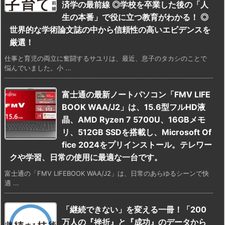
済学の最前線 ◎学校を卒業した後の「人
生の本番」で役に立つ教育がわかる！ ◎
世界的な学術論文誌の中から信頼性の高いエビデンスを
厳選！
仕事と育児の両立に奮闘するサユリは、最近、息子のタカシのことで
悩んでいました。小 ...
富士通の最新ノートパソコン「FMV LIFE
BOOK WAA/J2」は、15.6型フルHD液
晶、AMD Ryzen 7 5700U、16GBメモ
リ、512GB SSDを搭載し、Microsoft Of
fice 2024をプリインストール。テレワー
クや学習、日常の使用に最適な一台です。
富士通の「FMV LIFEBOOK WAA/J2」は、日常のあらゆるシーンで快
適 ...
「継続できない」を変える一冊！「200
万人の『挫折』と『成功』のデータから