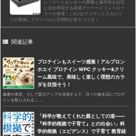
い！ゲームセンターの興奮と操作性を自宅
に完全再現する本格アーケードコントロー
ラーが登場！これ1台でコマンド入力のミ
スが激減してライバルに圧倒的な差をつける！

関連記事
プロテインもスイーツ感覚！アルプロン
ホエイ プロテイン WPC クッキー&クリ
ーム風味で、美味しく楽しく理想のカラ
ダを目指そう！
健康や美容、そして筋力アップを目指す上で、日々の食生活にプロテ
インを取り入れるこ ...
「科学が教えてくれた親としての道――
『科学的根拠で子育て』との出会い」科
学的根拠（エビデンス）で子育て 教育経