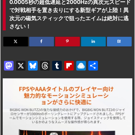
0.0005秒の超低遅延と2000Hzの異次元スピード
で対戦相手を置き去りにする新型ギアが上陸！異
次元の磁気スティックで狙ったエイムは絶対に逃
さない！
B!
M
X
Bl
T
T
Fl
R
共
a
u
hr
u
ip
ai
有
st
e
e
m
b
n
o
s
a
bl
o
dr
d
k
d
r
ar
o
o
y
s
d
p.
n
io