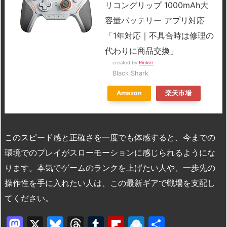
リコングリップ 1000mAh大
容量バッテリー アプリ対応
「1年対応｜不具合時は修理の
代わりに商品交換」
created by
Rinker
Black Shark
Amazon
楽天市場
このスピード感と正確さを一度でも体感すると、今までの
環境でのプレイがスローモーションに感じられるようにな
ります。本気でゲームのランクを上げたい人や、一歩先の
操作性を手に入れたい人は、この最新ギアで戦場を支配し
てください。
M
X
Bl
T
T
Fl
R
共