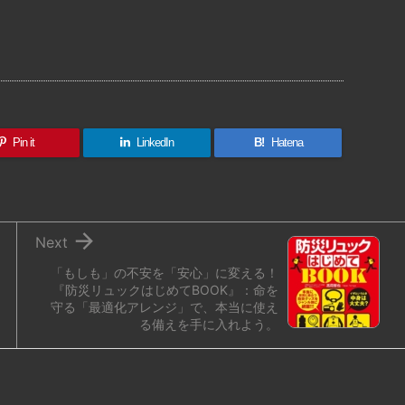
共
有
Pin it
LinkedIn
B!
Hatena

Next
「もしも」の不安を「安心」に変える！
『防災リュックはじめてBOOK』：命を
守る「最適化アレンジ」で、本当に使え
る備えを手に入れよう。