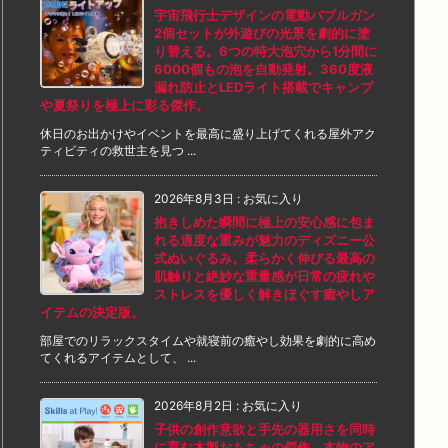
宇宙飛行士デザインの電動バブルガン
2個セットが外遊びの光景を劇的に塗
り替える。6つの特大泡穴から1分間に
6000個もの泡を自動発射。360度液
漏れ防止とLEDライト搭載でキャンプ
や夏祭りを極上に彩る傑作。
休日のお出かけやイベントを最高に盛り上げてくれる屋外アク
ティビティの救世主を見つ ...
2026年8月3日
:
お気に入り
抱きしめた瞬間に極上の安心感に包ま
れる適度な重みが魅力のディズニー公
式ぬいぐるみ。柔らかく伸びる最高の
肌触りと絶妙な重量感が日常の疲れや
ストレスを優しく解きほぐす癒やしア
イテムの決定版。
部屋でのリラックスタイムや就寝前の癒やし効果を劇的に高め
てくれるアイテムとして、 ...
2026年8月2日
:
お気に入り
子供の創作意欲と手先の器用さを同時
に育む木製おもちゃの傑作。本物のア