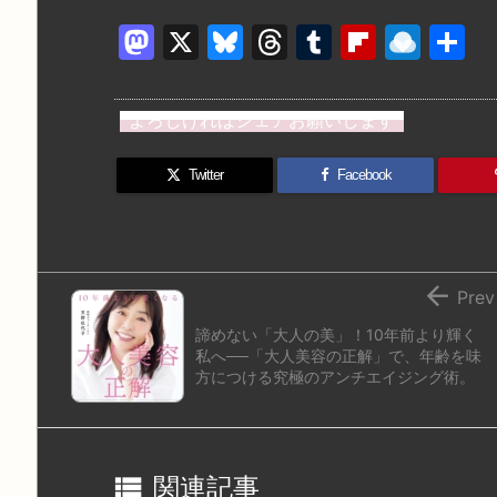
M
X
Bl
T
T
Fl
R
a
u
hr
u
ip
ai
st
e
e
m
b
n
よろしければシェアお願いします
o
s
a
bl
o
dr
d
k
d
r
ar
o
Twitter
Facebook
o
y
s
d
p.
n
io

Prev
諦めない「大人の美」！10年前より輝く
私へ──「大人美容の正解」で、年齢を味
方につける究極のアンチエイジング術。

関連記事