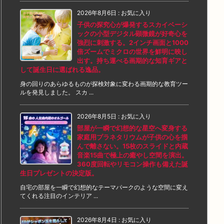
2026年8月6日
:
お気に入り
子供の探究心が爆発するスカイベーシ
ックの小型デジタル顕微鏡が好奇心を
強烈に刺激する。2インチ画面と1000
倍ズームでミクロの世界を鮮明に映し
出す。持ち運べる画期的な知育ギアと
して誕生日に選ばれる逸品。
身の回りのあらゆるものが探検対象に変わる画期的な教育ツー
ルを発見しました。 スカ ...
2026年8月5日
:
お気に入り
部屋が一瞬で幻想的な星空へ変身する
家庭用プラネタリウムが子供の心を掴
んで離さない。15枚のスライドと内蔵
音楽15曲で極上の癒やし空間を演出。
360度回転やリモコン操作も備えた誕
生日プレゼントの決定版。
自宅の部屋を一瞬で幻想的なテーマパークのような空間に変え
てくれる注目のインテリア ...
2026年8月4日
:
お気に入り