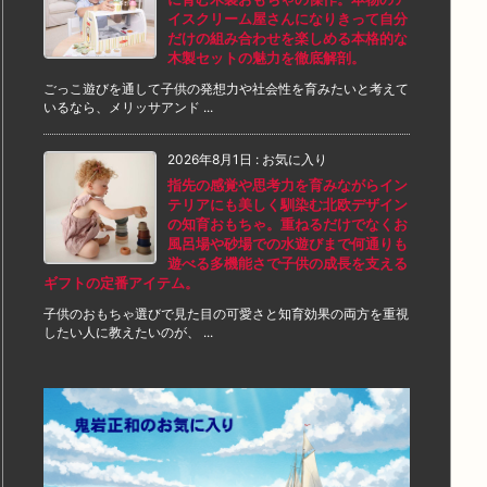
イスクリーム屋さんになりきって自分
だけの組み合わせを楽しめる本格的な
木製セットの魅力を徹底解剖。
ごっこ遊びを通して子供の発想力や社会性を育みたいと考えて
いるなら、メリッサアンド ...
2026年8月1日
:
お気に入り
指先の感覚や思考力を育みながらイン
テリアにも美しく馴染む北欧デザイン
の知育おもちゃ。重ねるだけでなくお
風呂場や砂場での水遊びまで何通りも
遊べる多機能さで子供の成長を支える
ギフトの定番アイテム。
子供のおもちゃ選びで見た目の可愛さと知育効果の両方を重視
したい人に教えたいのが、 ...