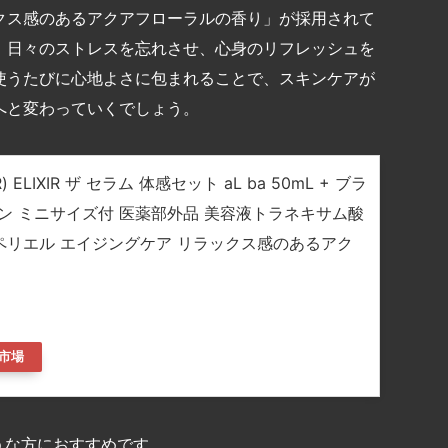
クス感のあるアクアフローラルの香り」が採用されて
、日々のストレスを忘れさせ、心身のリフレッシュを
使うたびに心地よさに包まれることで、スキンケアが
へと変わっていくでしょう。
 ELIXIR ザ セラム 体感セット aL ba 50mL + ブラ
ン ミニサイズ付 医薬部外品 美容液トラネキサム酸
ュペリエル エイジングケア リラックス感のあるアク
市場
ような方におすすめです。