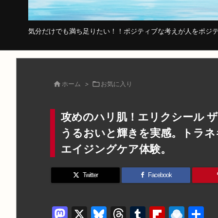
気分だけでも満ち足りたい！！ポジティブな考えが人をポジテ

ホーム
>

お気に入り
攻めのハリ肌！エリクシール ザ
うるおいと輝きを実感。トラネ
エイジングケア体験。
Twitter
Facebook
M
X
Bl
T
T
Fl
R