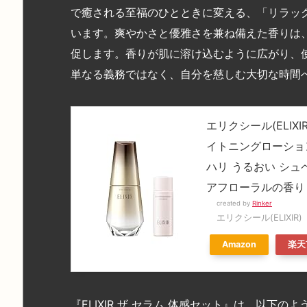
で癒される至福のひとときに変える、「リラッ
います。爽やかさと優雅さを兼ね備えた香りは
促します。香りが肌に溶け込むように広がり、
単なる義務ではなく、自分を慈しむ大切な時間
エリクシール(ELIXIR)
イトニングローショ
ハリ うるおい シ
アフローラルの香り
created by
Rinker
エリクシール(ELIXIR)
Amazon
楽天
『ELIXIR ザ セラム 体感セット』は、以下の