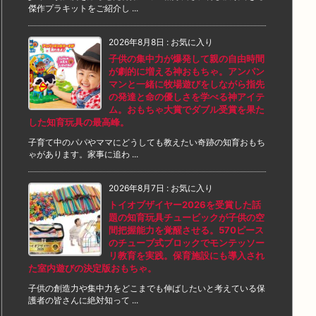
傑作プラキットをご紹介し ...
2026年8月8日
:
お気に入り
子供の集中力が爆発して親の自由時間
が劇的に増える神おもちゃ。アンパン
マンと一緒に牧場遊びをしながら指先
の発達と命の優しさを学べる神アイテ
ム。おもちゃ大賞でダブル受賞を果た
した知育玩具の最高峰。
子育て中のパパやママにどうしても教えたい奇跡の知育おもち
ゃがあります。家事に追わ ...
2026年8月7日
:
お気に入り
トイオブザイヤー2026を受賞した話
題の知育玩具チュービックが子供の空
間把握能力を覚醒させる。570ピース
のチューブ式ブロックでモンテッソー
リ教育を実践。保育施設にも導入され
た室内遊びの決定版おもちゃ。
子供の創造力や集中力をどこまでも伸ばしたいと考えている保
護者の皆さんに絶対知って ...