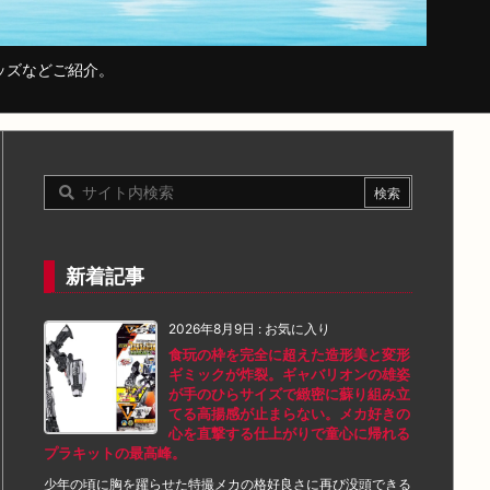
ッズなどご紹介。
新着記事
2026年8月9日
:
お気に入り
食玩の枠を完全に超えた造形美と変形
ギミックが炸裂。ギャバリオンの雄姿
が手のひらサイズで緻密に蘇り組み立
てる高揚感が止まらない。メカ好きの
心を直撃する仕上がりで童心に帰れる
プラキットの最高峰。
少年の頃に胸を躍らせた特撮メカの格好良さに再び没頭できる