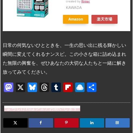
created by
Rinker
KAWADA
Amazon
楽天市場
日常の何気ないひとときを、一生の思い出に残る輝かしい
瞬間に変えてくれるナンスピ。この小さな箱に詰め込まれ
た無限の興奮を、ぜひあなたの大切な人たちと一緒に解き
放ってみてください。
M
X
Bl
T
T
Fl
R
共
a
u
hr
u
ip
ai
有
st
e
e
m
b
n
よろしければシェアお願いします
o
s
a
bl
o
dr
d
k
d
r
ar
o
B!