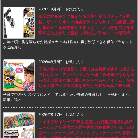
2026年8月9日
:
お気に入り
食玩の枠を完全に超えた造形美と変形ギミックが炸
裂。ギャバリオンの雄姿が手のひらサイズで緻密に蘇
り組み立てる高揚感が止まらない。メカ好きの心を直
撃する仕上がりで童心に帰れるプラキットの最高峰。
少年の頃に胸を躍らせた特撮メカの格好良さに再び没頭できる傑作プラキット
をご紹介し ...
2026年8月8日
:
お気に入り
子供の集中力が爆発して親の自由時間が劇的に増える
神おもちゃ。アンパンマンと一緒に牧場遊びをしなが
ら指先の発達と命の優しさを学べる神アイテム。おも
ちゃ大賞でダブル受賞を果たした知育玩具の最高峰。
子育て中のパパやママにどうしても教えたい奇跡の知育おもちゃがあります。
家事に追わ ...
2026年8月7日
:
お気に入り
トイオブザイヤー2026を受賞した話題の知育玩具チ
ュービックが子供の空間把握能力を覚醒させる。570
ピースのチューブ式ブロックでモンテッソーリ教育を