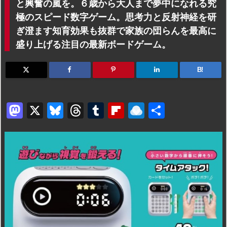
と興奮の嵐を。６歳から大人まで夢中になれる究
極のスピード数字ゲーム。思考力と反射神経を研
ぎ澄ます知育効果も抜群で家族の団らんを最高に
盛り上げる注目の最新ボードゲーム。
B!
M
X
Bl
T
T
Fl
R
共
a
u
hr
u
ip
ai
有
st
e
e
m
b
n
o
s
a
bl
o
dr
d
k
d
r
ar
o
o
y
s
d
p.
n
io