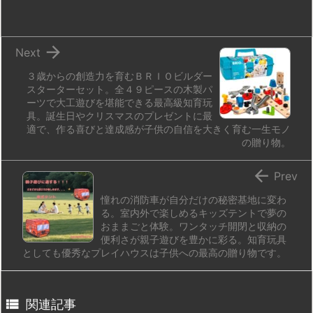
o
y
s
d
p.
n
io

Next
３歳からの創造力を育むＢＲＩＯビルダー
スターターセット。全４９ピースの木製パ
ーツで大工遊びを堪能できる最高級知育玩
具。誕生日やクリスマスのプレゼントに最
適で、作る喜びと達成感が子供の自信を大きく育む一生モノ
の贈り物。

Prev
憧れの消防車が自分だけの秘密基地に変わ
る。室内外で楽しめるキッズテントで夢の
おままごと体験。ワンタッチ開閉と収納の
便利さが親子遊びを豊かに彩る。知育玩具
としても優秀なプレイハウスは子供への最高の贈り物です。

関連記事