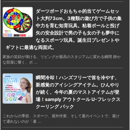
ダーツボードおもちゃ的当てゲームセッ
ト大判73cm。3種類の遊び方で子供の集
中力を育む知育玩具。粘着ボールと投げ
矢の安全設計で男の子も女の子も夢中に
なるスポーツ玩具。誕生日プレゼントや
ギフトに最適な両面式。
家族の笑顔が弾ける、リビングが最高のスタジアムに変わる瞬間 静か
な部屋に響く、ボ ...
瞬間冷却！ハンズフリーで首を冷やす、
新感覚のアイシングアイテム。ひんやり
が続く、今年の夏のマストアイテムが登
場！samply アウトクール U-フレックス
クーリング パック
これからの季節、スポーツ、屋外作業、そして夏のイベントで、避け
て通れないのが「暑 ...