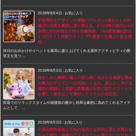
2026年8月4日
:
お気に入り
宇宙飛行士デザインの電動バブルガン2個セットが外
遊びの光景を劇的に塗り替える。6つの特大泡穴から1
分間に6000個もの泡を自動発射。360度液漏れ防止
とLEDライト搭載でキャンプや夏祭りを極上に彩る傑
作。
休日のお出かけやイベントを最高に盛り上げてくれる屋外アクティビティの救
世主を見つ ...
2026年8月3日
:
お気に入り
抱きしめた瞬間に極上の安心感に包まれる適度な重み
が魅力のディズニー公式ぬいぐるみ。柔らかく伸びる
最高の肌触りと絶妙な重量感が日常の疲れやストレス
を優しく解きほぐす癒やしアイテムの決定版。
部屋でのリラックスタイムや就寝前の癒やし効果を劇的に高めてくれるアイテ
ムとして、 ...
2026年8月2日
:
お気に入り
子供の創作意欲と手先の器用さを同時に育む木製おも
ちゃの傑作。本物のアイスクリーム屋さんになりきっ