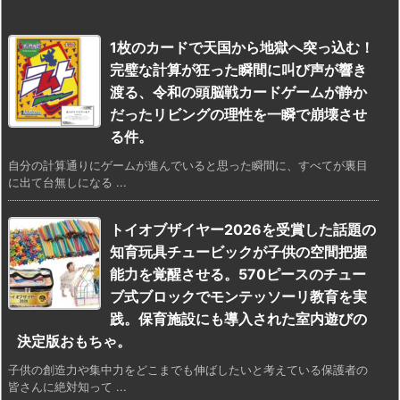
1枚のカードで天国から地獄へ突っ込む！
完璧な計算が狂った瞬間に叫び声が響き
渡る、令和の頭脳戦カードゲームが静か
だったリビングの理性を一瞬で崩壊させ
る件。
自分の計算通りにゲームが進んでいると思った瞬間に、すべてが裏目
に出て台無しになる ...
トイオブザイヤー2026を受賞した話題の
知育玩具チュービックが子供の空間把握
能力を覚醒させる。570ピースのチュー
ブ式ブロックでモンテッソーリ教育を実
践。保育施設にも導入された室内遊びの
決定版おもちゃ。
子供の創造力や集中力をどこまでも伸ばしたいと考えている保護者の
皆さんに絶対知って ...