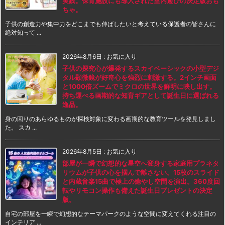
実践。保育施設にも導入された室内遊びの決定版おも
ちゃ。
子供の創造力や集中力をどこまでも伸ばしたいと考えている保護者の皆さんに
絶対知って ...
2026年8月6日
:
お気に入り
子供の探究心が爆発するスカイベーシックの小型デジ
タル顕微鏡が好奇心を強烈に刺激する。2インチ画面
と1000倍ズームでミクロの世界を鮮明に映し出す。
持ち運べる画期的な知育ギアとして誕生日に選ばれる
逸品。
身の回りのあらゆるものが探検対象に変わる画期的な教育ツールを発見しまし
た。 スカ ...
2026年8月5日
:
お気に入り
部屋が一瞬で幻想的な星空へ変身する家庭用プラネタ
リウムが子供の心を掴んで離さない。15枚のスライド
と内蔵音楽15曲で極上の癒やし空間を演出。360度回
転やリモコン操作も備えた誕生日プレゼントの決定
版。
自宅の部屋を一瞬で幻想的なテーマパークのような空間に変えてくれる注目の
インテリア ...