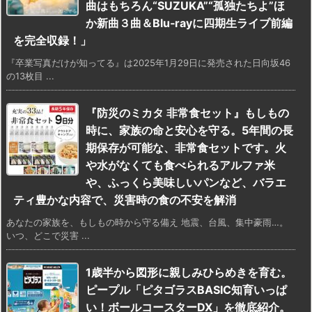
曲はもちろん“SUZUKA”“孤独たちよ”ほ
か新曲３曲＆Blu‑rayに四期生ライブ前編
を完全収録！」
『卒業写真だけが知ってる』は2025年1月29日に発売された日向坂46
の13枚目 ...
『防災のミカタ 非常食セット』もしもの
時に、家族の命と安心を守る。5年間の長
期保存が可能な、非常食セットです。火
や水がなくても食べられるアルファ米
や、ふっくら美味しいパンなど、バラエ
ティ豊かな内容で、災害時の食の不安を解消
あなたの家族を、もしもの時から守る備え 地震、台風、集中豪雨…。
いつ、どこで災害 ...
1歳半から図形に親しみひらめきを育む。
ピープル「ピタゴラスBASIC知育いっぱ
い！ボールコースターDX」を徹底紹介。