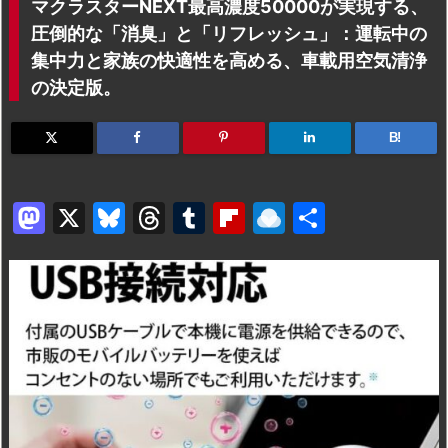
マクラスターNEXT最高濃度50000が実現する、
圧倒的な「消臭」と「リフレッシュ」：運転中の
集中力と家族の快適性を高める、車載用空気清浄
の決定版。
B!
M
X
Bl
T
T
Fl
R
共
a
u
hr
u
ip
ai
有
st
e
e
m
b
n
o
s
a
bl
o
dr
d
k
d
r
ar
o
o
y
s
d
p.
n
io