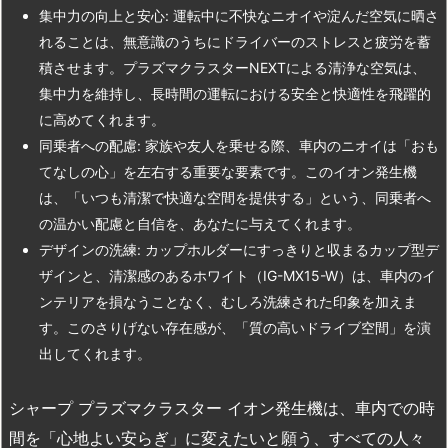
集中力の向上と安心: 運転中に不快なニオイや淀んだ空気に晒さ
れることは、無意識のうちにドライバーのストレスと疲労を蓄
積させます。プラズマクラスターNEXTによる清浄な空気は、
集中力を維持し、長時間の運転における安全と快適性を飛躍的
に高めてくれます。
同乗者への配慮: 家族や友人を乗せる際、車内のニオイは「おも
てなしの心」を左右する重要な要素です。このイオン発生機
は、「いつも清潔で快適な空間を提供する」という、同乗者へ
の温かい配慮と自信を、あなたに与えてくれます。
デザインの洗練: カップホルダーにすっきりと収まるカップ型デ
ザインと、清潔感のあるホワイト（IG-MX15-W）は、車内のイ
ンテリアを損なうことなく、むしろ洗練された印象を加えま
す。このさりげない存在感が、「質の高いドライブ空間」を演
出してくれます。
シャープ プラズマクラスター イオン発生機は、車内での時
間を「心地よい安らぎ」に変えたいと願う、すべての人々