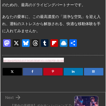
のための、最高のドライビングパートナーです。
あなたの愛車に、この最高濃度の「清浄な空気」を迎え入
れ、運転のストレスから解放される、快適な移動体験を手
に入れてみませんか。
M
X
Bl
T
T
Fl
R
共
a
u
hr
u
ip
ai
有
st
e
e
m
b
n
よろしければシェアお願いします
o
s
a
bl
o
dr
d
k
d
r
ar
o
B!
o
y
s
d
p.
n
io

Next
【運命の再構築】ポケモン レジェンズ Z-