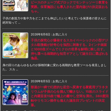
ピースのチューブ式ブロックでモンテッソーリ教育を
実践。保育施設にも導入された室内遊びの決定版おも
ちゃ。
子供の創造力や集中力をどこまでも伸ばしたいと考えている保護者の皆さんに
絶対知って ...
2026年8月6日
:
お気に入り
子供の探究心が爆発するスカイベーシックの小型デジ
タル顕微鏡が好奇心を強烈に刺激する。2インチ画面
と1000倍ズームでミクロの世界を鮮明に映し出す。
持ち運べる画期的な知育ギアとして誕生日に選ばれる
逸品。
身の回りのあらゆるものが探検対象に変わる画期的な教育ツールを発見しまし
た。 スカ ...
2026年8月5日
:
お気に入り
部屋が一瞬で幻想的な星空へ変身する家庭用プラネタ
リウムが子供の心を掴んで離さない。15枚のスライド
と内蔵音楽15曲で極上の癒やし空間を演出。360度回
転やリモコン操作も備えた誕生日プレゼントの決定
版。