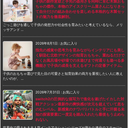
子供の創作意欲と手先の器用さを同時に育む木製おも
ちゃの傑作。本物のアイスクリーム屋さんになりきっ
て自分だけの組み合わせを楽しめる本格的な木製セッ
トの魅力を徹底解剖。
ごっこ遊びを通して子供の発想力や社会性を育みたいと考えているなら、メリ
ッサアンド ...
2026年8月1日
:
お気に入り
指先の感覚や思考力を育みながらインテリアにも美し
く馴染む北欧デザインの知育おもちゃ。重ねるだけで
なくお風呂場や砂場での水遊びまで何通りも遊べる多
機能さで子供の成長を支えるギフトの定番アイテム。
子供のおもちゃ選びで見た目の可愛さと知育効果の両方を重視したい人に教え
たいのが、 ...
2026年7月31日
:
お気に入り
switch2の圧倒的な描写力で進化を遂げたイカした対
戦アクション最新作の爽快感が次元を超えていて息を
のむレベル。新感覚のナワバリバトルと手に汗握る未
知の探索要素に一度足を踏み入れたら最後もう止めら
れない。
世界中で愛される大人気インクアクションシリーズが新たな進化のステージへ