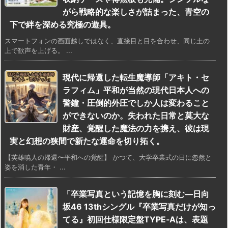
がら戦略的な楽しさが詰まった、青空の
下で絆を深める究極の遊具。
スマートフォンの画面越しではなく、直接目と目を合わせ、同じ土の
上で歓声を上げる。 ...
現代に帰還した転生魔導師「アキト・セ
ラフィム」平和が当然の現代日本人への
警鐘・圧倒的外圧でしか人は変わること
ができないのか。失われた日常と莫大な
財産、覚醒した魔法の力を携え、彼は現
実と幻想の狭間で新たな運命を切り拓く。
【英雄暁人の帰還〜平和への覚醒】 かつて、大学卒業式の日に忽然と
姿を消した青年・ ...
「卒業写真という記憶を胸に刻む—日向
坂46 13thシングル『卒業写真だけが知っ
てる』初回仕様限定盤TYPE‑Aは、表題