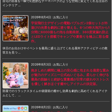
自宅の部屋を一瞬で幻想的なテーマパークのような空間に変えてくれる注目の
インテリア ...
2026年8月4日
:
お気に入り
宇宙飛行士デザインの電動バブルガン2個セットが外
遊びの光景を劇的に塗り替える。6つの特大泡穴から1
分間に6000個もの泡を自動発射。360度液漏れ防止
とLEDライト搭載でキャンプや夏祭りを極上に彩る傑
作。
休日のお出かけやイベントを最高に盛り上げてくれる屋外アクティビティの救
世主を見つ ...
2026年8月3日
:
お気に入り
抱きしめた瞬間に極上の安心感に包まれる適度な重み
が魅力のディズニー公式ぬいぐるみ。柔らかく伸びる
最高の肌触りと絶妙な重量感が日常の疲れやストレス
を優しく解きほぐす癒やしアイテムの決定版。
部屋でのリラックスタイムや就寝前の癒やし効果を劇的に高めてくれるアイテ
ムとして、 ...
2026年8月2日
:
お気に入り