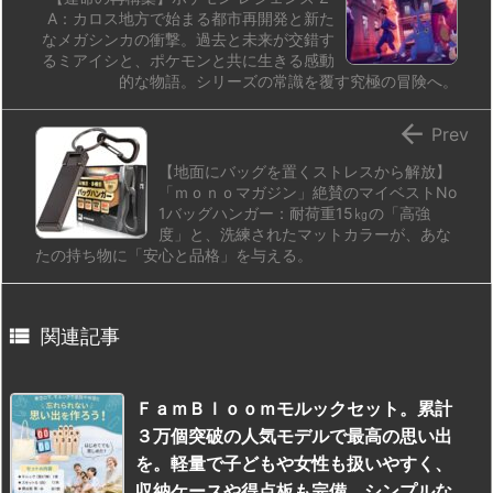
A：カロス地方で始まる都市再開発と新た
なメガシンカの衝撃。過去と未来が交錯す
るミアイシと、ポケモンと共に生きる感動
的な物語。シリーズの常識を覆す究極の冒険へ。

Prev
【地面にバッグを置くストレスから解放】
「ｍｏｎｏマガジン」絶賛のマイベストNo
1バッグハンガー：耐荷重15㎏の「高強
度」と、洗練されたマットカラーが、あな
たの持ち物に「安心と品格」を与える。

関連記事
ＦａｍＢｌｏｏｍモルックセット。累計
３万個突破の人気モデルで最高の思い出
を。軽量で子どもや女性も扱いやすく、
収納ケースや得点板も完備。シンプルな