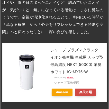
オイや、雨の日の湿ったニオイなど、諦めていたニオイ
が、気がつくと「無」になっている感覚は、まさに魔法の
ようです。空気が清浄化されることで、車内にいる時間が
「単なる移動」から「心身をリフレッシュできる特別な空
間」へと変わったことに、深い喜びを感じました。
シャープ プラズマクラスター
イオン発生機 車載用 カップ型
最高濃度 NEXT(50000) 消臭
ホワイト IG-MX15-W
created by
Rinker
シャープ(SHARP)
Amazon
楽天市場