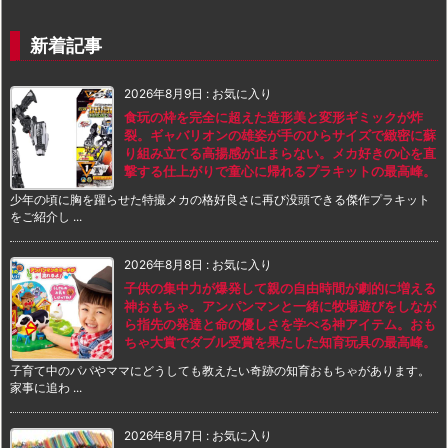
新着記事
2026年8月9日
:
お気に入り
食玩の枠を完全に超えた造形美と変形ギミックが炸
裂。ギャバリオンの雄姿が手のひらサイズで緻密に蘇
り組み立てる高揚感が止まらない。メカ好きの心を直
撃する仕上がりで童心に帰れるプラキットの最高峰。
少年の頃に胸を躍らせた特撮メカの格好良さに再び没頭できる傑作プラキット
をご紹介し ...
2026年8月8日
:
お気に入り
子供の集中力が爆発して親の自由時間が劇的に増える
神おもちゃ。アンパンマンと一緒に牧場遊びをしなが
ら指先の発達と命の優しさを学べる神アイテム。おも
ちゃ大賞でダブル受賞を果たした知育玩具の最高峰。
子育て中のパパやママにどうしても教えたい奇跡の知育おもちゃがあります。
家事に追わ ...
2026年8月7日
:
お気に入り