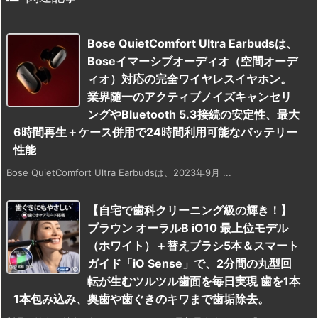
Bose QuietComfort Ultra Earbudsは、
Boseイマーシブオーディオ（空間オーデ
ィオ）対応の完全ワイヤレスイヤホン。
業界随一のアクティブノイズキャンセリ
ングやBluetooth 5.3接続の安定性、最大
6時間再生＋ケース併用で24時間利用可能なバッテリー
性能
Bose QuietComfort Ultra Earbudsは、2023年9月 ...
【自宅で歯科クリーニング級の輝き！】
ブラウン オーラルB iO10 最上位モデル
（ホワイト）＋替えブラシ5本＆スマート
ガイド「iO Sense」で、2分間の丸型回
転が生むツルツル歯面を毎日実現 歯を1本
1本包み込み、奥歯や歯ぐきのキワまで歯垢除去。