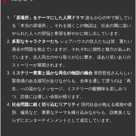
「居場所」をテーマにした人間ドラマ
誰もが心の中で探してい
る「本当の居場所」。それを描くこの物語は、社会の隅に追い
やられた人々の苦悩と希望を鮮やかに映し出しています。
多彩なキャラクターたち
シェアハウスの住人たちは皆、重たい
過去や問題を抱えていますが、それぞれに個性と魅力があふれ
ています。住人同士のやり取りが心に響き、涙あり笑いありの
ストーリーが展開されます。
ミステリー要素と温かな再生の物語の融合
誉田哲也さんらしい
緊張感のある描写がありながらも、全体を通して漂うのは「再
生」への温かなメッセージ。ミステリーの醍醐味を楽しみつ
つ、読後には優しい余韻が残ります。
社会問題に鋭く切り込むリアリティ
現代社会が抱える孤独や差
別、偏見など、重要なテーマを織り込みながらも、説教臭くな
らずにエンターテインメントとして成立しています。