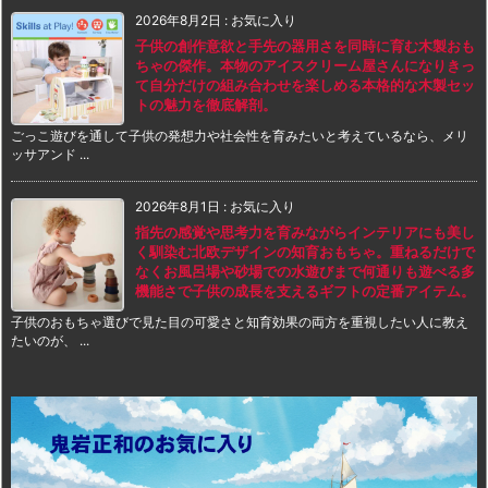
2026年8月2日
:
お気に入り
子供の創作意欲と手先の器用さを同時に育む木製おも
ちゃの傑作。本物のアイスクリーム屋さんになりきっ
て自分だけの組み合わせを楽しめる本格的な木製セッ
トの魅力を徹底解剖。
ごっこ遊びを通して子供の発想力や社会性を育みたいと考えているなら、メリ
ッサアンド ...
2026年8月1日
:
お気に入り
指先の感覚や思考力を育みながらインテリアにも美し
く馴染む北欧デザインの知育おもちゃ。重ねるだけで
なくお風呂場や砂場での水遊びまで何通りも遊べる多
機能さで子供の成長を支えるギフトの定番アイテム。
子供のおもちゃ選びで見た目の可愛さと知育効果の両方を重視したい人に教え
たいのが、 ...