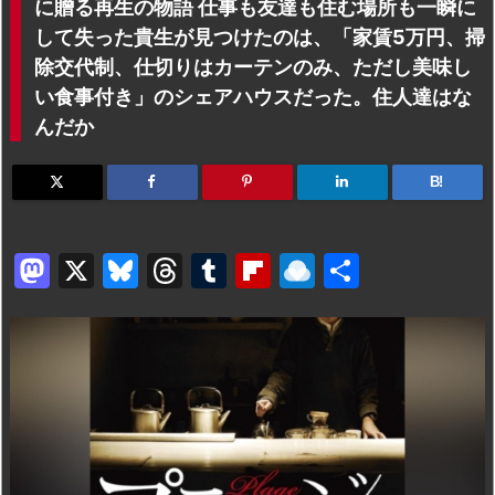
に贈る再生の物語 仕事も友達も住む場所も一瞬に
して失った貴生が見つけたのは、「家賃5万円、掃
除交代制、仕切りはカーテンのみ、ただし美味し
い食事付き」のシェアハウスだった。住人達はな
んだか
B!
M
X
Bl
T
T
Fl
R
共
a
u
hr
u
ip
ai
有
st
e
e
m
b
n
o
s
a
bl
o
dr
d
k
d
r
ar
o
o
y
s
d
p.
n
io