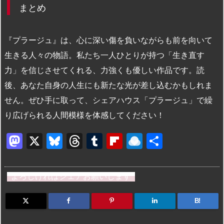
まとめ
『プラージュ』は、心に深い傷を負いながらも前を向いて
生きる人々の物語。私たち一人ひとりが持つ「生き直す
力」を信じさせてくれる、力強くも優しい作品です。読
後、あなた自身の人生にも新たな光が差し込むかもしれま
せん。ぜひ手に取って、シェアハウス「プラージュ」で繰
り広げられる人間模様を体感してください！
M
X
Bl
T
T
Fl
R
共
a
u
hr
u
ip
ai
有
st
e
e
m
b
n
よろしければシェアお願いします
o
s
a
bl
o
dr
d
k
d
r
ar
o
B!
o
y
s
d
p.