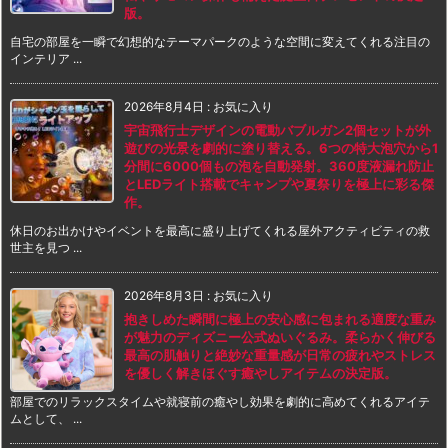
版。
自宅の部屋を一瞬で幻想的なテーマパークのような空間に変えてくれる注目の
インテリア ...
2026年8月4日
:
お気に入り
宇宙飛行士デザインの電動バブルガン2個セットが外
遊びの光景を劇的に塗り替える。6つの特大泡穴から1
分間に6000個もの泡を自動発射。360度液漏れ防止
とLEDライト搭載でキャンプや夏祭りを極上に彩る傑
作。
休日のお出かけやイベントを最高に盛り上げてくれる屋外アクティビティの救
世主を見つ ...
2026年8月3日
:
お気に入り
抱きしめた瞬間に極上の安心感に包まれる適度な重み
が魅力のディズニー公式ぬいぐるみ。柔らかく伸びる
最高の肌触りと絶妙な重量感が日常の疲れやストレス
を優しく解きほぐす癒やしアイテムの決定版。
部屋でのリラックスタイムや就寝前の癒やし効果を劇的に高めてくれるアイテ
ムとして、 ...