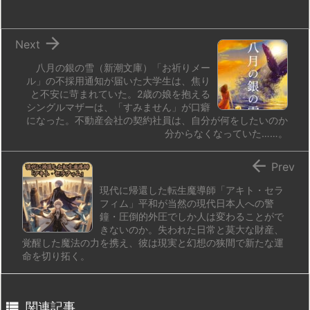
n
io

Next
八月の銀の雪（新潮文庫）「お祈りメー
ル」の不採用通知が届いた大学生は、焦り
と不安に苛まれていた。2歳の娘を抱える
シングルマザーは、「すみません」が口癖
になった。不動産会社の契約社員は、自分が何をしたいのか
分からなくなっていた……。

Prev
現代に帰還した転生魔導師「アキト・セラ
フィム」平和が当然の現代日本人への警
鐘・圧倒的外圧でしか人は変わることがで
きないのか。失われた日常と莫大な財産、
覚醒した魔法の力を携え、彼は現実と幻想の狭間で新たな運
命を切り拓く。

関連記事