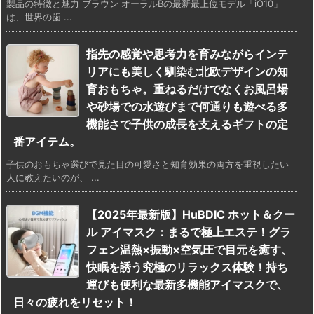
製品の特徴と魅力 ブラウン オーラルBの最新最上位モデル「iO10」
は、世界の歯 ...
指先の感覚や思考力を育みながらインテ
リアにも美しく馴染む北欧デザインの知
育おもちゃ。重ねるだけでなくお風呂場
や砂場での水遊びまで何通りも遊べる多
機能さで子供の成長を支えるギフトの定
番アイテム。
子供のおもちゃ選びで見た目の可愛さと知育効果の両方を重視したい
人に教えたいのが、 ...
【2025年最新版】HuBDIC ホット＆クー
ル アイマスク：まるで極上エステ！グラ
フェン温熱×振動×空気圧で目元を癒す、
快眠を誘う究極のリラックス体験！持ち
運びも便利な最新多機能アイマスクで、
日々の疲れをリセット！