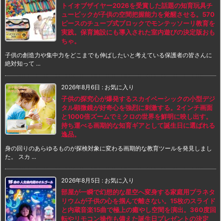
トイオブザイヤー2026を受賞した話題の知育玩具チ
ュービックが子供の空間把握能力を覚醒させる。570
ピースのチューブ式ブロックでモンテッソーリ教育を
実践。保育施設にも導入された室内遊びの決定版おも
ちゃ。
子供の創造力や集中力をどこまでも伸ばしたいと考えている保護者の皆さんに
絶対知って ...
2026年8月6日
:
お気に入り
子供の探究心が爆発するスカイベーシックの小型デジ
タル顕微鏡が好奇心を強烈に刺激する。2インチ画面
と1000倍ズームでミクロの世界を鮮明に映し出す。
持ち運べる画期的な知育ギアとして誕生日に選ばれる
逸品。
身の回りのあらゆるものが探検対象に変わる画期的な教育ツールを発見しまし
た。 スカ ...
2026年8月5日
:
お気に入り
部屋が一瞬で幻想的な星空へ変身する家庭用プラネタ
リウムが子供の心を掴んで離さない。15枚のスライド
と内蔵音楽15曲で極上の癒やし空間を演出。360度回
転やリモコン操作も備えた誕生日プレゼントの決定