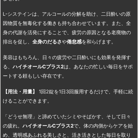
L-システインは、アルコールの分解を助け、二日酔いの原
因物質を無毒化する働きも持ち合わせています。また、全
身の代謝を活発にすることで、疲労の原因となる老廃物の
排出を促し、
全身のだるさ
や
倦怠感
を和らげます。
美容はもちろん、日々の疲労や二日酔いにも効果を発揮す
る、
ハイチオール
C
プラス2
は、あなたの忙しい毎日をサポ
ートする頼もしい存在です。
【用法・用量】
1回2錠を1日3回服用するだけで、手軽に続
けることができます。
「どうせ無理」と諦めていたシミやそばかす、そして日々
の疲れ。
ハイチオール
C
プラス2
で、体の内側からケアを始
め、透明感あふれる美しさと、活き活きとした毎日を取り