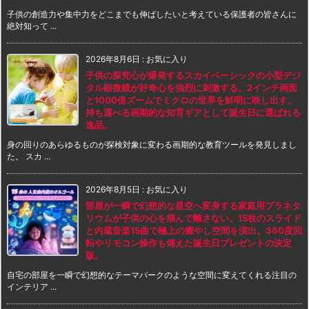
子供の創造力や集中力をどこまでも伸ばしたいと考えている保護者の皆さんに
絶対知って ...
2026年8月6日
:
お気に入り
子供の探究心が爆発するスカイベーシックの小型デジ
タル顕微鏡が好奇心を強烈に刺激する。2インチ画面
と1000倍ズームでミクロの世界を鮮明に映し出す。
持ち運べる画期的な知育ギアとして誕生日に選ばれる
逸品。
身の回りのあらゆるものが探検対象に変わる画期的な教育ツールを発見しまし
た。 スカ ...
2026年8月5日
:
お気に入り
部屋が一瞬で幻想的な星空へ変身する家庭用プラネタ
リウムが子供の心を掴んで離さない。15枚のスライド
と内蔵音楽15曲で極上の癒やし空間を演出。360度回
転やリモコン操作も備えた誕生日プレゼントの決定
版。
自宅の部屋を一瞬で幻想的なテーマパークのような空間に変えてくれる注目の
インテリア ...