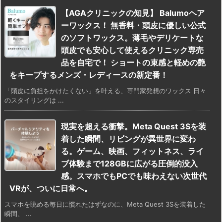
【AGAクリニックの知見】 Balumoヘア
ーワックス！ 無香料・頭皮に優しい公式
のソフトワックス。薄毛やデリケートな
頭皮でも安心して使えるクリニック専売
品を自宅で！ ショートの束感と軽めの艶
をキープするメンズ・レディースの新定番！
「頭皮に負担をかけたくない」を叶える、専門家発想のワックス 日々
のスタイリングは ...
現実を超える衝撃。Meta Quest 3Sを装
着した瞬間、リビングが異世界に変わ
る。ゲーム、映画、フィットネス、ライ
ブ体験まで128GBに広がる圧倒的没入
感。スマホでもPCでも味わえない次世代
VRが、ついに日常へ。
スマホを眺める毎日に慣れたはずなのに、Meta Quest 3Sを装着した
瞬間、 ...