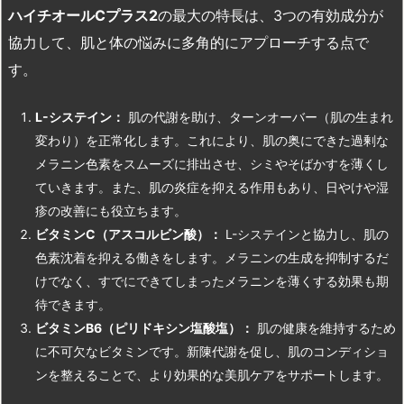
ハイチオールC
プラス2
の最大の特長は、3つの有効成分が
協力して、肌と体の悩みに多角的にアプローチする点で
す。
L-
システイン：
肌の代謝を助け、ターンオーバー（肌の生まれ
変わり）を正常化します。これにより、肌の奥にできた過剰な
メラニン色素をスムーズに排出させ、シミやそばかすを薄くし
ていきます。また、肌の炎症を抑える作用もあり、日やけや湿
疹の改善にも役立ちます。
ビタミンC
（アスコルビン酸）：
L-システインと協力し、肌の
色素沈着を抑える働きをします。メラニンの生成を抑制するだ
けでなく、すでにできてしまったメラニンを薄くする効果も期
待できます。
ビタミンB6
（ピリドキシン塩酸塩）：
肌の健康を維持するため
に不可欠なビタミンです。新陳代謝を促し、肌のコンディショ
ンを整えることで、より効果的な美肌ケアをサポートします。