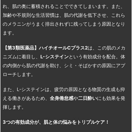
れ、肌の奥に蓄積されることでできてしまいます。また、
加齢や不規則な生活習慣は、肌の代謝を低下させ、これら
のメラニンがうまく排出されずに残ってしまう原因となり
ます。
【第3
類医薬品】ハイチオールC
プラス2
は、この肌のメカ
ニズムに着目し、
L-
システイン
という有効成分を配合。体
の内側から肌の代謝を助け、シミ・そばかすの原因にアプ
ローチします。
また、L-システインは、疲労の原因となる物質の生成も抑
える働きがあるため、
全身倦怠感
や
二日酔い
にも効果を発
揮します。
3
つの有効成分が、肌と体の悩みをトリプルケア！