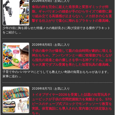
2026年8月9日
:
お気に入り
食玩の枠を完全に超えた造形美と変形ギミックが炸
裂。ギャバリオンの雄姿が手のひらサイズで緻密に蘇
り組み立てる高揚感が止まらない。メカ好きの心を直
撃する仕上がりで童心に帰れるプラキットの最高峰。
少年の頃に胸を躍らせた特撮メカの格好良さに再び没頭できる傑作プラキット
をご紹介し ...
2026年8月8日
:
お気に入り
子供の集中力が爆発して親の自由時間が劇的に増える
神おもちゃ。アンパンマンと一緒に牧場遊びをしなが
ら指先の発達と命の優しさを学べる神アイテム。おも
ちゃ大賞でダブル受賞を果たした知育玩具の最高峰。
子育て中のパパやママにどうしても教えたい奇跡の知育おもちゃがあります。
家事に追わ ...
2026年8月7日
:
お気に入り
トイオブザイヤー2026を受賞した話題の知育玩具チ
ュービックが子供の空間把握能力を覚醒させる。570
ピースのチューブ式ブロックでモンテッソーリ教育を
実践。保育施設にも導入された室内遊びの決定版おも
ちゃ。