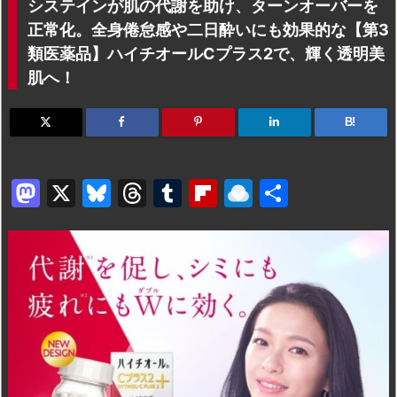
システインが肌の代謝を助け、ターンオーバーを
正常化。全身倦怠感や二日酔いにも効果的な【第3
類医薬品】ハイチオールCプラス2で、輝く透明美
肌へ！
B!
M
X
Bl
T
T
Fl
R
共
a
u
hr
u
ip
ai
有
st
e
e
m
b
n
o
s
a
bl
o
dr
d
k
d
r
ar
o
o
y
s
d
p.
n
io