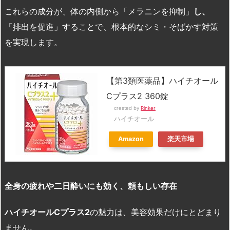
これらの成分が、体の内側から「メラニンを抑制」
し、
「排出を促進」することで、根本的なシミ・そばかす対策
を実現します。
【第3類医薬品】ハイチオール
Cプラス2 360錠
created by
Rinker
ハイチオール
Amazon
楽天市場
全身の疲れや二日酔いにも効く、頼もしい存在
ハイチオールC
プラス2
の魅力は、美容効果だけにとどまり
ません。