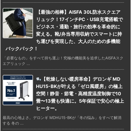
【最強の相棒】AISFA 30L防水スクエア
リュック！17インチPC・USB充電搭載で
ビジネス・通勤・旅行の効率を革命的に
変える。靴/弁当専用収納でスマートに持
ち運びを実現した、大人のための多機能
バックパック！
「必要なもの」をすべて持ち運ぶ！究極の機能美を追求したAISFAスク
エアリュック ...
【乾燥しない暖房革命】デロンギ MD
HU15-BKが叶える「ゼロ風暖房」の極上
空間！静音・節電・高精度温度制御で10
畳〜13畳も快適に。5年保証で安心の極上
ヒーター。
最高の心地よさ。デロンギ MDHU15-BKが「冬の悩み」をすべて解消
する 冬の ...