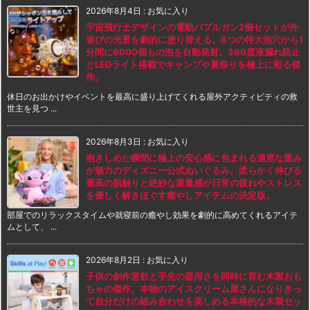
2026年8月4日
:
お気に入り
宇宙飛行士デザインの電動バブルガン2個セットが外
遊びの光景を劇的に塗り替える。6つの特大泡穴から1
分間に6000個もの泡を自動発射。360度液漏れ防止
とLEDライト搭載でキャンプや夏祭りを極上に彩る傑
作。
休日のお出かけやイベントを最高に盛り上げてくれる屋外アクティビティの救
世主を見つ ...
2026年8月3日
:
お気に入り
抱きしめた瞬間に極上の安心感に包まれる適度な重み
が魅力のディズニー公式ぬいぐるみ。柔らかく伸びる
最高の肌触りと絶妙な重量感が日常の疲れやストレス
を優しく解きほぐす癒やしアイテムの決定版。
部屋でのリラックスタイムや就寝前の癒やし効果を劇的に高めてくれるアイテ
ムとして、 ...
2026年8月2日
:
お気に入り
子供の創作意欲と手先の器用さを同時に育む木製おも
ちゃの傑作。本物のアイスクリーム屋さんになりきっ
て自分だけの組み合わせを楽しめる本格的な木製セッ