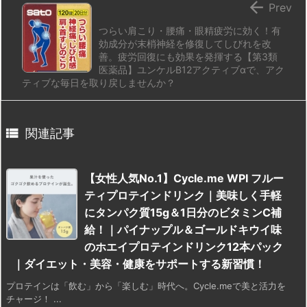

Prev
つらい肩こり・腰痛・眼精疲労に効く！有
効成分が末梢神経を修復してしびれを改
善。疲労回復にも効果を発揮する【第3類
医薬品】ユンケルB12アクティブαで、アク
ティブな毎日を取り戻しませんか？

関連記事
【女性人気No.1】Cycle.me WPI フルー
ティプロテインドリンク｜美味しく手軽
にタンパク質15g＆1日分のビタミンC補
給！｜パイナップル＆ゴールドキウイ味
のホエイプロテインドリンク12本パック
｜ダイエット・美容・健康をサポートする新習慣！
プロテインは「飲む」から「楽しむ」時代へ。Cycle.meで美と活力を
チャージ！ ...