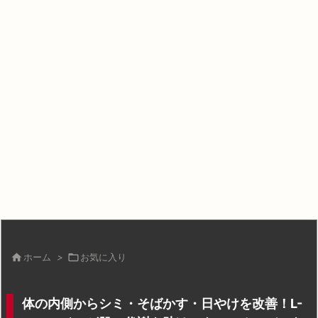

ホーム
>

お気に入り
体の内側からシミ・そばかす・日やけを改善！L-