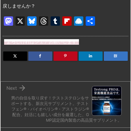
戻しませんか？
M
X
Bl
T
T
Fl
R
共
a
u
hr
u
ip
ai
有
st
e
e
m
b
n
よろしければシェアお願いします
o
s
a
bl
o
dr
d
k
d
r
ar
o
B!
o
y
s
d
p.
n
io

Next
男の自信を取り戻す！テストステロンをサ
ポートする、新次元サプリメント。テスト
フェン®・バイオペリン®・アストラジン®
配合。妊活にも嬉しい成分を厳選した、G
MP認定国内製造の高品質サプリメント。