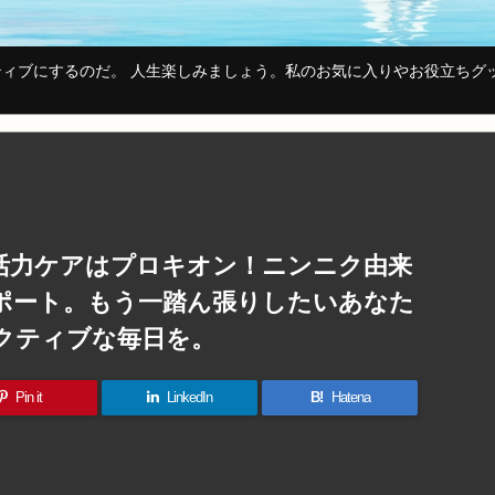
ィブにするのだ。 人生楽しみましょう。私のお気に入りやお役立ちグ
活力ケアはプロキオン！ニンニク由来
ポート。もう一踏ん張りしたいあなた
クティブな毎日を。
Pin it
LinkedIn
B!
Hatena
共