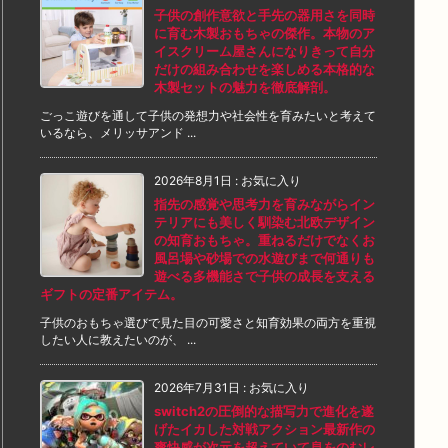
子供の創作意欲と手先の器用さを同時
に育む木製おもちゃの傑作。本物のア
イスクリーム屋さんになりきって自分
だけの組み合わせを楽しめる本格的な
木製セットの魅力を徹底解剖。
ごっこ遊びを通して子供の発想力や社会性を育みたいと考えて
いるなら、メリッサアンド ...
2026年8月1日
:
お気に入り
指先の感覚や思考力を育みながらイン
テリアにも美しく馴染む北欧デザイン
の知育おもちゃ。重ねるだけでなくお
風呂場や砂場での水遊びまで何通りも
遊べる多機能さで子供の成長を支える
ギフトの定番アイテム。
子供のおもちゃ選びで見た目の可愛さと知育効果の両方を重視
したい人に教えたいのが、 ...
2026年7月31日
:
お気に入り
switch2の圧倒的な描写力で進化を遂
げたイカした対戦アクション最新作の
爽快感が次元を超えていて息をのむレ