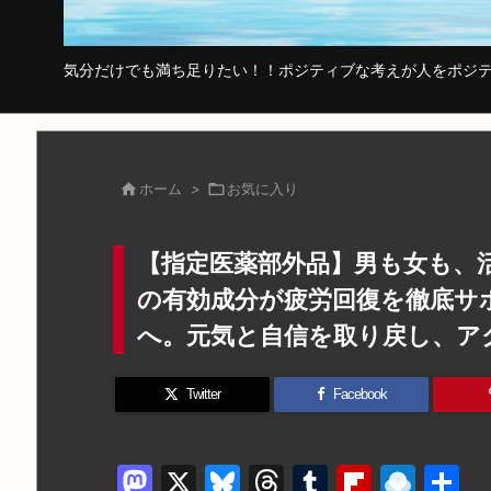
気分だけでも満ち足りたい！！ポジティブな考えが人をポジテ

ホーム
>

お気に入り
【指定医薬部外品】男も女も、
の有効成分が疲労回復を徹底サ
へ。元気と自信を取り戻し、ア
Twitter
Facebook
M
X
Bl
T
T
Fl
R