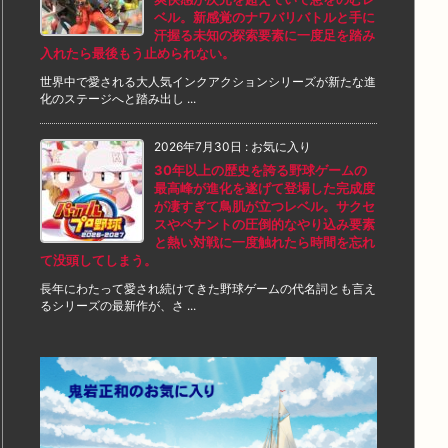
ベル。新感覚のナワバリバトルと手に
汗握る未知の探索要素に一度足を踏み
入れたら最後もう止められない。
世界中で愛される大人気インクアクションシリーズが新たな進
化のステージへと踏み出し ...
2026年7月30日
:
お気に入り
30年以上の歴史を誇る野球ゲームの
最高峰が進化を遂げて登場した完成度
が凄すぎて鳥肌が立つレベル。サクセ
スやペナントの圧倒的なやり込み要素
と熱い対戦に一度触れたら時間を忘れ
て没頭してしまう。
長年にわたって愛され続けてきた野球ゲームの代名詞とも言え
るシリーズの最新作が、さ ...