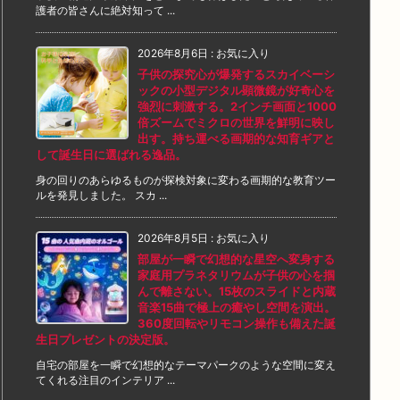
護者の皆さんに絶対知って ...
2026年8月6日
:
お気に入り
子供の探究心が爆発するスカイベーシ
ックの小型デジタル顕微鏡が好奇心を
強烈に刺激する。2インチ画面と1000
倍ズームでミクロの世界を鮮明に映し
出す。持ち運べる画期的な知育ギアと
して誕生日に選ばれる逸品。
身の回りのあらゆるものが探検対象に変わる画期的な教育ツー
ルを発見しました。 スカ ...
2026年8月5日
:
お気に入り
部屋が一瞬で幻想的な星空へ変身する
家庭用プラネタリウムが子供の心を掴
んで離さない。15枚のスライドと内蔵
音楽15曲で極上の癒やし空間を演出。
360度回転やリモコン操作も備えた誕
生日プレゼントの決定版。
自宅の部屋を一瞬で幻想的なテーマパークのような空間に変え
てくれる注目のインテリア ...