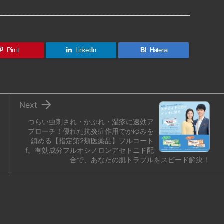
有
Pin it
LinkedIn
B!
Hatena

Next
つらい虫刺され・かぶれ・湿疹に速効ア
プローチ！優れた抗炎症作用でかゆみを
鎮める【指定第2類医薬品】フルコート
f。有効成分フルオシノロンアセトニド配
合で、あなたの肌トラブルをスピード解決！