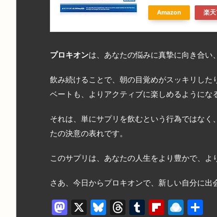
Amazon
楽天
プロキオン
は、あなたの悩みに真摯に向き合い
飲み続けることで、朝の目覚めがスッキリした
ベートも、よりアクティブに楽しめるようにな
それは、単にサプリを飲むという行為ではなく
たの決意の表れです。
このサプリは、あなたの人生をより豊かで、よ
さあ、今日からプロキオンで、新しい自分に出
M
X
Bl
T
T
Fl
R