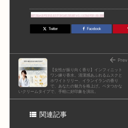
a
u
hr
u
ip
ai
st
e
e
m
b
n
よろしければシェアお願いします
o
s
a
bl
o
dr
d
k
d
r
ar
o
Twitter
Facebook
o
y
s
d
p.
n
io

Prev
【女性が振り向く香り】インフィニット
ワン練り香水。清潔感あふれるムスクと
ホワイトリリー、イランイランの香り
で、あなたの魅力を格上げ。ベタつかな
いクリームタイプで、手軽に好印象を演出。

関連記事