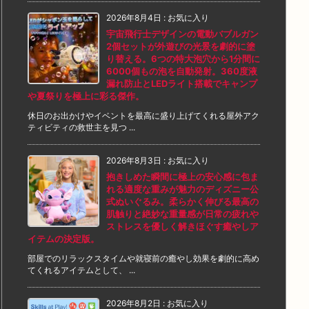
2026年8月4日
:
お気に入り
宇宙飛行士デザインの電動バブルガン
2個セットが外遊びの光景を劇的に塗
り替える。6つの特大泡穴から1分間に
6000個もの泡を自動発射。360度液
漏れ防止とLEDライト搭載でキャンプ
や夏祭りを極上に彩る傑作。
休日のお出かけやイベントを最高に盛り上げてくれる屋外アク
ティビティの救世主を見つ ...
2026年8月3日
:
お気に入り
抱きしめた瞬間に極上の安心感に包ま
れる適度な重みが魅力のディズニー公
式ぬいぐるみ。柔らかく伸びる最高の
肌触りと絶妙な重量感が日常の疲れや
ストレスを優しく解きほぐす癒やしア
イテムの決定版。
部屋でのリラックスタイムや就寝前の癒やし効果を劇的に高め
てくれるアイテムとして、 ...
2026年8月2日
:
お気に入り