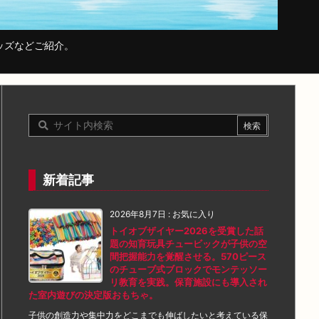
ッズなどご紹介。
新着記事
2026年8月7日
:
お気に入り
トイオブザイヤー2026を受賞した話
題の知育玩具チュービックが子供の空
間把握能力を覚醒させる。570ピース
のチューブ式ブロックでモンテッソー
リ教育を実践。保育施設にも導入され
た室内遊びの決定版おもちゃ。
子供の創造力や集中力をどこまでも伸ばしたいと考えている保