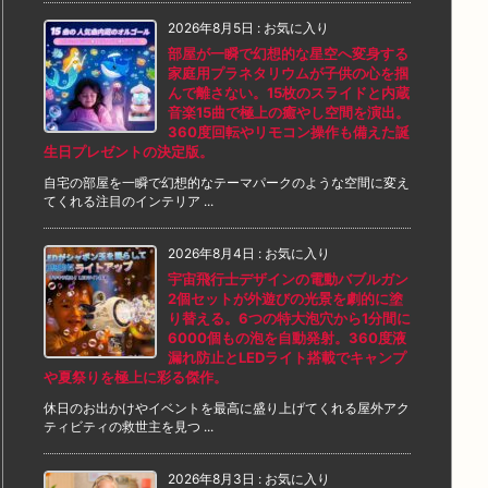
2026年8月5日
:
お気に入り
部屋が一瞬で幻想的な星空へ変身する
家庭用プラネタリウムが子供の心を掴
んで離さない。15枚のスライドと内蔵
音楽15曲で極上の癒やし空間を演出。
360度回転やリモコン操作も備えた誕
生日プレゼントの決定版。
自宅の部屋を一瞬で幻想的なテーマパークのような空間に変え
てくれる注目のインテリア ...
2026年8月4日
:
お気に入り
宇宙飛行士デザインの電動バブルガン
2個セットが外遊びの光景を劇的に塗
り替える。6つの特大泡穴から1分間に
6000個もの泡を自動発射。360度液
漏れ防止とLEDライト搭載でキャンプ
や夏祭りを極上に彩る傑作。
休日のお出かけやイベントを最高に盛り上げてくれる屋外アク
ティビティの救世主を見つ ...
2026年8月3日
:
お気に入り