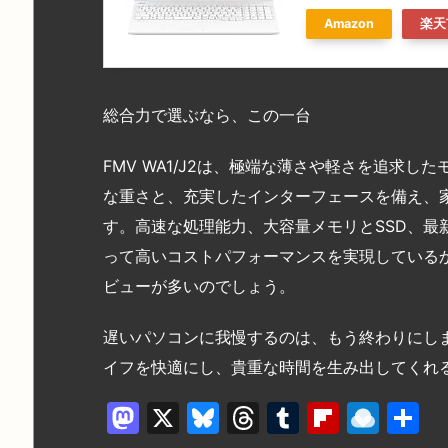
Amazon
楽天
総合力で選ぶなら、この一台
FMV WA1/J2は、極端な薄さや軽さを追求し
な重さと、充実したインターフェースを備え、
す。高速な処理能力、大容量メモリとSSD、最新
って高いコストパフォーマンスを実現している
ビューが多いのでしょう。
遅いパソコンに我慢するのは、もう終わりにしませ
イフを快適にし、貴重な時間を生み出してくれ
M
X
Bl
T
T
Fl
R