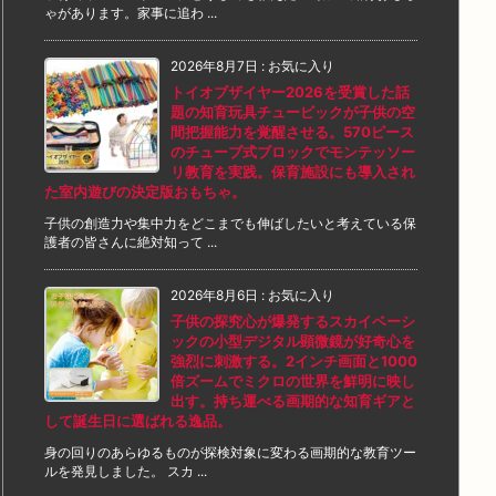
ゃがあります。家事に追わ ...
2026年8月7日
:
お気に入り
トイオブザイヤー2026を受賞した話
題の知育玩具チュービックが子供の空
間把握能力を覚醒させる。570ピース
のチューブ式ブロックでモンテッソー
リ教育を実践。保育施設にも導入され
た室内遊びの決定版おもちゃ。
子供の創造力や集中力をどこまでも伸ばしたいと考えている保
護者の皆さんに絶対知って ...
2026年8月6日
:
お気に入り
子供の探究心が爆発するスカイベーシ
ックの小型デジタル顕微鏡が好奇心を
強烈に刺激する。2インチ画面と1000
倍ズームでミクロの世界を鮮明に映し
出す。持ち運べる画期的な知育ギアと
して誕生日に選ばれる逸品。
身の回りのあらゆるものが探検対象に変わる画期的な教育ツー
ルを発見しました。 スカ ...