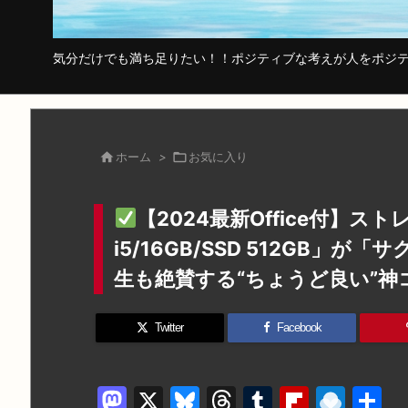
気分だけでも満ち足りたい！！ポジティブな考えが人をポジテ

ホーム
>

お気に入り
【2024最新Office付】ス
i5/16GB/SSD 512GB
生も絶賛する“ちょうど良い”神
Twitter
Facebook
M
X
Bl
T
T
Fl
R