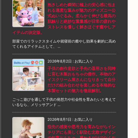
抱きしめた瞬間に極上の安心感に包ま
れる適度な重みが魅力のディズニー公
式ぬいぐるみ。柔らかく伸びる最高の
肌触りと絶妙な重量感が日常の疲れや
ストレスを優しく解きほぐす癒やしア
イテムの決定版。
部屋でのリラックスタイムや就寝前の癒やし効果を劇的に高め
てくれるアイテムとして、 ...
2026年8月2日
:
お気に入り
子供の創作意欲と手先の器用さを同時
に育む木製おもちゃの傑作。本物のア
イスクリーム屋さんになりきって自分
だけの組み合わせを楽しめる本格的な
木製セットの魅力を徹底解剖。
ごっこ遊びを通して子供の発想力や社会性を育みたいと考えて
いるなら、メリッサアンド ...
2026年8月1日
:
お気に入り
指先の感覚や思考力を育みながらイン
テリアにも美しく馴染む北欧デザイン
の知育おもちゃ。重ねるだけでなくお