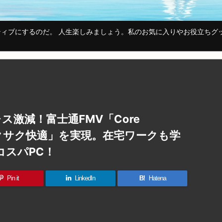
ィブにするのだ。 人生楽しみましょう。私のお気に入りやお役立ちグ
トレス激減！富士通FMV「Core
」が「サクサク快適」を実現。在宅ワークも学
コスパPC！
Pin it
LinkedIn
B!
Hatena
共