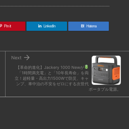
有
Pin it
LinkedIn
B!
Hatena

Next
【革命的進化】Jackery 1000 Newが
「1時間満充電」と「10年長寿命」を両
立！超軽量・高出力1500Wで防災、キャ
ンプ、車中泊の不安をゼロにする次世代
ポータブル電源。