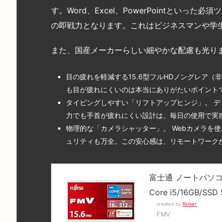
す。Word、Excel、PowerPointとい
の即戦力となります。これはビジネスマンや学
また、国産メーカーらしい細やかな配慮も光り
目の疲れを軽減する15.6型フルHDノングレア
も目が疲れにくいのは本当にありがたいポイント
タイピングしやすい「リフトアップヒンジ」。 
力でも手首が疲れにくい設計は、毎日の使用で実
物理的な「カメラシャッター」。 Webカメラを
ュリティも万全。この安心感は、リモートワーク
富士通 ノートパソコン FMV
Core i5/16GB/S
created by
Rinker
FMV