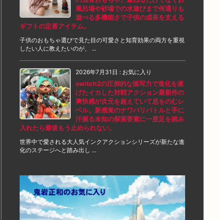
風呂場や砂場での水遊びまで何通りも
遊べる多機能さで子供の成長を支える
ギフトの定番アイテム。
子供のおもちゃ選びで見た目の可愛さと知育効果の両方を重視
したい人に教えたいのが、 ...
2026年7月31日
:
お気に入り
switch2の圧倒的な描写力で進化を遂
げたイカした対戦アクション最新作の
爽快感が次元を超えていて息をのむレ
ベル。新感覚のナワバリバトルと手に
汗握る未知の探索要素に一度足を踏み
入れたら最後もう止められない。
世界中で愛される大人気インクアクションシリーズが新たな進
化のステージへと踏み出し ...