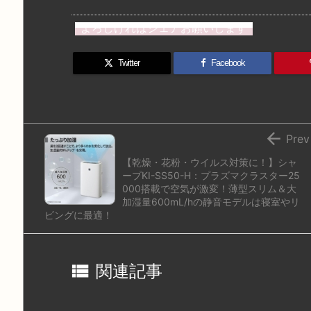
a
u
hr
u
ip
ai
st
e
e
m
b
n
よろしければシェアお願いします
o
s
a
bl
o
dr
d
k
d
r
ar
o
Twitter
Facebook
o
y
s
d
p.
n
io

Prev
【乾燥・花粉・ウイルス対策に！】シャ
ープKI-SS50-H：プラズマクラスター25
000搭載で空気が激変！薄型スリム＆大
加湿量600mL/hの静音モデルは寝室やリ
ビングに最適！

関連記事