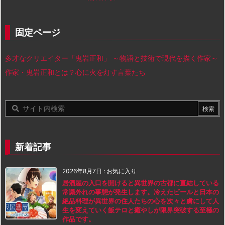
固定ページ
多才なクリエイター「鬼岩正和」 ～物語と技術で現代を描く作家～
作家・鬼岩正和とは？心に火を灯す言葉たち
新着記事
2026年8月7日
:
お気に入り
居酒屋の入口を開けると異世界の古都に直結している
常識外れの事態が発生します。冷えたビールと日本の
絶品料理が異世界の住人たちの心を次々と虜にして人
生を変えていく飯テロと癒やしが限界突破する至極の
作品です。