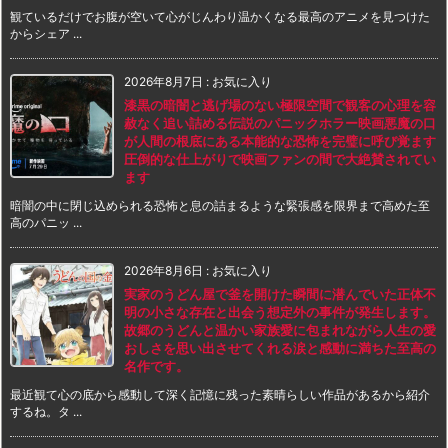
観ているだけでお腹が空いて心がじんわり温かくなる最高のアニメを見つけた
からシェア ...
2026年8月7日
:
お気に入り
漆黒の暗闇と逃げ場のない極限空間で観客の心理を容
赦なく追い詰める伝説のパニックホラー映画悪魔の口
が人間の根底にある本能的な恐怖を完璧に呼び覚ます
圧倒的な仕上がりで映画ファンの間で大絶賛されてい
ます
暗闇の中に閉じ込められる恐怖と息の詰まるような緊張感を限界まで高めた至
高のパニッ ...
2026年8月6日
:
お気に入り
実家のうどん屋で釜を開けた瞬間に潜んでいた正体不
明の小さな存在と出会う想定外の事件が発生します。
故郷のうどんと温かい家族愛に包まれながら人生の愛
おしさを思い出させてくれる涙と感動に満ちた至高の
名作です。
最近観て心の底から感動して深く記憶に残った素晴らしい作品があるから紹介
するね。タ ...