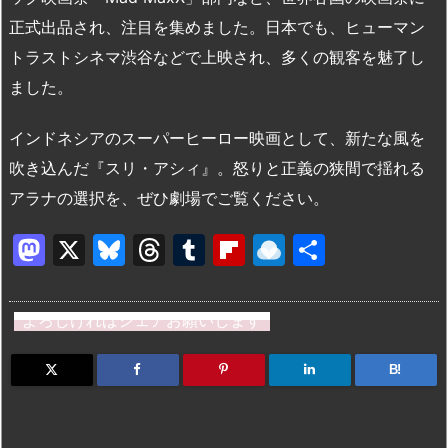
正式出品され、注目を集めました。日本でも、ヒューマン
トラストシネマ渋谷などで上映され、多くの観客を魅了し
ました。
インドネシアのスーパーヒーロー映画として、新たな風を
吹き込んだ『スリ・アシィ』。怒りと正義の狭間で揺れる
アラナの選択を、ぜひ劇場でご覧ください。
M
X
Bl
T
T
Fl
R
共
a
u
hr
u
ip
ai
有
st
e
e
m
b
n
よろしければシェアお願いします
o
s
a
bl
o
dr
d
k
d
r
ar
o
B!
o
y
s
d
p.
n
io