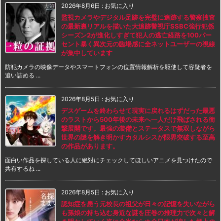
2026年8月6日
:
お気に入り
監視カメラやデジタル足跡を完璧に追跡する警察捜査
の最新裏リアルを描いた大追跡警視庁SSBC強行犯係
シーズン2が進化しすぎて犯人の逃亡経路を100パー
セント暴く異次元の臨場感に全ネットユーザーの視線
が集中しています
防犯カメラの映像データやスマートフォンの位置情報解析を駆使して容疑者を
追い詰める ...
2026年8月5日
:
お気に入り
デスゲームを終わらせて現実に戻れるはずだった最悪
のラストから500年後の未来へ一人だけ飛ばされる衝
撃展開です。最強の装備とステータスで無双しながら
世界の謎を解き明かすカタルシスが限界突破する至高
の作品があります。
面白い作品を探している人に絶対にチェックしてほしいアニメを見つけたので
共有するね ...
2026年8月5日
:
お気に入り
認知症を患う元校長の祖父が日々の記憶を失いながら
も孫娘の持ち込む身近な謎を圧巻の推理力で次々と解