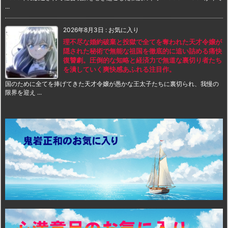
...
2026年8月3日
:
お気に入り
理不尽な婚約破棄と投獄で全てを奪われた天才令嬢が
隠された秘術で無能な祖国を徹底的に追い詰める痛快
復讐劇。圧倒的な知略と経済力で無道な裏切り者たち
を潰していく爽快感あふれる注目作。
国のために全てを捧げてきた天才令嬢が愚かな王太子たちに裏切られ、我慢の
限界を迎え ...