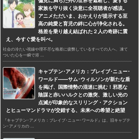
偏見に満ちた外の世界を遮断し、愛する
家族を守り抜く決意に全視聴者が感涙。
アニメただいま、おかえりが提示する至
高の純愛と育児の絆に心が浄化される。
格差を乗り越え結ばれた２人の奇跡に震
え、今すぐ愛を叫べ。
社会の冷たい視線や理不尽な格差に疲弊しているすべての人へ、凍て
ついた心を一瞬で溶 ...
キャプテン･アメリカ：ブレイブ･ニュー･
ワールド――サム･ウィルソンが新たな盾
を掲げ、国際情勢の混迷に挑む！邪悪な
陰謀と赤いハルクとの激突、激しい光の
点滅が印象的なスリリング・アクション
とヒューマンドラマが交錯する、未来への希望と絶望
『キャプテン･アメリカ：ブレイブ･ニュー･ワールド』は、旧キャプテ
ン･アメリカの ...