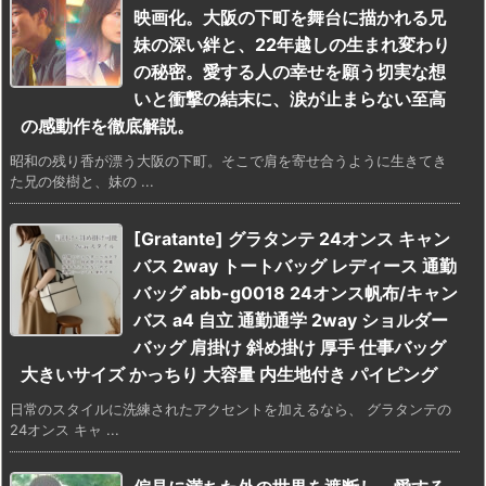
映画化。大阪の下町を舞台に描かれる兄
妹の深い絆と、22年越しの生まれ変わり
の秘密。愛する人の幸せを願う切実な想
いと衝撃の結末に、涙が止まらない至高
の感動作を徹底解説。
昭和の残り香が漂う大阪の下町。そこで肩を寄せ合うように生きてき
た兄の俊樹と、妹の ...
[Gratante] グラタンテ 24オンス キャン
バス 2way トートバッグ レディース 通勤
バッグ abb-g0018 24オンス帆布/キャン
バス a4 自立 通勤通学 2way ショルダー
バッグ 肩掛け 斜め掛け 厚手 仕事バッグ
大きいサイズ かっちり 大容量 内生地付き パイピング
日常のスタイルに洗練されたアクセントを加えるなら、 グラタンテの
24オンス キャ ...