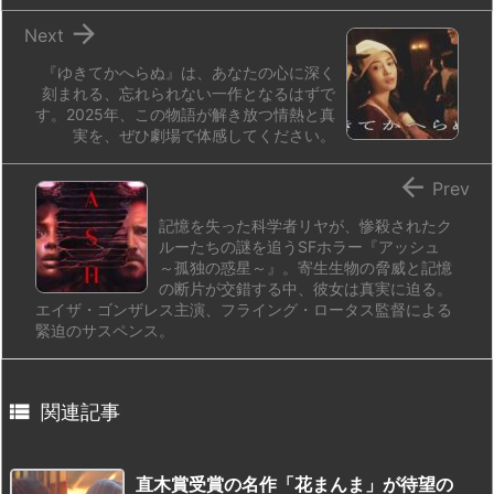

Next
『ゆきてかへらぬ』は、あなたの心に深く
刻まれる、忘れられない一作となるはずで
す。2025年、この物語が解き放つ情熱と真
実を、ぜひ劇場で体感してください。

Prev
記憶を失った科学者リヤが、惨殺されたク
ルーたちの謎を追うSFホラー『アッシュ
～孤独の惑星～』。寄生生物の脅威と記憶
の断片が交錯する中、彼女は真実に迫る。
エイザ・ゴンザレス主演、フライング・ロータス監督による
緊迫のサスペンス。

関連記事
直木賞受賞の名作「花まんま」が待望の