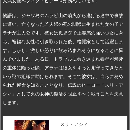
人気女優ペフィタ・ピアースが務めています。
物語は、ジャワ島のムラピ山の噴火から逃げる途中で事故
に遭い、亡くなった若夫婦の死の間際に生まれた女の子ア
ラナが主人公です。彼女は孤児院で正義感の強い少女に育
ち、裕福な女性に引き取られた後、格闘家として活躍しま
す。しかし、激しい怒りに飲み込まれそうになることに悩
んでいました。ある日、トラブルに巻き込まれ養母が瀕死
の重体に陥った際、アラナは彼女をずっと見守ってきたと
いう謎の組織に助けられます。そこで彼女は、自らに秘め
られた運命を知ることとなり、伝説のヒーロー「スリ・ア
シィ」として火の女神の復活を阻止すべく戦うことを決意
します。
スリ・アシィ