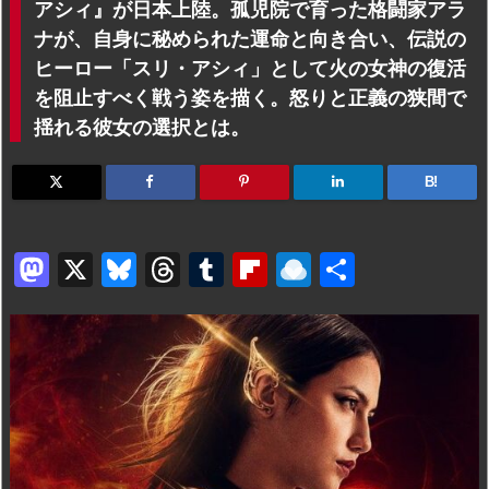
アシィ』が日本上陸。孤児院で育った格闘家アラ
ナが、自身に秘められた運命と向き合い、伝説の
ヒーロー「スリ・アシィ」として火の女神の復活
を阻止すべく戦う姿を描く。怒りと正義の狭間で
揺れる彼女の選択とは。
B!
M
X
Bl
T
T
Fl
R
共
a
u
hr
u
ip
ai
有
st
e
e
m
b
n
o
s
a
bl
o
dr
d
k
d
r
ar
o
o
y
s
d
p.
n
io