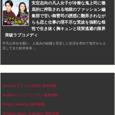
安定志向の凡人女子が冷徹な鬼上司に徹
底的に搾取される地獄のファッション編
集部で甘い御曹司の誘惑に翻弄されなが
らも恋と仕事の理不尽な荒波を強靭な根
性で生き抜く胸キュンと現実逃避の限界
突破ラブコメディ
平凡な幸せを願い、人並みの結婚と安定した生活を求めて地方から上
京してきた鈴木奈未 ...
AmazonプライムVIDEO 無料体験
Audibleプレミアムプラン無料体験
Kindle Unlimited 無料体験
Amazon Music Unlimited 無料体験