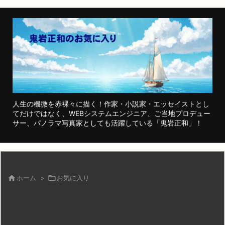
人生の機微を赤裸々に描く！作家・小説家・エッセイストとし
てだけではなく、WEBシステムエンジニア、ご当地プロデュー
サー、パノラマ写真家としても活躍している「鬼岩正和」！

ホーム
>

お気に入り