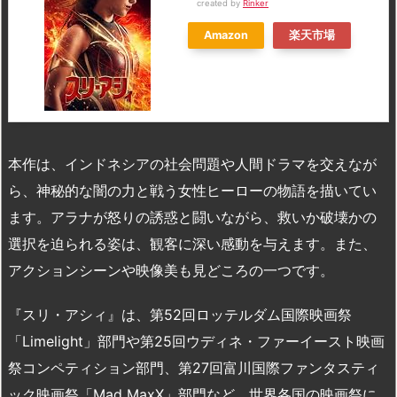
created by
Rinker
Amazon
楽天市場
本作は、インドネシアの社会問題や人間ドラマを交えなが
ら、神秘的な闇の力と戦う女性ヒーローの物語を描いてい
ます。アラナが怒りの誘惑と闘いながら、救いか破壊かの
選択を迫られる姿は、観客に深い感動を与えます。また、
アクションシーンや映像美も見どころの一つです。
『スリ・アシィ』は、第52回ロッテルダム国際映画祭
「Limelight」部門や第25回ウディネ・ファーイースト映画
祭コンペティション部門、第27回富川国際ファンタスティ
ック映画祭「Mad MaxX」部門など、世界各国の映画祭に