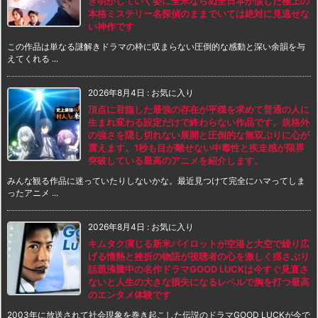
き明かしていく姿に全米ならぬ全日本が涙した極上の
本格ミステリー名探偵のままでいては絶対に見逃せな
い神作です
この作品は単なる謎解きドラマの枠に収まらない圧倒的な感動と深い余韻を与
えてくれる ...
2026年8月4日
:
お気に入り
頂点に君臨した最強の存在が平穏を求めて普通の人に
生まれ変わる設定だけで終わらない作品です。規格外
の強さを隠し切れない展開と圧倒的な無双ぶりに心が
震えます。1秒も目が離せない中毒性と疾走感が限界
突破している最高のアニメを紹介します。
みんな観る作品に迷っていたりしないかな。最近見つけて完全にハマってしま
ったアニメ ...
2026年8月4日
:
お気に入り
キムタク演じる新米パイロットが空港と大空で繰り広
げる情熱と挫折の物語が視聴者の心を激しく揺さぶり
話題沸騰中の名作ドラマGOOD LUCKは今すぐ見直さ
ないと人生の大きな損失になるレベルで胸を打つ最高
のエンタメ体験です
2003年に放送されて社会現象を巻き起こした伝説のドラマGOOD LUCKが今で