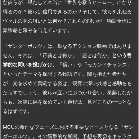
な彼らが、果たして本当に「世界を救うヒーロー」になり
得るのか？彼らは信用できるのか？そして、彼らを束ねる
ヴァルの真の狙いとは何か？これらの問いが、物語全体に
緊張感と深みを与えています。
『サンダーボルツ』は、単なるアクション映画ではありま
せん。それは、「正義とは何か」「悪とは何か」
という哲
学的な問いを投げかけ、
「償い」や「セカンドチャンス」
といったテーマを探求する物語です。闇を抱えた者たち
が、光を求めて奮闘する姿は、観客に深い共感と感動をも
たらすでしょう。彼らが互いにぶつかり合い、葛藤しなが
らも、次第に絆を深めていく過程は、見どころの一つとな
るはずです。
MCUの新たなフェーズにおける重要なピースとなる『サン
ダーボルツ』。その衝撃的な展開、予想を裏切るキャラク