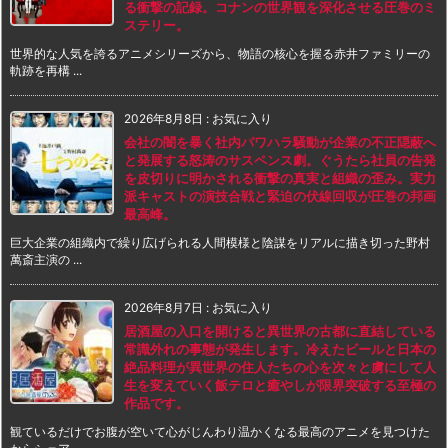
る衝撃の記録。コナンの世界観を深化させる圧巻のミ
ステリー。
世界的な人気を誇るアニメシリーズから、物語の核心を握る赤井ファミリーの
軌跡を再構 ...
2026年8月8日
:
お気に入り
会社の闇を暴く社内パワハラ騒動が企業の不正隠蔽へ
と発展する怒涛のサスペンス劇。ぐうたら社員の告発
を皮切りに明かされる衝撃の真実と組織の歪み。実力
派キャストの演技合戦と緊迫の伏線回収が圧巻の邦画
最高峰。
巨大企業の組織内で繰り広げられる人間模様と陰謀をリアルに描き切った野村
萬斎主演の ...
2026年8月7日
:
お気に入り
居酒屋の入口を開けると異世界の古都に直結している
常識外れの事態が発生します。冷えたビールと日本の
絶品料理が異世界の住人たちの心を次々と虜にして人
生を変えていく飯テロと癒やしが限界突破する至極の
作品です。
観ているだけでお腹が空いて心がじんわり温かくなる最高のアニメを見つけた