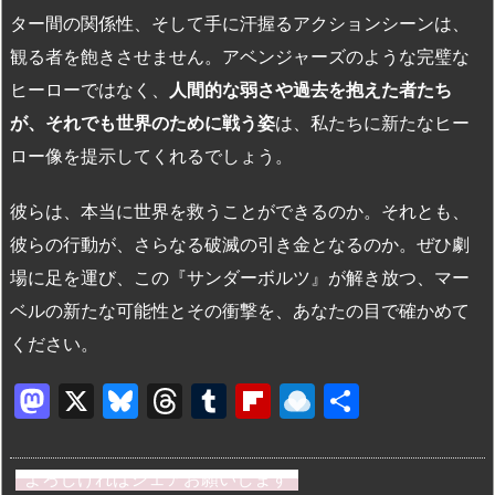
ター間の関係性、そして手に汗握るアクションシーンは、
観る者を飽きさせません。アベンジャーズのような完璧な
ヒーローではなく、
人間的な弱さや過去を抱えた者たち
が、それでも世界のために戦う姿
は、私たちに新たなヒー
ロー像を提示してくれるでしょう。
彼らは、本当に世界を救うことができるのか。それとも、
彼らの行動が、さらなる破滅の引き金となるのか。ぜひ劇
場に足を運び、この『サンダーボルツ』が解き放つ、マー
ベルの新たな可能性とその衝撃を、あなたの目で確かめて
ください。
M
X
Bl
T
T
Fl
R
共
a
u
hr
u
ip
ai
有
st
e
e
m
b
n
よろしければシェアお願いします