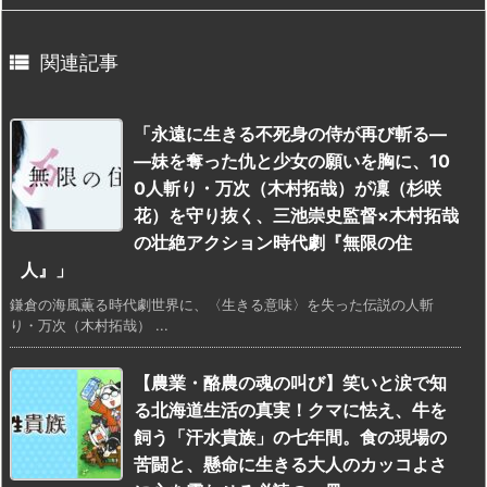

関連記事
「永遠に生きる不死身の侍が再び斬る―
―妹を奪った仇と少女の願いを胸に、10
0人斬り・万次（木村拓哉）が凜（杉咲
花）を守り抜く、三池崇史監督×木村拓哉
の壮絶アクション時代劇『無限の住
人』」
鎌倉の海風薫る時代劇世界に、〈生きる意味〉を失った伝説の人斬
り・万次（木村拓哉） ...
【農業・酪農の魂の叫び】笑いと涙で知
る北海道生活の真実！クマに怯え、牛を
飼う「汗水貴族」の七年間。食の現場の
苦闘と、懸命に生きる大人のカッコよさ