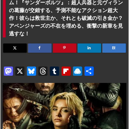
ム！『サンダーボルツ』：超人兵器と元ヴィラン
の葛藤が交錯する、予測不能なアクション超大
作！彼らは救世主か、それとも破滅の引き金か？
アベンジャーズの不在を埋める、衝撃の新章を見
逃すな！
B!
M
X
Bl
T
T
Fl
R
共
a
u
hr
u
ip
ai
有
st
e
e
m
b
n
o
s
a
bl
o
dr
d
k
d
r
ar
o
o
y
s
d
p.
n
io