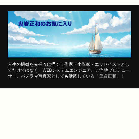
人生の機微を赤裸々に描く！作家・小説家・エッセイストとし
てだけではなく、WEBシステムエンジニア、ご当地プロデュー
サー、パノラマ写真家としても活躍している「鬼岩正和」！