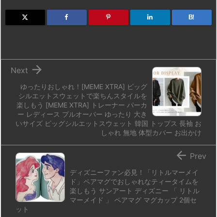
o
s
a
bl
o
dr
d
k
d
r
ar
o
B!
o
y
s
d
p.
n
io

Next
ゆったりおしゃれ！[MEME XTRA] ビッグ
シルエットスウェットで楽ちんスタイルを
楽しもう [MEME XTRA] トレーナー パーカ
ー レディース プルオーバー ゆったり 大き
いサイズ ビッグシルエットスウェット 韓国 トップス 長袖 お
しゃれ 無地 体型カバー お出かけ

Prev
ディズニーファン必見！「リトルマーメイ
ド」ペアマグでおしゃれなティータイムを
楽しもう サンアート ディズニー 「 リトル
マーメイド 」 ペアマグ マグカップ 2個セ
ット