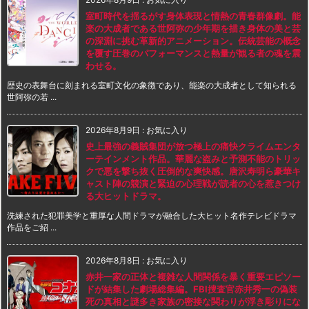
室町時代を揺るがす身体表現と情熱の青春群像劇。能
楽の大成者である世阿弥の少年期を描き身体の美と芸
の深淵に挑む革新的アニメーション。伝統芸能の概念
を覆す圧巻のパフォーマンスと熱量が観る者の魂を震
わせる。
歴史の表舞台に刻まれる室町文化の象徴であり、能楽の大成者として知られる
世阿弥の若 ...
2026年8月9日
:
お気に入り
史上最強の義賊集団が放つ極上の痛快クライムエンタ
ーテインメント作品。華麗な盗みと予測不能のトリッ
クで悪を撃ち抜く圧倒的な爽快感。唐沢寿明ら豪華キ
ャスト陣の競演と緊迫の心理戦が読者の心を惹きつけ
る大ヒットドラマ。
洗練された犯罪美学と重厚な人間ドラマが融合した大ヒット名作テレビドラマ
作品をご紹 ...
2026年8月8日
:
お気に入り
赤井一家の正体と複雑な人間関係を暴く重要エピソー
ドが結集した劇場総集編。FBI捜査官赤井秀一の偽装
死の真相と謎多き家族の密接な関わりが浮き彫りにな