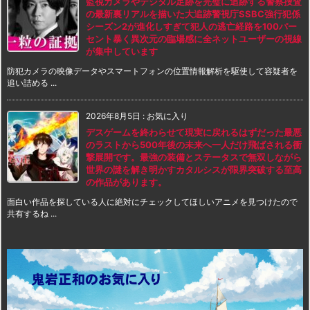
監視カメラやデジタル足跡を完璧に追跡する警察捜査
の最新裏リアルを描いた大追跡警視庁SSBC強行犯係
シーズン2が進化しすぎて犯人の逃亡経路を100パー
セント暴く異次元の臨場感に全ネットユーザーの視線
が集中しています
防犯カメラの映像データやスマートフォンの位置情報解析を駆使して容疑者を
追い詰める ...
2026年8月5日
:
お気に入り
デスゲームを終わらせて現実に戻れるはずだった最悪
のラストから500年後の未来へ一人だけ飛ばされる衝
撃展開です。最強の装備とステータスで無双しながら
世界の謎を解き明かすカタルシスが限界突破する至高
の作品があります。
面白い作品を探している人に絶対にチェックしてほしいアニメを見つけたので
共有するね ...