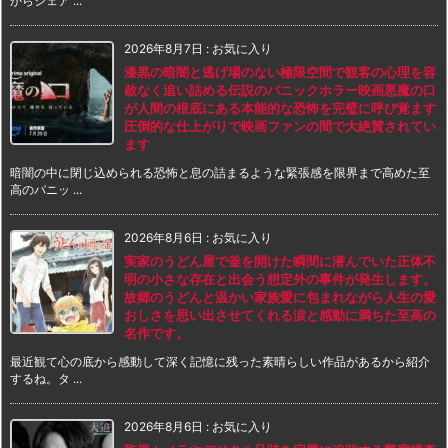
からシェア ...
2026年8月7日
:
お気に入り
漆黒の暗闇と逃げ場のない極限空間で観客の心理を容
赦なく追い詰める伝説のパニックホラー映画悪魔の口
が人間の根底にある本能的な恐怖を完璧に呼び覚ます
圧倒的な仕上がりで映画ファンの間で大絶賛されてい
ます
暗闇の中に閉じ込められる恐怖と息の詰まるような緊張感を限界まで高めた至
高のパニッ ...
2026年8月6日
:
お気に入り
実家のうどん屋で釜を開けた瞬間に潜んでいた正体不
明の小さな存在と出会う想定外の事件が発生します。
故郷のうどんと温かい家族愛に包まれながら人生の愛
おしさを思い出させてくれる涙と感動に満ちた至高の
名作です。
最近観て心の底から感動して深く記憶に残った素晴らしい作品があるから紹介
するね。タ ...
2026年8月6日
:
お気に入り