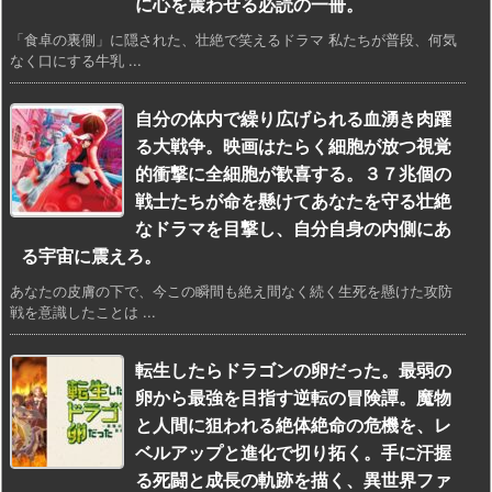
に心を震わせる必読の一冊。
「食卓の裏側」に隠された、壮絶で笑えるドラマ 私たちが普段、何気
なく口にする牛乳 ...
自分の体内で繰り広げられる血湧き肉躍
る大戦争。映画はたらく細胞が放つ視覚
的衝撃に全細胞が歓喜する。３７兆個の
戦士たちが命を懸けてあなたを守る壮絶
なドラマを目撃し、自分自身の内側にあ
る宇宙に震えろ。
あなたの皮膚の下で、今この瞬間も絶え間なく続く生死を懸けた攻防
戦を意識したことは ...
転生したらドラゴンの卵だった。最弱の
卵から最強を目指す逆転の冒険譚。魔物
と人間に狙われる絶体絶命の危機を、レ
ベルアップと進化で切り拓く。手に汗握
る死闘と成長の軌跡を描く、異世界ファ