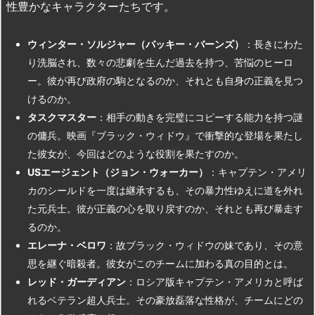
性豊かなキャラクターたちです。
ウィンター・ソルジャー（バッキー・バーンズ）
：長きにわた
り洗脳され、数々の悲劇を生んだ過去を持つ、苦悩のヒーロ
ー。彼が再び政府の駒となるのか、それとも自身の正義を見つ
けるのか。
タスクマスター
：相手の動きを完璧にコピーする能力を持つ謎
の傭兵。映画『ブラック・ウィドウ』で衝撃的な登場を果たし
た彼女が、今回はどのような役割を果たすのか。
US
エージェント（ジョン・ウォーカー）
：キャプテン・アメリ
カのシールドを一度は継承するも、その暴力性ゆえに道を外れ
た元兵士。彼が正義の心を取り戻すのか、それとも再び暴走す
るのか。
エレーナ・ベロワ
：故ブラック・ウィドウの妹であり、その意
思を継ぐ暗殺者。彼女がこのチームに加わる真の目的とは。
レッド・ガーディアン
：ロシア版キャプテン・アメリカと呼ば
れるベテラン超人兵士。その豪放磊落な性格が、チームにどの