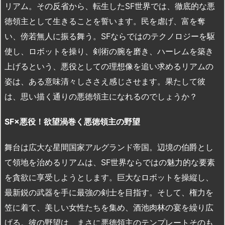
リアム。その反省から、転生したSF世界では、徹底的な悪
徳領主として生きることを誓います。民を虐げ、富を奪
い、傍若無人に振る舞う。SFならではのテクノロジーを駆
使し、ロボットを操り、剣術の腕を磨き、ハーレムを築き
上げるという、悪役としての理想像を追い求めるリアムの
姿は、ある意味清々しささえ感じさせます。果たして彼
は、思い描く通りの悪徳領主になれるのでしょうか？
SF×
悪役！欲望渦巻く悪徳領主の野望
舞台は広大な星間国家アルグランド帝国。辺境の伯爵とし
て領地を治めるリアムは、SF世界ならではの魅力的な要素
を貪欲に享受しようとします。巨大なロボットを操縦し、
最新鋭の武器を手に最強の剣士を目指す。そして、権力を
笠に着て、美しい女性たちを集め、酒池肉林の宴を繰り広
げる。彼の野望は、まさに悪徳領主のテンプレートそのも