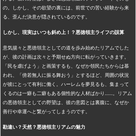
の。しかし、その欲望の裏には、前世での苦い経験から来
る、歪んだ決意が隠されているのです。
しかし、現実はいつも斜め上！？悪徳領主ライフの誤算
意気揚々と悪徳領主としての道を歩み始めたリアムでした
が、彼の計画は次々と予期せぬ方向に転がっていきます。
「民を虐げよう」と画策するも、なぜか領民たちからは慕
われ、「傍若無人に振る舞おう」とするほど、周囲の状況
が彼にとって有利に働く。ハーレムを夢見るも、集まって
くるのは一癖も二癖もある個性的な人材ばかり……。リアム
の悪徳領主としての野望は、彼の意図とは裏腹に、なぜか
善行や幸運へと繋がってしまうのです。
勘違い？天然？悪徳領主リアムの魅力