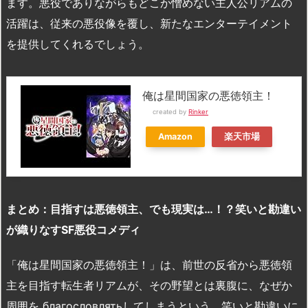
ます。悪役でありながらもどこか憎めない主人公リアムの
活躍は、従来の悪役像を覆し、新たなエンターテイメント
を提供してくれるでしょう。
俺は星間国家の悪徳領主！
created by
Rinker
Amazon
楽天市場
まとめ：目指すは悪徳領主、でも現実は…！？笑いと勘違い
が織りなすSF悪役コメディ
「俺は星間国家の悪徳領主！」は、前世の反省から悪徳領
主を目指す転生者リアムが、その野望とは裏腹に、なぜか
周囲を благословлятьしてしまうという、笑いと勘違いに