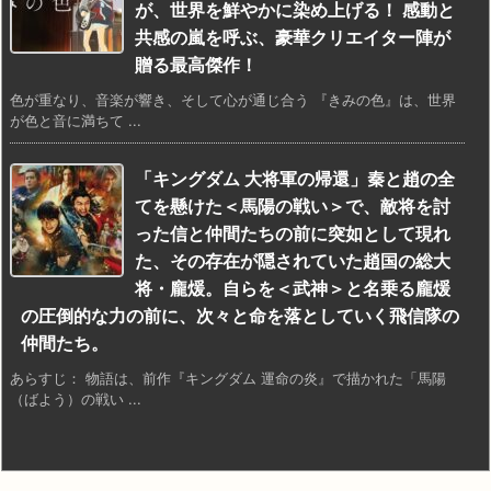
が、世界を鮮やかに染め上げる！ 感動と
共感の嵐を呼ぶ、豪華クリエイター陣が
贈る最高傑作！
色が重なり、音楽が響き、そして心が通じ合う 『きみの色』は、世界
が色と音に満ちて ...
「キングダム 大将軍の帰還」秦と趙の全
てを懸けた＜馬陽の戦い＞で、敵将を討
った信と仲間たちの前に突如として現れ
た、その存在が隠されていた趙国の総大
将・龐煖。自らを＜武神＞と名乗る龐煖
の圧倒的な力の前に、次々と命を落としていく飛信隊の
仲間たち。
あらすじ： 物語は、前作『キングダム 運命の炎』で描かれた「馬陽
（ばよう）の戦い ...