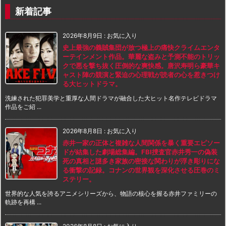
新着記事
2026年8月9日
:
お気に入り
史上最強の義賊集団が放つ極上の痛快クライムエンタ
ーテインメント作品。華麗な盗みと予測不能のトリッ
クで悪を撃ち抜く圧倒的な爽快感。唐沢寿明ら豪華キ
ャスト陣の競演と緊迫の心理戦が読者の心を惹きつけ
る大ヒットドラマ。
洗練された犯罪美学と重厚な人間ドラマが融合した大ヒット名作テレビドラマ
作品をご紹 ...
2026年8月8日
:
お気に入り
赤井一家の正体と複雑な人間関係を暴く重要エピソー
ドが結集した劇場総集編。FBI捜査官赤井秀一の偽装
死の真相と謎多き家族の密接な関わりが浮き彫りにな
る衝撃の記録。コナンの世界観を深化させる圧巻のミ
ステリー。
世界的な人気を誇るアニメシリーズから、物語の核心を握る赤井ファミリーの
軌跡を再構 ...