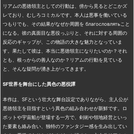
リアムの悪徳領主としての行動は、傍から見るとどこかズ
レており、むしろコミカルです。本人は悪事を働いている
つもりでも、その結果がなぜか周囲を благословлятьこと
になる。彼の真面目な悪役っぷりと、それに対する周囲の
反応のギャップが、この物語の大きな魅力となっていま
す。果たして彼は、本当に悪徳領主になりたいのか？それ
とも、根っからの善人なのか？リアムの行動を見ている
と、そんな疑問が湧き上がってきます。
SF
世界を舞台にした異色の悪役譚
本作は、SFという壮大な舞台設定でありながら、主人公が
悪徳領主を目指すという異色の組み合わせが新鮮です。ロ
ボットや宇宙船が登場する一方で、剣術や領地経営といっ
た要素も絡み合い、独特のファンタジー感を生み出してい