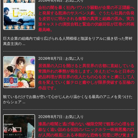
2026年8月8日
:
お気に入り
会社の闇を暴く社内パワハラ騒動が企業の不正隠蔽へ
と発展する怒涛のサスペンス劇。ぐうたら社員の告発
を皮切りに明かされる衝撃の真実と組織の歪み。実力
派キャストの演技合戦と緊迫の伏線回収が圧巻の邦画
最高峰。
巨大企業の組織内で繰り広げられる人間模様と陰謀をリアルに描き切った野村
萬斎主演の ...
2026年8月7日
:
お気に入り
居酒屋の入口を開けると異世界の古都に直結している
常識外れの事態が発生します。冷えたビールと日本の
絶品料理が異世界の住人たちの心を次々と虜にして人
生を変えていく飯テロと癒やしが限界突破する至極の
作品です。
観ているだけでお腹が空いて心がじんわり温かくなる最高のアニメを見つけた
からシェア ...
2026年8月7日
:
お気に入り
漆黒の暗闇と逃げ場のない極限空間で観客の心理を容
赦なく追い詰める伝説のパニックホラー映画悪魔の口
が人間の根底にある本能的な恐怖を完璧に呼び覚ます