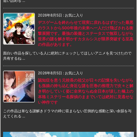
追い詰める ...
2026年8月5日
:
お気に入り
デスゲームを終わらせて現実に戻れるはずだった最悪
のラストから500年後の未来へ一人だけ飛ばされる衝
撃展開です。最強の装備とステータスで無双しながら
世界の謎を解き明かすカタルシスが限界突破する至高
の作品があります。
面白い作品を探している人に絶対にチェックしてほしいアニメを見つけたので
共有するね ...
2026年8月5日
:
お気に入り
認知症を患う元校長の祖父が日々の記憶を失いながら
も孫娘の持ち込む身近な謎を圧巻の推理力で次々と解
き明かしていく姿に全米ならぬ全日本が涙した極上の
本格ミステリー名探偵のままでいては絶対に見逃せな
い神作です
この作品は単なる謎解きドラマの枠に収まらない圧倒的な感動と深い余韻を与
えてくれる ...