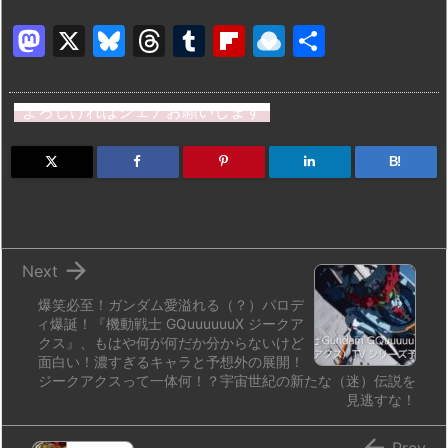
M
X
Bl
T
T
Fl
R
共
a
u
hr
u
ip
ai
有
st
e
e
m
b
n
よろしければシェアお願いします
o
s
a
bl
o
dr
d
k
d
r
ar
o
B!
o
y
s
d
p.
n
io

Next
爆笑必至！ガンダム愛溢れる（？）パロデ
ィ爆誕！『機動戦士 GQuuuuuuX ジークア
クス』、もはや何が何だか分からないけど
面白い！濃すぎるキャラと予想外の展開！
ジークアクスって一体何！？宇宙世紀の新たな（迷）伝説を
見逃すな！

Prev