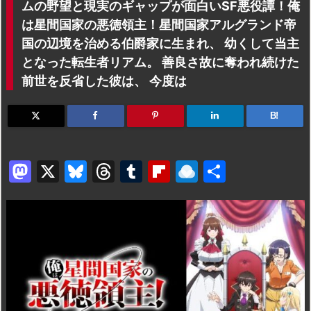
ムの野望と現実のギャップが面白いSF悪役譚！俺
は星間国家の悪徳領主！星間国家アルグランド帝
国の辺境を治める伯爵家に生まれ、 幼くして当主
となった転生者リアム。 善良さ故に奪われ続けた
前世を反省した彼は、 今度は
B!
M
X
Bl
T
T
Fl
R
共
a
u
hr
u
ip
ai
有
st
e
e
m
b
n
o
s
a
bl
o
dr
d
k
d
r
ar
o
o
y
s
d
p.
n
io