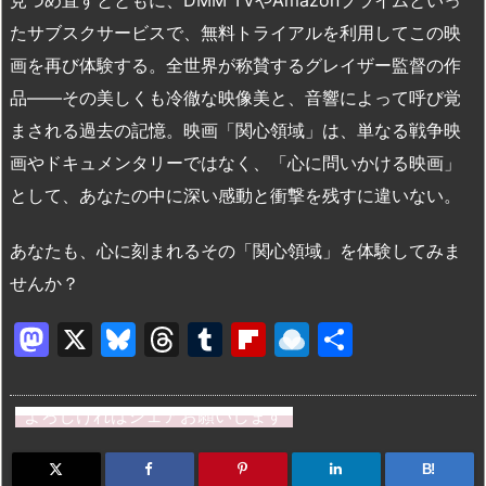
見つめ直すとともに、DMM TVやAmazonプライムといっ
たサブスクサービスで、無料トライアルを利用してこの映
画を再び体験する。全世界が称賛するグレイザー監督の作
品――その美しくも冷徹な映像美と、音響によって呼び覚
まされる過去の記憶。映画「関心領域」は、単なる戦争映
画やドキュメンタリーではなく、「心に問いかける映画」
として、あなたの中に深い感動と衝撃を残すに違いない。
あなたも、心に刻まれるその「関心領域」を体験してみま
せんか？
M
X
Bl
T
T
Fl
R
共
a
u
hr
u
ip
ai
有
st
e
e
m
b
n
よろしければシェアお願いします
o
s
a
bl
o
dr
d
k
d
r
ar
o
B!