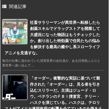

関連記事
社畜サラリーマンが異世界へ転移したら
創薬スキルでドラッグストアを開業して
大盛況になった物語はもうチェックした
か。創り出した特効薬で住民たちの悩み
を解決する最高の癒やし系スローライフ
アニメを見逃すな。
毎日の仕事に追われていた現実世界の会社員が、ある日突然ふらりと
異世界へ迷い込んで ...
「オーダー」衝撃的な実話に基づいて製
作された「オーダー」は、見る者を引き
込むスリラーだ。主演はジュード・ロ
ウ。ベテランのＦＢＩ捜査官、テリー・
ハスクを演じている。ハスクは、テロリ
ストがアメリカ連邦政府の転覆を企てているのを突き止