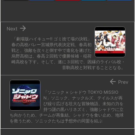
o
y
s
d
p.
n
io

Next
「劇場版ハイキュー!! ゴミ捨て場の決戦」
春の高校バレー宮城県代表決定戦、春高初
戦と、強敵を次々と倒す中で進化を遂げた
烏野高校は、春高２回戦で優勝候補・稲荷
崎高校を下す。そして、遂に３回戦で、因縁のライバル校・
音駒高校と対戦することとなる。

Prev
「ソニック × シャドウ TOKYO MISSIO
N」ソニック、ナックルズ、テイルスが再
び繰り広げる壮大な冒険物語。未知の力を
持つ謎の黒ハリネズミ、強敵シャドウに立
ち向かうため、チームが再集結。シャドウを食い止め、地球
を救うため、ソニックたちは予想外の同盟を結ぶ