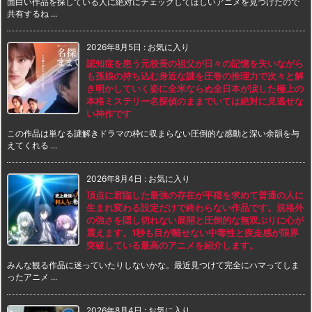
面白い作品を探している人に絶対にチェックしてほしいアニメを見つけたので
共有するね ...
2026年8月5日
:
お気に入り
認知症を患う元校長の祖父が日々の記憶を失いながら
も孫娘の持ち込む身近な謎を圧巻の推理力で次々と解
き明かしていく姿に全米ならぬ全日本が涙した極上の
本格ミステリー名探偵のままでいては絶対に見逃せな
い神作です
この作品は単なる謎解きドラマの枠に収まらない圧倒的な感動と深い余韻を与
えてくれる ...
2026年8月4日
:
お気に入り
頂点に君臨した最強の存在が平穏を求めて普通の人に
生まれ変わる設定だけで終わらない作品です。規格外
の強さを隠し切れない展開と圧倒的な無双ぶりに心が
震えます。1秒も目が離せない中毒性と疾走感が限界
突破している最高のアニメを紹介します。
みんな観る作品に迷っていたりしないかな。最近見つけて完全にハマってしま
ったアニメ ...
2026年8月4日
:
お気に入り