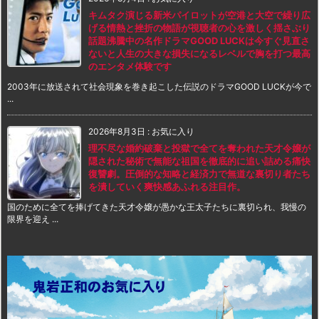
キムタク演じる新米パイロットが空港と大空で繰り広
げる情熱と挫折の物語が視聴者の心を激しく揺さぶり
話題沸騰中の名作ドラマGOOD LUCKは今すぐ見直さ
ないと人生の大きな損失になるレベルで胸を打つ最高
のエンタメ体験です
2003年に放送されて社会現象を巻き起こした伝説のドラマGOOD LUCKが今で
...
2026年8月3日
:
お気に入り
理不尽な婚約破棄と投獄で全てを奪われた天才令嬢が
隠された秘術で無能な祖国を徹底的に追い詰める痛快
復讐劇。圧倒的な知略と経済力で無道な裏切り者たち
を潰していく爽快感あふれる注目作。
国のために全てを捧げてきた天才令嬢が愚かな王太子たちに裏切られ、我慢の
限界を迎え ...