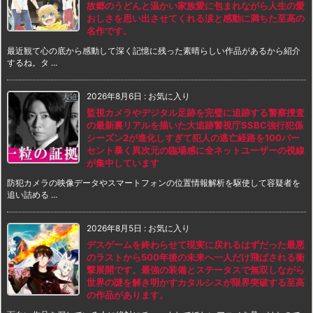
故郷のうどんと温かい家族愛に包まれながら人生の愛
おしさを思い出させてくれる涙と感動に満ちた至高の
名作です。
最近観て心の底から感動して深く記憶に残った素晴らしい作品があるから紹介
するね。タ ...
2026年8月6日
:
お気に入り
監視カメラやデジタル足跡を完璧に追跡する警察捜査
の最新裏リアルを描いた大追跡警視庁SSBC強行犯係
シーズン2が進化しすぎて犯人の逃亡経路を100パー
セント暴く異次元の臨場感に全ネットユーザーの視線
が集中しています
防犯カメラの映像データやスマートフォンの位置情報解析を駆使して容疑者を
追い詰める ...
2026年8月5日
:
お気に入り
デスゲームを終わらせて現実に戻れるはずだった最悪
のラストから500年後の未来へ一人だけ飛ばされる衝
撃展開です。最強の装備とステータスで無双しながら
世界の謎を解き明かすカタルシスが限界突破する至高
の作品があります。