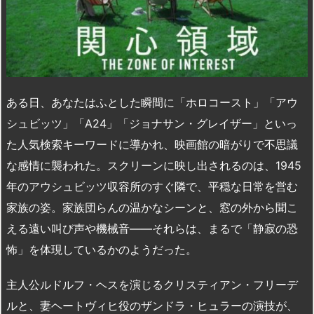
ある日、あなたはふとした瞬間に「ホロコースト」「アウ
シュビッツ」「A24」「ジョナサン・グレイザー」といっ
た人気検索キーワードに導かれ、映画館の暗がりで不思議
な感情に襲われた。スクリーンに映し出されるのは、1945
年のアウシュビッツ収容所のすぐ隣で、平穏な日常を営む
家族の姿。家族団らんの温かなシーンと、窓の外から聞こ
える遠い叫び声や機械音――それらは、まるで「静寂の恐
怖」を体現しているかのようだった。
主人公ルドルフ・ヘスを演じるクリスティアン・フリーデ
ルと、妻ヘートヴィヒ役のザンドラ・ヒュラーの演技が、