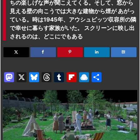
ちの楽しげな声が聞こえてくる。そして、窓から
見える壁の向こうでは大きな建物から煙が あがっ
ている。時は1945年、アウシュビッツ収容所の隣
で幸せに暮らす家族がいた。 スクリーンに映し出
されるのは、どこにでもある
B!
M
X
Bl
T
T
Fl
R
共
a
u
hr
u
ip
ai
有
st
e
e
m
b
n
o
s
a
bl
o
dr
d
k
d
r
ar
o
o
y
s
d
p.
n
io