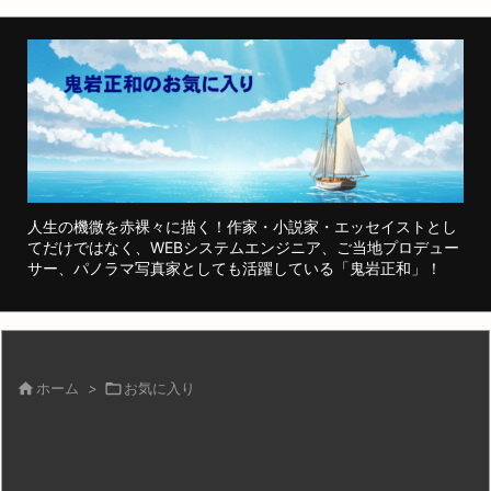
人生の機微を赤裸々に描く！作家・小説家・エッセイストとし
てだけではなく、WEBシステムエンジニア、ご当地プロデュー
サー、パノラマ写真家としても活躍している「鬼岩正和」！

ホーム
>

お気に入り