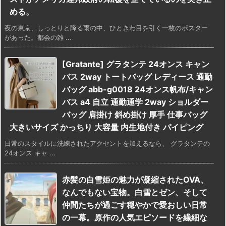
める。
夜の東京、しっとりと降る雨の中、ひときわ目を引く一枚のポスター
があった。都会の雑 ...
[Gratante] グラタンテ 24オンス キャン
バス 2way トートバッグ レディース 通勤
バッグ abb-g0018 24オンス帆布/キャン
バス a4 自立 通勤通学 2way ショルダー
バッグ 肩掛け 斜め掛け 厚手 仕事バッグ
大きいサイズ かっちり 大容量 内生地付き パイピング
日常のスタイルに洗練されたアクセントを加えるなら、 グラタンテの
24オンス キャ ...
赤髪の白雪姫の魅力が凝縮されたOVA、
なんでもない宝物。白雪とゼン、そして
仲間たちが過ごす穏やかで愛おしい日常
の一幕。原作の人気エピソードを繊細な