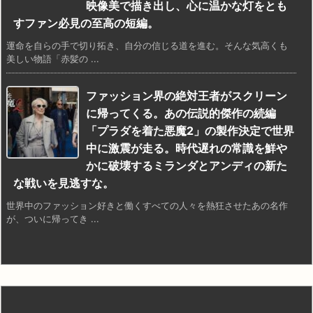
映像美で描き出し、心に温かな灯をとも
すファン必見の至高の短編。
運命を自らの手で切り拓き、自分の信じる道を進む。そんな気高くも
美しい物語「赤髪の ...
ファッション界の絶対王者がスクリーン
に帰ってくる。あの伝説的傑作の続編
「プラダを着た悪魔2」の製作決定で世界
中に激震が走る。時代遅れの常識を鮮や
かに破壊するミランダとアンディの新た
な戦いを見逃すな。
世界中のファッション好きと働くすべての人々を熱狂させたあの名作
が、ついに帰ってき ...