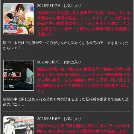
2026年8月7日
:
お気に入り
居酒屋の入口を開けると異世界の古都に直結している
常識外れの事態が発生します。冷えたビールと日本の
絶品料理が異世界の住人たちの心を次々と虜にして人
生を変えていく飯テロと癒やしが限界突破する至極の
作品です。
観ているだけでお腹が空いて心がじんわり温かくなる最高のアニメを見つけた
からシェア ...
2026年8月7日
:
お気に入り
漆黒の暗闇と逃げ場のない極限空間で観客の心理を容
赦なく追い詰める伝説のパニックホラー映画悪魔の口
が人間の根底にある本能的な恐怖を完璧に呼び覚ます
圧倒的な仕上がりで映画ファンの間で大絶賛されてい
ます
暗闇の中に閉じ込められる恐怖と息の詰まるような緊張感を限界まで高めた至
高のパニッ ...
2026年8月6日
:
お気に入り
実家のうどん屋で釜を開けた瞬間に潜んでいた正体不
明の小さな存在と出会う想定外の事件が発生します。