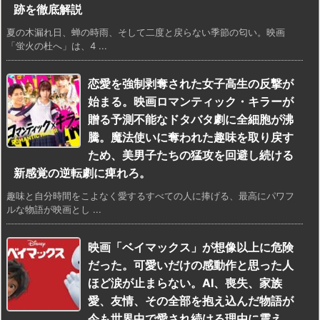
跡を徹底解説
夏の木漏れ日、蝉の時雨、そして二度と戻らない季節の匂い。映画
「蛍火の杜へ」は、4 ...
恋愛を強制剥奪された女子高生の反撃が
始まる。映画ロマンティック・キラーが
贈る予測不能なドタバタ劇に全細胞が沸
騰。魔法使いに奪われた趣味を取り戻す
ため、美男子たちの猛攻を回避し続ける
新感覚の逆転劇に痺れろ。
趣味と自分時間をこよなく愛するすべての人に捧げる、最高にパワフ
ルな物語が映画とし ...
映画「ベイマックス」が想像以上に危険
だった。可愛いだけの感動作と思った人
ほど涙が止まらない。AI、喪失、家族
愛、友情、その全部を抱え込んだ物語が
今も世界中で愛され続ける理由に震え