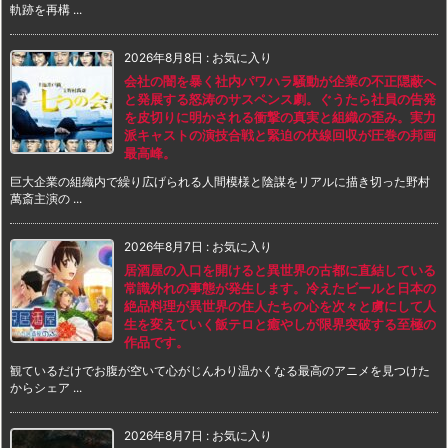
軌跡を再構 ...
2026年8月8日
:
お気に入り
会社の闇を暴く社内パワハラ騒動が企業の不正隠蔽へ
と発展する怒涛のサスペンス劇。ぐうたら社員の告発
を皮切りに明かされる衝撃の真実と組織の歪み。実力
派キャストの演技合戦と緊迫の伏線回収が圧巻の邦画
最高峰。
巨大企業の組織内で繰り広げられる人間模様と陰謀をリアルに描き切った野村
萬斎主演の ...
2026年8月7日
:
お気に入り
居酒屋の入口を開けると異世界の古都に直結している
常識外れの事態が発生します。冷えたビールと日本の
絶品料理が異世界の住人たちの心を次々と虜にして人
生を変えていく飯テロと癒やしが限界突破する至極の
作品です。
観ているだけでお腹が空いて心がじんわり温かくなる最高のアニメを見つけた
からシェア ...
2026年8月7日
:
お気に入り