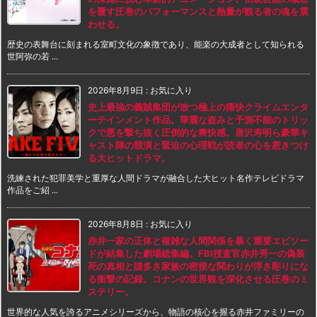
を覆す圧巻のパフォーマンスと熱量が観る者の魂を震
わせる。
歴史の表舞台に刻まれる室町文化の象徴であり、能楽の大成者として知られる
世阿弥の若 ...
2026年8月9日
:
お気に入り
史上最強の義賊集団が放つ極上の痛快クライムエンタ
ーテインメント作品。華麗な盗みと予測不能のトリッ
クで悪を撃ち抜く圧倒的な爽快感。唐沢寿明ら豪華キ
ャスト陣の競演と緊迫の心理戦が読者の心を惹きつけ
る大ヒットドラマ。
洗練された犯罪美学と重厚な人間ドラマが融合した大ヒット名作テレビドラマ
作品をご紹 ...
2026年8月8日
:
お気に入り
赤井一家の正体と複雑な人間関係を暴く重要エピソー
ドが結集した劇場総集編。FBI捜査官赤井秀一の偽装
死の真相と謎多き家族の密接な関わりが浮き彫りにな
る衝撃の記録。コナンの世界観を深化させる圧巻のミ
ステリー。
世界的な人気を誇るアニメシリーズから、物語の核心を握る赤井ファミリーの