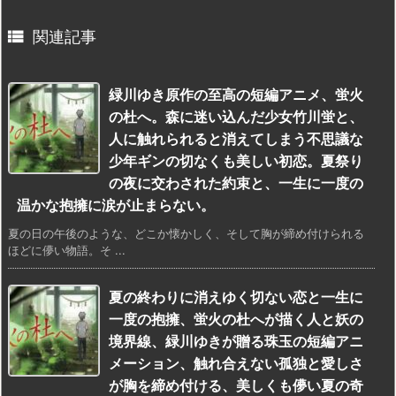

関連記事
緑川ゆき原作の至高の短編アニメ、蛍火
の杜へ。森に迷い込んだ少女竹川蛍と、
人に触れられると消えてしまう不思議な
少年ギンの切なくも美しい初恋。夏祭り
の夜に交わされた約束と、一生に一度の
温かな抱擁に涙が止まらない。
夏の日の午後のような、どこか懐かしく、そして胸が締め付けられる
ほどに儚い物語。そ ...
夏の終わりに消えゆく切ない恋と一生に
一度の抱擁、蛍火の杜へが描く人と妖の
境界線、緑川ゆきが贈る珠玉の短編アニ
メーション、触れ合えない孤独と愛しさ
が胸を締め付ける、美しくも儚い夏の奇