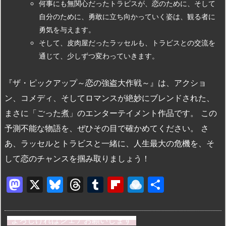
何事にも無関心だったトラビスが、恋のために、そして
自分のために、勇敢に立ち向かっていく姿は、観る者に
勇気を与えます。
そして、皮肉屋だったラッセルも、トラビスとの交流を
通じて、少しずつ変わっていきます。
『ザ・ピックアップ～恋の強盗大作戦～』は、アクショ
ン、コメディ、そしてロマンスが絶妙にブレンドされた、
まさに「ごった煮」のエンターテイメント作品です。 この
予測不能な物語を、ぜひその目で確かめてください。 さ
あ、ラッセルとトラビスと一緒に、人生最大の危機を、そ
して恋のチャンスを掴み取りましょう！
M
X
Bl
T
T
Fl
R
共
a
u
hr
u
ip
ai
有
st
e
e
m
b
n
よろしければシェアお願いします