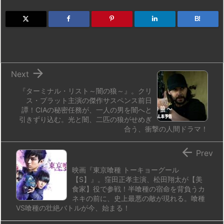
o
s
a
bl
o
dr
d
k
d
r
ar
o
B!
o
y
s
d
p.
n
io

Next
『ターミナル・リスト～闇の狼～』。クリ
ス・プラット主演の傑作サスペンス前日
譚！CIAの秘密任務が、一人の男を闇へと
引きずり込む。光と闇、二匹の狼がせめぎ
合う、衝撃の人間ドラマ！

Prev
映画『東京喰種 トーキョーグール
【S】』。窪田正孝主演、松田翔太が【美
食家】役で参戦！半喰種の宿命を背負うカ
ネキの前に、史上最悪の敵が現れる。喰種
VS喰種の壮絶バトルが今、始まる！