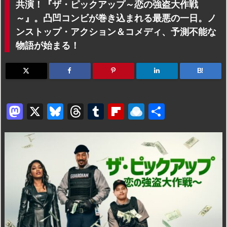
共演！『ザ・ピックアップ～恋の強盗大作戦
～』。凸凹コンビが巻き込まれる最悪の一日。ノ
ンストップ・アクション＆コメディ、予測不能な
物語が始まる！
B!
M
X
Bl
T
T
Fl
R
共
a
u
hr
u
ip
ai
有
st
e
e
m
b
n
o
s
a
bl
o
dr
d
k
d
r
ar
o
o
y
s
d
p.
n
io