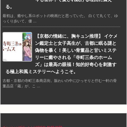
る。
最初は、癒やし系ロボットの映画だと思っていた。 白くて丸くて、ゆ
っくり歩いて、優 ...
【京都の情緒に、胸キュン推理】 イケメ
ン鑑定士と女子高生が、古都に眠る謎と
偽物を暴く！美しい骨董品と甘いミステ
リーに癒やされる「寺町三条のホーム
ズ」は最高の眼福！知的好奇心を刺激す
る極上和風ミステリーへようこそ。
古都・京都の寺町三条商店街。賑わいの中にひっそりと佇む一軒の骨
董品店「蔵」が、こ ...