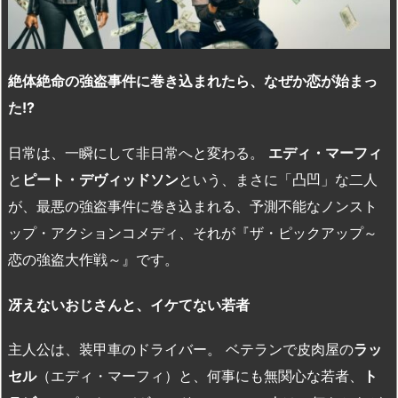
絶体絶命の強盗事件に巻き込まれたら、なぜか恋が始まっ
た!?
日常は、一瞬にして非日常へと変わる。
エディ・マーフィ
と
ピート・デヴィッドソン
という、まさに「凸凹」な二人
が、最悪の強盗事件に巻き込まれる、予測不能なノンスト
ップ・アクションコメディ、それが『ザ・ピックアップ～
恋の強盗大作戦～』です。
冴えないおじさんと、イケてない若者
主人公は、装甲車のドライバー。 ベテランで皮肉屋の
ラッ
セル
（エディ・マーフィ）と、何事にも無関心な若者、
ト