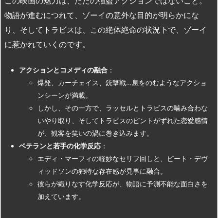
この映画の魅力は、ただの強盗アクションではないこと。
物語が進むにつれて、ゾーイの意外な目的が明らかにな
り、そしてトラビスは、この絶体絶命の状況下で、ゾーイ
に惹かれていくのです。
アクションとコメディの融合
：
爆発、カーチェイス、銃撃戦…息をのむようなアクショ
ンシーンが満載。
しかし、その一方で、ラッセルとトラビスの噛み合わな
いやり取り、そしてトラビスのピントがずれた恋愛感情
が、観客を笑いの渦に巻き込みます。
ベテランと若手の化学反応
：
エディ・マーフィの軽妙なセリフ回しと、ピート・デヴ
ィッドソンの独特な存在感が見事に融合。
彼らが織りなす化学反応が、物語に予測不能な面白さを
加えています。