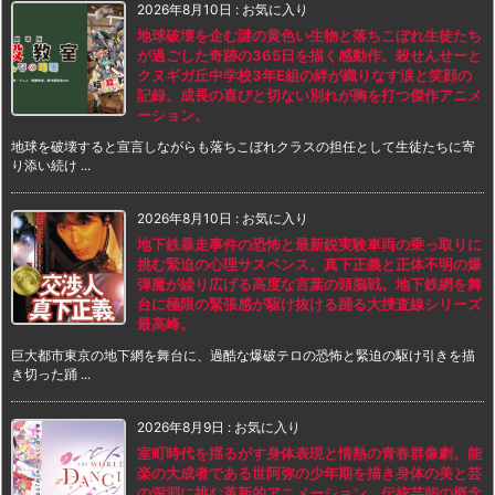
2026年8月10日
:
お気に入り
地球破壊を企む謎の黄色い生物と落ちこぼれ生徒たち
が過ごした奇跡の365日を描く感動作。殺せんせーと
クヌギガ丘中学校3年E組の絆が織りなす涙と笑顔の
記録。成長の喜びと切ない別れが胸を打つ傑作アニメ
ーション。
地球を破壊すると宣言しながらも落ちこぼれクラスの担任として生徒たちに寄
り添い続け ...
2026年8月10日
:
お気に入り
地下鉄暴走事件の恐怖と最新鋭実験車両の乗っ取りに
挑む緊迫の心理サスペンス。真下正義と正体不明の爆
弾魔が繰り広げる高度な言葉の頭脳戦。地下鉄網を舞
台に極限の緊張感が駆け抜ける踊る大捜査線シリーズ
最高峰。
巨大都市東京の地下網を舞台に、過酷な爆破テロの恐怖と緊迫の駆け引きを描
き切った踊 ...
2026年8月9日
:
お気に入り
室町時代を揺るがす身体表現と情熱の青春群像劇。能
楽の大成者である世阿弥の少年期を描き身体の美と芸
の深淵に挑む革新的アニメーション。伝統芸能の概念