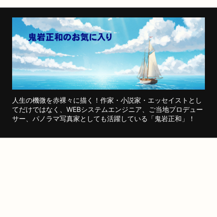
人生の機微を赤裸々に描く！作家・小説家・エッセイストとし
てだけではなく、WEBシステムエンジニア、ご当地プロデュー
サー、パノラマ写真家としても活躍している「鬼岩正和」！