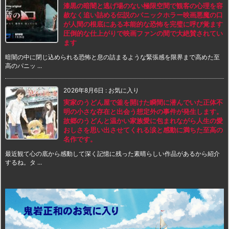
漆黒の暗闇と逃げ場のない極限空間で観客の心理を容
赦なく追い詰める伝説のパニックホラー映画悪魔の口
が人間の根底にある本能的な恐怖を完璧に呼び覚ます
圧倒的な仕上がりで映画ファンの間で大絶賛されてい
ます
暗闇の中に閉じ込められる恐怖と息の詰まるような緊張感を限界まで高めた至
高のパニッ ...
2026年8月6日
:
お気に入り
実家のうどん屋で釜を開けた瞬間に潜んでいた正体不
明の小さな存在と出会う想定外の事件が発生します。
故郷のうどんと温かい家族愛に包まれながら人生の愛
おしさを思い出させてくれる涙と感動に満ちた至高の
名作です。
最近観て心の底から感動して深く記憶に残った素晴らしい作品があるから紹介
するね。タ ...