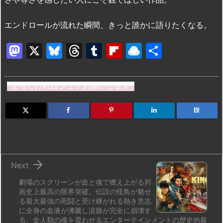
エンドロールが流れた瞬間、きっと誰かに語りたくなる。
M
X
Bl
T
T
Fl
R
共
a
u
hr
u
ip
ai
有
st
e
e
m
b
n
よろしければシェアお願いします
o
s
a
bl
o
dr
d
k
d
r
ar
o
B!
o
y
s
d
p.
n
io

Next
劇場のスクリーンが血と魂で燃え上がる邦
画史上最高の限界突破。伝説の怪鳥が魅せ
る最大最強の死闘と受け継がれる熱き意志
に全身の血液が沸騰し涙腺が完全に崩壊す
る、全人類の魂を震わせるエンターテインメントの歴史的最