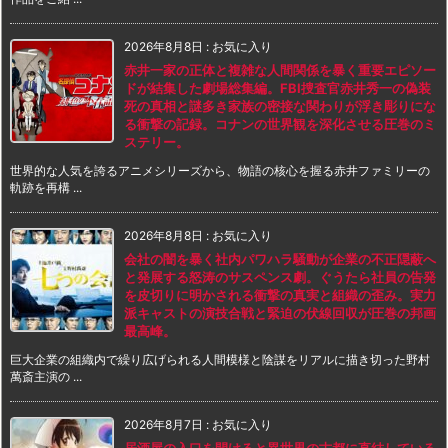
2026年8月8日
:
お気に入り
赤井一家の正体と複雑な人間関係を暴く重要エピソー
ドが結集した劇場総集編。FBI捜査官赤井秀一の偽装
死の真相と謎多き家族の密接な関わりが浮き彫りにな
る衝撃の記録。コナンの世界観を深化させる圧巻のミ
ステリー。
世界的な人気を誇るアニメシリーズから、物語の核心を握る赤井ファミリーの
軌跡を再構 ...
2026年8月8日
:
お気に入り
会社の闇を暴く社内パワハラ騒動が企業の不正隠蔽へ
と発展する怒涛のサスペンス劇。ぐうたら社員の告発
を皮切りに明かされる衝撃の真実と組織の歪み。実力
派キャストの演技合戦と緊迫の伏線回収が圧巻の邦画
最高峰。
巨大企業の組織内で繰り広げられる人間模様と陰謀をリアルに描き切った野村
萬斎主演の ...
2026年8月7日
:
お気に入り
居酒屋の入口を開けると異世界の古都に直結している