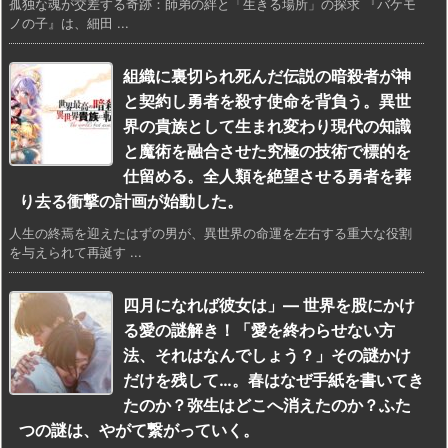
孤独な魂が交差する奇跡：師弟の絆と「生きる場所」の探求 『バケモ
ノの子』は、細田 ...
組織に裏切られ死んだ伝説の暗殺者が神
と契約し勇者を殺す使命を背負う。異世
界の貴族として生まれ変わり現代の知識
と魔術を融合させた究極の技術で標的を
仕留める。全人類を絶望させる勇者を葬
り去る衝撃の計画が始動した。
人生の終焉を迎えたはずの男が、異世界の命運を左右する重大な役割
を与えられて再誕す ...
四月になれば彼女は」— 世界を股にかけ
る愛の謎解き！「愛を終わらせない方
法、それはなんでしょう？」その謎かけ
だけを残して…。春はなぜ手紙を書いてき
たのか？弥生はどこへ消えたのか？ふた
つの謎は、やがて繋がっていく。