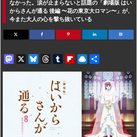
なかった。涙が止まらないと話題の「劇場版 はい
からさんが通る 後編 〜花の東京大ロマン〜」が、
今また大人の心を撃ち抜いている
B!
M
X
Bl
T
T
Fl
R
共
a
u
hr
u
ip
ai
有
st
e
e
m
b
n
o
s
a
bl
o
dr
d
k
d
r
ar
o
o
y
s
d
p.
n
io