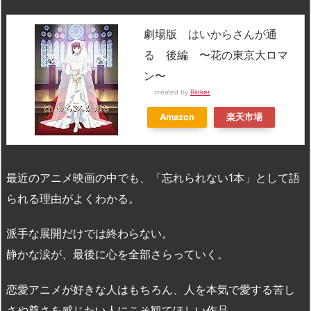
劇場版 はいからさんが通
る 後編 〜花の東京大ロマ
ン〜
created by
Rinker
Amazon
楽天市場
最近のアニメ映画の中でも、「忘れられない1本」として語
られる理由がよくわかる。
派手な展開だけでは終わらない。
静かな涙が、最後に心を全部さらっていく。
恋愛アニメが好きな人はもちろん、人を本気で愛する苦し
さや尊さを感じたい人にこそ観てほしい作品。