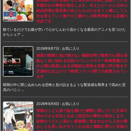
常識外れの事態が発生します。冷えたビールと日本の
絶品料理が異世界の住人たちの心を次々と虜にして人
生を変えていく飯テロと癒やしが限界突破する至極の
作品です。
観ているだけでお腹が空いて心がじんわり温かくなる最高のアニメを見つけた
からシェア ...
2026年8月7日
:
お気に入り
漆黒の暗闇と逃げ場のない極限空間で観客の心理を容
赦なく追い詰める伝説のパニックホラー映画悪魔の口
が人間の根底にある本能的な恐怖を完璧に呼び覚ます
圧倒的な仕上がりで映画ファンの間で大絶賛されてい
ます
暗闇の中に閉じ込められる恐怖と息の詰まるような緊張感を限界まで高めた至
高のパニッ ...
2026年8月6日
:
お気に入り
実家のうどん屋で釜を開けた瞬間に潜んでいた正体不
明の小さな存在と出会う想定外の事件が発生します。
故郷のうどんと温かい家族愛に包まれながら人生の愛
おしさを思い出させてくれる涙と感動に満ちた至高の