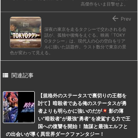
高傑作をいま目撃せよ。

Prev
深夜の東京を走るタクシーで交わされる会
話が、孤独や後悔をえぐる。映画「TOKY
Oタクシー」は、現代人の心の空白をリア
ルに描いた話題作。ラスト数分で東京の景
色が変わって見える。

関連記事
【規格外のステータスで裏切りの王都を
討て】暗殺者である俺のステータスが勇
者よりも明らかに強いのだが
影の薄
い”暗殺者”が最強”勇者”を凌駕する力で王
国への復讐を開始！ 陰謀と最強エルフと
の出会いが導く異世界ダークファンタジー！