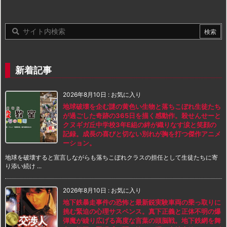
新着記事
2026年8月10日
:
お気に入り
地球破壊を企む謎の黄色い生物と落ちこぼれ生徒たち
が過ごした奇跡の365日を描く感動作。殺せんせーと
クヌギガ丘中学校3年E組の絆が織りなす涙と笑顔の
記録。成長の喜びと切ない別れが胸を打つ傑作アニメ
ーション。
地球を破壊すると宣言しながらも落ちこぼれクラスの担任として生徒たちに寄
り添い続け ...
2026年8月10日
:
お気に入り
地下鉄暴走事件の恐怖と最新鋭実験車両の乗っ取りに
挑む緊迫の心理サスペンス。真下正義と正体不明の爆
弾魔が繰り広げる高度な言葉の頭脳戦。地下鉄網を舞