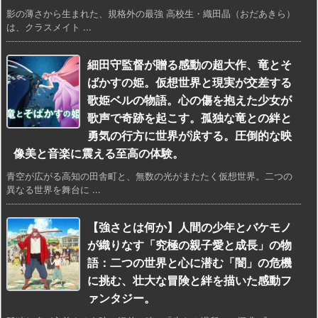
影の薄さから生まれた、規格外の最強 高校生・織田晶（おだあきら）
は、クラスメイト ...
細田守監督が贈る感動の超大作、竜とそ
ばかすの姫。仮想世界と現実が交差する
歌姫ベルの物語。心の傷を抱えた少女が
歌声で奇跡を起こす。孤独な竜との絆と
勇気の行方に世界が涙する。圧倒的な映
像美と音楽に震える至高の体験。
青空が広がる高知の田舎町と、無数の光がまたたく仮想世界。二つの
異なる世界を舞台に ...
【強さとは何か】人間の少年とバケモノ
が織りなす「究極の親子愛と成長」の物
語：二つの世界と心に潜む「闇」の危機
に挑む、壮大な冒険と絆を描いた感動フ
ァンタジー。