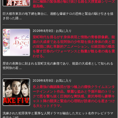
台に極限の緊張感が駆け抜ける踊る大捜査線シリーズ
最高峰。
巨大都市東京の地下網を舞台に、過酷な爆破テロの恐怖と緊迫の駆け引きを描
き切った踊 ...
2026年8月9日
:
お気に入り
室町時代を揺るがす身体表現と情熱の青春群像劇。能
楽の大成者である世阿弥の少年期を描き身体の美と芸
の深淵に挑む革新的アニメーション。伝統芸能の概念
を覆す圧巻のパフォーマンスと熱量が観る者の魂を震
わせる。
歴史の表舞台に刻まれる室町文化の象徴であり、能楽の大成者として知られる
世阿弥の若 ...
2026年8月9日
:
お気に入り
史上最強の義賊集団が放つ極上の痛快クライムエンタ
ーテインメント作品。華麗な盗みと予測不能のトリッ
クで悪を撃ち抜く圧倒的な爽快感。唐沢寿明ら豪華キ
ャスト陣の競演と緊迫の心理戦が読者の心を惹きつけ
る大ヒットドラマ。
洗練された犯罪美学と重厚な人間ドラマが融合した大ヒット名作テレビドラマ
作品をご紹 ...