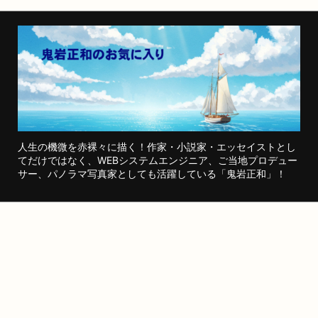
人生の機微を赤裸々に描く！作家・小説家・エッセイストとし
てだけではなく、WEBシステムエンジニア、ご当地プロデュー
サー、パノラマ写真家としても活躍している「鬼岩正和」！