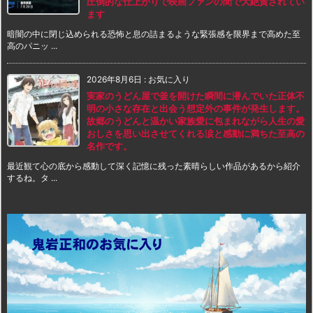
圧倒的な仕上がりで映画ファンの間で大絶賛されてい
ます
暗闇の中に閉じ込められる恐怖と息の詰まるような緊張感を限界まで高めた至
高のパニッ ...
2026年8月6日
:
お気に入り
実家のうどん屋で釜を開けた瞬間に潜んでいた正体不
明の小さな存在と出会う想定外の事件が発生します。
故郷のうどんと温かい家族愛に包まれながら人生の愛
おしさを思い出させてくれる涙と感動に満ちた至高の
名作です。
最近観て心の底から感動して深く記憶に残った素晴らしい作品があるから紹介
するね。タ ...