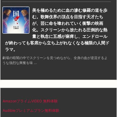
美を極めるために血の滲む修羅の道を歩
む。歌舞伎界の頂点を目指す天才たち
が、芸に命を喰われていく衝撃の映画
化。スクリーンから放たれる圧倒的な熱
量と執念に五感が麻痺し、エンドロール
が終わっても客席から立ち上がれなくなる極限の人間ド
ラマ。
劇場の暗闇の中でスクリーンを見つめながら、全身の血が逆流するよ
うな強烈な興奮を味 ...
AmazonプライムVIDEO 無料体験
Audibleプレミアムプラン無料体験