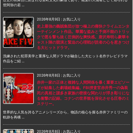
世阿弥の若 ...
2026年8月9日
:
お気に入り
史上最強の義賊集団が放つ極上の痛快クライムエンタ
ーテインメント作品。華麗な盗みと予測不能のトリッ
クで悪を撃ち抜く圧倒的な爽快感。唐沢寿明ら豪華キ
ャスト陣の競演と緊迫の心理戦が読者の心を惹きつけ
る大ヒットドラマ。
洗練された犯罪美学と重厚な人間ドラマが融合した大ヒット名作テレビドラマ
作品をご紹 ...
2026年8月8日
:
お気に入り
赤井一家の正体と複雑な人間関係を暴く重要エピソー
ドが結集した劇場総集編。FBI捜査官赤井秀一の偽装
死の真相と謎多き家族の密接な関わりが浮き彫りにな
る衝撃の記録。コナンの世界観を深化させる圧巻のミ
ステリー。
世界的な人気を誇るアニメシリーズから、物語の核心を握る赤井ファミリーの
軌跡を再構 ...
2026年8月8日
:
お気に入り