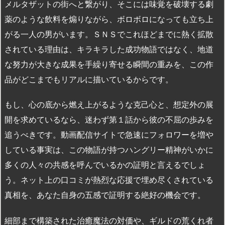
メルタザットの街へと繋がり、そこには味覚を破壊する劇
薬のような飲料を煽りながら、ボロボロになっても立ち上
がる一人の男がいます。ＳＮＳでこれほどまでに熱く拡散
されている理由は、キラキラした成功物語ではなく、地道
な努力が大きな成果を手繰り寄せる瞬間の重みを、この作
品がどこまでもリアルに描いているからです。
もし、心の底から燃え上がるような克己心と、想定外の展
開を求めているなら、迷わず第１話から彼の不屈の歩みを
追うべきです。動画配信サイトで急速にフォロワーを増や
している事実は、この物語が持つハングリー精神がいかに
多くの人々の共感を呼んでいるかの証明と言えるでしょ
う。ネット上の口コミが熱烈な応援で埋め尽くされている
真相を、あなた自身の五感で証明する絶好の機会です。
細部まで構築された治癒魔法の対価や、ギルドの荒くれ者