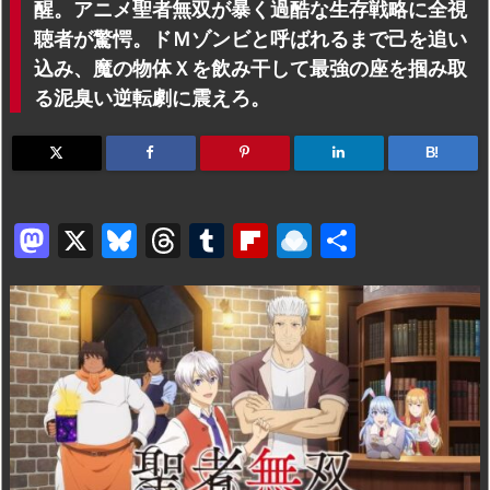
醒。アニメ聖者無双が暴く過酷な生存戦略に全視
聴者が驚愕。ドＭゾンビと呼ばれるまで己を追い
込み、魔の物体Ｘを飲み干して最強の座を掴み取
る泥臭い逆転劇に震えろ。
B!
M
X
Bl
T
T
Fl
R
共
a
u
hr
u
ip
ai
有
st
e
e
m
b
n
o
s
a
bl
o
dr
d
k
d
r
ar
o
o
y
s
d
p.
n
io