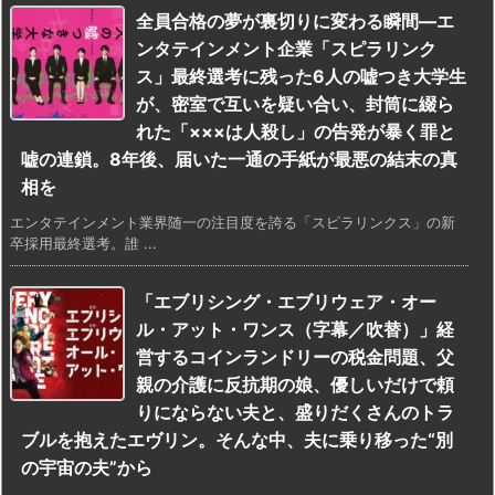
全員合格の夢が裏切りに変わる瞬間―エ
ンタテインメント企業「スピラリンク
ス」最終選考に残った6人の嘘つき大学生
が、密室で互いを疑い合い、封筒に綴ら
れた「×××は人殺し」の告発が暴く罪と
嘘の連鎖。8年後、届いた一通の手紙が最悪の結末の真
相を
エンタテインメント業界随一の注目度を誇る「スピラリンクス」の新
卒採用最終選考。誰 ...
「エブリシング・エブリウェア・オー
ル・アット・ワンス（字幕／吹替）」経
営するコインランドリーの税金問題、父
親の介護に反抗期の娘、優しいだけで頼
りにならない夫と、盛りだくさんのトラ
ブルを抱えたエヴリン。そんな中、夫に乗り移った“別
の宇宙の夫”から