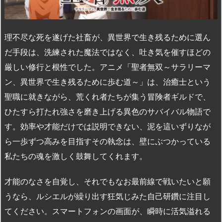
理不尽な死を遂げた社畜が、異世界で生き残るために選ん
だ手段は、洗練された魔法ではなく、吐き気を催すほどの
厳しい修行と根性でした。アニメ「聖者無双～サラリーマ
ン、異世界で生き残るために歩む道～」は、治癒士という
聖職に就きながら、荒くれ者たちが集う冒険者ギルドで、
ひたすら打たれ強さを磨き上げる異色のサバイバル物語で
す。効率や才能だけでは説明できない、泥を這いずりなが
ら一歩ずつ高みを目指すその執念は、壁にぶつかっている
私たちの魂を激しく鼓舞してくれます。
才能のなさを自覚し、それでもなお最前線で戦いたいと願
うなら、ルシエルが繰り出す狂気じみた自己研鑽に注目し
てください。スマートフォンの画面が、瞬時に活気溢れる