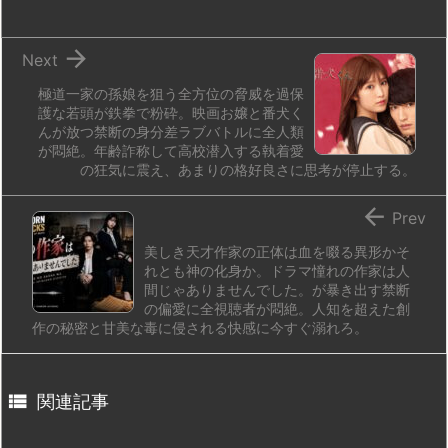
n
io

Next
極道一家の孫娘を狙う全方位の脅威を過保
護な若頭が鉄拳で粉砕。映画お嬢と番犬く
んが放つ禁断の身分差ラブバトルに全人類
が悶絶。年齢詐称して高校潜入する執着愛
の狂気に震え、あまりの格好良さに思考が停止する。

Prev
美しき天才作家の正体は血を啜る異形かそ
れとも神の化身か。ドラマ憧れの作家は人
間じゃありませんでした。が暴き出す禁断
の偏愛に全視聴者が悶絶。人知を超えた創
作の秘密と甘美な毒に侵される快感に今すぐ溺れろ。

関連記事