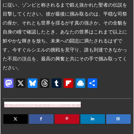
に従い、ゾンビと称されるまで鍛え抜かれた聖者の伝説を
目撃してください。彼が最後に掴み取るのは、平穏な司祭
の座か、それとも世界を揺るがす真の強さか。その全貌を
自身の瞳で確認したとき、あなたの世界はこれまで以上に
鮮やかな輝きを放ち、未来への闘志に満たされるはずで
す。今すぐルシエルの挑戦を見守り、誰も到達できなかっ
た不屈の頂点を、最高の興奮と共にその手で掴み取ってく
ださい。
M
X
Bl
T
T
Fl
R
共
a
u
hr
u
ip
ai
有
st
e
e
m
b
n
よろしければシェアお願いします
o
s
a
bl
o
dr
d
k
d
r
ar
o
B!
o
y
s
d
p.