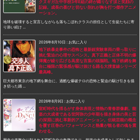
クヌギガ丘中学校3年E組の絆が織りなす涙と笑顔の
記録。成長の喜びと切ない別れが胸を打つ傑作アニメ
ーション。
地球を破壊すると宣言しながらも落ちこぼれクラスの担任として生徒たちに寄
り添い続け ...
2026年8月10日
:
お気に入り
地下鉄暴走事件の恐怖と最新鋭実験車両の乗っ取りに
挑む緊迫の心理サスペンス。真下正義と正体不明の爆
弾魔が繰り広げる高度な言葉の頭脳戦。地下鉄網を舞
台に極限の緊張感が駆け抜ける踊る大捜査線シリーズ
最高峰。
巨大都市東京の地下網を舞台に、過酷な爆破テロの恐怖と緊迫の駆け引きを描
き切った踊 ...
2026年8月9日
:
お気に入り
室町時代を揺るがす身体表現と情熱の青春群像劇。能
楽の大成者である世阿弥の少年期を描き身体の美と芸
の深淵に挑む革新的アニメーション。伝統芸能の概念
を覆す圧巻のパフォーマンスと熱量が観る者の魂を震
わせる。
歴史の表舞台に刻まれる室町文化の象徴であり、能楽の大成者として知られる