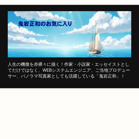
人生の機微を赤裸々に描く！作家・小説家・エッセイストとし
てだけではなく、WEBシステムエンジニア、ご当地プロデュー
サー、パノラマ写真家としても活躍している「鬼岩正和」！