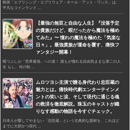
映画「エブリシング・エブリウェア・オール・アット・ワンス」は、
平凡なコインランド ...
【最強の無双と自由な人生】『没落予定
の貴族だけど、暇だったから魔法を極め
てみた』〜 憧れの魔法を極めた「気楽な
日々」。最強貴族が運命を覆す、痛快フ
ァンタジー開幕！
暇つぶしが「世界最強」への道！ 誰もが憧れる自由気ままな第二の人
生 もし、何の制 ...
ムロツヨシ主演で贈る身代わり忠臣蔵の
魅力とは。痛快時代劇エンターテインメ
ントの笑いと涙、そして現代に通じる魂
の救済を徹底解説。珠玉のキャストが織
りなす感動の物語を今すぐチェック。
日本人が愛してやまない「忠臣蔵」という古典的な題材を、これほど
までに大胆かつ現代 ...