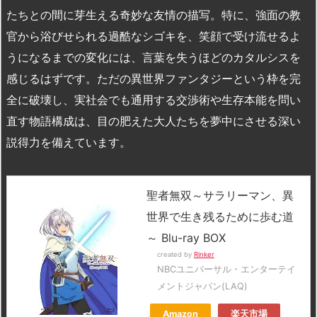
たちとの間に芽生える奇妙な友情の描写。特に、強面の教
官から浴びせられる過酷なシゴキを、笑顔で受け流せるよ
うになるまでの変化には、言葉を失うほどのカタルシスを
感じるはずです。ただの異世界ファンタジーという枠を完
全に破壊し、実社会でも通用する交渉術や生存本能を問い
直す物語構成は、目の肥えた大人たちを夢中にさせる深い
説得力を備えています。
聖者無双～サラリーマン、異
世界で生き残るために歩む道
～ Blu-ray BOX
created by
Rinker
NBCユニバーサル・エンターテイ
メントジャパン(LAQ)
Amazon
楽天市場