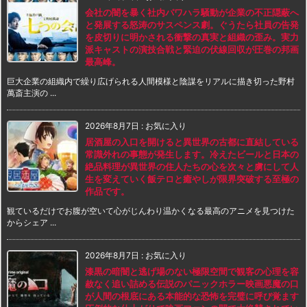
会社の闇を暴く社内パワハラ騒動が企業の不正隠蔽へ
と発展する怒涛のサスペンス劇。ぐうたら社員の告発
を皮切りに明かされる衝撃の真実と組織の歪み。実力
派キャストの演技合戦と緊迫の伏線回収が圧巻の邦画
最高峰。
巨大企業の組織内で繰り広げられる人間模様と陰謀をリアルに描き切った野村
萬斎主演の ...
2026年8月7日
:
お気に入り
居酒屋の入口を開けると異世界の古都に直結している
常識外れの事態が発生します。冷えたビールと日本の
絶品料理が異世界の住人たちの心を次々と虜にして人
生を変えていく飯テロと癒やしが限界突破する至極の
作品です。
観ているだけでお腹が空いて心がじんわり温かくなる最高のアニメを見つけた
からシェア ...
2026年8月7日
:
お気に入り
漆黒の暗闇と逃げ場のない極限空間で観客の心理を容
赦なく追い詰める伝説のパニックホラー映画悪魔の口
が人間の根底にある本能的な恐怖を完璧に呼び覚ます