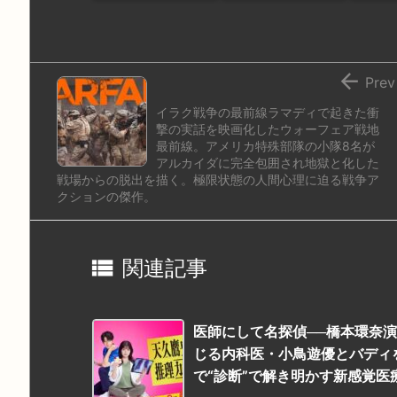
o
y
s
d
p.
n
io

Prev
イラク戦争の最前線ラマディで起きた衝
撃の実話を映画化したウォーフェア戦地
最前線。アメリカ特殊部隊の小隊8名が
アルカイダに完全包囲され地獄と化した
戦場からの脱出を描く。極限状態の人間心理に迫る戦争ア
クションの傑作。

関連記事
医師にして名探偵──橋本環奈
じる内科医・小鳥遊優とバディ
で“診断”で解き明かす新感覚