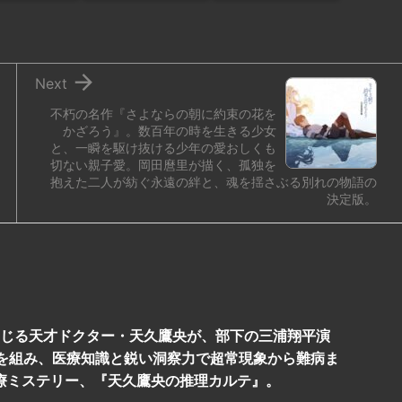

Next
不朽の名作『さよならの朝に約束の花を
かざろう』。数百年の時を生きる少女
と、一瞬を駆け抜ける少年の愛おしくも
切ない親子愛。岡田麿里が描く、孤独を
抱えた二人が紡ぐ永遠の絆と、魂を揺さぶる別れの物語の
決定版。
演じる天才ドクター・天久鷹央が、部下の三浦翔平演
を組み、医療知識と鋭い洞察力で超常現象から難病ま
医療ミステリー、『天久鷹央の推理カルテ』。