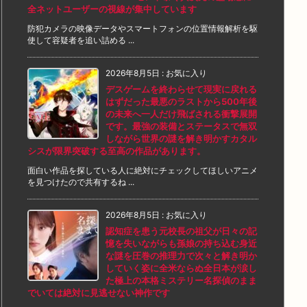
全ネットユーザーの視線が集中しています
防犯カメラの映像データやスマートフォンの位置情報解析を駆
使して容疑者を追い詰める ...
2026年8月5日
:
お気に入り
デスゲームを終わらせて現実に戻れる
はずだった最悪のラストから500年後
の未来へ一人だけ飛ばされる衝撃展開
です。最強の装備とステータスで無双
しながら世界の謎を解き明かすカタル
シスが限界突破する至高の作品があります。
面白い作品を探している人に絶対にチェックしてほしいアニメ
を見つけたので共有するね ...
2026年8月5日
:
お気に入り
認知症を患う元校長の祖父が日々の記
憶を失いながらも孫娘の持ち込む身近
な謎を圧巻の推理力で次々と解き明か
していく姿に全米ならぬ全日本が涙し
た極上の本格ミステリー名探偵のまま
でいては絶対に見逃せない神作です