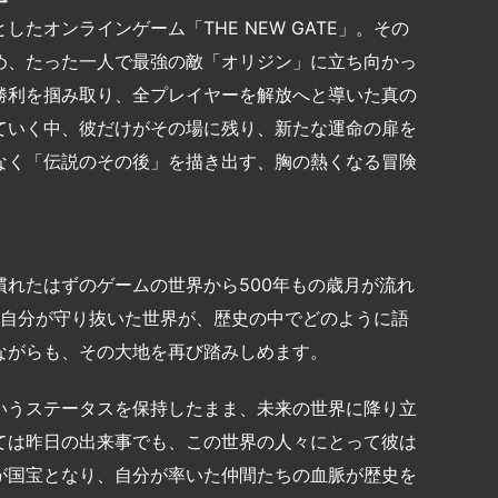
たオンラインゲーム「THE NEW GATE」。その
め、たった一人で最強の敵「オリジン」に立ち向かっ
勝利を掴み取り、全プレイヤーを解放へと導いた真の
ていく中、彼だけがその場に残り、新たな運命の扉を
なく「伝説のその後」を描き出す、胸の熱くなる冒険
れたはずのゲームの世界から500年もの歳月が流れ
かつて自分が守り抜いた世界が、歴史の中でどのように語
ながらも、その大地を再び踏みしめます。
いうステータスを保持したまま、未来の世界に降り立
ては昨日の出来事でも、この世界の人々にとって彼は
が国宝となり、自分が率いた仲間たちの血脈が歴史を