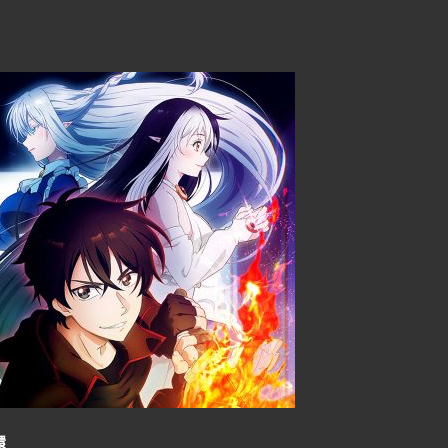
共
有
還