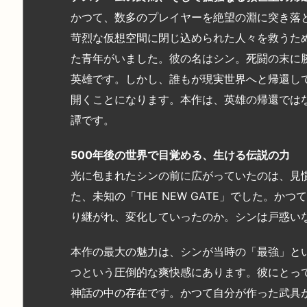
かつて、数多のプレイヤーを絶望の淵に突き落とし
苛烈な仮想空間に閉じ込められた人々を救うた
た青年がいました。彼の名はシン。死闘の末に
英雄です。しかし、誰もが現実世界へと帰還し
開くことになります。本作は、英雄の帰還では
譚です。
500年後の世界で目覚める、生ける伝説の力
光に包まれたシンの前に広がっていたのは、見慣
た、未知の「THE NEW GATE」でした。
り継がれ、変化していったのか。シンは戸惑い
本作の最大の魅力は、シンが当時の「最強」と
つという圧倒的な爽快感にあります。彼にとっ
神話の中の存在です。かつて自分が作った武具