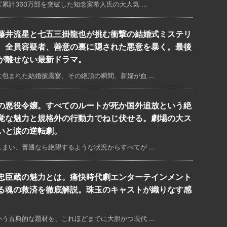
計360万部を突破した知念実希人氏の大人気 ...
藤井流星と七五三掛龍也が挑む衝撃の結婚式ミステリ
。全員容疑者、善意の裏に隠された悪意を暴く。最後
が離せない最新ドラマ。
包まれた結婚披露宴。その絶頂の瞬間、新婦が血 ...
の悪役令嬢。すべてのルートが死か国外追放という絶
覚な魅力と規格外の行動力でねじ伏せる。劇場の大ス
いと涙の逆転劇。
まい、普通なら絶望するような状況からすべてが ...
忠臣蔵の魅力とは。痛快時代劇エンターテインメント
る魂の救済を徹底解説。珠玉のキャストが織りなす感
う古典的な題材を、これほどまでに大胆かつ現代 ...