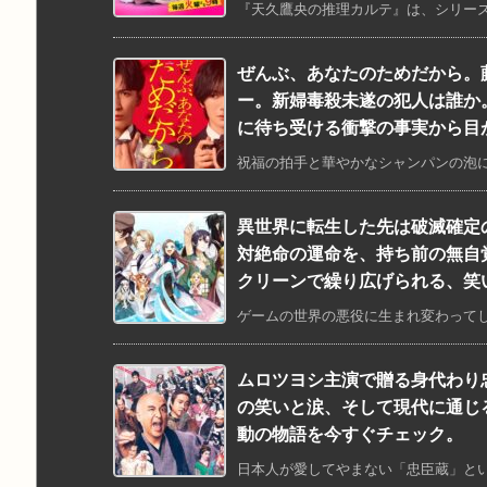
『天久鷹央の推理カルテ』は、シリーズ累
ぜんぶ、あなたのためだから。
ー。新婦毒殺未遂の犯人は誰か
に待ち受ける衝撃の事実から目
祝福の拍手と華やかなシャンパンの泡に
異世界に転生した先は破滅確定
対絶命の運命を、持ち前の無自
クリーンで繰り広げられる、笑
ゲームの世界の悪役に生まれ変わってし
ムロツヨシ主演で贈る身代わり
の笑いと涙、そして現代に通じ
動の物語を今すぐチェック。
日本人が愛してやまない「忠臣蔵」とい