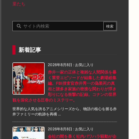
葉たち
新着記事
2026年8月8日
:
お気に入り
赤井一家の正体と複雑な人間関係を暴
く重要エピソードが結集した劇場総集
編。FBI捜査官赤井秀一の偽装死の真
相と謎多き家族の密接な関わりが浮き
彫りになる衝撃の記録。コナンの世界
観を深化させる圧巻のミステリー。
世界的な人気を誇るアニメシリーズから、物語の核心を握る赤
井ファミリーの軌跡を再構 ...
2026年8月8日
:
お気に入り
会社の闇を暴く社内パワハラ騒動が企