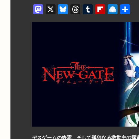
M
X
Bl
T
T
Fl
R
a
u
hr
u
ip
ai
st
e
e
m
b
n
o
s
a
bl
o
dr
d
k
d
r
ar
o
o
y
s
d
p.
n
io
デスゲームの終焉、そして孤独なる救世主の帰