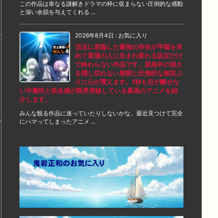
この作品は単なる謎解きドラマの枠に収まらない圧倒的な感動
と深い余韻を与えてくれる ...
2026年8月4日
:
お気に入り
頂点に君臨した最強の存在が平穏を求
めて普通の人に生まれ変わる設定だけ
で終わらない作品です。規格外の強さ
を隠し切れない展開と圧倒的な無双ぶ
りに心が震えます。1秒も目が離せな
い中毒性と疾走感が限界突破している最高のアニメを紹
介します。
みんな観る作品に迷っていたりしないかな。最近見つけて完全
にハマってしまったアニメ ...