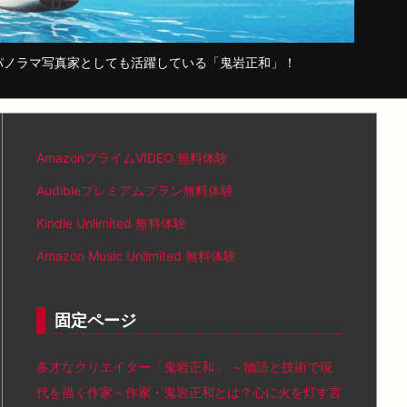
パノラマ写真家としても活躍している「鬼岩正和」！
AmazonプライムVIDEO 無料体験
Audibleプレミアムプラン無料体験
Kindle Unlimited 無料体験
Amazon Music Unlimited 無料体験
固定ページ
多才なクリエイター「鬼岩正和」 ～物語と技術で現
代を描く作家～作家・鬼岩正和とは？心に火を灯す言