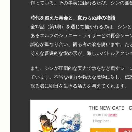
作っている。その事実に触れるたび、シンの孤
時代を超えた再会と、変わらぬ絆の物語
全12話（第1期）を通じて描かれるのは、シン
あるエルフのシュニー・ライザーとの再会シーン
誠心が重なり合い、観る者の涙を誘います。た
そんな普遍的な愛の形が、激しいバトルアクシ
また、シンが圧倒的な実力で敵をなぎ倒すシー
ています。不当な権力や強大な魔物に対し、伝
観る者に明日を生きる活力を与えてくれます。
THE NEW GATE D
created by
Rinker
Happinet