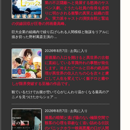
業の不正隠蔽へと発展する怒涛のサス
ペンス劇。ぐうたら社員の告発を皮切
りに明かされる衝撃の真実と組織の歪
み。実力派キャストの演技合戦と緊迫
の伏線回収が圧巻の邦画最高峰。
巨大企業の組織内で繰り広げられる人間模様と陰謀をリアルに
描き切った野村萬斎主演の ...
2026年8月7日
:
お気に入り
居酒屋の入口を開けると異世界の古都
に直結している常識外れの事態が発生
します。冷えたビールと日本の絶品料
理が異世界の住人たちの心を次々と虜
にして人生を変えていく飯テロと癒や
しが限界突破する至極の作品です。
観ているだけでお腹が空いて心がじんわり温かくなる最高のア
ニメを見つけたからシェア ...
2026年8月7日
:
お気に入り
漆黒の暗闇と逃げ場のない極限空間で
観客の心理を容赦なく追い詰める伝説
のパニックホラー映画悪魔の口が人間