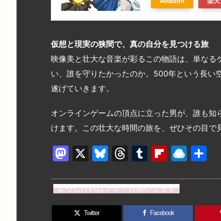
Amazon
楽天
仮想と現実の狭間で、真の自分を見つける旅
映像美と壮大な音楽が彩るこの物語は、単なる
い、誰を守りたかったのか。500年という長い
遂げていきます。
オンラインゲームの頂点に立った男が、誰も知
けます。この壮大な時間の旅を、ぜひその目で
M
X
Bl
T
T
Fl
R
a
u
hr
u
ip
ai
st
e
e
m
b
n
よろしければシェアお願いします
o
s
a
bl
o
dr
d
k
d
r
ar
o
Twitter
Facebook