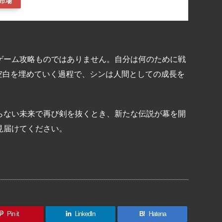
市場
ゲーム攻略ものではありません。自分は何のために戦
空白を埋めていく過程で、シンは人間としての成長を
らない未来で再び剣を抜くとき、新たな伝説が幕を開
見届けてください。
共
有
Pin it
LinkedIn
B!
Hatena