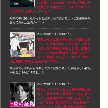
の根底にある本能的な恐怖を完璧に呼
び覚ます圧倒的な仕上がりで映画ファ
ンの間で大絶賛されています
暗闇の中に閉じ込められる恐怖と息の詰まるような緊張感を限
界まで高めた至高のパニッ ...
2026年8月6日
:
お気に入り
実家のうどん屋で釜を開けた瞬間に潜
んでいた正体不明の小さな存在と出会
う想定外の事件が発生します。故郷の
うどんと温かい家族愛に包まれながら
人生の愛おしさを思い出させてくれる
涙と感動に満ちた至高の名作です。
最近観て心の底から感動して深く記憶に残った素晴らしい作品
があるから紹介するね。タ ...
2026年8月6日
:
お気に入り
監視カメラやデジタル足跡を完璧に追
跡する警察捜査の最新裏リアルを描い
た大追跡警視庁SSBC強行犯係シーズ
ン2が進化しすぎて犯人の逃亡経路を1
00パーセント暴く異次元の臨場感に