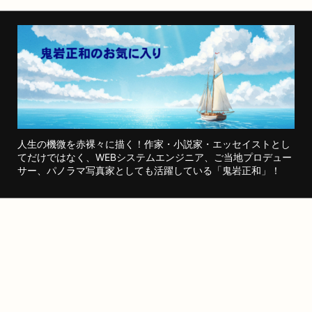
人生の機微を赤裸々に描く！作家・小説家・エッセイストとし
てだけではなく、WEBシステムエンジニア、ご当地プロデュー
サー、パノラマ写真家としても活躍している「鬼岩正和」！