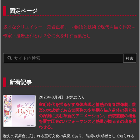
固定ページ
多才なクリエイター「鬼岩正和」 ～物語と技術で現代を描く作家～
作家・鬼岩正和とは？心に火を灯す言葉たち
新着記事
2026年8月9日
:
お気に入り
室町時代を揺るがす身体表現と情熱の青春群像劇。能
楽の大成者である世阿弥の少年期を描き身体の美と芸
の深淵に挑む革新的アニメーション。伝統芸能の概念
を覆す圧巻のパフォーマンスと熱量が観る者の魂を震
わせる。
歴史の表舞台に刻まれる室町文化の象徴であり、能楽の大成者として知られる