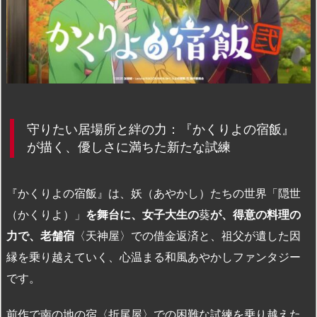
守りたい居場所と絆の力：『かくりよの宿飯』
が描く、優しさに満ちた新たな試練
『かくりよの宿飯』は、妖（あやかし）たちの世界「隠世
（かくりよ）」
を舞台に、女子大生の
葵
が、得意の料理の
力で、老舗宿
〈天神屋〉での借金返済と、祖父が遺した因
縁を乗り越えていく、心温まる和風あやかしファンタジー
です。
前作で南の地の宿〈折尾屋〉での困難な試練を乗り越えた