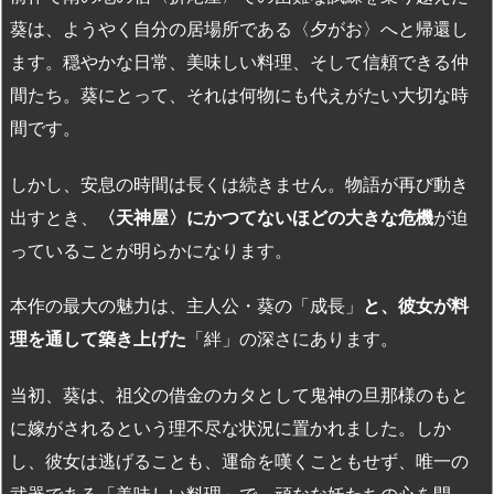
葵は、ようやく自分の居場所である〈夕がお〉へと帰還し
ます。穏やかな日常、美味しい料理、そして信頼できる仲
間たち。葵にとって、それは何物にも代えがたい大切な時
間です。
しかし、安息の時間は長くは続きません。物語が再び動き
出すとき、
〈天神屋〉にかつてないほどの大きな危機
が迫
っていることが明らかになります。
本作の最大の魅力は、主人公・葵の「成長」
と、彼女が料
理を通して築き上げた
「絆」の深さにあります。
当初、葵は、祖父の借金のカタとして鬼神の旦那様のもと
に嫁がされるという理不尽な状況に置かれました。しか
し、彼女は逃げることも、運命を嘆くこともせず、唯一の