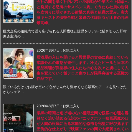
会社の闇を暴く社内パワハラ騒動が企業の不正隠蔽へ
と発展する怒涛のサスペンス劇。ぐうたら社員の告発
を皮切りに明かされる衝撃の真実と組織の歪み。実力
派キャストの演技合戦と緊迫の伏線回収が圧巻の邦画
最高峰。
巨大企業の組織内で繰り広げられる人間模様と陰謀をリアルに描き切った野村
萬斎主演の ...
2026年8月7日
:
お気に入り
居酒屋の入口を開けると異世界の古都に直結している
常識外れの事態が発生します。冷えたビールと日本の
絶品料理が異世界の住人たちの心を次々と虜にして人
生を変えていく飯テロと癒やしが限界突破する至極の
作品です。
観ているだけでお腹が空いて心がじんわり温かくなる最高のアニメを見つけた
からシェア ...
2026年8月7日
:
お気に入り
漆黒の暗闇と逃げ場のない極限空間で観客の心理を容
赦なく追い詰める伝説のパニックホラー映画悪魔の口
が人間の根底にある本能的な恐怖を完璧に呼び覚ます
圧倒的な仕上がりで映画ファンの間で大絶賛されてい