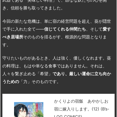
武器である「美味しい料理」で、頑なな妖たちの心を開
き、信頼を勝ち取ってきました。
今回の新たな危機は、単に宿の経営問題を超え、葵が隠世
で手に入れた全て――
信じてくれる仲間たち
、そして
愛す
べき居場所
そのものを揺るがす、根源的な問題となりま
す。
守りたいものがあるとき、人は強く、優しくなれます。葵
の料理は、もはや単なる食事ではありません。それは、
人々を繋ぎ止める「希望」
であり、厳しい運命に立ち向か
うための
「力」そのものです。
かくりよの宿飯 あやかしお
宿に嫁入りします。(12) (B’s-
LOG COMICS)