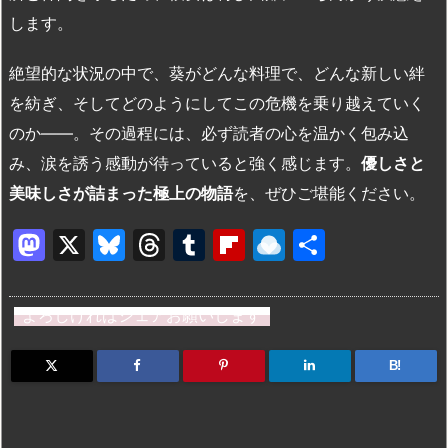
します。
絶望的な状況の中で、葵がどんな料理で、どんな新しい絆
を紡ぎ、そしてどのようにしてこの危機を乗り越えていく
のか――。その過程には、必ず読者の心を温かく包み込
み、涙を誘う感動が待っていると強く感じます。
優しさと
美味しさが詰まった極上の物語
を、ぜひご堪能ください。
M
X
Bl
T
T
Fl
R
共
a
u
hr
u
ip
ai
有
st
e
e
m
b
n
よろしければシェアお願いします
o
s
a
bl
o
dr
d
k
d
r
ar
o
B!
o
y
s
d
p.
n
io