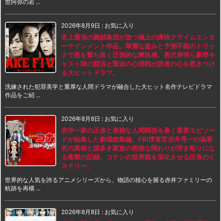
世阿弥の若 ...
2026年8月9日
:
お気に入り
史上最強の義賊集団が放つ極上の痛快クライムエンタ
ーテインメント作品。華麗な盗みと予測不能のトリッ
クで悪を撃ち抜く圧倒的な爽快感。唐沢寿明ら豪華キ
ャスト陣の競演と緊迫の心理戦が読者の心を惹きつけ
る大ヒットドラマ。
洗練された犯罪美学と重厚な人間ドラマが融合した大ヒット名作テレビドラマ
作品をご紹 ...
2026年8月8日
:
お気に入り
赤井一家の正体と複雑な人間関係を暴く重要エピソー
ドが結集した劇場総集編。FBI捜査官赤井秀一の偽装
死の真相と謎多き家族の密接な関わりが浮き彫りにな
る衝撃の記録。コナンの世界観を深化させる圧巻のミ
ステリー。
世界的な人気を誇るアニメシリーズから、物語の核心を握る赤井ファミリーの
軌跡を再構 ...
2026年8月8日
:
お気に入り