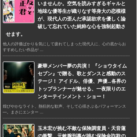
いませんか。空気を読みすぎるギャルと
地味な優等生が織りなす等身大の恋模様
が、現代人の歪んだ承認欲求を優しく論
破して忘れていた純粋な心を強制起動さ
せます。
他人の評価ばかりを気にして疲れてしまった現代人に、心の底からお
すすめしたい作品が ...
豪華メンバー夢の共演！ 『ショウタイム
セブン』で贈る、歌とダンスと感動のス
テージ！ アイドル、俳優、声優…各界の
トップランナーが魅せる、一夜限りのエ
ンターテインメント・ショー！
煌びやかなライト、熱狂的な歓声、そして心揺さぶるパフォーマンス
—。まさにエンター ...
玉木宏が挑む不敵な保険調査員・天音蓮
の衝撃。元敏腕刑事が挑む保険金詐欺の