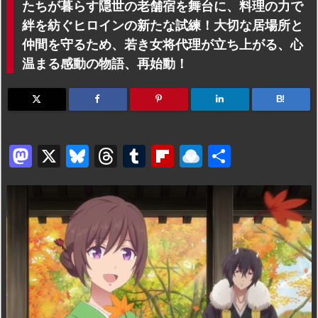
たちが暮らす隠世の老舗宿を舞台に、料理の力で
絆を紡ぐヒロインの新たな試練！大切な居場所と
仲間を守るため、若き女将代理が立ち上がる、心
温まる感動の物語、再始動！
B!
M
X
Bl
T
T
Fl
R
共
a
u
hr
u
ip
ai
有
st
e
e
m
b
n
o
s
a
bl
o
dr
d
k
d
r
ar
o
o
y
s
d
p.
n
io