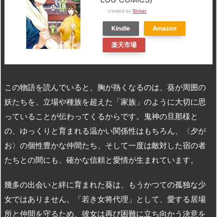
created by
Rinker
Kindle
Amazon
楽天市場
この物語を読んでいると、胸が熱くなるのは、葵が周囲の
妖たちを、立場や種族を超えた「家族」のように大切に思
っていることが伝わってくるからです。鬼神の旦那様と
の、ゆっくりと育まれる温かい関係性はもちろん、〈夕が
お〉の個性豊かな仲間たち、そして一度は敵対した宿の者
たちとの間にも、確かな信頼と愛情が生まれています。
幾多の出会いと絆に育まれた葵は、もうかつての孤独な少
女ではありません。「若き女将代理」として、愛する居場
所と仲間を守るため、彼女は再び困難に立ち向かう決意を