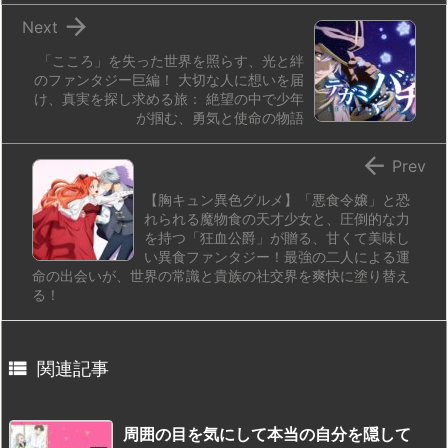

Next
「こころ」を失った世界を照らす、光と絆
のファンタジー巨編！ 大切な人に想いを届
け、真実を探し求める旅： 絶望の中で少年
が掴む、勇気と使命の物語

Prev
【胸キュン異色グルメ】「悪食令嬢」と恐
れられる魔物食の天才少女と、圧倒的な力
を持つ「狂血公爵」が贈る、甘くて美味し
い異食ファンタジー！最強の二人による運
命の出会いが、世界の常識と貴族の社交界を爽快に塗り替え
る！

関連記事
周囲の目を気にして本当の自分を隠して