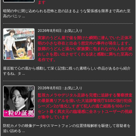
ます
暗闇の中に閉じ込められる恐怖と息の詰まるような緊張感を限界まで高めた至
高のパニッ ...
2026年8月6日
:
お気に入り
実家のうどん屋で釜を開けた瞬間に潜んでいた正体不
明の小さな存在と出会う想定外の事件が発生します。
故郷のうどんと温かい家族愛に包まれながら人生の愛
おしさを思い出させてくれる涙と感動に満ちた至高の
名作です。
最近観て心の底から感動して深く記憶に残った素晴らしい作品があるから紹介
するね。タ ...
2026年8月6日
:
お気に入り
監視カメラやデジタル足跡を完璧に追跡する警察捜査
の最新裏リアルを描いた大追跡警視庁SSBC強行犯係
シーズン2が進化しすぎて犯人の逃亡経路を100パー
セント暴く異次元の臨場感に全ネットユーザーの視線
が集中しています
防犯カメラの映像データやスマートフォンの位置情報解析を駆使して容疑者を
追い詰める ...