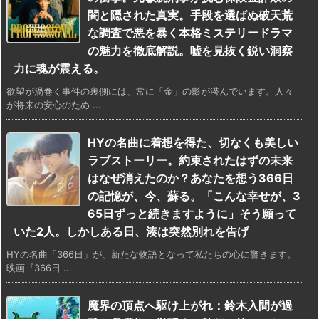
闇と隠された真実。手段を選ばぬ破天荒
な調査で悪を暴く本格ミステリードラマ
の魅力を徹底解説。嘘を見抜く鋭い洞察
力に魂が震える。
欲望が渦巻く事件の裏側には、常に「金」の影が潜んでいます。人々
が将来の安心のため ...
HYの名曲に着想を得た、切なくも美しい
ラブストーリー。約束されたはずの未来
はなぜ消えたのか？あなたを想う366日
の記憶が、今、蘇る。「こんな幸せが、3
65日ずっと続きますように」そう願って
いた2人。しかしある日、湊は突然別れを告げ
HYの名曲「366日」が、新たな物語となって私たちの心に響きます。
映画『366日 ...
魔界の頂点へ駆け上がれ：鈴木入間が過