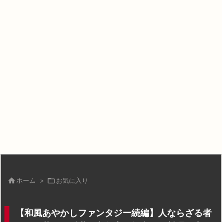

ホーム
>

お気に入り
【和風あやかしファンタジー続編】人ならざる者