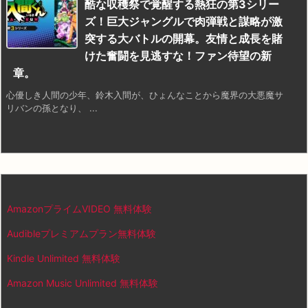
酷な収穫祭で覚醒する熱狂の第3シリー
ズ！巨大ジャングルで肉弾戦と謀略が激
突する大バトルの開幕。友情と成長を賭
けた奮闘を見逃すな！ファン待望の新
章。
心優しき人間の少年、鈴木入間が、ひょんなことから魔界の大悪魔サ
リバンの孫となり、 ...
AmazonプライムVIDEO 無料体験
Audibleプレミアムプラン無料体験
Kindle Unlimited 無料体験
Amazon Music Unlimited 無料体験