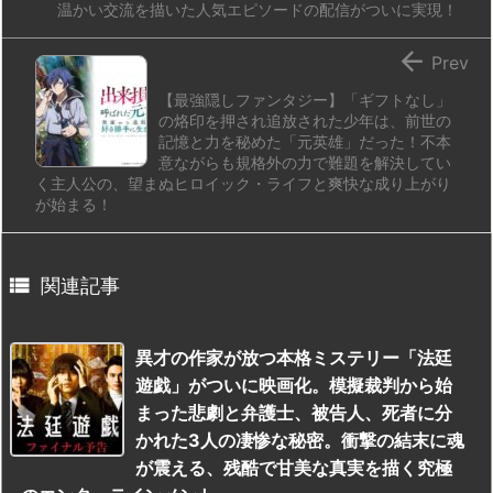
温かい交流を描いた人気エピソードの配信がついに実現！

Prev
【最強隠しファンタジー】「ギフトなし」
の烙印を押され追放された少年は、前世の
記憶と力を秘めた「元英雄」だった！不本
意ながらも規格外の力で難題を解決してい
く主人公の、望まぬヒロイック・ライフと爽快な成り上がり
が始まる！

関連記事
異才の作家が放つ本格ミステリー「法廷
遊戯」がついに映画化。模擬裁判から始
まった悲劇と弁護士、被告人、死者に分
かれた3人の凄惨な秘密。衝撃の結末に魂
が震える、残酷で甘美な真実を描く究極