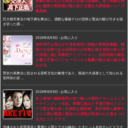
弾魔が繰り広げる高度な言葉の頭脳戦。地下鉄網を舞
台に極限の緊張感が駆け抜ける踊る大捜査線シリーズ
最高峰。
巨大都市東京の地下網を舞台に、過酷な爆破テロの恐怖と緊迫の駆け引きを描
き切った踊 ...
2026年8月9日
:
お気に入り
室町時代を揺るがす身体表現と情熱の青春群像劇。能
楽の大成者である世阿弥の少年期を描き身体の美と芸
の深淵に挑む革新的アニメーション。伝統芸能の概念
を覆す圧巻のパフォーマンスと熱量が観る者の魂を震
わせる。
歴史の表舞台に刻まれる室町文化の象徴であり、能楽の大成者として知られる
世阿弥の若 ...
2026年8月9日
:
お気に入り
史上最強の義賊集団が放つ極上の痛快クライムエンタ
ーテインメント作品。華麗な盗みと予測不能のトリッ
クで悪を撃ち抜く圧倒的な爽快感。唐沢寿明ら豪華キ
ャスト陣の競演と緊迫の心理戦が読者の心を惹きつけ
る大ヒットドラマ。
洗練された犯罪美学と重厚な人間ドラマが融合した大ヒット名作テレビドラマ