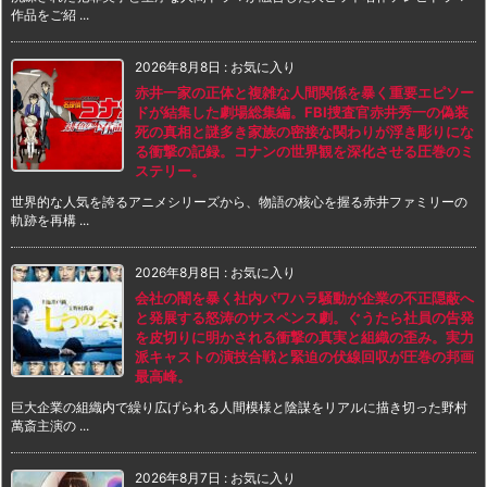
作品をご紹 ...
2026年8月8日
:
お気に入り
赤井一家の正体と複雑な人間関係を暴く重要エピソー
ドが結集した劇場総集編。FBI捜査官赤井秀一の偽装
死の真相と謎多き家族の密接な関わりが浮き彫りにな
る衝撃の記録。コナンの世界観を深化させる圧巻のミ
ステリー。
世界的な人気を誇るアニメシリーズから、物語の核心を握る赤井ファミリーの
軌跡を再構 ...
2026年8月8日
:
お気に入り
会社の闇を暴く社内パワハラ騒動が企業の不正隠蔽へ
と発展する怒涛のサスペンス劇。ぐうたら社員の告発
を皮切りに明かされる衝撃の真実と組織の歪み。実力
派キャストの演技合戦と緊迫の伏線回収が圧巻の邦画
最高峰。
巨大企業の組織内で繰り広げられる人間模様と陰謀をリアルに描き切った野村
萬斎主演の ...
2026年8月7日
:
お気に入り