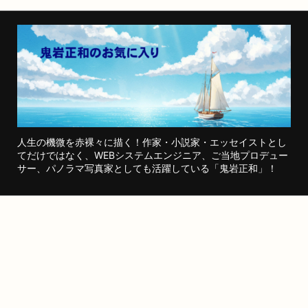
人生の機微を赤裸々に描く！作家・小説家・エッセイストとし
てだけではなく、WEBシステムエンジニア、ご当地プロデュー
サー、パノラマ写真家としても活躍している「鬼岩正和」！