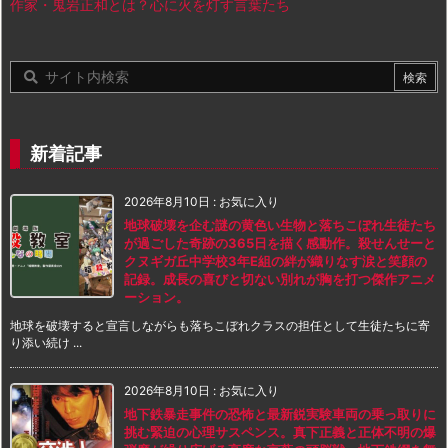
作家・鬼岩正和とは？心に火を灯す言葉たち
新着記事
2026年8月10日
:
お気に入り
地球破壊を企む謎の黄色い生物と落ちこぼれ生徒たち
が過ごした奇跡の365日を描く感動作。殺せんせーと
クヌギガ丘中学校3年E組の絆が織りなす涙と笑顔の
記録。成長の喜びと切ない別れが胸を打つ傑作アニメ
ーション。
地球を破壊すると宣言しながらも落ちこぼれクラスの担任として生徒たちに寄
り添い続け ...
2026年8月10日
:
お気に入り
地下鉄暴走事件の恐怖と最新鋭実験車両の乗っ取りに
挑む緊迫の心理サスペンス。真下正義と正体不明の爆