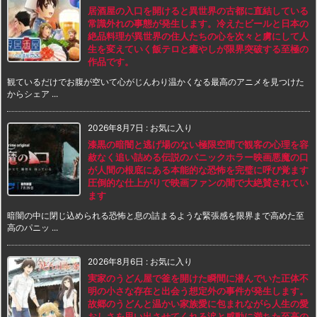
居酒屋の入口を開けると異世界の古都に直結している
常識外れの事態が発生します。冷えたビールと日本の
絶品料理が異世界の住人たちの心を次々と虜にして人
生を変えていく飯テロと癒やしが限界突破する至極の
作品です。
観ているだけでお腹が空いて心がじんわり温かくなる最高のアニメを見つけた
からシェア ...
2026年8月7日
:
お気に入り
漆黒の暗闇と逃げ場のない極限空間で観客の心理を容
赦なく追い詰める伝説のパニックホラー映画悪魔の口
が人間の根底にある本能的な恐怖を完璧に呼び覚ます
圧倒的な仕上がりで映画ファンの間で大絶賛されてい
ます
暗闇の中に閉じ込められる恐怖と息の詰まるような緊張感を限界まで高めた至
高のパニッ ...
2026年8月6日
:
お気に入り
実家のうどん屋で釜を開けた瞬間に潜んでいた正体不
明の小さな存在と出会う想定外の事件が発生します。
故郷のうどんと温かい家族愛に包まれながら人生の愛
おしさを思い出させてくれる涙と感動に満ちた至高の