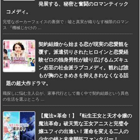
発展する、秘密と奮闘のロマンティック
コメディ。
完璧なポーカーフェイスの裏側で：嘘と真実が織りなす極限のロマン
ス 『機械じかけの ...
契約結婚から始まる恋が現実の恋愛観を
覆す。派遣切りされたヒロインと恋愛経
験ゼロの独身男性が繰り広げるムズキュ
ン必至の社会派ラブコメディ。観れば誰
もが胸のときめきを抑えきれなくなる話
題の超大作ドラマ。
職探しに悩む主人公が、家事代行として働く中で契約結婚という異色
の生活を選ぶところ ...
【魔法×革命！】『転生王女と天才令嬢の
魔法革命』破天荒な王女アニスと完璧令
嬢ユフィの出逢い！運命を変える二人の
少女の絆と未来開拓ファンタジー！