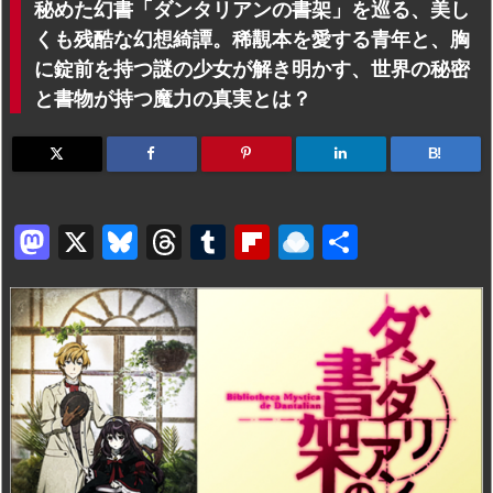
秘めた幻書「ダンタリアンの書架」を巡る、美し
くも残酷な幻想綺譚。稀覯本を愛する青年と、胸
に錠前を持つ謎の少女が解き明かす、世界の秘密
と書物が持つ魔力の真実とは？
B!
M
X
Bl
T
T
Fl
R
共
a
u
hr
u
ip
ai
有
st
e
e
m
b
n
o
s
a
bl
o
dr
d
k
d
r
ar
o
o
y
s
d
p.
n
io