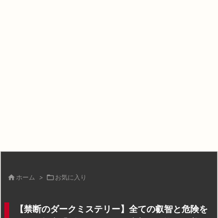

ホーム
>

お気に入り
【禁断のダークミステリー】全ての叡智と危険を