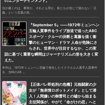
のエンターテインメント。
法が裁くのは、事実か、それとも罪か。私たちが信じて疑わない「正
義」という言葉の危 ...
『September 5』――1972年ミュンヘン
五輪人質事件をライブ放送で追ったABC
スポーツ・クルーの決断と葛藤を描く衝
撃のヒューマン・ドラマ 人命が危険にさ
らされ、世界中が注目するなか、この実
話に基づく重要な瞬間はジャーナリズムの形を大きく変
えた。
本作は、1972年ミュンヘン五輪で発生したイスラエル人選手人質事件
を、当時のAB ...
【正体バレ即処刑の危機】元格闘家の少
女が「無表情ロボットメイド」として潜
入！人間嫌いの御曹司との嘘から始まる
主従関係が、やがて「命がけの恋」へと