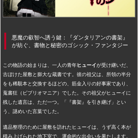
悪魔の叡智へ誘う鍵：『ダンタリアンの書架』
が紡ぐ、書物と秘密のゴシック・ファンタジー
この物語の始まりは、一人の青年
ヒューイ
が受け継いだ、
古ぼけた屋敷と膨大な蔵書です。彼の祖父は、所領の半分
をも稀覯本と交換するほどの、筋金入りの好事家であり、
蒐書狂（ビブリオマニア）でした。その祖父がヒューイに
残した遺言は、ただ一つ。「『書架』を引き継げ」とい
う、謎めいた言葉でした。
遺品整理のために屋敷を訪れたヒューイは、うず高く本が
積み上げられた地下室で、運命的な出会いを果たします。