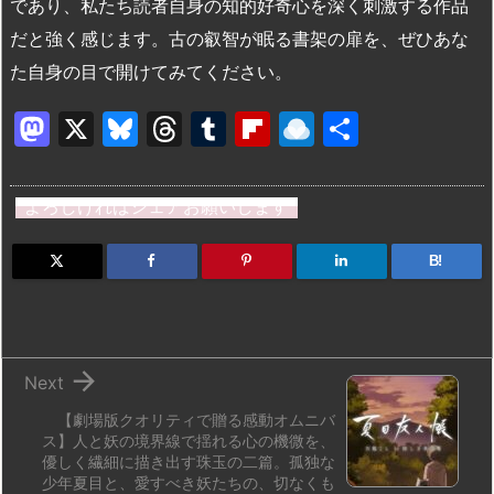
であり、私たち読者自身の知的好奇心を深く刺激する作品
だと強く感じます。古の叡智が眠る書架の扉を、ぜひあな
た自身の目で開けてみてください。
M
X
Bl
T
T
Fl
R
共
a
u
hr
u
ip
ai
有
st
e
e
m
b
n
よろしければシェアお願いします
o
s
a
bl
o
dr
d
k
d
r
ar
o
B!
o
y
s
d
p.
n
io

Next
【劇場版クオリティで贈る感動オムニバ
ス】人と妖の境界線で揺れる心の機微を、
優しく繊細に描き出す珠玉の二篇。孤独な
少年夏目と、愛すべき妖たちの、切なくも