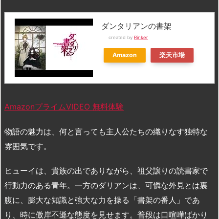
ダンタリアンの書架
created by
Rinker
Amazon
楽天市場
AmazonプライムVIDEO 無料体験
物語の魅力は、何と言っても主人公たちの織りなす独特な
雰囲気です。
ヒューイは、貴族の出でありながら、祖父譲りの読書家で
行動力のある青年。一方のダリアンは、可憐な外見とは裏
腹に、膨大な知識と強大な力を操る「書架の番人」であ
り、時に傲岸不遜な態度を見せます。普段は口喧嘩ばかり