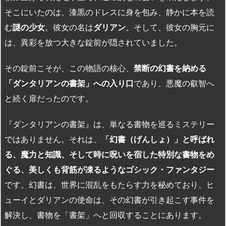
そこにいたのは、漆黒のドレスに身を包み、静かに本を読
む
謎の少女
。彼女の名は
ダリアン
。そして、彼女の胸元に
は、異彩を放つ大きな錠前が隠されていました。
その錠前こそが、この物語の核心、
禁断の幻書を納める
「ダンタリアンの書架」への入り口
であり、悪魔の叡智へ
と続く扉だったのです。
『ダンタリアンの書架』は、単なる書物を巡るミステリー
ではありません。それは、
「幻書（げんしょ）」と呼ばれ
る、魔力と知識、そして時に呪いを宿した特別な書物をめ
ぐる、美しくも背筋が凍るようなゴシック・ファンタジー
です。幻書は、世界に混乱をもたらす力を秘めており、ヒ
ューイとダリアンの使命は、その幻書が引き起こす事件を
解決し、書物を「書架」へと回収することにあります。