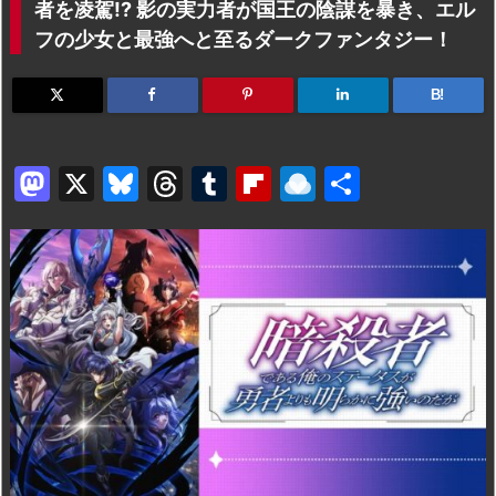
者を凌駕!? 影の実力者が国王の陰謀を暴き、エル
フの少女と最強へと至るダークファンタジー！
B!
M
X
Bl
T
T
Fl
R
共
a
u
hr
u
ip
ai
有
st
e
e
m
b
n
o
s
a
bl
o
dr
d
k
d
r
ar
o
o
y
s
d
p.
n
io