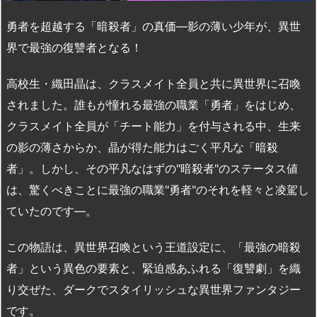
勇者を超越する「暗殺者」の真価—影の薄い少年が、異世
界で最強の復讐者となる！
高校生・織田晶は、クラスメイト全員と共に異世界に召喚
されました。誰もが憧れる最強の職業「勇者」をはじめ、
クラスメイト全員が「チート能力」を付与される中、生来
の影の薄さからか、晶が得た能力はごく平凡な「暗殺
者」。しかし、その平凡なはずの"暗殺者"のステータス値
は、驚くべきことに最強の職業"勇者"のそれを軽々と凌駕し
ていたのです—。
この物語は、異世界召喚という王道設定に、「最強の暗殺
者」という異色の要素と、緊迫感あふれる「復讐劇」を織
り交ぜた、ダークでスタイリッシュな異世界ファンタジー
です。