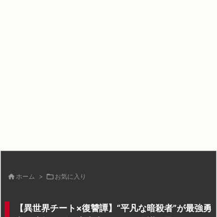

ホーム
>

お気に入り
【異世界チート×復讐譚】“平凡な暗殺者”が最強勇