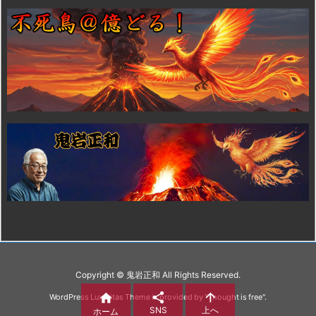
Copyright ©
鬼岩正和
All Rights Reserved.



WordPress Luxeritas Theme is provided by "
Thought is free
".
SNS
上へ
ホーム