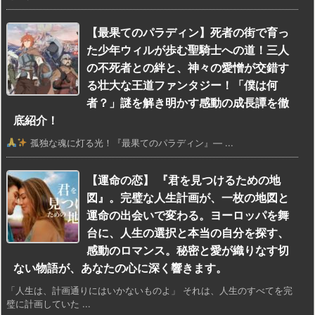
【最果てのパラディン】死者の街で育っ
た少年ウィルが歩む聖騎士への道！三人
の不死者との絆と、神々の愛憎が交錯す
る壮大な王道ファンタジー！「僕は何
者？」謎を解き明かす感動の成長譚を徹
底紹介！
孤独な魂に灯る光！『最果てのパラディン』— ...
【運命の恋】 『君を見つけるための地
図』。完璧な人生計画が、一枚の地図と
運命の出会いで変わる。ヨーロッパを舞
台に、人生の選択と本当の自分を探す、
感動のロマンス。秘密と愛が織りなす切
ない物語が、あなたの心に深く響きます。
「人生は、計画通りにはいかないものよ」 それは、人生のすべてを完
璧に計画していた ...