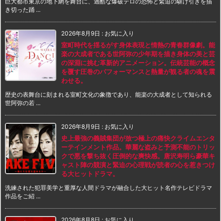
巨大都市東京の地下網を舞台に、過酷な爆破テロの恐怖と緊迫の駆け引きを描
き切った踊 ...
2026年8月9日
:
お気に入り
室町時代を揺るがす身体表現と情熱の青春群像劇。能
楽の大成者である世阿弥の少年期を描き身体の美と芸
の深淵に挑む革新的アニメーション。伝統芸能の概念
を覆す圧巻のパフォーマンスと熱量が観る者の魂を震
わせる。
歴史の表舞台に刻まれる室町文化の象徴であり、能楽の大成者として知られる
世阿弥の若 ...
2026年8月9日
:
お気に入り
史上最強の義賊集団が放つ極上の痛快クライムエンタ
ーテインメント作品。華麗な盗みと予測不能のトリッ
クで悪を撃ち抜く圧倒的な爽快感。唐沢寿明ら豪華キ
ャスト陣の競演と緊迫の心理戦が読者の心を惹きつけ
る大ヒットドラマ。
洗練された犯罪美学と重厚な人間ドラマが融合した大ヒット名作テレビドラマ
作品をご紹 ...
2026年8月8日
:
お気に入り