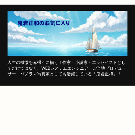
人生の機微を赤裸々に描く！作家・小説家・エッセイストとし
てだけではなく、WEBシステムエンジニア、ご当地プロデュー
サー、パノラマ写真家としても活躍している「鬼岩正和」！