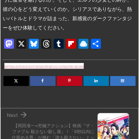
彼の心をどう変えていくのか。シリアスでありながら、熱
いバトルとドラマが詰まった、新感覚のダークファンタジ
ーをぜひ体験してください。
M
X
Bl
T
T
Fl
R
共
a
u
hr
u
ip
ai
有
st
e
e
m
b
n
よろしければシェアお願いします
o
s
a
bl
o
dr
d
k
d
r
ar
o
B!
o
y
s
d
p.
n
io

Next
【岡田准一×究極アクション】映画『ザ・
ファブル 殺さない殺し屋』！「6秒以内に
仕留める男」が挑む「誰も殺さない」ミッ