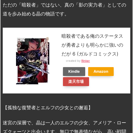
ただの「暗殺者」ではない、真の「影の実力者」としての
道を歩み始める晶の物語です。
暗殺者である俺のステータス
が勇者よりも明らかに強いの
だが 6 (ガルドコミックス)
created by
Rinker
Kindle
Amazon
楽天市場
【孤独な復讐者とエルフの少女との邂逅】
迷宮の深層で、晶は一人のエルフの少女、アメリア・ロー
ズクォーツと出会います。無口で無表情ながら、高い戦闘