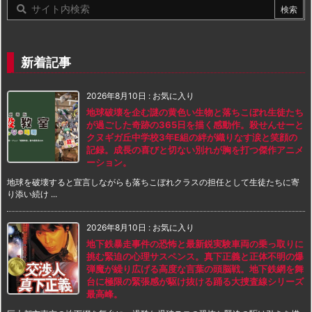
新着記事
2026年8月10日
:
お気に入り
地球破壊を企む謎の黄色い生物と落ちこぼれ生徒たち
が過ごした奇跡の365日を描く感動作。殺せんせーと
クヌギガ丘中学校3年E組の絆が織りなす涙と笑顔の
記録。成長の喜びと切ない別れが胸を打つ傑作アニメ
ーション。
地球を破壊すると宣言しながらも落ちこぼれクラスの担任として生徒たちに寄
り添い続け ...
2026年8月10日
:
お気に入り
地下鉄暴走事件の恐怖と最新鋭実験車両の乗っ取りに
挑む緊迫の心理サスペンス。真下正義と正体不明の爆
弾魔が繰り広げる高度な言葉の頭脳戦。地下鉄網を舞
台に極限の緊張感が駆け抜ける踊る大捜査線シリーズ
最高峰。