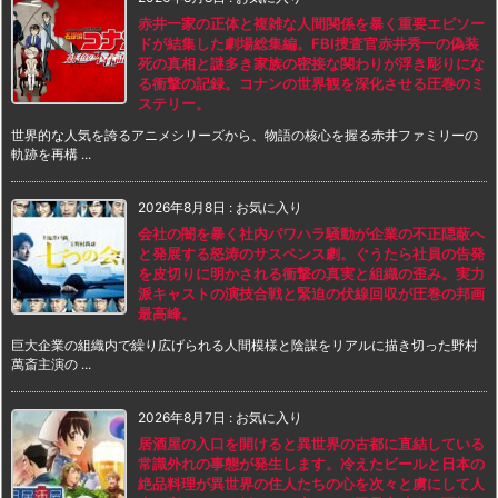
赤井一家の正体と複雑な人間関係を暴く重要エピソー
ドが結集した劇場総集編。FBI捜査官赤井秀一の偽装
死の真相と謎多き家族の密接な関わりが浮き彫りにな
る衝撃の記録。コナンの世界観を深化させる圧巻のミ
ステリー。
世界的な人気を誇るアニメシリーズから、物語の核心を握る赤井ファミリーの
軌跡を再構 ...
2026年8月8日
:
お気に入り
会社の闇を暴く社内パワハラ騒動が企業の不正隠蔽へ
と発展する怒涛のサスペンス劇。ぐうたら社員の告発
を皮切りに明かされる衝撃の真実と組織の歪み。実力
派キャストの演技合戦と緊迫の伏線回収が圧巻の邦画
最高峰。
巨大企業の組織内で繰り広げられる人間模様と陰謀をリアルに描き切った野村
萬斎主演の ...
2026年8月7日
:
お気に入り
居酒屋の入口を開けると異世界の古都に直結している
常識外れの事態が発生します。冷えたビールと日本の
絶品料理が異世界の住人たちの心を次々と虜にして人