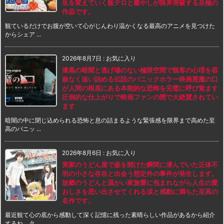
生を変えていく飯テロと癒やしが限界突破する至極の
作品です。
観ているだけでお腹が空いて心がじんわり温かくなる最高のアニメを見つけた
からシェア ...
2026年8月7日
:
お気に入り
漆黒の暗闇と逃げ場のない極限空間で観客の心理を容
赦なく追い詰める伝説のパニックホラー映画悪魔の口
が人間の根底にある本能的な恐怖を完璧に呼び覚ます
圧倒的な仕上がりで映画ファンの間で大絶賛されてい
ます
暗闇の中に閉じ込められる恐怖と息の詰まるような緊張感を限界まで高めた至
高のパニッ ...
2026年8月6日
:
お気に入り
実家のうどん屋で釜を開けた瞬間に潜んでいた正体不
明の小さな存在と出会う想定外の事件が発生します。
故郷のうどんと温かい家族愛に包まれながら人生の愛
おしさを思い出させてくれる涙と感動に満ちた至高の
名作です。
最近観て心の底から感動して深く記憶に残った素晴らしい作品があるから紹介
するね。タ ...