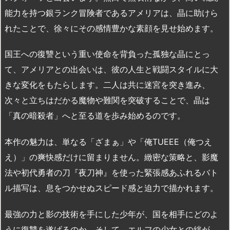
能力を持つ銀ランク冒険者であるアメリアは、晶に助けら
れたことで、徐々にその感情豊かな素顔を見せ始めます。
国王への復讐という重い使命を背負った孤独な晶にとっ
て、アメリアとの出会いは、彼の人生と戦闘スタイルに大
きな変化をもたらします。二人は共に迷宮を突き進み、
次々と立ちはだかる魔物や難関を突破することで、晶は
「真の暗殺者」へと至る道を歩み始めるのです。
本作の魅力は、単なる「ざまぁ」や「俺TUEEE（俺つえ
え）」の爽快感だけに留まりません。緻密な策略と、影魔
法や初代勇者の刀『夜刀神』を使った緊張感あふれるバト
ル描写は、息をつかせぬスピード感と迫力で描かれます。
最強の力と影の技術を手にした少年が、国を相手にどのよ
うに復讐を遂げるのか。そして、エルフの少女との絆が、