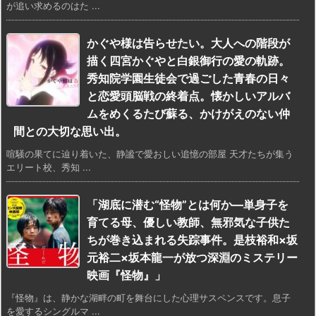
が追い求めるのはた ...
かぐや様は告らせたい。大人への階段が
描く四宮かぐやと白銀御行の愛の軌跡。
秀知院学園生徒会で過ごした青春の日々
と恋愛頭脳戦の終着点。懐かしいアルバ
ムをめくるたび蘇る、かけがえのない仲
間との大切な思い出。
喧騒の果てに辿り着いた、静謐で愛おしい追憶の部屋 天才たちが集う
エリート校、秀知 ...
「湖底に潜む“怪物”とは何か—単身子を
育てる母、優しい教師、無邪気な子供た
ちが巻き込まれる失踪事件。是枝裕和×坂
元裕二×坂本龍一が放つ深淵のミステリー
映画『怪物』」
『怪物』は、静かな湖畔の町を舞台にした心理サスペンスです。息子
を愛するシングルマ ...