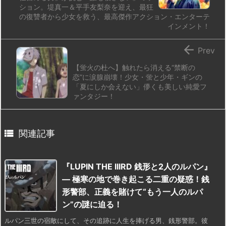
ション。堤真一＆平手友梨奈を迎え、最狂
の復讐者から少女を救う、最高傑作アクション・エンターテ
インメント！

Prev
【蛍火の杜へ】触れたら消える“禁断の
恋”に涙腺崩壊！少女・蛍と少年・ギンの
「夏にしか会えない」儚くも美しい純愛フ
ァンタジー！

関連記事
『LUPIN THE IIIRD 銭形と2人のルパン』
— 極寒の地で巻き起こる二重の疑惑！銭
形警部、正義を賭けて“もう一人のルパ
ン”の謎に迫る！
ルパン三世の宿敵にして、その追跡に人生を捧げる男、銭形警部。彼