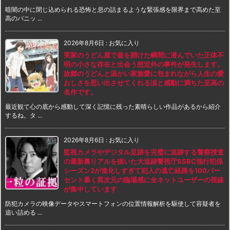
暗闇の中に閉じ込められる恐怖と息の詰まるような緊張感を限界まで高めた至
高のパニッ ...
2026年8月6日
:
お気に入り
実家のうどん屋で釜を開けた瞬間に潜んでいた正体不
明の小さな存在と出会う想定外の事件が発生します。
故郷のうどんと温かい家族愛に包まれながら人生の愛
おしさを思い出させてくれる涙と感動に満ちた至高の
名作です。
最近観て心の底から感動して深く記憶に残った素晴らしい作品があるから紹介
するね。タ ...
2026年8月6日
:
お気に入り
監視カメラやデジタル足跡を完璧に追跡する警察捜査
の最新裏リアルを描いた大追跡警視庁SSBC強行犯係
シーズン2が進化しすぎて犯人の逃亡経路を100パー
セント暴く異次元の臨場感に全ネットユーザーの視線
が集中しています
防犯カメラの映像データやスマートフォンの位置情報解析を駆使して容疑者を
追い詰める ...