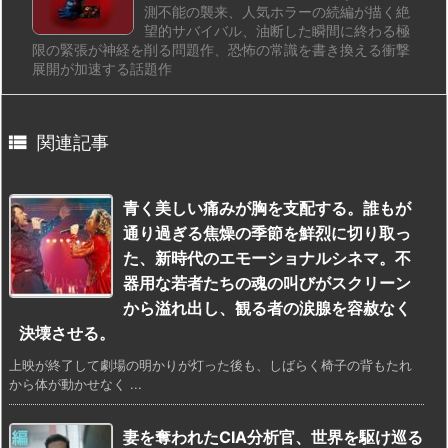
測不能の襲来、人気ホラーの続編が描く絶
望的サバイバル、油断した瞬間に終わる極
限の緊張が神経を削る問題作、恐怖の常識を書き換える衝撃
展開が加速する話題作

関連記事
青く美しい痛みが胸を支配する。誰もが
通り過ぎる焦燥の季節を鮮烈に切り取っ
た、新時代のエモーショナルシネマ。不
器用な若者たちの魂の叫びがスクリーン
から溢れ出し、観る者の涙腺を容赦なく
決壊させる。
上映が終了して劇場の明かりが灯った後も、しばらく椅子の背もたれ
から体が動かせなく ...
妻を奪われたCIA分析官、世界を駆け巡る