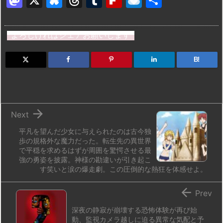
a
u
hr
u
ip
ai
有
st
e
e
m
b
n
よろしければシェアお願いします
o
s
a
bl
o
dr
d
k
d
r
ar
o
B!
o
y
s
d
p.
n
io

Next
平凡を望んだ少女に与えられたのは古今独
歩の規格外な魔力だった。転生先の異世界
で平穏を求めるはずが周囲を驚愕させる最
強の勇姿を披露。神様の勘違いが引き起こ
す笑いと涙の爆走劇。この圧倒的な熱狂を体感せよ。

Prev
深夜の静寂が崩壊する恐怖体験が再び始
動、監視カメラ越しに迫る異常な気配と予