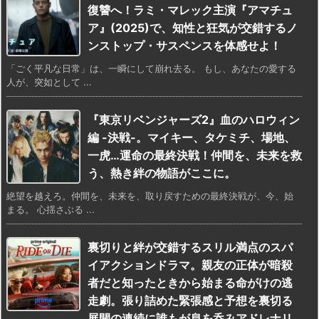
復讐へ！ラミ・マレック主演『アマチュ
ア』(2025)で、知性と狂気が交錯するノ
ンストップ・サスペンスを体感せよ！
「ごく平凡な日常」は、一瞬にして崩れ去る。 もし、あなたの愛する
人が、突如として ...
『東京リベンジャーズ2』血のハロウィン
編 -決戦-。マイキー、タケミチ、場地、
一虎…運命の最終決戦！仲間を、未来を救
う、熱き絆の物語がここに。
絶望を越えろ。仲間を、未来を、取り戻すための最終決戦が、今、始
まる。 心揺さぶる ...
裏切りと絆が交錯するスリル満点のスパ
イアクションドラマ。親友の正体が暗殺
者だと知ったときから始まる命がけの逃
走劇。張り詰めた緊張感と予想を裏切る
展開の連続に誰もが息を呑みアドレナリ