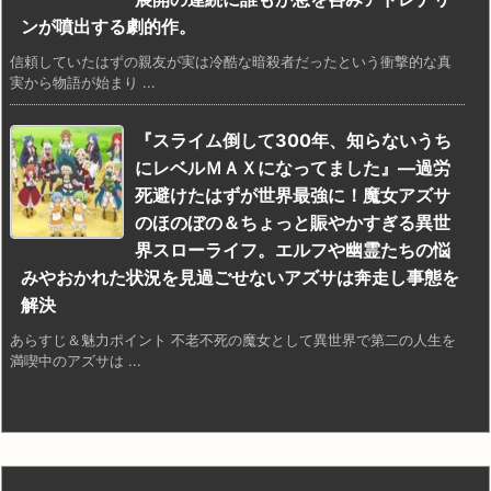
ンが噴出する劇的作。
信頼していたはずの親友が実は冷酷な暗殺者だったという衝撃的な真
実から物語が始まり ...
『スライム倒して300年、知らないうち
にレベルＭＡＸになってました』―過労
死避けたはずが世界最強に！魔女アズサ
のほのぼの＆ちょっと賑やかすぎる異世
界スローライフ。エルフや幽霊たちの悩
みやおかれた状況を見過ごせないアズサは奔走し事態を
解決
あらすじ＆魅力ポイント 不老不死の魔女として異世界で第二の人生を
満喫中のアズサは ...