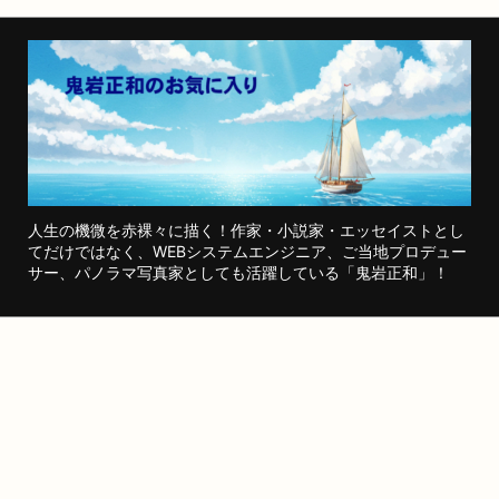
人生の機微を赤裸々に描く！作家・小説家・エッセイストとし
てだけではなく、WEBシステムエンジニア、ご当地プロデュー
サー、パノラマ写真家としても活躍している「鬼岩正和」！