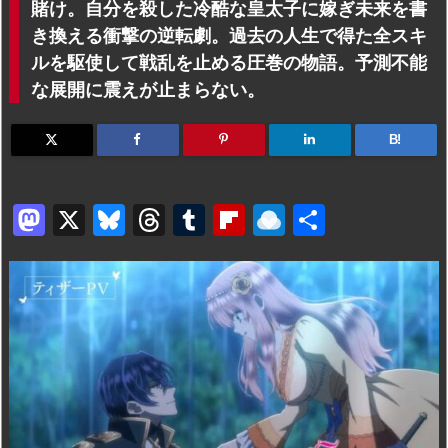
賭け。自分を殺した冷酷な皇太子に嫁ぎ未来を書
き換える衝撃の逆転劇。過去の人生で得た全スキ
ルを駆使して戦乱を止める圧巻の物語。予測不能
な展開に震えが止まらない。
B!
M
X
Bl
T
T
Fl
R
共
a
u
hr
u
ip
ai
有
st
e
e
m
b
n
o
s
a
bl
o
dr
d
k
d
r
ar
o
o
y
s
d
p.
n
io