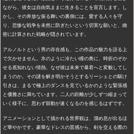
ながら、彼女は自由気ままに生きることを宣言します。し
かし、その奔放な振る舞いの裏側には、愛する人々を守
り、悲惨な戦争を未然に防ぎたいという切実な願いと、緻
密に計算された戦略が隠されています。
アルノルトという男の存在感も、この作品の魅力を語る上
で欠かせません。氷のように冷たい瞳の奥に、時折のぞか
せる底知れない情熱。なぜ彼は未来で暴君へと変貌してし
まうのか。その謎を解き明かそうとするリーシェとの駆け
引きは、まるで極上のダンスを見ているかのような緊張感
と優雅さに満ちています。二人の距離が少しずつ縮まって
いく様子に、思わず鼓動が速くなるのを感じるはずです。
アニメーションとして描かれる世界観は、溜め息が出るほ
ど華やかです。豪華なドレスの質感から、剣を交える際の