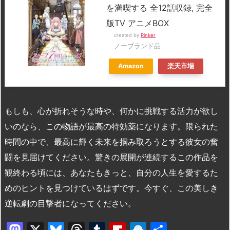
を満喫する 全12話収録, 完全
版TV アニメBOX
created by
Rinker
ノーブランド品
Amazon
楽天市場
もしも、心が折れそうな時や、何かに挑戦する活力が欲し
いのなら、この物語が最高の特効薬になります。限られた
時間の中で、最高に輝く未来を掴み取ろうとする彼女の奮
闘を見届けてください。驚きの展開が連続するこの作品を
観終わる頃には、あなたもきっと、自分の人生を愛するた
めのヒントを見つけているはずです。今すぐ、この美しき
逆転劇の目撃者になってください。
M
X
Bl
T
T
Fl
R
共