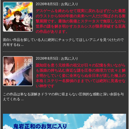
2026年8月5日
:
お気に入り
デスゲームを終わらせて現実に戻れるはずだった最悪
のラストから500年後の未来へ一人だけ飛ばされる衝
撃展開です。最強の装備とステータスで無双しながら
世界の謎を解き明かすカタルシスが限界突破する至高
の作品があります。
面白い作品を探している人に絶対にチェックしてほしいアニメを見つけたので
共有するね ...
2026年8月5日
:
お気に入り
認知症を患う元校長の祖父が日々の記憶を失いながら
も孫娘の持ち込む身近な謎を圧巻の推理力で次々と解
き明かしていく姿に全米ならぬ全日本が涙した極上の
本格ミステリー名探偵のままでいては絶対に見逃せな
い神作です
この作品は単なる謎解きドラマの枠に収まらない圧倒的な感動と深い余韻を与
えてくれる ...