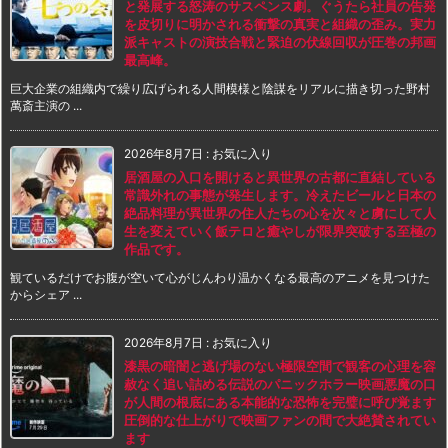
と発展する怒涛のサスペンス劇。ぐうたら社員の告発
を皮切りに明かされる衝撃の真実と組織の歪み。実力
派キャストの演技合戦と緊迫の伏線回収が圧巻の邦画
最高峰。
巨大企業の組織内で繰り広げられる人間模様と陰謀をリアルに描き切った野村
萬斎主演の ...
2026年8月7日
:
お気に入り
居酒屋の入口を開けると異世界の古都に直結している
常識外れの事態が発生します。冷えたビールと日本の
絶品料理が異世界の住人たちの心を次々と虜にして人
生を変えていく飯テロと癒やしが限界突破する至極の
作品です。
観ているだけでお腹が空いて心がじんわり温かくなる最高のアニメを見つけた
からシェア ...
2026年8月7日
:
お気に入り
漆黒の暗闇と逃げ場のない極限空間で観客の心理を容
赦なく追い詰める伝説のパニックホラー映画悪魔の口
が人間の根底にある本能的な恐怖を完璧に呼び覚ます
圧倒的な仕上がりで映画ファンの間で大絶賛されてい
ます