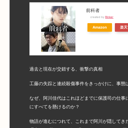
前科者
created by
Rinker
Amazon
楽天
過去と現在が交錯する、衝撃の真相
工藤の失踪と連続殺傷事件をきっかけに、事態
なぜ、阿川佳代はこれほどまでに保護司の仕事
にすべてを懸けるのか？
物語が進むにつれて、これまで阿川が隠してき