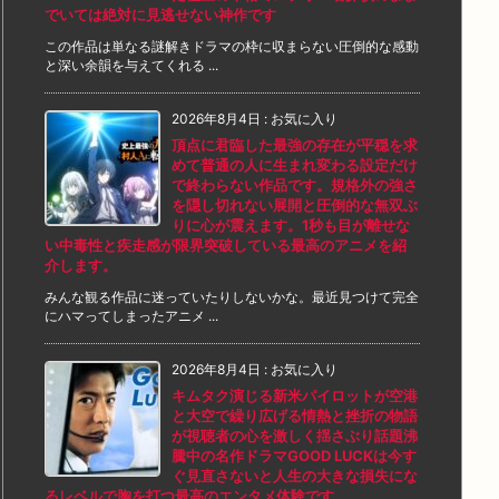
でいては絶対に見逃せない神作です
この作品は単なる謎解きドラマの枠に収まらない圧倒的な感動
と深い余韻を与えてくれる ...
2026年8月4日
:
お気に入り
頂点に君臨した最強の存在が平穏を求
めて普通の人に生まれ変わる設定だけ
で終わらない作品です。規格外の強さ
を隠し切れない展開と圧倒的な無双ぶ
りに心が震えます。1秒も目が離せな
い中毒性と疾走感が限界突破している最高のアニメを紹
介します。
みんな観る作品に迷っていたりしないかな。最近見つけて完全
にハマってしまったアニメ ...
2026年8月4日
:
お気に入り
キムタク演じる新米パイロットが空港
と大空で繰り広げる情熱と挫折の物語
が視聴者の心を激しく揺さぶり話題沸
騰中の名作ドラマGOOD LUCKは今す
ぐ見直さないと人生の大きな損失にな
るレベルで胸を打つ最高のエンタメ体験です