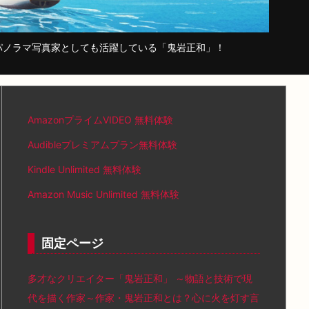
パノラマ写真家としても活躍している「鬼岩正和」！
AmazonプライムVIDEO 無料体験
Audibleプレミアムプラン無料体験
Kindle Unlimited 無料体験
Amazon Music Unlimited 無料体験
固定ページ
多才なクリエイター「鬼岩正和」 ～物語と技術で現
代を描く作家～作家・鬼岩正和とは？心に火を灯す言