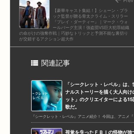
Prev
【豪華キャスト集結！】シェーン・ブラ
ック監督が贈る骨太クライム・スリラー
『プレイ・ダーティー』｜マーク・ウォ
ールバーグ主演！強盗団VS巨大犯罪組織
の命がけの強奪作戦｜巧妙なトリックと予測不能な裏切り
が交錯するアクション超大作

関連記事
「シークレット・レベル」は、
ナルストーリーを描く大人向け
ット」のクリエイターによる1
歌だ。
『シークレット・レベル』アニメ紹介！ 今回は、アニメ『シ
視覚を失ったＦＢＩの怪物が放