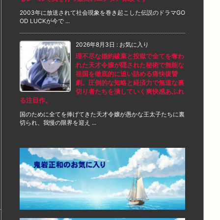
2003年に放送されて社会現象を巻き起こした伝説のドラマGO
OD LUCKが今で ...
2026年8月3日
:
お気に入り
理不尽な婚約破棄と投獄で全てを奪わ
れた天才令嬢が隠された秘術で無能な
祖国を徹底的に追い詰める痛快復讐
劇。圧倒的な知略と経済力で無道な裏
切り者たちを潰していく爽快感あふれ
る注目作。
国のために全てを捧げてきた天才令嬢が愚かな王太子たちに裏
切られ、我慢の限界を迎え ...