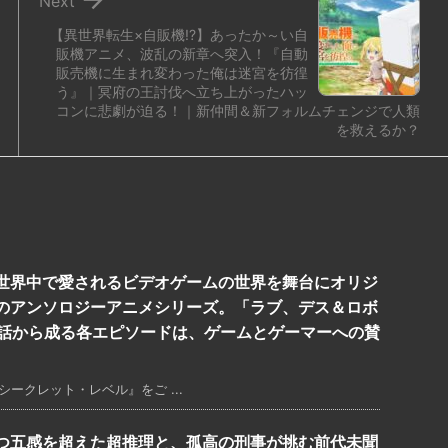
Next
【異世界転生×自販機!?】あったか～い自
販機アニメ、波乱の新章へ突入！『自動
販売機に生まれ変わった俺は迷宮を彷徨
う』｜冥府の王討伐へ立ち上がったハッ
コンに悲劇が迫る！｜新仲間＆新フォルムチェンジで人類
を救えるか？
世界中で愛されるビデオゲームの世界を舞台にオリジ
のアンソロジーアニメシリーズ。「ラブ、デス＆ロボ
5話から成る各エピソードは、ゲームとゲーマーへの賛
ークレット・レベル』をご ...
つ五感を超えた超推理と、孤高の刑事が挑む前代未聞