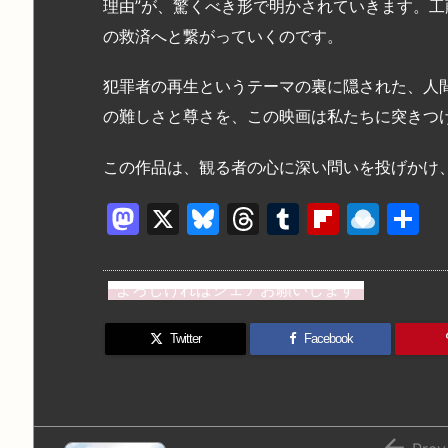
理由”が、驚くべき形で明かされていきます。
の救済へと繋がっていくのです。
犯罪者の再生というテーマの裏に隠された、人
の難しさと尊さを、この映画は私たちに突きつ
この作品は、観る者の心に深い問いを投げかけ
M
X
Bl
T
T
Fl
R
a
u
hr
u
ip
ai
st
e
e
m
b
n
よろしければシェアお願いします
o
s
a
bl
o
dr
d
k
d
r
ar
o
Twitter
Facebook
o
y
s
d
p.
n
io
