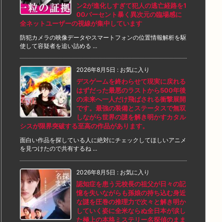
ン2が進化しすぎて犯人の逃亡経路を1
00パーセント暴く異次元の臨場感に
全ネットユーザーの視線が集中しています
防犯カメラの映像データやスマートフォンの位置情報解析を駆
使して容疑者を追い詰める ...
2026年8月5日
:
お気に入り
デスゲームを終わらせて現実に戻れる
はずだった最悪のラストから500年後
の未来へ一人だけ飛ばされる衝撃展開
です。最強の装備とステータスで無双
しながら世界の謎を解き明かすカタル
シスが限界突破する至高の作品があります。
面白い作品を探している人に絶対にチェックしてほしいアニメ
を見つけたので共有するね ...
2026年8月5日
:
お気に入り
認知症を患う元校長の祖父が日々の記
憶を失いながらも孫娘の持ち込む身近
な謎を圧巻の推理力で次々と解き明か
していく姿に全米ならぬ全日本が涙し
た極上の本格ミステリー名探偵のまま