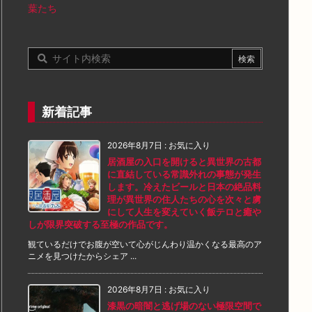
葉たち
新着記事
2026年8月7日
:
お気に入り
居酒屋の入口を開けると異世界の古都
に直結している常識外れの事態が発生
します。冷えたビールと日本の絶品料
理が異世界の住人たちの心を次々と虜
にして人生を変えていく飯テロと癒や
しが限界突破する至極の作品です。
観ているだけでお腹が空いて心がじんわり温かくなる最高のア
ニメを見つけたからシェア ...
2026年8月7日
:
お気に入り
漆黒の暗闇と逃げ場のない極限空間で