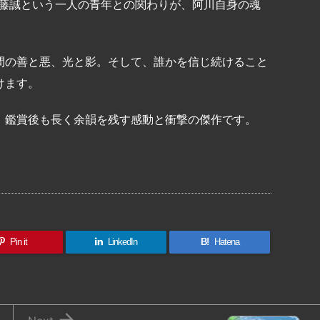
工藤誠という一人の青年との関わりが、阿川自身の魂
間の善と悪、光と影。そして、誰かを信じ続けること
けます。
、鑑賞後も長く余韻を残す感動と衝撃の傑作です。
共
有
Pin it
LinkedIn
B!
Hatena
