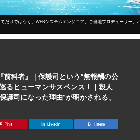
てだけではなく、WEBシステムエンジニア、ご当地プロデューサー、
『前科者』｜保護司という“無報酬の公
を巡るヒューマンサスペンス！｜殺人
“保護司になった理由”が明かされる、
Pin it
LinkedIn
B!
Hatena