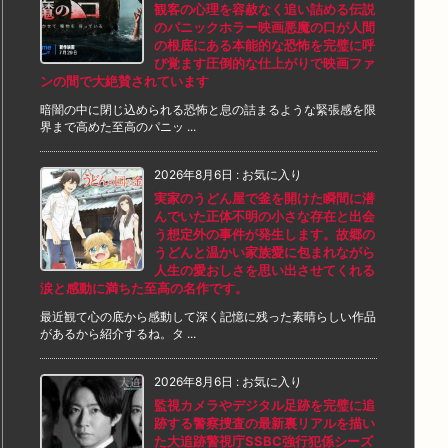
観客の心理を容赦なく追い詰める伝説
のパニックホラー映画悪魔の口が人間
の根底にある本能的な恐怖を完璧に呼
び覚ます圧倒的な仕上がりで映画ファ
ンの間で大絶賛されています
暗闇の中に閉じ込められる恐怖と息の詰まるような緊張感を限
界まで高めた至高のパニッ ...
2026年8月6日
:
お気に入り
実家のうどん屋で釜を開けた瞬間に潜
んでいた正体不明の小さな存在と出会
う想定外の事件が発生します。故郷の
うどんと温かい家族愛に包まれながら
人生の愛おしさを思い出させてくれる
涙と感動に満ちた至高の名作です。
最近観て心の底から感動して深く記憶に残った素晴らしい作品
があるから紹介するね。タ ...
2026年8月6日
:
お気に入り
監視カメラやデジタル足跡を完璧に追
跡する警察捜査の最新裏リアルを描い
た大追跡警視庁SSBC強行犯係シーズ