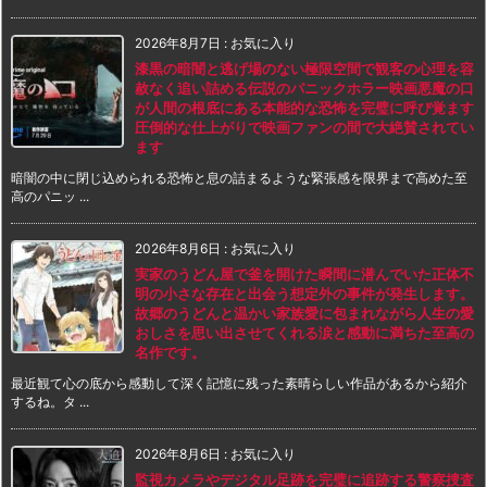
2026年8月7日
:
お気に入り
漆黒の暗闇と逃げ場のない極限空間で観客の心理を容
赦なく追い詰める伝説のパニックホラー映画悪魔の口
が人間の根底にある本能的な恐怖を完璧に呼び覚ます
圧倒的な仕上がりで映画ファンの間で大絶賛されてい
ます
暗闇の中に閉じ込められる恐怖と息の詰まるような緊張感を限界まで高めた至
高のパニッ ...
2026年8月6日
:
お気に入り
実家のうどん屋で釜を開けた瞬間に潜んでいた正体不
明の小さな存在と出会う想定外の事件が発生します。
故郷のうどんと温かい家族愛に包まれながら人生の愛
おしさを思い出させてくれる涙と感動に満ちた至高の
名作です。
最近観て心の底から感動して深く記憶に残った素晴らしい作品があるから紹介
するね。タ ...
2026年8月6日
:
お気に入り
監視カメラやデジタル足跡を完璧に追跡する警察捜査