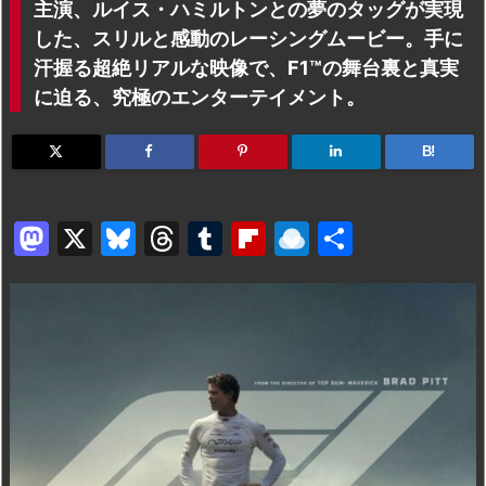
主演、ルイス・ハミルトンとの夢のタッグが実現
した、スリルと感動のレーシングムービー。手に
汗握る超絶リアルな映像で、F1™の舞台裏と真実
に迫る、究極のエンターテイメント。
B!
M
X
Bl
T
T
Fl
R
共
a
u
hr
u
ip
ai
有
st
e
e
m
b
n
o
s
a
bl
o
dr
d
k
d
r
ar
o
o
y
s
d
p.
n
io