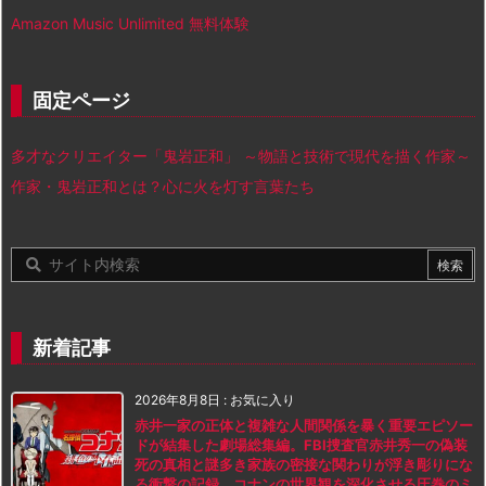
Amazon Music Unlimited 無料体験
固定ページ
多才なクリエイター「鬼岩正和」 ～物語と技術で現代を描く作家～
作家・鬼岩正和とは？心に火を灯す言葉たち
新着記事
2026年8月8日
:
お気に入り
赤井一家の正体と複雑な人間関係を暴く重要エピソー
ドが結集した劇場総集編。FBI捜査官赤井秀一の偽装
死の真相と謎多き家族の密接な関わりが浮き彫りにな
る衝撃の記録。コナンの世界観を深化させる圧巻のミ