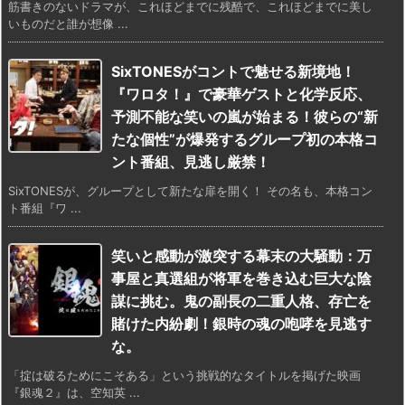
筋書きのないドラマが、これほどまでに残酷で、これほどまでに美し
いものだと誰が想像 ...
SixTONESがコントで魅せる新境地！
『ワロタ！』で豪華ゲストと化学反応、
予測不能な笑いの嵐が始まる！彼らの“新
たな個性”が爆発するグループ初の本格コ
ント番組、見逃し厳禁！
SixTONESが、グループとして新たな扉を開く！ その名も、本格コン
ト番組『ワ ...
笑いと感動が激突する幕末の大騒動：万
事屋と真選組が将軍を巻き込む巨大な陰
謀に挑む。鬼の副長の二重人格、存亡を
賭けた内紛劇！銀時の魂の咆哮を見逃す
な。
「掟は破るためにこそある」という挑戦的なタイトルを掲げた映画
『銀魂２』は、空知英 ...