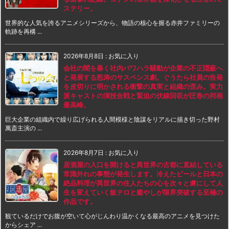
ステリー。
世界的な人気を誇るアニメシリーズから、物語の核心を握る赤井ファミリーの
軌跡を再構 ...
2026年8月8日
:
お気に入り
会社の闇を暴く社内パワハラ騒動が企業の不正隠蔽へ
と発展する怒涛のサスペンス劇。ぐうたら社員の告発
を皮切りに明かされる衝撃の真実と組織の歪み。実力
派キャストの演技合戦と緊迫の伏線回収が圧巻の邦画
最高峰。
巨大企業の組織内で繰り広げられる人間模様と陰謀をリアルに描き切った野村
萬斎主演の ...
2026年8月7日
:
お気に入り
居酒屋の入口を開けると異世界の古都に直結している
常識外れの事態が発生します。冷えたビールと日本の
絶品料理が異世界の住人たちの心を次々と虜にして人
生を変えていく飯テロと癒やしが限界突破する至極の
作品です。
観ているだけでお腹が空いて心がじんわり温かくなる最高のアニメを見つけた
からシェア ...