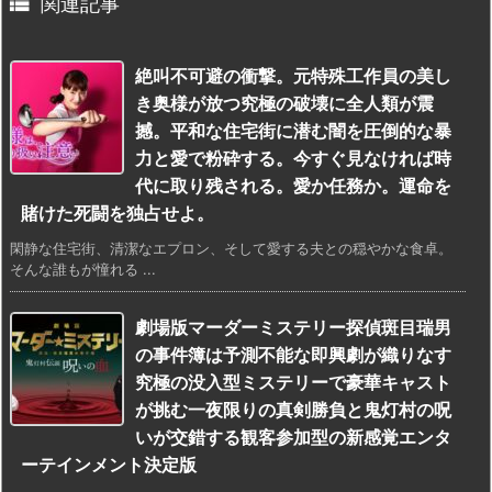

関連記事
絶叫不可避の衝撃。元特殊工作員の美し
き奥様が放つ究極の破壊に全人類が震
撼。平和な住宅街に潜む闇を圧倒的な暴
力と愛で粉砕する。今すぐ見なければ時
代に取り残される。愛か任務か。運命を
賭けた死闘を独占せよ。
閑静な住宅街、清潔なエプロン、そして愛する夫との穏やかな食卓。
そんな誰もが憧れる ...
劇場版マーダーミステリー探偵斑目瑞男
の事件簿は予測不能な即興劇が織りなす
究極の没入型ミステリーで豪華キャスト
が挑む一夜限りの真剣勝負と鬼灯村の呪
いが交錯する観客参加型の新感覚エンタ
ーテインメント決定版