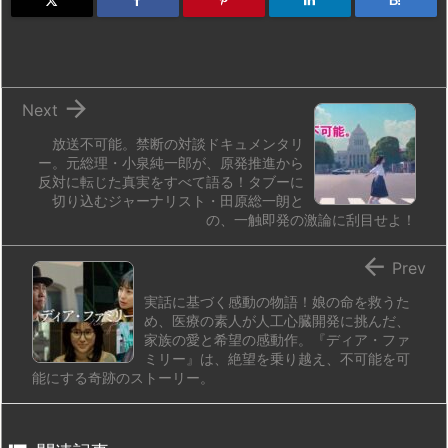
d
k
d
r
ar
o
B!
o
y
s
d
p.
n
io

Next
放送不可能。禁断の対談ドキュメンタリ
ー。元総理・小泉純一郎が、原発推進から
反対に転じた真実をすべて語る！タブーに
切り込むジャーナリスト・田原総一朗と
の、一触即発の激論に刮目せよ！

Prev
実話に基づく感動の物語！娘の命を救うた
め、医療の素人が人工心臓開発に挑んだ、
家族の愛と希望の感動作。『ディア・ファ
ミリー』は、絶望を乗り越え、不可能を可
能にする奇跡のストーリー。