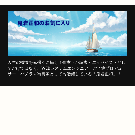
人生の機微を赤裸々に描く！作家・小説家・エッセイストとし
てだけではなく、WEBシステムエンジニア、ご当地プロデュー
サー、パノラマ写真家としても活躍している「鬼岩正和」！