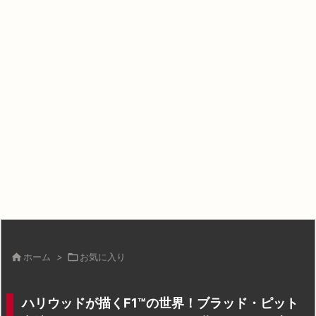

ホーム
>

お気に入り
ハリウッドが描くF1™の世界！ブラッド・ピット