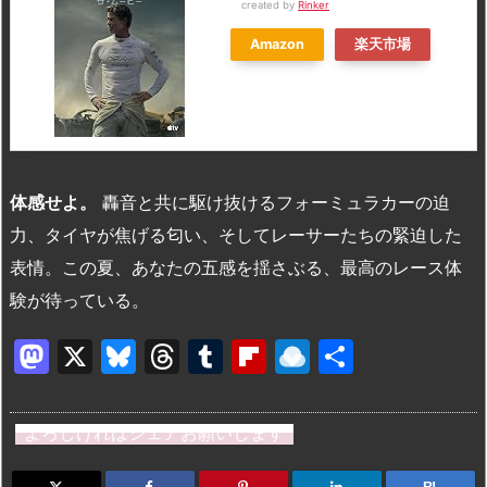
created by
Rinker
Amazon
楽天市場
体感せよ。
轟音と共に駆け抜けるフォーミュラカーの迫
力、タイヤが焦げる匂い、そしてレーサーたちの緊迫した
表情。この夏、あなたの五感を揺さぶる、最高のレース体
験が待っている。
M
X
Bl
T
T
Fl
R
共
a
u
hr
u
ip
ai
有
st
e
e
m
b
n
よろしければシェアお願いします
o
s
a
bl
o
dr