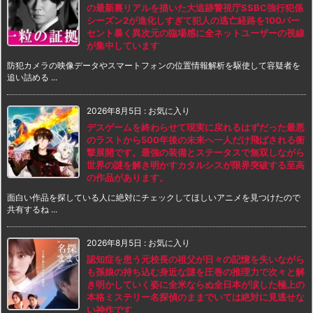
の最新裏リアルを描いた大追跡警視庁SSBC強行犯係
シーズン2が進化しすぎて犯人の逃亡経路を100パー
セント暴く異次元の臨場感に全ネットユーザーの視線
が集中しています
防犯カメラの映像データやスマートフォンの位置情報解析を駆使して容疑者を
追い詰める ...
2026年8月5日
:
お気に入り
デスゲームを終わらせて現実に戻れるはずだった最悪
のラストから500年後の未来へ一人だけ飛ばされる衝
撃展開です。最強の装備とステータスで無双しながら
世界の謎を解き明かすカタルシスが限界突破する至高
の作品があります。
面白い作品を探している人に絶対にチェックしてほしいアニメを見つけたので
共有するね ...
2026年8月5日
:
お気に入り
認知症を患う元校長の祖父が日々の記憶を失いながら
も孫娘の持ち込む身近な謎を圧巻の推理力で次々と解
き明かしていく姿に全米ならぬ全日本が涙した極上の
本格ミステリー名探偵のままでいては絶対に見逃せな
い神作です