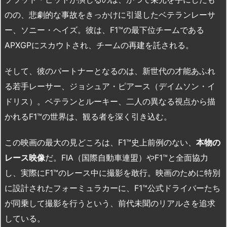
のの、悲劇的な事故をきっかけに引退したベテランレーサ
ー、ソニー・ヘイズ。彼は、F1™の最下位チームである
APXGPにスカウトされ、チームの再建を託される。
そして、彼のパートナーとなるのは、新世代の才能あふれ
る若手レーサー、ジョシュア・ピアース（デイムソン・イ
ドリス）。ベテランとルーキー、二人の異なる視点から描
かれるF1™の世界は、観る者を深く引き込む。
この映画の最大の見どころは、F1™史上前例のない、
本物の
レース映像
だ。FIA（国際自動車連盟）やF1™と全面協力
し、実際にF1™のレース中に撮影を敢行。映画のために特別
に設計されたフォーミュラカーに、F1™公式ドライバーたち
が同乗して撮影を行うという、前代未聞のリアルさを追求
している。