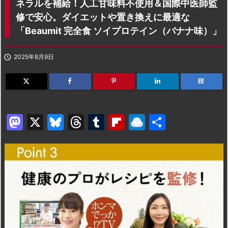
ネラルを補給！人工甘味料不使用＆国際中医師監
修で安心。ダイエットや置き換えに最適な
「Beaumit 完全食 ソイプロテイン（バナナ味）」

2025年8月9日
B!
M
X
Bl
T
T
Fl
R
共
a
u
hr
u
ip
ai
有
st
e
e
m
b
n
o
s
a
bl
o
dr
d
k
d
r
ar
o
o
y
s
d
p.
n
io