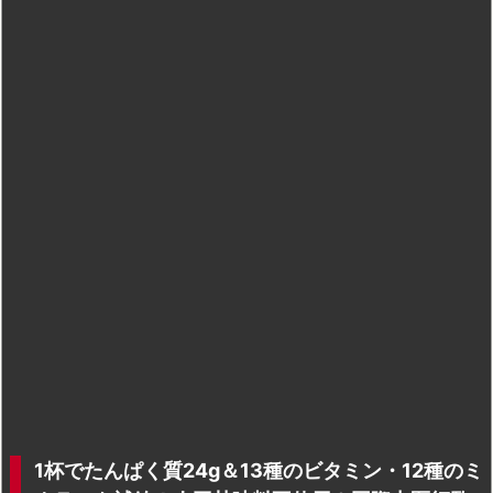
1杯でたんぱく質24g＆13種のビタミン・12種のミ