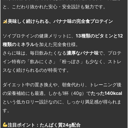
と、こだわり抜かれた安心・安全設計も魅力です。
美味しく続けられる、バナナ味の完全食プロテイン
ソイプロテインの健康メリットに、
13
種類のビタミンと12
種類のミネラル
を加えた完全食仕様。
さらに味は、毎日飲みたくなる
濃厚なバナナ味
で、プロテ
イン特有の「飲みにくさ」「粉っぽさ」も少なく、ストレ
スなく続けられるのが特長です。
ダイエット中の置き換えや、朝食代わり、トレーニング後
の栄養補給にも最適。しかも1杯（40g）で
たった
140kcal
という低カロリー設計なのに、しっかり満足感が得られま
す。
注目ポイント：たんぱく質24g
配合