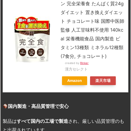
ン 完全栄養食 たんぱく質24g
ダイエット 置き換えダイエッ
ト チョコレート味 国際中医師
監修 人工甘味料不使用 140kc
al 栄養機能食品 国内製造 ビ
タミン13種類 ミネラル12種類
(7食分, チョコレート)
created by
Rinker
漢方セレクト
Amazon
楽天市場
国内製造・高品質管理で安心
製品は
すべて国内の工場で製造
され、厳しい品質管理のも
と出荷されています。