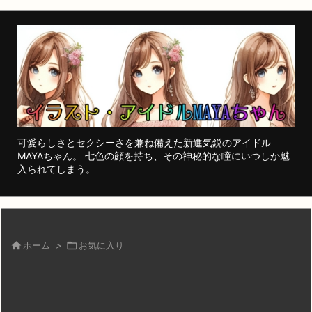
可愛らしさとセクシーさを兼ね備えた新進気鋭のアイドル
MAYAちゃん。 七色の顔を持ち、その神秘的な瞳にいつしか魅
入られてしまう。

ホーム
>

お気に入り