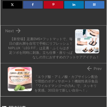
d
k
d
r
ar
o
B!
o
y
s
d
p.
n
io

Next
【新登場】足裏EMS×フットマットで、毎
日の疲れ脚を自宅で手軽にリフレッシュ！
NIPLUX「LEG FIT」は足裏・ふくらはぎ・
足ツボを同時に刺激。立ち仕事・座りっぱ
なしの方におすすめのフットケアアイテム！

Prev
「エラグ酸・アミノ酸・カプサイシン配合
で理想のボディサポート！機能性表示食品
『ワイルドマンゴーの力A』で、スッキリ
を実感。30日分で新しい自分へ！」