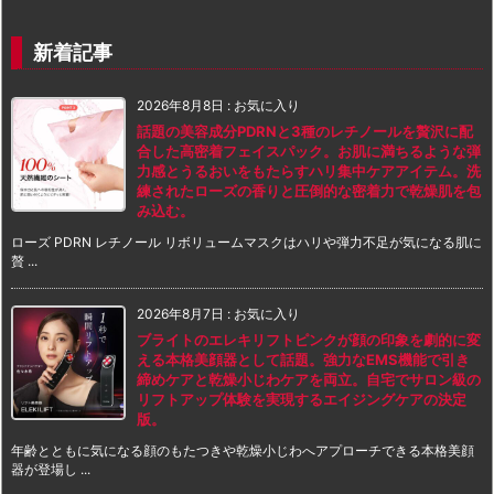
新着記事
2026年8月8日
:
お気に入り
話題の美容成分PDRNと3種のレチノールを贅沢に配
合した高密着フェイスパック。お肌に満ちるような弾
力感とうるおいをもたらすハリ集中ケアアイテム。洗
練されたローズの香りと圧倒的な密着力で乾燥肌を包
み込む。
ローズ PDRN レチノール リボリュームマスクはハリや弾力不足が気になる肌に
贅 ...
2026年8月7日
:
お気に入り
ブライトのエレキリフトピンクが顔の印象を劇的に変
える本格美顔器として話題。強力なEMS機能で引き
締めケアと乾燥小じわケアを両立。自宅でサロン級の
リフトアップ体験を実現するエイジングケアの決定
版。
年齢とともに気になる顔のもたつきや乾燥小じわへアプローチできる本格美顔
器が登場し ...