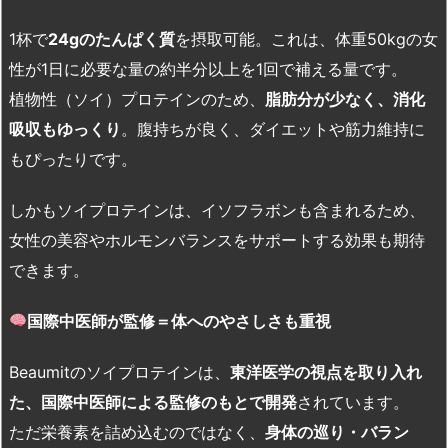
1杯で
24g
のたんぱく質
を摂取可能。これは、体重50kgの女
性が1日に必要な量の約半分以上を1回で補える量です。
植物性（ソイ）プロテインのため、
脂肪分が少なく、消化
吸収もゆっくり
。腹持ちが良く、ダイエットや筋力維持に
もぴったりです。
しかもソイプロテインは、イソフラボンも含まれるため、
女性の美容やホルモンバランスをサポートする効果も期待
できます。
国際中医師が監修＝体へのやさしさも重視
Beaumitのソイプロテインは、
東洋医学の視点を取り入れ
た、国際中医師による監修のもとで開発
されています。
ただ栄養素を詰め込むのではなく、
身体の巡り・バラン