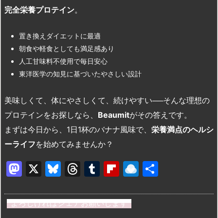
完全栄養プロテイン
。
置き換えダイエットに最適
朝食や軽食としても満足感あり
人工甘味料不使用で毎日安心
東洋医学の知見に基づいたやさしい設計
美味しくて、体にやさしくて、続けやすい──そんな理想の
プロテインをお探しなら、
Beaumit
がその答えです。
まずは今日から、1日1杯のバナナ風味で、
栄養満点のヘルシ
ーライフ
を始めてみませんか？
M
X
Bl
T
T
Fl
R
共
a
u
hr
u
ip
ai
有
st
e
e
m
b
n
よろしければシェアお願いします
o
s
a
bl
o
dr