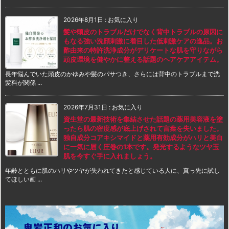
2026年8月1日
:
お気に入り
髪や頭皮のトラブルだけでなく背中トラブルの原因に
もなる強い洗顔刺激に着目した低刺激ケアの逸品。お
酢由来の特許洗浄成分がデリケートな肌を守りながら
頭皮環境を健やかに整える話題のヘアケアアイテム。
長年悩んでいた頭皮のかゆみや髪のパサつき、さらには背中のトラブルまで洗
髪料が関係 ...
2026年7月31日
:
お気に入り
資生堂の最新技術を集結させた話題の薬用美容液を塗
ったら肌の密度感が底上げされて言葉を失いました。
独自成分コアキシマイドと薬用有効成分がハリと美白
に一気に届く圧巻の1本です。発光するようなツヤ玉
肌を今すぐ手に入れましょう。
年齢とともに肌のハリやツヤが失われてきたと感じている人に、真っ先に試し
てほしい画 ...