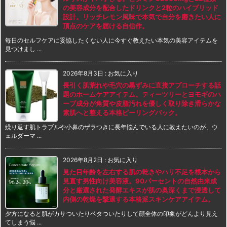
の美容成分を配合したドリンクと2粒のハイブリッド
設計。リッチレモン風味で本気で自分を磨きたい人に
頂点のケアを届ける自信作。
毎日のセルフケアに妥協したくない人に今すぐ教えたい本気の美容アイテムを
見つけまし ...
2026年8月3日
:
お気に入り
長引く肌荒れや毛穴の黒ずみに直接アプローチする話
題のホームケアアイテム。ティーツリーとヨモギのハ
ーブ成分が角質や皮脂汚れを優しく取り除き滑らかな
素肌へと整える本格ピーリングパック。
繰り返す肌トラブルや小鼻のザラつきに長年悩んでいる人に教えたいのが、ウ
ェルダーマ ...
2026年8月2日
:
お気に入り
見た目年齢を左右する肌の乾きやハリ不足を根本から
見直す男性向け美容液。90パーセントの自然由来成
分と厳選された発酵エキスが肌の奥深くまで浸透して
内側の乾燥を撃退する本格派スキンケアアイテム。
夕方になると肌がカサついたりベタついたりして顔全体の印象がどんより見え
てしまう悩 ...