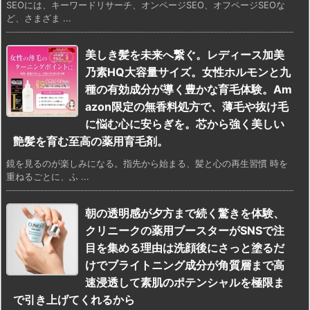
SEOには、キーワードリサーチ、オンページSEO、オフページSEOな
ど、さまざま ...
美しき髪を未来へ繋ぐ。レディース加美
乃素HQ大容量サイズ。女性ホルモンと九
種の有効成分が導く豊かな育毛体験。Am
azon限定の無香料処方で、薄毛や抜け毛
に悩む心に安らぎを。芯から強く美しい
艶髪を育む至高の薬用育毛剤。
鏡を見るのが楽しみになる。指先から始まる、髪と心の再生習慣 時を
重ねるごとに、ふ ...
朝の透明感が夕方まで続く驚きを体験、
クリニークの薬用ブースターがSNSで注
目を集める理由は洗顔後にさっと塗るだ
けでブライトニング成分が角質層まで高
速浸透して素肌のポテンシャルを極限ま
で引き上げてくれるから