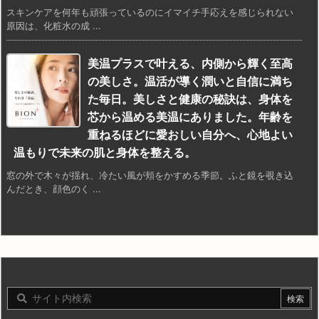
スキンケアを何年も頑張っているのにイマイチ手応えを感じられない
原因は、化粧水の成 ...
美温プラスで叶える、内側から輝く至高
の美しさ。温活が導く潤いと自信に満ち
た毎日。美しさと健康の秘訣は、身体を
芯から温める美温にありました。年齢を
重ねるほどに愛おしい自分へ、心地よい
温もりで未来の肌と身体を整える。
窓の外で木々が揺れ、冷たい風が頬をかすめる季節。ふと鏡を覗き込
んだとき、顔色のく ...