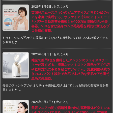
2026年8月6日
:
お気に入り
英国発スムーズスキンのピュアアイスがサロン級のケ
アを家庭で実現する。サファイア冷却のアイスモード
とパワー自動調整を搭載した100万回照射のIPL光美
容器。VIOを含む全身のムダ毛処理を劇的に変えるプ
ロ仕様の衝撃。
おうちでのムダ毛ケアに妥協したくない人に絶対知ってほしい本格派アイテム
が登場しま ...
2026年8月5日
:
お気に入り
雑誌で部門1位を獲得したアンランのフェイススチー
マーが凄すぎる。濃密なナノミストと温熱ケアで毛穴
や乾燥対策に革命を起こすアイテム。角度調整や鏡つ
きのコンパクト設計で自宅で本格的な美肌ケアが叶う
至高の美顔器。
毎日のスキンケアのクオリティを劇的に引き上げてくれる理想の美容家電を発
見しました ...
2026年8月4日
:
お気に入り
美容マニアの間で話題沸騰の飲む高級液体ビタミンエ
ルリスがヤバすぎる。ビタミンC2000mgと22種類