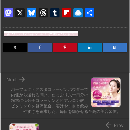
M
X
Bl
T
T
Fl
R
共
a
u
hr
u
ip
ai
有
st
e
e
m
b
n
よろしければシェアお願いします
o
s
a
bl
o
dr
d
k
d
r
ar
o
B!
o
y
s
d
p.
n
io

Next
パーフェクトアスタコラーゲンパウダーで
内側から溢れる潤い。たっぷり六十日分の
粉末に低分子コラーゲンとヒアルロン酸、
ビタミンＣを贅沢配合。溶けやすさと飲み
やすさを追求した、毎日を輝かせる至高の美容習慣。

Prev