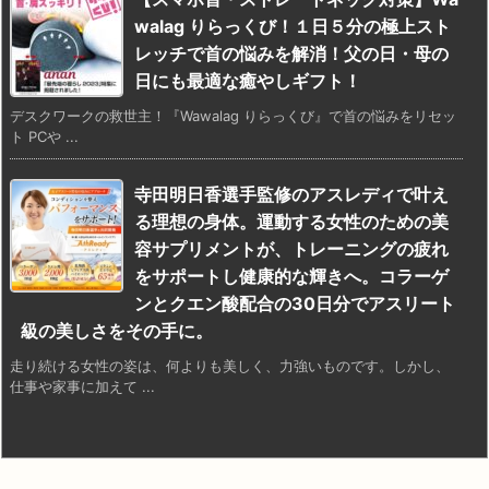
walag りらっくび！１日５分の極上スト
レッチで首の悩みを解消！父の日・母の
日にも最適な癒やしギフト！
デスクワークの救世主！『Wawalag りらっくび』で首の悩みをリセッ
ト PCや ...
寺田明日香選手監修のアスレディで叶え
る理想の身体。運動する女性のための美
容サプリメントが、トレーニングの疲れ
をサポートし健康的な輝きへ。コラーゲ
ンとクエン酸配合の30日分でアスリート
級の美しさをその手に。
走り続ける女性の姿は、何よりも美しく、力強いものです。しかし、
仕事や家事に加えて ...