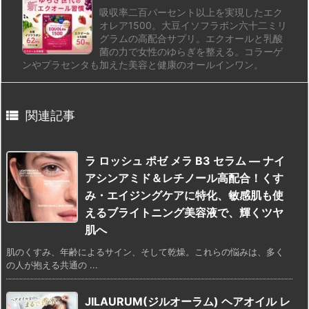
吸収率二百パーセント以上を実現したエク
オレア1500。大豆イソフラボン六十二ミリ
グラムの高配合サプリ。エクオールと乳酸
菌の力で女性のゆらぎを整える。コラーゲ
ンやプラセンタも加えた美容と健康のオールインワン。

関連記事
ラ ロッシュ ポゼ メラ B3 セラム — ナイ
アシンアミド＆レチノール高配合！くす
み・エイジングケアに特化、敏感肌も使
えるブライトニング美容液で、輝くツヤ
肌へ
肌のくすみ、年齢によるサイン、そして乾燥。これらの悩みは、多く
の人が抱える共通の ...
JILAURUM(ジルオーラム) ヘアオイル レ