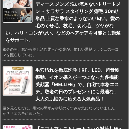
ディース メンズ 洗い流さないトリートメ
ント サラサラ スタイリング 癖毛 30ml/
単品 上質な香水のようないい匂い。髪の
毛のくせ毛、枝毛、切れ毛、ツヤがな
い、ハリ・コシがない、などのヘアケアを可能とし艶髪
をサポート。
都会の朝、窓から差し込む柔らかな光が、忙しい通勤ラッシュの一コ
マを照らしていた。 ...
毛穴汚れを徹底洗浄！RF、LED、超音波
振動、イオン導入が一つになった多機能
美顔器『MELLIFE』で、自宅で本格エス
テ。敬老の日のプレゼントにも最適な、
大人の肌悩みに応える人気商品！
鏡を見るたびに、毛穴の黒ずみや肌のくすみが気になっていません
か？「エステに通いた ...
【スマホ首・ストレートネック対策】Wa