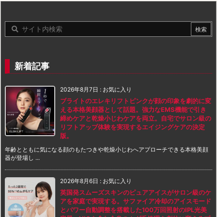
新着記事
2026年8月7日
:
お気に入り
ブライトのエレキリフトピンクが顔の印象を劇的に変
える本格美顔器として話題。強力なEMS機能で引き
締めケアと乾燥小じわケアを両立。自宅でサロン級の
リフトアップ体験を実現するエイジングケアの決定
版。
年齢とともに気になる顔のもたつきや乾燥小じわへアプローチできる本格美顔
器が登場し ...
2026年8月6日
:
お気に入り
英国発スムーズスキンのピュアアイスがサロン級のケ
アを家庭で実現する。サファイア冷却のアイスモード
とパワー自動調整を搭載した100万回照射のIPL光美