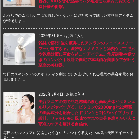
容器。VIOを含む全身のムダ毛処理を劇的に変えるプ
ロ仕様の衝撃。
おうちでのムダ毛ケアに妥協したくない人に絶対知ってほしい本格派アイテム
が登場しま ...
2026年8月5日
:
お気に入り
雑誌で部門1位を獲得したアンランのフェイススチー
マーが凄すぎる。濃密なナノミストと温熱ケアで毛穴
や乾燥対策に革命を起こすアイテム。角度調整や鏡つ
きのコンパクト設計で自宅で本格的な美肌ケアが叶う
至高の美顔器。
毎日のスキンケアのクオリティを劇的に引き上げてくれる理想の美容家電を発
見しました ...
2026年8月4日
:
お気に入り
美容マニアの間で話題沸騰の飲む高級液体ビタミンエ
ルリスがヤバすぎる。ビタミンC2000mgと22種類
の美容成分を配合したドリンクと2粒のハイブリッド
設計。リッチレモン風味で本気で自分を磨きたい人に
頂点のケアを届ける自信作。
毎日のセルフケアに妥協したくない人に今すぐ教えたい本気の美容アイテムを
見つけまし ...