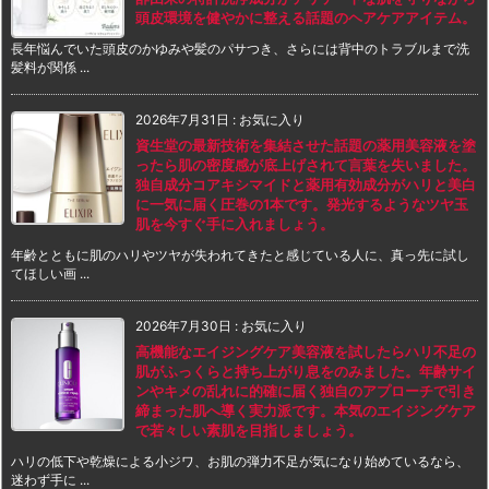
頭皮環境を健やかに整える話題のヘアケアアイテム。
長年悩んでいた頭皮のかゆみや髪のパサつき、さらには背中のトラブルまで洗
髪料が関係 ...
2026年7月31日
:
お気に入り
資生堂の最新技術を集結させた話題の薬用美容液を塗
ったら肌の密度感が底上げされて言葉を失いました。
独自成分コアキシマイドと薬用有効成分がハリと美白
に一気に届く圧巻の1本です。発光するようなツヤ玉
肌を今すぐ手に入れましょう。
年齢とともに肌のハリやツヤが失われてきたと感じている人に、真っ先に試し
てほしい画 ...
2026年7月30日
:
お気に入り
高機能なエイジングケア美容液を試したらハリ不足の
肌がふっくらと持ち上がり息をのみました。年齢サイ
ンやキメの乱れに的確に届く独自のアプローチで引き
締まった肌へ導く実力派です。本気のエイジングケア
で若々しい素肌を目指しましょう。
ハリの低下や乾燥による小ジワ、お肌の弾力不足が気になり始めているなら、
迷わず手に ...