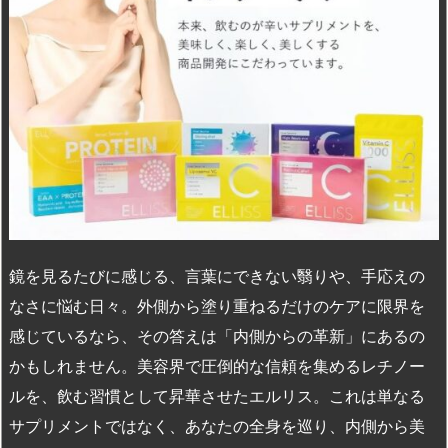
n
io
鏡を見るたびに感じる、言葉にできない翳りや、手応えの
なさに悩む日々。外側から塗り重ねるだけのケアに限界を
感じているなら、その答えは「内側からの革新」にあるの
かもしれません。美容界で圧倒的な信頼を集めるレチノー
ルを、飲む習慣として昇華させたエルリス。これは単なる
サプリメントではなく、あなたの全身を巡り、内側から美