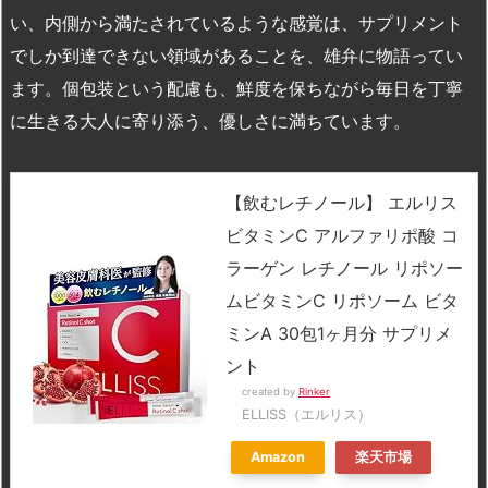
い、内側から満たされているような感覚は、サプリメント
でしか到達できない領域があることを、雄弁に物語ってい
ます。個包装という配慮も、鮮度を保ちながら毎日を丁寧
に生きる大人に寄り添う、優しさに満ちています。
【飲むレチノール】 エルリス
ビタミンC アルファリポ酸 コ
ラーゲン レチノール リポソー
ムビタミンC リポソーム ビタ
ミンA 30包1ヶ月分 サプリメ
ント
created by
Rinker
ELLISS（エルリス）
Amazon
楽天市場