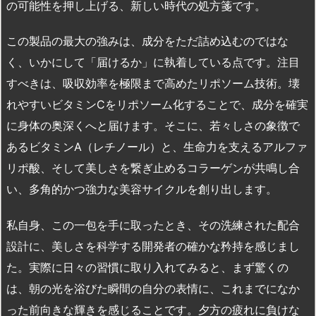
の可能性を押し上げる、新しい時代の処方箋です。
この製品の最大の強みは、成分をただ詰め込むのではな
く、いかにして「届けるか」に執着している点です。注目
すべきは、吸収効率を極限まで高めたリポソーム技術。壊
れやすいビタミンCをリポソーム化することで、成分を確実
に身体の奥深くへと届けます。そこに、若々しさの象徴で
あるビタミンA（レチノール）と、生命力を支えるアルファ
リポ酸、そして美しさを繋ぎ止めるコラーゲンが共鳴し合
い、多角的かつ強力な美容サイクルを創り出します。
私自身、この一包を手に取ったとき、その洗練された配合
設計に、美しさを科学する開発者の確かな矜持を感じまし
た。実際に日々の習慣に取り入れてみると、まず驚くの
は、朝の光を浴びた瞬間の自分の表情に、これまでになか
った前向きな輝きを感じることです。夕方の疲れに負けな