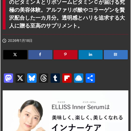
のビタミンＡとリポソームビタミンＣが届ける究
極の美容体験。アルファリポ酸やコラーゲンを贅
沢配合した一カ月分。透明感とハリを追求する大
人に贈る至高のサプリメント。

2026年1月18日
B!
M
X
Bl
T
T
Fl
R
共
a
u
hr
u
ip
ai
有
st
e
e
m
b
n
o
s
a
bl
o
dr
d
k
d
r
ar
o
o
y
s
d
p.