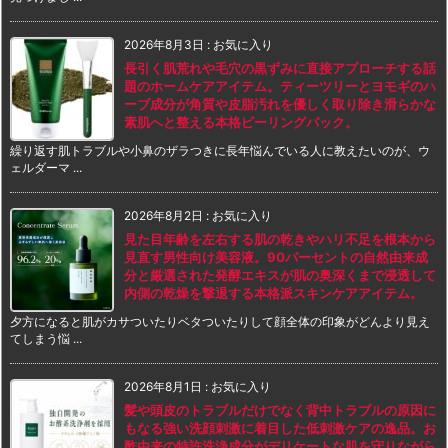
2026年8月3日
:
お気に入り
長引く肌荒れや毛穴の黒ずみに直接アプローチする話
題のホームケアアイテム。ティーツリーとヨモギのハ
ーブ成分が角質や皮脂汚れを優しく取り除き滑らかな
素肌へと整える本格ピーリングパック。
繰り返す肌トラブルや小鼻のザラつきに長年悩んでいる人に教えたいのが、ウ
ェルダーマ ...
2026年8月2日
:
お気に入り
見た目年齢を左右する肌の乾きやハリ不足を根本から
見直す男性向け美容液。90パーセントの自然由来成
分と厳選された発酵エキスが肌の奥深くまで浸透して
内側の乾燥を撃退する本格派スキンケアアイテム。
夕方になると肌がカサついたりベタついたりして顔全体の印象がどんより見え
てしまう悩 ...
2026年8月1日
:
お気に入り
髪や頭皮のトラブルだけでなく背中トラブルの原因に
もなる強い洗顔刺激に着目した低刺激ケアの逸品。お
酢由来の特許洗浄成分がデリケートな肌を守りながら