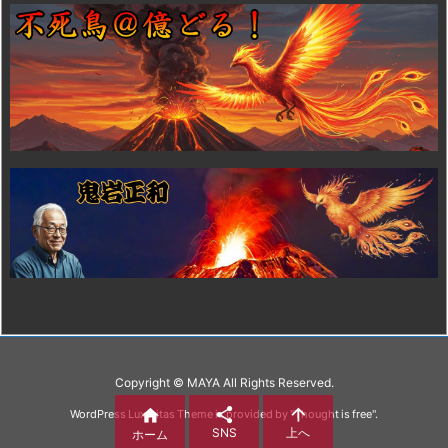
Copyright ©
MAYA
All Rights Reserved.



WordPress Luxeritas Theme is provided by "
Thought is free
".
SNS
上へ
ホーム