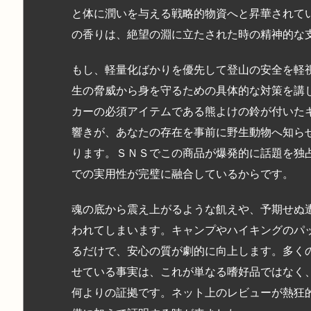
と体に潤いを与える戦略的物資へと昇華されて
の香りは、絶望の淵に立たされた時の精神的な
もし、軽量化ばかりを優先して登山の安全を軽
生の脅威から身を守るための具体的な対策を講
カーの必須アイテムである熊よけの鈴が付いた
響きが、あなたの存在を事前に野生動物へ知ら
ります。ＳＮＳでこの商品が爆発的に話題を独
での実用性が完璧に融合しているからです。
魂の底から震え上がるような飢えや、予期せぬ
われてしまいます。キャンプやハイキングのパ
るだけで、安心の質が劇的に向上します。多く
せている事実は、これが単なる嗜好品ではなく
何よりの証拠です。ネット上のレビューが熱狂