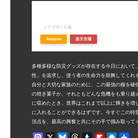
森永製菓 マリービスケット 長期保存食 非常食
熊対策 鈴キーホルダー付き 登山 ハイキング
ノーブランド品
Amazon
楽天市場
多種多様な防災グッズが存在する今日において
性」を追求し、使う者の生命力を鼓舞してくれ
自分と大切な家族のために、この最強の糧を確
の焼き菓子か、それともどんな危機をも乗り越
に収めたとき、世界はこれまで以上に輝きを増
に入れることができるはずです。今すぐこの特
頂点を、最高の興奮と共にその手で掴み取って
M
X
Bl
T
T
Fl
R