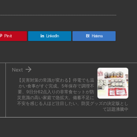
有
Pin it
LinkedIn
B!
Hatena

Next
【災害対策の常識が変わる】停電でも温
かい食事がすぐ完成。5年保存で調理不
要、9日分62点入りの非常食セットが防
災意識の高い家庭で急拡大。備蓄不足に
不安を感じる人ほど注目したい、防災グッズの決定版とし
て話題沸騰中