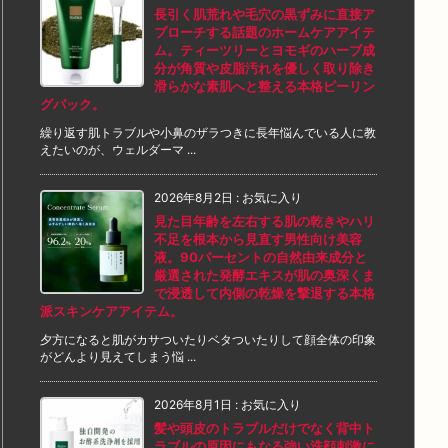
長引く肌荒れや毛穴の黒ずみに直接ア
プローチする話題のホームケアアイテ
ム。ティーツリーとヨモギのハーブ成
分が角質や皮脂汚れを優しく取り除き
滑らかな素肌へと整える本格ピーリン
グパック。
繰り返す肌トラブルや小鼻のザラつきに長年悩んでいる人に教
えたいのが、ウェルダーマ ...
2026年8月2日
:
お気に入り
見た目年齢を左右する肌の乾きやハリ
不足を根本から見直す男性向け美容
液。90パーセントの自然由来成分と
厳選された発酵エキスが肌の奥深くま
で浸透して内側の乾燥を撃退する本格
派スキンケアアイテム。
夕方になると肌がカサついたりベタついたりして顔全体の印象
がどんより見えてしまう悩 ...
2026年8月1日
:
お気に入り
髪や頭皮のトラブルだけでなく背中ト
ラブルの原因にもなる強い洗顔刺激に