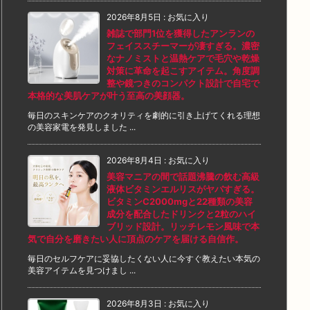
2026年8月5日
:
お気に入り
雑誌で部門1位を獲得したアンランの
フェイススチーマーが凄すぎる。濃密
なナノミストと温熱ケアで毛穴や乾燥
対策に革命を起こすアイテム。角度調
整や鏡つきのコンパクト設計で自宅で
本格的な美肌ケアが叶う至高の美顔器。
毎日のスキンケアのクオリティを劇的に引き上げてくれる理想
の美容家電を発見しました ...
2026年8月4日
:
お気に入り
美容マニアの間で話題沸騰の飲む高級
液体ビタミンエルリスがヤバすぎる。
ビタミンC2000mgと22種類の美容
成分を配合したドリンクと2粒のハイ
ブリッド設計。リッチレモン風味で本
気で自分を磨きたい人に頂点のケアを届ける自信作。
毎日のセルフケアに妥協したくない人に今すぐ教えたい本気の
美容アイテムを見つけまし ...
2026年8月3日
:
お気に入り