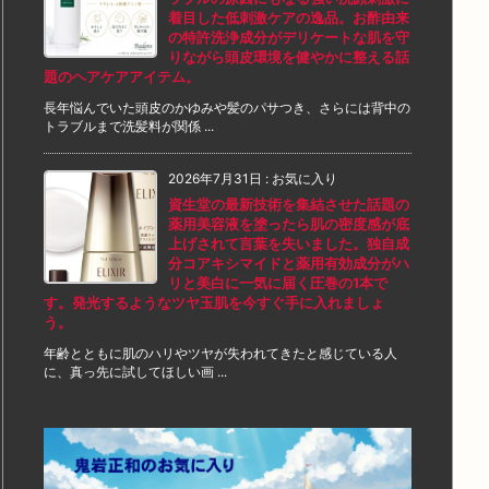
着目した低刺激ケアの逸品。お酢由来
の特許洗浄成分がデリケートな肌を守
りながら頭皮環境を健やかに整える話
題のヘアケアアイテム。
長年悩んでいた頭皮のかゆみや髪のパサつき、さらには背中の
トラブルまで洗髪料が関係 ...
2026年7月31日
:
お気に入り
資生堂の最新技術を集結させた話題の
薬用美容液を塗ったら肌の密度感が底
上げされて言葉を失いました。独自成
分コアキシマイドと薬用有効成分がハ
リと美白に一気に届く圧巻の1本で
す。発光するようなツヤ玉肌を今すぐ手に入れましょ
う。
年齢とともに肌のハリやツヤが失われてきたと感じている人
に、真っ先に試してほしい画 ...