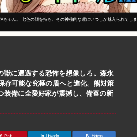
YAちゃん。 七色の顔を持ち、その神秘的な瞳にいつしか魅入られてし
の獣に遭遇する恐怖を想像しろ。森永
保存可能な究極の盾へと進化。熊対策
つ装備に全愛好家が震撼し、備蓄の新
Pin it
LinkedIn
B!
Hatena