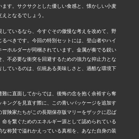
います。サクサクとした優しい食感と、懐かしい小麦
支えとなるでしょう。
視しているなら、今すぐその傲慢な考えを改めて、野
じるべきです。今回の特別セットには、登山者やハイ
キーホルダーが同梱されています。金属が奏でる鋭い
せ、不必要な衝突を回避するための強力な抑止力とな
占しているのは、伝統ある美味しさと、過酷な環境下
遭難に直面してからでは、後悔の念を抱く余裕すら奪
ッキングを見直す際に、この青いパッケージを追加す
の冒険家たちがこの長期保存版マリーをザックに忍ば
、命を繋ぐためのエネルギー源として認められている
的な称賛で溢れかえっている真相を、あなた自身の装