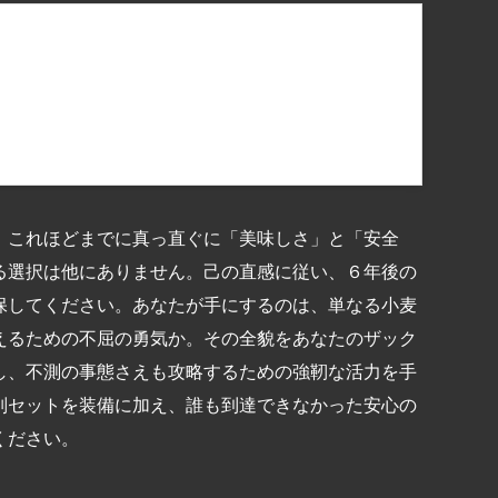
 6年保存 12枚入り×2袋
 キャンプ
、これほどまでに真っ直ぐに「美味しさ」と「安全
る選択は他にありません。己の直感に従い、６年後の
保してください。あなたが手にするのは、単なる小麦
えるための不屈の勇気か。その全貌をあなたのザック
し、不測の事態さえも攻略するための強靭な活力を手
別セットを装備に加え、誰も到達できなかった安心の
ください。
共