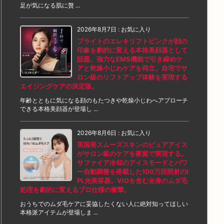
足が気になる肌に贅 ...
2026年8月7日
:
お気に入り
ブライトのエレキリフトピンクが顔の
印象を劇的に変える本格美顔器として
話題。強力なEMS機能で引き締めケ
アと乾燥小じわケアを両立。自宅でサ
ロン級のリフトアップ体験を実現する
エイジングケアの決定版。
年齢とともに気になる顔のもたつきや乾燥小じわへアプローチ
できる本格美顔器が登場し ...
2026年8月6日
:
お気に入り
英国発スムーズスキンのピュアアイス
がサロン級のケアを家庭で実現する。
サファイア冷却のアイスモードとパワ
ー自動調整を搭載した100万回照射のI
PL光美容器。VIOを含む全身のムダ毛
処理を劇的に変えるプロ仕様の衝撃。
おうちでのムダ毛ケアに妥協したくない人に絶対知ってほしい
本格派アイテムが登場しま ...