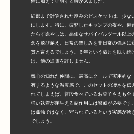
備に加えて証明する時が来ました。
細部まで計算された厚みのビスケットは、少な
にします。特に、疲弊したキャンプの夜や、避
たらす癒やしは、高価なサバイバルツール以上
念を飛び越え、日常の楽しみを非日常の強さに
質と言えるでしょう。６年という歳月を眠り続
は、他の追随を許しません。
気心の知れた仲間に、最高にクールで実用的な
有するような温度感で、このセットの凄さを伝
れてしまえば、普段食べているお菓子さえも全
強い執着が芽生える副作用には警戒が必要です
は孤独ではなく、守られているという実感が湧
でしょう。