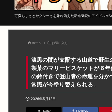
可愛らしさとセクシーさを兼ね備えた新進気鋭のアイドルMA

ホーム
>

お気に入り
漆黒の闇が支配する山道で野生
製菓のマリービスケットが６年
の鈴付きで登山者の命運を分か
常識が今塗り替えられる。

2026年5月12日
Twitter
Facebook