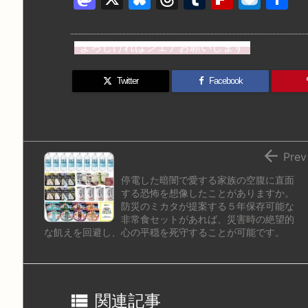
a
u
hr
u
ip
ai
st
e
e
m
b
n
よろしければシェアお願いします
o
s
a
bl
o
dr
d
k
d
r
ar
o
Twitter
Facebook
o
y
s
d
p.
n
io

Prev
停電した暗闇で愛する家族の空腹に直面
する恐怖を想像したことがありますか。
防災のミカタが提案する５年保存可能な
非常食セットがあれば、災害時の絶望的
な飢えを回避し、心の平穏を死守することが可能です。

関連記事