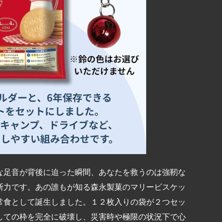
な足音が背後に迫った瞬間、あなたを救うのは強靭な
断力です。あの誰もが知る森永製菓のマリービスケッ
常食として誕生しました。１２枚入りの袋が２つセッ
しての枠を完全に破壊し、災害時や極限の状況下で心