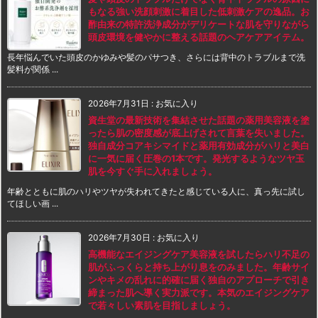
もなる強い洗顔刺激に着目した低刺激ケアの逸品。お
酢由来の特許洗浄成分がデリケートな肌を守りながら
頭皮環境を健やかに整える話題のヘアケアアイテム。
長年悩んでいた頭皮のかゆみや髪のパサつき、さらには背中のトラブルまで洗
髪料が関係 ...
2026年7月31日
:
お気に入り
資生堂の最新技術を集結させた話題の薬用美容液を塗
ったら肌の密度感が底上げされて言葉を失いました。
独自成分コアキシマイドと薬用有効成分がハリと美白
に一気に届く圧巻の1本です。発光するようなツヤ玉
肌を今すぐ手に入れましょう。
年齢とともに肌のハリやツヤが失われてきたと感じている人に、真っ先に試し
てほしい画 ...
2026年7月30日
:
お気に入り
高機能なエイジングケア美容液を試したらハリ不足の
肌がふっくらと持ち上がり息をのみました。年齢サイ
ンやキメの乱れに的確に届く独自のアプローチで引き
締まった肌へ導く実力派です。本気のエイジングケア
で若々しい素肌を目指しましょう。