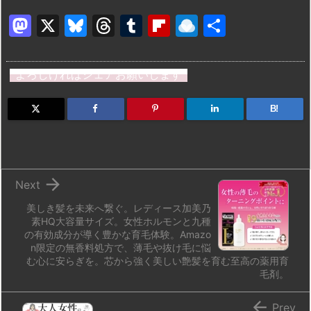
M
X
Bl
T
T
Fl
R
共
a
u
hr
u
ip
ai
有
st
e
e
m
b
n
よろしければシェアお願いします
o
s
a
bl
o
dr
d
k
d
r
ar
o
B!
o
y
s
d
p.
n
io

Next
美しき髪を未来へ繋ぐ。レディース加美乃
素HQ大容量サイズ。女性ホルモンと九種
の有効成分が導く豊かな育毛体験。Amazo
n限定の無香料処方で、薄毛や抜け毛に悩
む心に安らぎを。芯から強く美しい艶髪を育む至高の薬用育
毛剤。

Prev