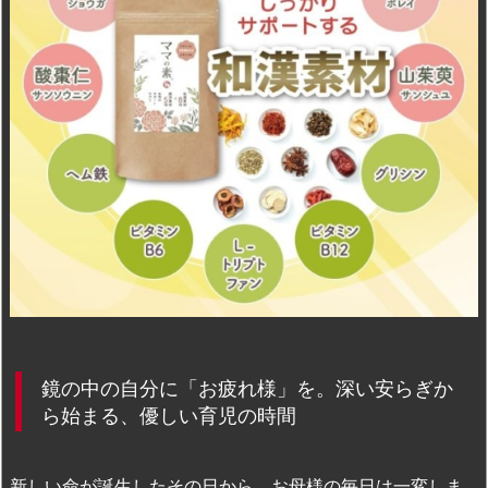
n
io
鏡の中の自分に「お疲れ様」を。深い安らぎか
ら始まる、優しい育児の時間
新しい命が誕生したその日から、お母様の毎日は一変しま