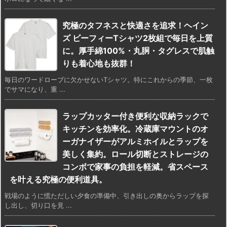
究極のタフネスと快適さを追求！ヘイン
ズ ビーフィーTシャツ2枚組で毎日を上質
に。厚手綿100%・丸胴・タグレスで肌触
りも着心地も抜群！
毎日のワードローブに欠かせないTシャツ。特にこれからの季節、一枚
でサマになり、重 ...
ラップカッター付き便利な収納ラックで
キッチンを効率化。冷蔵庫マウントのオ
ーガナイザーがアルミホイルとラップを
美しく集約。ロール切断とストレージの
コンボで家事の負担を軽減。省スペース
を叶える究極の便利道具。
戦場のように慌ただしい夕食の準備中、引き出しの奥からラップを探
し出し、切り口を見 ...