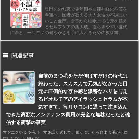
専門医の知恵で更年期や自律神経の不安を
希望へ。医者が教える大人女性の不調にい
いこと全部。食事から睡眠まで心身を整え
るセルフケアの集大成。揺らぎやすい世代
に贈る、一生モノの健やかさを手に入れるための教科書。

関連記事
自前のまつ毛をただ伸ばすだけの時代は
終わった、スカスカで元気がなかった目
元に圧倒的な存在感と濃密なハリを与え
るビオルチアのアイラッシュセラムが本
気すぎて、毎月サロンに通って注ぎ込ん
できた高額なメンテナンス費用が完全な無駄だったと確
信する衝撃の事実
マツエクやまつ毛パーマを繰り返して、気がついたら自まつ毛がボロ
ボロになって細くな ...