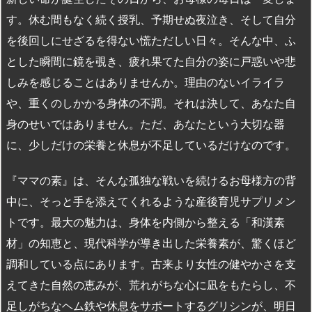
す。休む間もなく続く授乳、予期せぬ夜泣き、そして自分
を後回しにせざるを得ない慌ただしい日々。そんな中、ふ
とした瞬間に鏡を覗き、疲れ果てた自分の姿に戸惑いや悲
しみを感じることはありませんか。理由のないイライラ
や、重くのしかかる身体の不調。それは決して、あなた自
身のせいではありません。ただ、あなたという大切な器
に、少しだけの栄養と休息が不足しているだけなのです。
『ママの素』は、そんな孤独な戦いを続けるお母様方の背
中に、そっと手を添えてくれるような産後育児サプリメン
トです。最大の魅力は、身体を内側から整える「和漢素
材」の知恵と、現代科学が導き出した栄養素が、驚くほど
調和している点にあります。古来より女性の健やかさを支
えてきた自然の恵みが、荒れがちな心に凪をもたらし、不
足しがちなヘム鉄や休息をサポートするグリシンが、明日