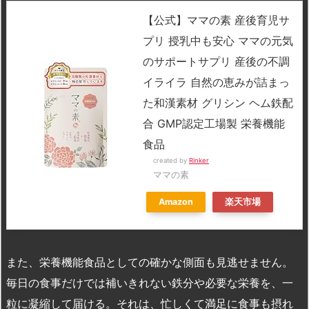
【公式】ママの素 産後育児サ
プリ 授乳中も安心 ママの元気
のサポートサプリ 産後の不調
イライラ 自然の恵みが詰まっ
た和漢素材 グリシン ヘム鉄配
合 GMP認定工場製 栄養機能
食品
created by
Rinker
ママの素
Amazon
楽天市場
また、栄養機能食品としての確かな側面も見逃せません。
毎日の食事だけでは補いきれない鉄分や必要な栄養を、一
粒に凝縮して届ける。それは、忙しくて満足に食事も摂れ