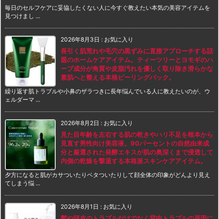
毎日のセルフケアに妥協したくない人に今すぐ教えたい本気の美容アイテムを
見つけまし ...
2026年8月3日
:
お気に入り
長引く肌荒れや毛穴の黒ずみに直接アプローチする話
題のホームケアアイテム。ティーツリーとヨモギのハ
ーブ成分が角質や皮脂汚れを優しく取り除き滑らかな
素肌へと整える本格ピーリングパック。
繰り返す肌トラブルや小鼻のザラつきに長年悩んでいる人に教えたいのが、ウ
ェルダーマ ...
2026年8月2日
:
お気に入り
見た目年齢を左右する肌の乾きやハリ不足を根本から
見直す男性向け美容液。90パーセントの自然由来成
分と厳選された発酵エキスが肌の奥深くまで浸透して
内側の乾燥を撃退する本格派スキンケアアイテム。
夕方になると肌がカサついたりベタついたりして顔全体の印象がどんより見え
てしまう悩 ...
2026年8月1日
:
お気に入り
髪や頭皮のトラブルだけでなく背中トラブルの原因に