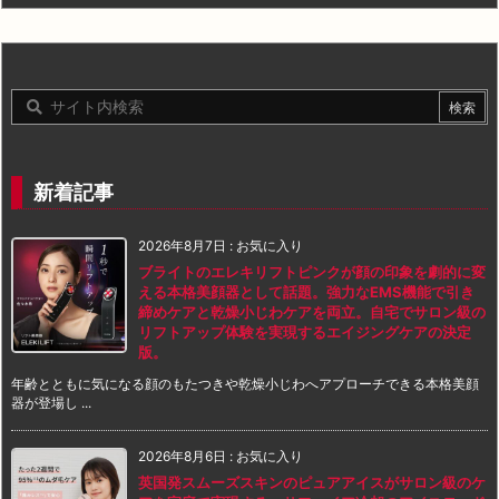
新着記事
2026年8月7日
:
お気に入り
ブライトのエレキリフトピンクが顔の印象を劇的に変
える本格美顔器として話題。強力なEMS機能で引き
締めケアと乾燥小じわケアを両立。自宅でサロン級の
リフトアップ体験を実現するエイジングケアの決定
版。
年齢とともに気になる顔のもたつきや乾燥小じわへアプローチできる本格美顔
器が登場し ...
2026年8月6日
:
お気に入り
英国発スムーズスキンのピュアアイスがサロン級のケ