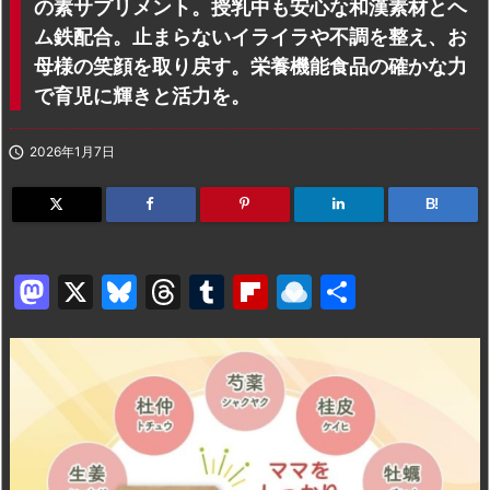
の素サプリメント。授乳中も安心な和漢素材とヘ
ム鉄配合。止まらないイライラや不調を整え、お
母様の笑顔を取り戻す。栄養機能食品の確かな力
で育児に輝きと活力を。

2026年1月7日
B!
M
X
Bl
T
T
Fl
R
共
a
u
hr
u
ip
ai
有
st
e
e
m
b
n
o
s
a
bl
o
dr
d
k
d
r
ar
o
o
y
s
d
p.