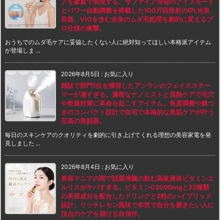
アを家庭で実現する。サファイア冷却のアイスモード
とパワー自動調整を搭載した100万回照射のIPL光美
容器。VIOを含む全身のムダ毛処理を劇的に変えるプ
ロ仕様の衝撃。
おうちでのムダ毛ケアに妥協したくない人に絶対知ってほしい本格派アイテム
が登場しま ...
2026年8月5日
:
お気に入り
雑誌で部門1位を獲得したアンランのフェイススチー
マーが凄すぎる。濃密なナノミストと温熱ケアで毛穴
や乾燥対策に革命を起こすアイテム。角度調整や鏡つ
きのコンパクト設計で自宅で本格的な美肌ケアが叶う
至高の美顔器。
毎日のスキンケアのクオリティを劇的に引き上げてくれる理想の美容家電を発
見しました ...
2026年8月4日
:
お気に入り
美容マニアの間で話題沸騰の飲む高級液体ビタミンエ
ルリスがヤバすぎる。ビタミンC2000mgと22種類
の美容成分を配合したドリンクと2粒のハイブリッド
設計。リッチレモン風味で本気で自分を磨きたい人に
頂点のケアを届ける自信作。