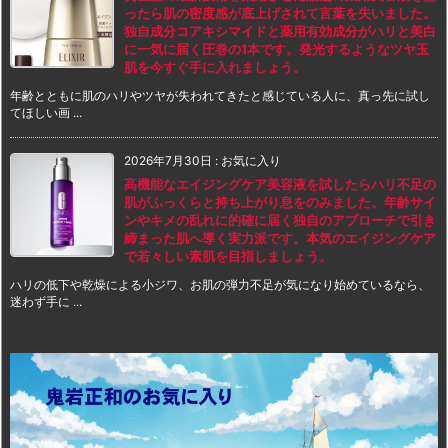
ったら肌の密度感が底上げされて言葉を失いました。
独自成分コアキシマイドと薬用有効成分がハリと美白
に一気に届く圧巻の1本です。発光するようなツヤ玉
肌を今すぐ手に入れましょう。
年齢とともに肌のハリやツヤが失われてきたと感じている人に、真っ先に試し
てほしい画 ...
2026年7月30日
:
お気に入り
高機能なエイジングケア美容液を試したらハリ不足の
肌がふっくらと持ち上がり息をのみました。年齢サイ
ンやキメの乱れに的確に届く独自のアプローチで引き
締まった肌へ導く実力派です。本気のエイジングケア
で若々しい素肌を目指しましょう。
ハリの低下や乾燥による小ジワ、お肌の弾力不足が気になり始めているなら、
迷わず手に ...