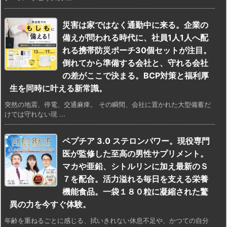
災害は家ではなく通勤中に来る。企業の
備えが問われる時代に、社員1人1人へ配
れる携帯防災ポーチ30個セットが注目。
倒れてから準備する会社と、守れる会社
の差がここで決まる。BCP対策と福利厚
生を同時に叶える新常識。
突然の地震、停電、交通麻痺。 その瞬間、会社に置かれた大型備蓄だ
けでは守れない現 ...
ペプチア 3.0 ステロンパワー。現役専門
医が監修した至高の男性サプリメント。
マカや亜鉛、シトルリンに加え最新のＳ
７を配合。活力溢れる毎日を支える栄養
機能食品。一袋１８０粒に凝縮された驚
異の力を今すぐ体験。
年齢を重ねるごとに感じる、拭いきれない休息不足や、かつての自分