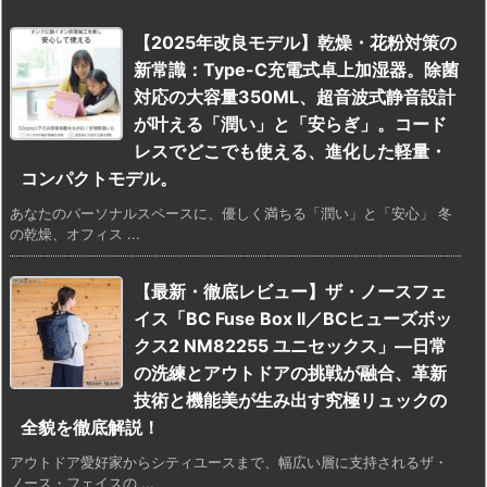
【2025年改良モデル】乾燥・花粉対策の
新常識：Type-C充電式卓上加湿器。除菌
対応の大容量350ML、超音波式静音設計
が叶える「潤い」と「安らぎ」。コード
レスでどこでも使える、進化した軽量・
コンパクトモデル。
あなたのパーソナルスペースに、優しく満ちる「潤い」と「安心」 冬
の乾燥、オフィス ...
【最新・徹底レビュー】ザ・ノースフェ
イス「BC Fuse Box II／BCヒューズボッ
クス2 NM82255 ユニセックス」―日常
の洗練とアウトドアの挑戦が融合、革新
技術と機能美が生み出す究極リュックの
全貌を徹底解説！
アウトドア愛好家からシティユースまで、幅広い層に支持されるザ・
ノース・フェイスの ...