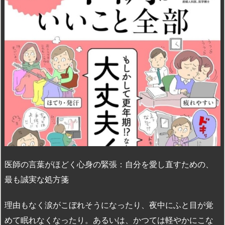
n
io
医師の言葉がほどく心身の緊張：自分を愛し直すための、
最も誠実な処方箋
理由もなく涙がこぼれそうになったり、夜中にふと目が覚
めて眠れなくなったり。あるいは、かつては軽やかにこな