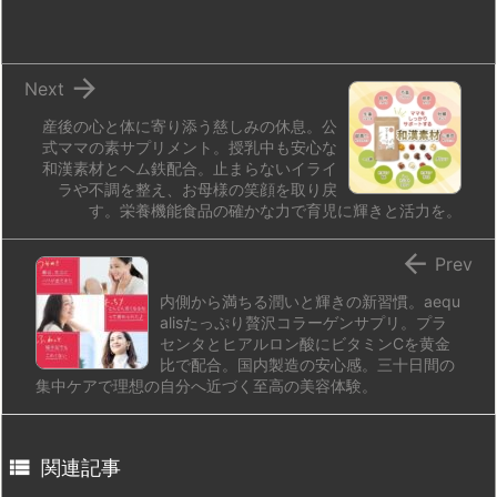
o
y
s
d
p.
n
io

Next
産後の心と体に寄り添う慈しみの休息。公
式ママの素サプリメント。授乳中も安心な
和漢素材とヘム鉄配合。止まらないイライ
ラや不調を整え、お母様の笑顔を取り戻
す。栄養機能食品の確かな力で育児に輝きと活力を。

Prev
内側から満ちる潤いと輝きの新習慣。aequ
alisたっぷり贅沢コラーゲンサプリ。プラ
センタとヒアルロン酸にビタミンCを黄金
比で配合。国内製造の安心感。三十日間の
集中ケアで理想の自分へ近づく至高の美容体験。

関連記事