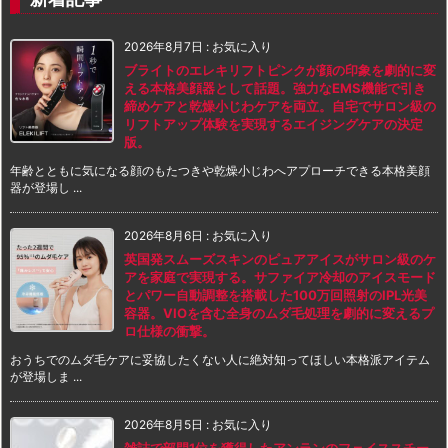
2026年8月7日
:
お気に入り
ブライトのエレキリフトピンクが顔の印象を劇的に変
える本格美顔器として話題。強力なEMS機能で引き
締めケアと乾燥小じわケアを両立。自宅でサロン級の
リフトアップ体験を実現するエイジングケアの決定
版。
年齢とともに気になる顔のもたつきや乾燥小じわへアプローチできる本格美顔
器が登場し ...
2026年8月6日
:
お気に入り
英国発スムーズスキンのピュアアイスがサロン級のケ
アを家庭で実現する。サファイア冷却のアイスモード
とパワー自動調整を搭載した100万回照射のIPL光美
容器。VIOを含む全身のムダ毛処理を劇的に変えるプ
ロ仕様の衝撃。
おうちでのムダ毛ケアに妥協したくない人に絶対知ってほしい本格派アイテム
が登場しま ...
2026年8月5日
:
お気に入り