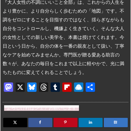
『大人女性の不調にいいこと全部』は、これからの人生を
より豊かに、より自分らしく歩むための「地図」です。不
調をゼロにすることを目指すのではなく、揺らぎながらも
自分をコントロールし、機嫌よく生きていく。そんな大人
の女性としての新しい美学を、本書は授けてくれます。今
日という日から、自分の体を一番の親友として扱い、丁寧
なケアを始めてみませんか。専門医が贈る愛ある助言の
数々が、あなたの毎日をこれまで以上に軽やかで、光に満
ちたものに変えてくれることでしょう。
M
X
Bl
T
T
Fl
R
共
a
u
hr
u
ip
ai
有
st
e
e
m
b
n
よろしければシェアお願いします
o
s
a
bl
o
dr
d
k
d
r
ar
o
B!