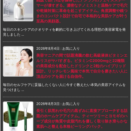
雑誌で部門1位を獲得したアンランのフェイススチー
マーが凄すぎる。濃密なナノミストと温熱ケアで毛穴
や乾燥対策に革命を起こすアイテム。角度調整や鏡つ
きのコンパクト設計で自宅で本格的な美肌ケアが叶う
至高の美顔器。
毎日のスキンケアのクオリティを劇的に引き上げてくれる理想の美容家電を発
見しました ...
2026年8月4日
:
お気に入り
美容マニアの間で話題沸騰の飲む高級液体ビタミンエ
ルリスがヤバすぎる。ビタミンC2000mgと22種類
の美容成分を配合したドリンクと2粒のハイブリッド
設計。リッチレモン風味で本気で自分を磨きたい人に
頂点のケアを届ける自信作。
毎日のセルフケアに妥協したくない人に今すぐ教えたい本気の美容アイテムを
見つけまし ...
2026年8月3日
:
お気に入り
長引く肌荒れや毛穴の黒ずみに直接アプローチする話
題のホームケアアイテム。ティーツリーとヨモギのハ
ーブ成分が角質や皮脂汚れを優しく取り除き滑らかな
素肌へと整える本格ピーリングパック。