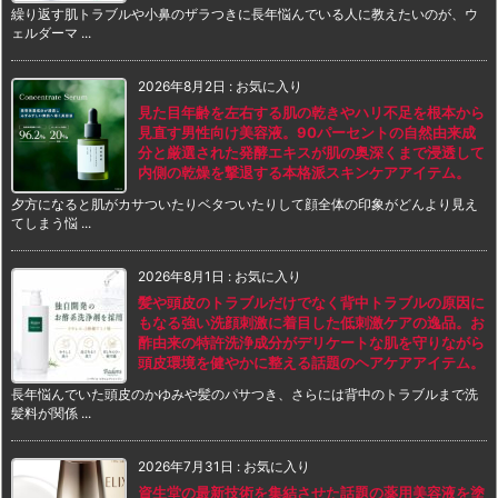
繰り返す肌トラブルや小鼻のザラつきに長年悩んでいる人に教えたいのが、ウ
ェルダーマ ...
2026年8月2日
:
お気に入り
見た目年齢を左右する肌の乾きやハリ不足を根本から
見直す男性向け美容液。90パーセントの自然由来成
分と厳選された発酵エキスが肌の奥深くまで浸透して
内側の乾燥を撃退する本格派スキンケアアイテム。
夕方になると肌がカサついたりベタついたりして顔全体の印象がどんより見え
てしまう悩 ...
2026年8月1日
:
お気に入り
髪や頭皮のトラブルだけでなく背中トラブルの原因に
もなる強い洗顔刺激に着目した低刺激ケアの逸品。お
酢由来の特許洗浄成分がデリケートな肌を守りながら
頭皮環境を健やかに整える話題のヘアケアアイテム。
長年悩んでいた頭皮のかゆみや髪のパサつき、さらには背中のトラブルまで洗
髪料が関係 ...
2026年7月31日
:
お気に入り
資生堂の最新技術を集結させた話題の薬用美容液を塗