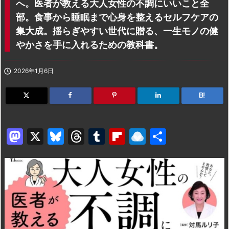
へ。医者が教える大人女性の不調にいいこと全
部。食事から睡眠まで心身を整えるセルフケアの
集大成。揺らぎやすい世代に贈る、一生モノの健
やかさを手に入れるための教科書。

2026年1月6日
B!
M
X
Bl
T
T
Fl
R
共
a
u
hr
u
ip
ai
有
st
e
e
m
b
n
o
s
a
bl
o
dr
d
k
d
r
ar
o
o
y
s
d
p.