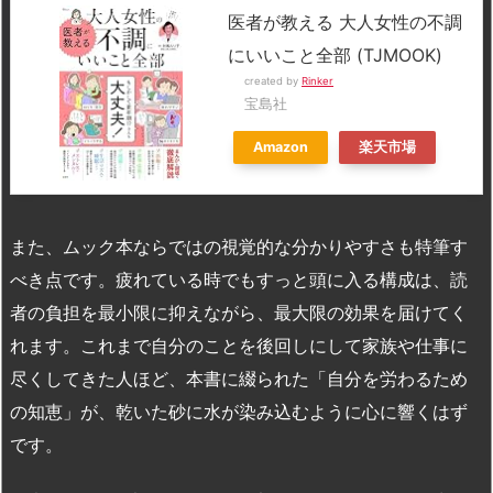
医者が教える 大人女性の不調
にいいこと全部 (TJMOOK)
created by
Rinker
宝島社
Amazon
楽天市場
また、ムック本ならではの視覚的な分かりやすさも特筆す
べき点です。疲れている時でもすっと頭に入る構成は、読
者の負担を最小限に抑えながら、最大限の効果を届けてく
れます。これまで自分のことを後回しにして家族や仕事に
尽くしてきた人ほど、本書に綴られた「自分を労わるため
の知恵」が、乾いた砂に水が染み込むように心に響くはず
です。